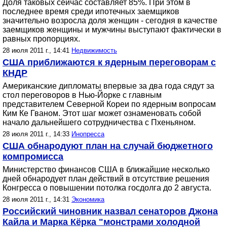
Доля таковых сейчас составляет 85%. При этом в
последнее время среди ипотечных заемщиков
значительно возросла доля женщин - сегодня в качестве
заемщиков женщины и мужчины выступают фактически в
равных пропорциях.
28 июля 2011 г., 14:41
Недвижимость
США приближаются к ядерным переговорам с
КНДР
Американские дипломаты впервые за два года сядут за
стол переговоров в Нью-Йорке с главным
представителем Северной Кореи по ядерным вопросам
Ким Ке Гваном. Этот шаг может ознаменовать собой
начало дальнейшего сотрудничества с Пхеньяном.
28 июля 2011 г., 14:33
Инопресса
США обнародуют план на случай бюджетного
компромисса
Министерство финансов США в ближайшие несколько
дней обнародует план действий в отсутствие решения
Конгресса о повышении потолка госдолга до 2 августа.
28 июля 2011 г., 14:31
Экономика
Российский чиновник назвал сенаторов Джона
Кайла и Марка Кёрка "монстрами холодной