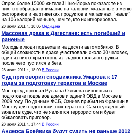
Опрос более 15000 жителей Нью-Йорка показал: те из
них, кто обращал внимание на калории, указанные в меню
ресторанов и на этикетках продуктов в магазинах, "наели"
на 106 калорий меньше, чем те, кто их игнорировал.
28 июля 2011 г., 18:05
Медицина
Массовая драка в Дагестане: есть погибший и
раненые
Молодые люди подъехали на десяти автомобилях. В
общей сложности в драке участвовали около 30 человек,
один из них открыл огонь из гладкоствольного ружья,
после чего пустился в бега.
28 июля 2011 г., 18:00
В России
Суд приговорил сподвижника Умарова к 17
годам за подготовку терактов в Москве
Мосгорсуд признал Руслана Озниева виновным в
подготовке подрывов домов и зданий ОВД в Москве в
2009 году. По данным ФСБ, Озниев прибыл из Франции в
Москву для подготовки этих терактов. Сам осужденный
заявил в суде, что не является террористом и будет
обжаловать приговор.
28 июля 2011 г., 17:44
В России
Андерса Брейвика будут судить не раньше 2012