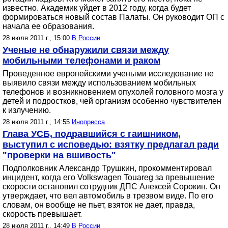
известно. Академик уйдет в 2012 году, когда будет
формироваться новый состав Палаты. Он руководит ОП с
начала ее образования.
28 июля 2011 г., 15:00
В России
Ученые не обнаружили связи между
мобильными телефонами и раком
Проведенное европейскими учеными исследование не
выявило связи между использованием мобильных
телефонов и возникновением опухолей головного мозга у
детей и подростков, чей организм особенно чувствителен
к излучению.
28 июля 2011 г., 14:55
Инопресса
Глава УСБ, подравшийся с гаишником,
выступил с исповедью: взятку предлагал ради
"проверки на вшивость"
Подполковник Александр Трушкин, прокомментировал
инцидент, когда его Volkswagen Touareg за превышение
скорости остановил сотрудник ДПС Алексей Сорокин. Он
утверждает, что вел автомобиль в трезвом виде. По его
словам, он вообще не пьет, взяток не дает, правда,
скорость превышает.
28 июля 2011 г., 14:49
В России