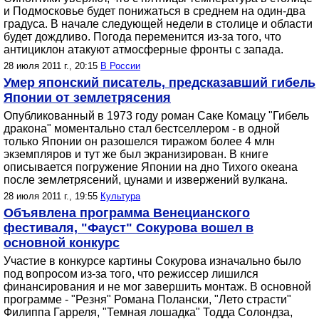
и Подмосковье будет понижаться в среднем на один-два
градуса. В начале следующей недели в столице и области
будет дождливо. Погода переменится из-за того, что
антициклон атакуют атмосферные фронты с запада.
28 июля 2011 г., 20:15
В России
Умер японский писатель, предсказавший гибель
Японии от землетрясения
Опубликованный в 1973 году роман Саке Комацу "Гибель
дракона" моментально стал бестселлером - в одной
только Японии он разошелся тиражом более 4 млн
экземпляров и тут же был экранизирован. В книге
описывается погружение Японии на дно Тихого океана
после землетрясений, цунами и извержений вулкана.
28 июля 2011 г., 19:55
Культура
Объявлена программа Венецианского
фестиваля, "Фауст" Сокурова вошел в
основной конкурс
Участие в конкурсе картины Сокурова изначально было
под вопросом из-за того, что режиссер лишился
финансирования и не мог завершить монтаж. В основной
программе - "Резня" Романа Полански, "Лето страсти"
Филиппа Гарреля, "Темная лошадка" Тодда Солондза,