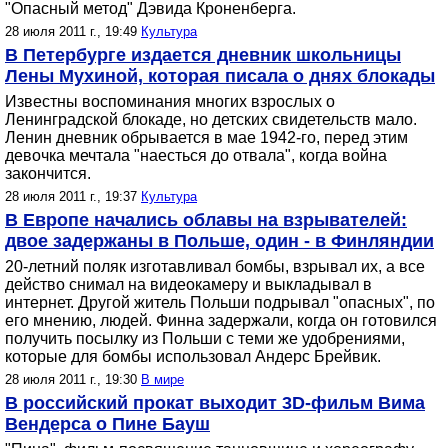
"Опасный метод" Дэвида Кроненберга.
28 июля 2011 г., 19:49
Культура
В Петербурге издается дневник школьницы
Лены Мухиной, которая писала о днях блокады
Известны воспоминания многих взрослых о
Ленинградской блокаде, но детских свидетельств мало.
Ленин дневник обрывается в мае 1942-го, перед этим
девочка мечтала "наесться до отвала", когда война
закончится.
28 июля 2011 г., 19:37
Культура
В Европе начались облавы на взрывателей:
двое задержаны в Польше, один - в Финляндии
20-летний поляк изготавливал бомбы, взрывал их, а все
действо снимал на видеокамеру и выкладывал в
интернет. Другой житель Польши подрывал "опасных", по
его мнению, людей. Финна задержали, когда он готовился
получить посылку из Польши с теми же удобрениями,
которые для бомбы использовал Андерс Брейвик.
28 июля 2011 г., 19:30
В мире
В российский прокат выходит 3D-фильм Вима
Вендерса о Пине Бауш