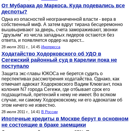
От Мубарака до Маркоса. Куда подевались все
деспоты?
Одна из опасностей неограниченной власти - вера в
собственный миф. А затем вдруг тирана бесцеремонно
вышвыривают за дверь, счета замораживают, звонки
"друзьям" из числа западных лидеров остаются без
ответа, и появляется ордер на арест...
28 июля 2011 г., 14:45
Инопресса
Ходатайство Ходорковского об УДО в
Сегежский районный суд в Карелии пока не
поступало
Защита экс-главы ЮКОСа не берется судить о
перспективах рассмотрения ходатайства. Однако, как
отмечает адвокат Ходорковского Вадим Клювгант, пока
колония N7 города Сегежи, где отбывает срок его
подзащитный, претензий к нему не имеет. Во всяком
случае, ни самому Ходорковскому, ни его адвокатам об
этом ничего не известно.
28 июля 2011 г., 14:41
В России
Ипотечные кредиты в Москве берут в основном
не состоящие в браке заемщики