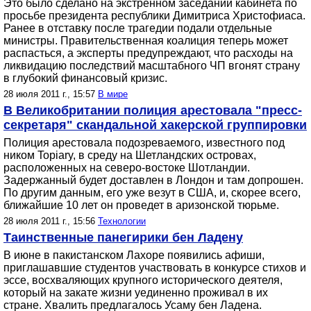
Это было сделано на экстренном заседании кабинета по
просьбе президента республики Димитриса Христофиаса.
Ранее в отставку после трагедии подали отдельные
министры. Правительственная коалиция теперь может
распасться, а эксперты предупреждают, что расходы на
ликвидацию последствий масштабного ЧП вгонят страну
в глубокий финансовый кризис.
28 июля 2011 г., 15:57
В мире
В Великобритании полиция арестовала "пресс-
секретаря" скандальной хакерской группировки
Полиция арестовала подозреваемого, известного под
ником Topiary, в среду на Шетландских островах,
расположенных на северо-востоке Шотландии.
Задержанный будет доставлен в Лондон и там допрошен.
По другим данным, его уже везут в США, и, скорее всего,
ближайшие 10 лет он проведет в аризонской тюрьме.
28 июля 2011 г., 15:56
Технологии
Таинственные панегирики бен Ладену
В июне в пакистанском Лахоре появились афиши,
приглашавшие студентов участвовать в конкурсе стихов и
эссе, восхваляющих крупного исторического деятеля,
который на закате жизни уединенно проживал в их
стране. Хвалить предлагалось Усаму бен Ладена.