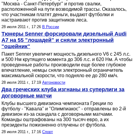
"Москва - Санкт-Петербург" и против свалки,
расположенной на пути возводимой трассы. Оказалось,
что участникам платят деньги, выдают футболки и
настраивают против защитников леса.
28 июля 2011 г., 17:26
В России
Тюнеры Senner форсировали дизельный Audi
A7 на 55 "лошадей" и сняли электронный
"ошейник"
Пакет Senner увеличит мощность дизельного V6 с 245 л.с.
и 500 Нм крутящего момента до 306 л.с. и 620 Нм. А чтобы
проведенные работы производили еще более глубокое
впечатление, немцы сняли электронный ограничитель
максимальной скорости, что подняло ее до 280 км/ч.
28 июля 2011 г., 17:19
Автоновости
Два греческих клуба изгнаны из суперлиги за
договорные матчи
Клубы высшего дивизиона чемпионата Греции по
футболу - "Кавала" и "Олимпиакос" - отправлены во 2-й
дивизион из-за скандала с договорными матчами.
Команды оштрафованы на 300 тысяч евро, а их
президенты пожизненно отлучены от футбола.
28 июля 2011 г., 17:16
Спорт