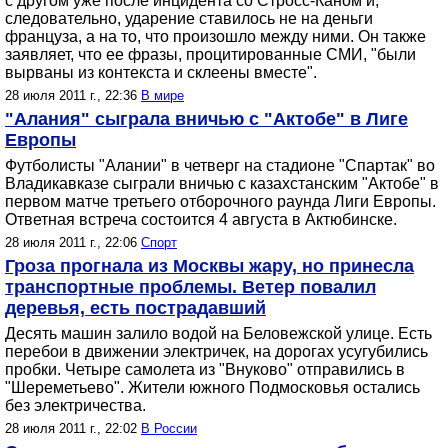
с другом уже после инцидента со Стросс-Каном и,
следовательно, ударение ставилось не на деньги
француза, а на то, что произошло между ними. Он также
заявляет, что ее фразы, процитированные СМИ, "были
вырваны из контекста и склеены вместе".
28 июля 2011 г., 22:36
В мире
"Алания" сыграла вничью с "Актобе" в Лиге
Европы
Футболисты "Алании" в четверг на стадионе "Спартак" во
Владикавказе сыграли вничью с казахстанским "Актобе" в
первом матче третьего отборочного раунда Лиги Европы.
Ответная встреча состоится 4 августа в Актюбинске.
28 июля 2011 г., 22:06
Спорт
Гроза прогнала из Москвы жару, но принесла
транспортные проблемы. Ветер повалил
деревья, есть пострадавший
Десять машин залило водой на Беловежской улице. Есть
перебои в движении электричек, на дорогах усугубились
пробки. Четыре самолета из "Внуково" отправились в
"Шереметьево". Жители южного Подмосковья остались
без электричества.
28 июля 2011 г., 22:02
В России