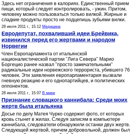
Здесь нет ограничения в калориях. Единственный прием
пищи, который следует контролировать, - ужин. Притом,
человеку можно пользоваться только вилкой. Жирные и
сладкие продукты просто не подцепишь зубьями вилки.
28 июля 2011 г., 15:12
Медицина
Евродепутат, похваливший идеи Брейвика,
извинился перед его жертвами и народом
Норвегии
Член Европарламента от итальянской
националистической партии "Лига Севера" Марио
Боргецио ранее назвал "просто замечательными"
радикальные идеи норвежского террориста, убившего 76
человек. Эти заявления европарламентария вызвали
гневную реакцию и его однопартийцев, и политических
оппонентов.
28 июля 2011 г., 15:07
В мире
Признание словацкого каннибала: Среди моих
жертв была итальянка
Досье по делу Матея Чурко содержит фото, от которых
кровь стынет в жилах. Следуя записям в компьютере
каннибала, следователи обнаружили останки двух жертв.
Следующей жертвой, причем добровольной, должен был