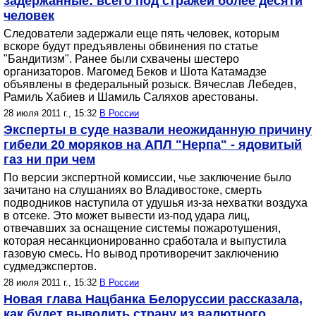
задержанные: всего под стражей более десяти
человек
Следователи задержали еще пять человек, которым
вскоре будут предъявлены обвинения по статье
"Бандитизм". Ранее были схвачены шестеро
организаторов. Магомед Беков и Шота Катамадзе
объявлены в федеральный розыск. Вячеслав Лебедев,
Рамиль Хабиев и Шамиль Саляхов арестованы.
28 июля 2011 г., 15:32
В России
Эксперты в суде назвали неожиданную причину
гибели 20 моряков на АПЛ "Нерпа" - ядовитый
газ ни при чем
По версии экспертной комиссии, чье заключение было
зачитано на слушаниях во Владивостоке, смерть
подводников наступила от удушья из-за нехватки воздуха
в отсеке. Это может вывести из-под удара лиц,
отвечавших за оснащение системы пожаротушения,
которая несанкционированно сработала и выпустила
газовую смесь. Но вывод противоречит заключению
судмедэкспертов.
28 июля 2011 г., 15:32
В России
Новая глава Нацбанка Белоруссии рассказала,
как будет выводить страну из валютного