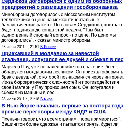
Сердюков договорился с одним из оборонных
предприятий о размещении гособоронзаказа
Минобороны договорилось с Московским институтом
теплотехники о цене на межконтинентальные
баллистические ракеты. По словам Сердюкова, контракт
будет подписан до конца этой недели. "Там был
единственный спорный вопрос - по цене. По цене мы
договорились", - сказал министр обороны.
28 июля 2011 г., 21:51
В России
Приехавший в Молдавию за невестой
итальянец, испугался ее друзей и сбежал в лес
Марчело Пау, уже не надеявшийся на спасение, был
обнаружен молдавским лесником. Он приехал оформить
брак с девушкой, с которой познакомился через интернет.
Из-за бюрократических сложностей и противодействия
своей матери у Пау произошел срыв. Он испугался и
сбежал из машины в лес.
28 июля 2011 г., 21:18
В мире
В Нью-Йорке начались первые за полтора года
прямые переговоры между КНДР и США
Пхеньян говорит, что всем странам "пора примириться",
Вашингтон более сдержан и пытается понять, будет ли