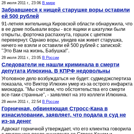
28 июля 2011 г., 23:06
В мире
Забравшиеся к нищей старушке воры оставили
ей 500 рублей
91-летняя жительница Кировской области обнаружила, что
в ее доме побывали воры - все ящики и шкатулки были
открыты, форточка распахнута, горшок с цветком
перевернут. Однако воры, увидев как живет старушка,
ничего не взяли и оставили ей 500 рублей с запиской:
"Это Вам на жизнь, Бабушка!".
28 июля 2011 г., 23:05
В России
Следователи не нашли криминала в смерти
депутата Илюхина. В КПРФ недовольны
Уголовное дело возбуждаться не будет: судмедэкспертиза
показала, что Виктор Илюхин умер из-за острого инфаркта
миокарда. "Мы считаем, что обстоятельства его смерти
все-таки странные", - заявляют на это коллеги Илюхина.
28 июля 2011 г., 22:54
В России
Горничная, обвиняющая Стросс-Кана в
изнасиловании, заявляет, что подала в суд не
из-за денег
Адвокат горничной утверждает, что его клиентка говорила