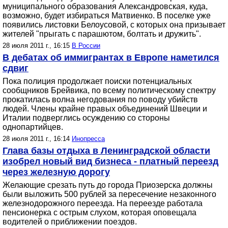
муниципального образования Александровская, куда,
возможно, будет избираться Матвиенко. В поселке уже
появились листовки Белоусовой, с которых она призывает
жителей "прыгать с парашютом, болтать и дружить".
28 июля 2011 г., 16:15
В России
В дебатах об иммигрантах в Европе наметился
сдвиг
Пока полиция продолжает поиски потенциальных
сообщников Брейвика, по всему политическому спектру
прокатилась волна негодования по поводу убийств
людей. Члены крайне правых объединений Швеции и
Италии подверглись осуждению со стороны
однопартийцев.
28 июля 2011 г., 16:14
Инопресса
Глава базы отдыха в Ленинградской области
изобрел новый вид бизнеса - платный переезд
через железную дорогу
Желающие срезать путь до города Приозерска должны
были выложить 500 рублей за пересечение незаконного
железнодорожного переезда. На переезде работала
пенсионерка с острым слухом, которая оповещала
водителей о приближении поездов.