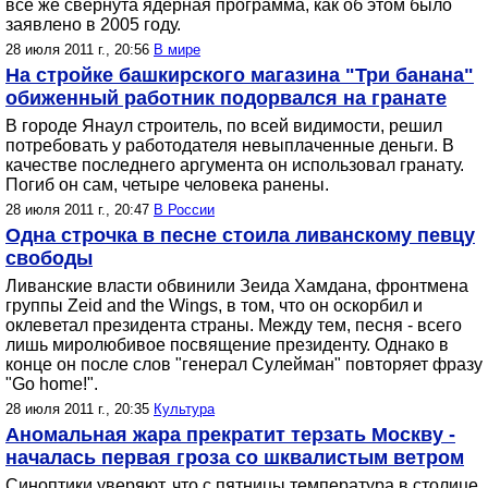
все же свернута ядерная программа, как об этом было
заявлено в 2005 году.
28 июля 2011 г., 20:56
В мире
На стройке башкирского магазина "Три банана"
обиженный работник подорвался на гранате
В городе Янаул строитель, по всей видимости, решил
потребовать у работодателя невыплаченные деньги. В
качестве последнего аргумента он использовал гранату.
Погиб он сам, четыре человека ранены.
28 июля 2011 г., 20:47
В России
Одна строчка в песне стоила ливанскому певцу
свободы
Ливанские власти обвинили Зеида Хамдана, фронтмена
группы Zeid and the Wings, в том, что он оскорбил и
оклеветал президента страны. Между тем, песня - всего
лишь миролюбивое посвящение президенту. Однако в
конце он после слов "генерал Сулейман" повторяет фразу
"Go home!".
28 июля 2011 г., 20:35
Культура
Аномальная жара прекратит терзать Москву -
началась первая гроза со шквалистым ветром
Синоптики уверяют, что с пятницы температура в столице