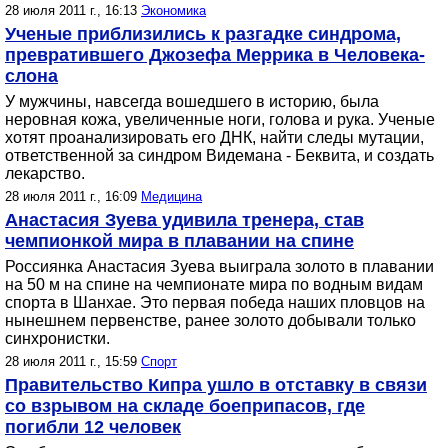
28 июля 2011 г., 16:13
Экономика
Ученые приблизились к разгадке синдрома,
превратившего Джозефа Меррика в Человека-
слона
У мужчины, навсегда вошедшего в историю, была
неровная кожа, увеличенные ноги, голова и рука. Ученые
хотят проанализировать его ДНК, найти следы мутации,
ответственной за синдром Видемана - Беквита, и создать
лекарство.
28 июля 2011 г., 16:09
Медицина
Анастасия Зуева удивила тренера, став
чемпионкой мира в плавании на спине
Россиянка Анастасия Зуева выиграла золото в плавании
на 50 м на спине на чемпионате мира по водным видам
спорта в Шанхае. Это первая победа наших пловцов на
нынешнем первенстве, ранее золото добывали только
синхронистки.
28 июля 2011 г., 15:59
Спорт
Правительство Кипра ушло в отставку в связи
со взрывом на складе боеприпасов, где
погибли 12 человек