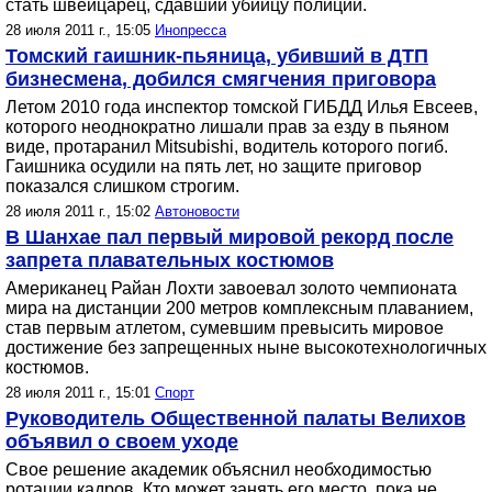
стать швейцарец, сдавший убийцу полиции.
28 июля 2011 г., 15:05
Инопресса
Томский гаишник-пьяница, убивший в ДТП
бизнесмена, добился смягчения приговора
Летом 2010 года инспектор томской ГИБДД Илья Евсеев,
которого неоднократно лишали прав за езду в пьяном
виде, протаранил Mitsubishi, водитель которого погиб.
Гаишника осудили на пять лет, но защите приговор
показался слишком строгим.
28 июля 2011 г., 15:02
Автоновости
В Шанхае пал первый мировой рекорд после
запрета плавательных костюмов
Американец Райан Лохти завоевал золото чемпионата
мира на дистанции 200 метров комплексным плаванием,
став первым атлетом, сумевшим превысить мировое
достижение без запрещенных ныне высокотехнологичных
костюмов.
28 июля 2011 г., 15:01
Спорт
Руководитель Общественной палаты Велихов
объявил о своем уходе
Свое решение академик объяснил необходимостью
ротации кадров. Кто может занять его место, пока не