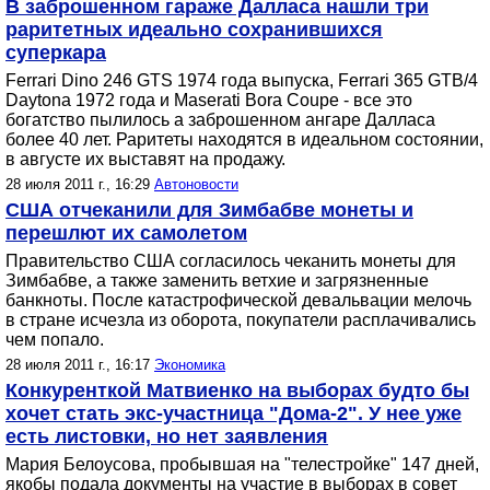
В заброшенном гараже Далласа нашли три
раритетных идеально сохранившихся
суперкара
Ferrari Dino 246 GTS 1974 года выпуска, Ferrari 365 GTB/4
Daytona 1972 года и Maserati Bora Coupe - все это
богатство пылилось а заброшенном ангаре Далласа
более 40 лет. Раритеты находятся в идеальном состоянии,
в августе их выставят на продажу.
28 июля 2011 г., 16:29
Автоновости
США отчеканили для Зимбабве монеты и
перешлют их самолетом
Правительство США согласилось чеканить монеты для
Зимбабве, а также заменить ветхие и загрязненные
банкноты. После катастрофической девальвации мелочь
в стране исчезла из оборота, покупатели расплачивались
чем попало.
28 июля 2011 г., 16:17
Экономика
Конкуренткой Матвиенко на выборах будто бы
хочет стать экс-участница "Дома-2". У нее уже
есть листовки, но нет заявления
Мария Белоусова, пробывшая на "телестройке" 147 дней,
якобы подала документы на участие в выборах в совет