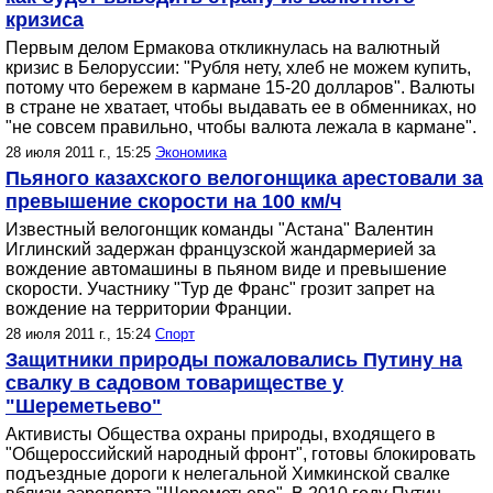
кризиса
Первым делом Ермакова откликнулась на валютный
кризис в Белоруссии: "Рубля нету, хлеб не можем купить,
потому что бережем в кармане 15-20 долларов". Валюты
в стране не хватает, чтобы выдавать ее в обменниках, но
"не совсем правильно, чтобы валюта лежала в кармане".
28 июля 2011 г., 15:25
Экономика
Пьяного казахского велогонщика арестовали за
превышение скорости на 100 км/ч
Известный велогонщик команды "Астана" Валентин
Иглинский задержан французской жандармерией за
вождение автомашины в пьяном виде и превышение
скорости. Участнику "Тур де Франс" грозит запрет на
вождение на территории Франции.
28 июля 2011 г., 15:24
Спорт
Защитники природы пожаловались Путину на
свалку в садовом товариществе у
"Шереметьево"
Активисты Общества охраны природы, входящего в
"Общероссийский народный фронт", готовы блокировать
подъездные дороги к нелегальной Химкинской свалке