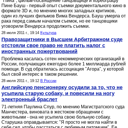
"Пина", фильм-посвящение танцовщице и хореографу
Пине Бауш - первый опыт съемки документального кино в
формате 3D и, по мнению многих западных критиков,
один из лучших фильмов Вима Вендерса. Бауш умерла от
рака перед самым началом съемок, но ее танцовщики
уговорили Вендерса продолжить съемки.
28 июля 2011 г., 19:14
Культура
Правозащитники в Высшем Арбитражном суде
отстояли свое право не платить налог с
иностранных пожертвований
Проблема касалась сотен некоммерческих организаций в
России, получающих ежегодно более 1 миллиарда рублей
помощи. В суд обратилась ассоциация "Агора", у которой
был свой интерес в таком решении.
28 июля 2011 г., 19:12
В России
Английскую пенсионерку осудили за то, что не
усыпила старую собаку, и повесили на ногу
электронный браслет
71-летняя Паулина Спур, по мнению Магистратского суда
Манчестера, виновата в жестоком обращении с
животными - она не усыпила свою больную собаку.
Старушка оправдывается: "Я просто не могла найти в
себе сил, чтобы расстаться с любимым питомцем". Ее