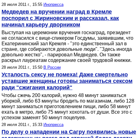
28 июля 2011 г., 15:55
Инопресса
Медведев на вручении наград в Кремле
поспорил с Жириновским и рассказал, как
начинал карьеру дворником
Выступая на церемонии вручения госнаград, президент
не согласился с вице-спикером Госдумы, заявившим, что
Екатерининский зал Кремля - "это единственный зал в
стране, где собираются довольные люди". "Здесь иногда
довольно жестко", - парировал Медведев. Он также
раскрыл лауреатам содержание своей трудовой книжки.
28 июля 2011 г., 15:50
В России
Усталость сексу не помеха! Даже смертельно
уставшие женщины готовы заниматься сексом
ради "сжигания калорий"
Чтобы сжечь 200 калорий, нужно 48 минут заниматься
уборкой, либо 63 минуты бродить по магазинам, либо 128
минут заниматься приготовлением пищи, либо 58 минут
ехать в метро, либо 75 минут хохотать от души. Все это с
успехом заменят 50 минут поцелуев.
28 июля 2011 г., 15:33
Инопресса
По делу о нападении на Сагру появились новые