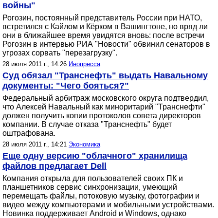
войны"
Рогозин, постоянный представитель России при НАТО,
встретился с Кайлом и Кёрком в Вашингтоне, но вряд ли
они в ближайшее время увидятся вновь: после встречи
Рогозин в интервью РИА "Новости" обвинил сенаторов в
угрозах сорвать "перезагрузку".
28 июля 2011 г., 14:26
Инопресса
Суд обязал "Транснефть" выдать Навальному
документы: "Чего бояться?"
Федеральный арбитраж московского округа подтвердил,
что Алексей Навальный как миноритарий "Транснефти"
должен получить копии протоколов совета директоров
компании. В случае отказа "Транснефть" будет
оштрафована.
28 июля 2011 г., 14:21
Экономика
Еще одну версию "облачного" хранилища
файлов предлагает Dell
Компания открыла для пользователей своих ПК и
планшетников сервис синхронизации, умеющий
перемещать файлы, потоковую музыку, фотографии и
видео между компьютерами и мобильными устройствами.
Новинка поддерживает Android и Windows, однако