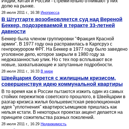
Индии, Китая и России - стремительно отнимают у них
долю на рынке.
28 июля 2011 г., 16:38
Инопресса
В Штутгарте возобновляется суд над Вереной
Беккер, подозреваемой в теракте 33-летней
давности
Беккер была членом группировки "Фракция Красной
армии". В 1977 году она расправилась в Карлсруэ с
генпрокурором ФРГ. На Беккер в 1977 году было заведено
уголовное дело, которое закрыли в 1980 году за
недоказанностью улик. Но с тех пор всплывают все
новые, захватывающие и запутанные подробности.
28 июля 2011 г., 16:33
В мире
Швейцария борется с жилищным кризисом,
совершенствуя идею коммунальной квартиры
В то время как в России пытаются изжить один из самых
стойких пережитков советского прошлого, в Швейцарии в
разгар кризиса жилья большевистская революционная
идея "уплотнения" квартиросъемщиков пришлась как
нельзя кстати. В некоторых проектах акцент делается на
принципе сожительства разных поколений.
28 июля 2011 г., 16:29
Недвижимость