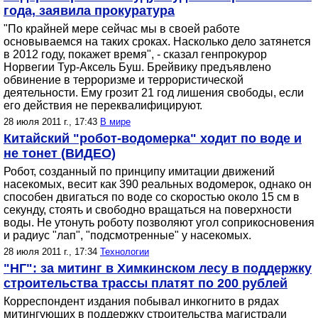
года, заявила прокуратура
"По крайней мере сейчас мы в своей работе
основываемся на таких сроках. Насколько дело затянется
в 2012 году, покажет время", - сказал генпрокурор
Норвегии Тур-Аксель Буш. Брейвику предъявлено
обвинение в терроризме и террористической
деятельности. Ему грозит 21 год лишения свободы, если
его действия не переквалифицируют.
28 июля 2011 г., 17:43
В мире
Китайский "робот-водомерка" ходит по воде и
не тонет (ВИДЕО)
Робот, созданный по принципу имитации движений
насекомых, весит как 390 реальных водомерок, однако он
способен двигаться по воде со скоростью около 15 см в
секунду, стоять и свободно вращаться на поверхности
воды. Не утонуть роботу позволяют угол соприкосновения
и радиус "лап", "подсмотренные" у насекомых.
28 июля 2011 г., 17:34
Технологии
"НГ": за митинг в Химкинском лесу в поддержку
строительства трассы платят по 200 рублей
Корреспондент издания побывал инкогнито в рядах
митингующих в поддержку строительства магистрали