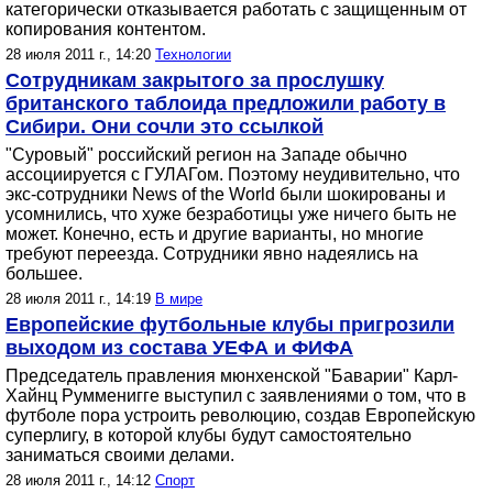
категорически отказывается работать с защищенным от
копирования контентом.
28 июля 2011 г., 14:20
Технологии
Сотрудникам закрытого за прослушку
британского таблоида предложили работу в
Сибири. Они сочли это ссылкой
"Суровый" российский регион на Западе обычно
ассоциируется с ГУЛАГом. Поэтому неудивительно, что
экс-сотрудники News of the World были шокированы и
усомнились, что хуже безработицы уже ничего быть не
может. Конечно, есть и другие варианты, но многие
требуют переезда. Сотрудники явно надеялись на
большее.
28 июля 2011 г., 14:19
В мире
Европейские футбольные клубы пригрозили
выходом из состава УЕФА и ФИФА
Председатель правления мюнхенской "Баварии" Карл-
Хайнц Румменигге выступил с заявлениями о том, что в
футболе пора устроить революцию, создав Европейскую
суперлигу, в которой клубы будут самостоятельно
заниматься своими делами.
28 июля 2011 г., 14:12
Спорт