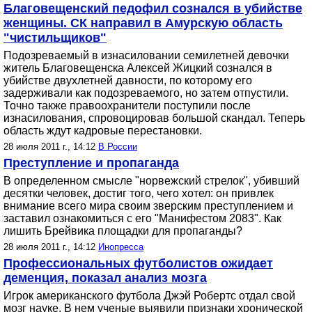
Благовещенский педофил сознался в убийстве
женщины. СК направил в Амурскую область
"чистильщиков"
Подозреваемый в изнасиловании семилетней девочки
житель Благовещенска Алексей Жицкий сознался в
убийстве двухлетней давности, по которому его
задерживали как подозреваемого, но затем отпустили.
Точно также правоохранители поступили после
изнасилования, спровоцировав большой скандал. Теперь
область ждут кадровые перестановки.
28 июля 2011 г., 14:12
В России
Преступление и пропаганда
В определенном смысле "норвежский стрелок", убивший
десятки человек, достиг того, чего хотел: он привлек
внимание всего мира своим зверским преступлением и
заставил ознакомиться с его "Манифестом 2083". Как
лишить Брейвика площадки для пропаганды?
28 июля 2011 г., 14:12
Инопресса
Профессиональных футболистов ожидает
деменция, показал анализ мозга
Игрок американского футбола Джэй Робертс отдал свой
мозг науке. В нем ученые выявили признаки хронической