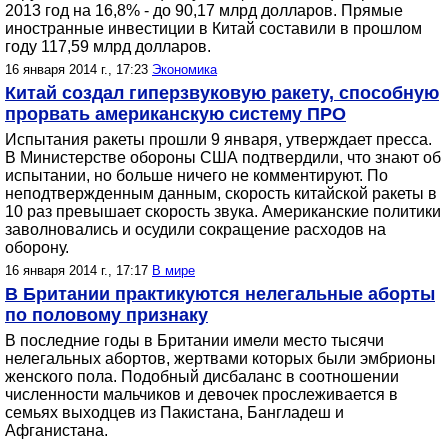
2013 год на 16,8% - до 90,17 млрд долларов. Прямые
иностранные инвестиции в Китай составили в прошлом
году 117,59 млрд долларов.
16 января 2014 г., 17:23
Экономика
Китай создал гиперзвуковую ракету, способную
прорвать американскую систему ПРО
Испытания ракеты прошли 9 января, утверждает пресса.
В Министерстве обороны США подтвердили, что знают об
испытании, но больше ничего не комментируют. По
неподтвержденным данным, скорость китайской ракеты в
10 раз превышает скорость звука. Американские политики
заволновались и осудили сокращение расходов на
оборону.
16 января 2014 г., 17:17
В мире
В Британии практикуются нелегальные аборты
по половому признаку
В последние годы в Британии имели место тысячи
нелегальных абортов, жертвами которых были эмбрионы
женского пола. Подобный дисбаланс в соотношении
численности мальчиков и девочек прослеживается в
семьях выходцев из Пакистана, Бангладеш и
Афганистана.