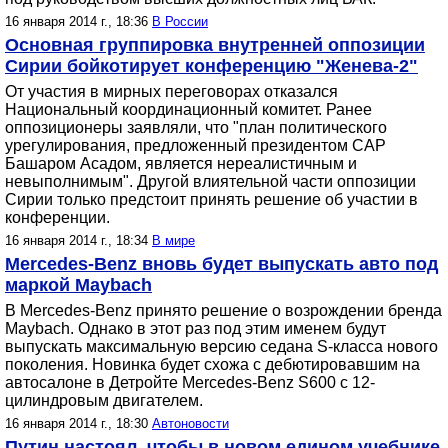
16 января 2014 г., 18:36
В России
Основная группировка внутренней оппозиции
Сирии бойкотирует конференцию "Женева-2"
От участия в мирных переговорах отказался
Национальный координационный комитет. Ранее
оппозиционеры заявляли, что "план политического
урегулирования, предложенный президентом САР
Башаром Асадом, является нереалистичным и
невыполнимым". Другой влиятельной части оппозиции
Сирии только предстоит принять решение об участии в
конференции.
16 января 2014 г., 18:34
В мире
Mercedes-Benz вновь будет выпускать авто под
маркой Maybach
В Mercedes-Benz принято решение о возрождении бренда
Maybach. Однако в этот раз под этим именем будут
выпускать максимальную версию седана S-класса нового
поколения. Новинка будет схожа с дебютировавшим на
автосалоне в Детройте Mercedes-Benz S600 с 12-
цилиндровым двигателем.
16 января 2014 г., 18:30
Автоновости
Путин настоял, чтобы в новом едином учебнике