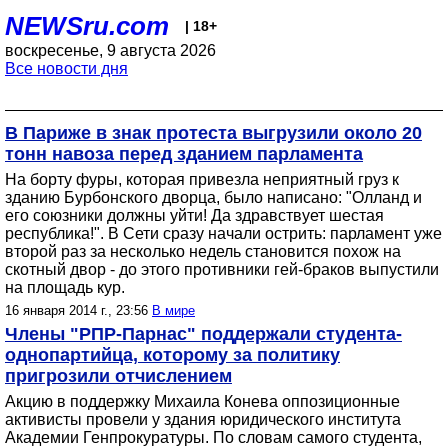
NEWSru.com
| 18+
воскресенье, 9 августа 2026
Все новости дня
В Париже в знак протеста выгрузили около 20
тонн навоза перед зданием парламента
На борту фуры, которая привезла неприятный груз к
зданию Бурбонского дворца, было написано: "Олланд и
его союзники должны уйти! Да здравствует шестая
республика!". В Сети сразу начали острить: парламент уже
второй раз за несколько недель становится похож на
скотный двор - до этого противники гей-браков выпустили
на площадь кур.
16 января 2014 г., 23:56
В мире
Члены "РПР-Парнас" поддержали студента-
однопартийца, которому за политику
пригрозили отчислением
Акцию в поддержку Михаила Конева оппозиционные
активисты провели у здания юридического института
Академии Генпрокуратуры. По словам самого студента,