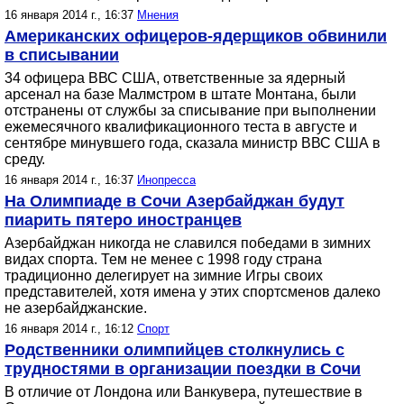
16 января 2014 г., 16:37
Мнения
Американских офицеров-ядерщиков обвинили
в списывании
34 офицера ВВС США, ответственные за ядерный
арсенал на базе Малмстром в штате Монтана, были
отстранены от службы за списывание при выполнении
ежемесячного квалификационного теста в августе и
сентябре минувшего года, сказала министр ВВС США в
среду.
16 января 2014 г., 16:37
Инопресса
На Олимпиаде в Сочи Азербайджан будут
пиарить пятеро иностранцев
Азербайджан никогда не славился победами в зимних
видах спорта. Тем не менее с 1998 году страна
традиционно делегирует на зимние Игры своих
представителей, хотя имена у этих спортсменов далеко
не азербайджанские.
16 января 2014 г., 16:12
Спорт
Родственники олимпийцев столкнулись с
трудностями в организации поездки в Сочи
В отличие от Лондона или Ванкувера, путешествие в