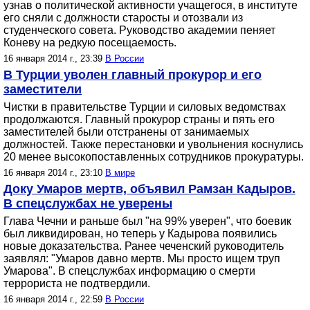
узнав о политической активности учащегося, в институте
его сняли с должности старосты и отозвали из
студенческого совета. Руководство академии пеняет
Коневу на редкую посещаемость.
16 января 2014 г., 23:39
В России
В Турции уволен главный прокурор и его
заместители
Чистки в правительстве Турции и силовых ведомствах
продолжаются. Главный прокурор страны и пять его
заместителей были отстранены от занимаемых
должностей. Также перестановки и увольнения коснулись
20 менее высокопоставленных сотрудников прокуратуры.
16 января 2014 г., 23:10
В мире
Доку Умаров мертв, объявил Рамзан Кадыров.
В спецслужбах не уверены
Глава Чечни и раньше был "на 99% уверен", что боевик
был ликвидирован, но теперь у Кадырова появились
новые доказательства. Ранее чеченский руководитель
заявлял: "Умаров давно мертв. Мы просто ищем труп
Умарова". В спецслужбах информацию о смерти
террориста не подтвердили.
16 января 2014 г., 22:59
В России