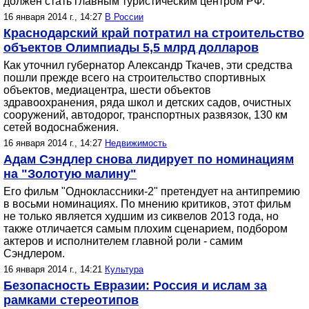
должен стать главным туристическим центром РФ.
16 января 2014 г., 14:27
В России
Краснодарский край потратил на строительство
объектов Олимпиады 5,5 млрд долларов
Как уточнил губернатор Александр Ткачев, эти средства
пошли прежде всего на строительство спортивных
объектов, медиацентра, шести объектов
здравоохранения, ряда школ и детских садов, очистных
сооружений, автодорог, транспортных развязок, 130 км
сетей водоснабжения.
16 января 2014 г., 14:27
Недвижимость
Адам Сэндлер снова лидирует по номинациям
на "Золотую малину"
Его фильм "Одноклассники-2" претендует на антипремию
в восьми номинациях. По мнению критиков, этот фильм
не только является худшим из сиквелов 2013 года, но
также отличается самым плохим сценарием, подбором
актеров и исполнителем главной роли - самим
Сэндлером.
16 января 2014 г., 14:21
Культура
Безопасность Евразии: Россия и ислам за
рамками стереотипов