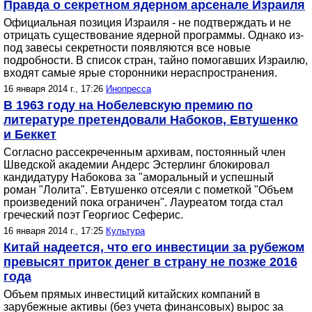
Правда о секретном ядерном арсенале Израиля
Официальная позиция Израиля - не подтверждать и не
отрицать существование ядерной программы. Однако из-
под завесы секретности появляются все новые
подробности. В список стран, тайно помогавших Израилю,
входят самые ярые сторонники нераспространения.
16 января 2014 г., 17:26
Инопресса
В 1963 году на Нобелевскую премию по
литературе претендовали Набоков, Евтушенко
и Беккет
Согласно рассекреченным архивам, постоянный член
Шведской академии Андерс Эстерлинг блокировал
кандидатуру Набокова за "аморальный и успешный
роман "Лолита". Евтушенко отсеяли с пометкой "Объем
произведений пока ограничен". Лауреатом тогда стал
греческий поэт Георгиос Сеферис.
16 января 2014 г., 17:25
Культура
Китай надеется, что его инвестиции за рубежом
превысят приток денег в страну не позже 2016
года
Объем прямых инвестиций китайских компаний в
зарубежные активы (без учета финансовых) вырос за