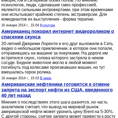
юмористов и сатириков обоих полов. По мнению
психологов, люди, сделавшие смех профессией,
являются сильными интровертами, при этом временами
они испытывают крайнюю степень экстраверсии. Для
комедиантов их выступления - форма терапии.
16 января 2014 г., 15:04
Культура
Американец покорил интернет видеороликом о
спасении скунса
20-летний Джереми Лоренти и его друг выложили в Сеть
видео о небольшом приключении, в которое они попали,
отправившись на машине за покупками. На дороге им
встретился скунс, голова которого застряла в неком
сосуде. Бедное животное могло в любой момент
погибнуть под колесами проезжавших машин, но тут
вмешались герои ролика.
16 января 2014 г., 15:03
В мире
Американские нефтяники готовятся к отмене
запрета на экспорт нефти из США, введенного
40 лет назад
Мнения о последствиях этого шага разнятся, но часть
аналитиков считает, что вывод на мировой рынок
американской нефти может уронить цену Brent на 5-30%.
С другой стороны, снятие запрета может привести к росту