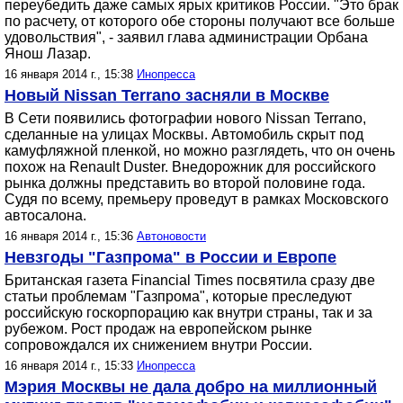
переубедить даже самых ярых критиков России. "Это брак
по расчету, от которого обе стороны получают все больше
удовольствия", - заявил глава администрации Орбана
Янош Лазар.
16 января 2014 г., 15:38
Инопресса
Новый Nissan Terrano засняли в Москве
В Сети появились фотографии нового Nissan Terrano,
сделанные на улицах Москвы. Автомобиль скрыт под
камуфляжной пленкой, но можно разглядеть, что он очень
похож на Renault Duster. Внедорожник для российского
рынка должны представить во второй половине года.
Судя по всему, премьеру проведут в рамках Московского
автосалона.
16 января 2014 г., 15:36
Автоновости
Невзгоды "Газпрома" в России и Европе
Британская газета Financial Times посвятила сразу две
статьи проблемам "Газпрома", которые преследуют
российскую госкорпорацию как внутри страны, так и за
рубежом. Рост продаж на европейском рынке
сопровождался их снижением внутри России.
16 января 2014 г., 15:33
Инопресса
Мэрия Москвы не дала добро на миллионный