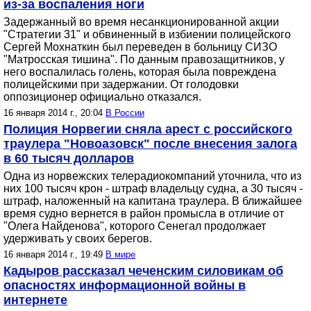
из-за воспаления ноги
Задержанный во время несанкционированной акции
"Стратегии 31" и обвиненный в избиении полицейского
Сергей Мохнаткин был переведен в больницу СИЗО
"Матросская тишина". По данным правозащитников, у
него воспалилась голень, которая была повреждена
полицейскими при задержании. От голодовки
оппозиционер официально отказался.
16 января 2014 г., 20:04
В России
Полиция Норвегии сняла арест с российского
траулера "Новоазовск" после внесения залога
в 60 тысяч долларов
Одна из норвежских телерадиокомпаний уточнила, что из
них 100 тысяч крон - штраф владельцу судна, а 30 тысяч -
штраф, наложенный на капитана траулера. В ближайшее
время судно вернется в район промысла в отличие от
"Олега Найденова", которого Сенегал продолжает
удерживать у своих берегов.
16 января 2014 г., 19:49
В мире
Кадыров рассказал чеченским силовикам об
опасностях информационной войны в
интернете