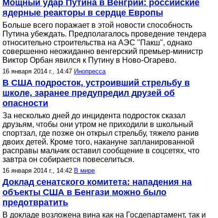
Мощный удар Путина в Венгрии: российские
ядерные реакторы в сердце Европы
Больше всего поражает в этой новости способность
Путина убеждать. Предполагалось проведение тендера
относительно строительства на АЭС "Пакш", однако
совершенно неожиданно венгерский премьер-министр
Виктор Орбан явился к Путину в Ново-Огарево.
16 января 2014 г., 14:47
Инопресса
В США подросток, устроивший стрельбу в
школе, заранее предупредил друзей об
опасности
За несколько дней до инцидента подросток сказал
друзьям, чтобы они утром не приходили в школьный
спортзал, где позже он открыл стрельбу, тяжело ранив
двоих детей. Кроме того, накануне запланированной
расправы мальчик оставил сообщение в соцсетях, что
завтра он собирается повеселиться.
16 января 2014 г., 14:42
В мире
Доклад сенатского комитета: нападения на
объекты США в Бенгази можно было
предотвратить
В докладе возложена вина как на Госдепартамент, так и