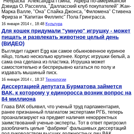
"Небраска" Александра Пэйна, "Афера по-американски"
Дэвида О. Расселла, "Далласcкий клуб покупателей" Жан-
Марка Валле, "Она" Спайка Джонса, "Филомена" Стивена
Фрирза и "Капитан Филлипс" Пола Гринграсса.
16 января 2014 г., 18:48
Культура
Для кошек придумали "умную" игрушку - может
пищать и развлекать животное целый день
(ВИДЕО)
Выглядит гаджет Egg как самое обыкновенное куриное
яйцо, только несколько крупнее. Корпус игрушки белый, а
сама она сделана из пластика. Игрушка может
самостоятельно и беспрерывно кататься по полу и
издавать мышиный писк.
16 января 2014 г., 18:37
Технологии
Диссертацией депутата Бурматова займется
ВАК, к которому у единоросса возник вопрос на
84 миллиона
Глава ВАК объявил, что ученый труд парламентария,
ранее признанный плагиатом экспертами РГБ, теперь
проанализируют на предмет наличия некорректных
заимствований ученые-эксперты. Тот в ответ пригрозил
разоблачить целые "фабрики" фальшивых диссертаций
под руководством высших должностных лиц ВАК.