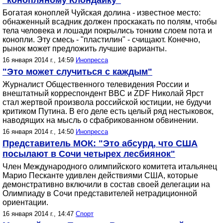
"конопляному Клондайку"
Богатая коноплей Чуйская долина - известное место:
обнаженный всадник должен проскакать по полям, чтобы
тела человека и лошади покрылись тонким слоем пота и
конопли. Эту смесь - "пластилин" - счищают. Конечно,
рынок может предложить лучшие варианты.
16 января 2014 г., 14:59
Инопресса
"Это может случиться с каждым"
Журналист Общественного телевидения России и
внештатный корреспондент BBC и ZDF Николай Ярст
стал жертвой произвола российской юстиции, не будучи
критиком Путина. В его деле есть целый ряд нестыковок,
наводящих на мысль о сфабрикованном обвинении.
16 января 2014 г., 14:50
Инопресса
Представитель МОК: "Это абсурд, что США
посылают в Сочи четырех лесбиянок"
Член Международного олимпийского комитета итальянец
Марио Песканте удивлен действиями США, которые
демонстративно включили в состав своей делегации на
Олимпиаду в Сочи представителей нетрадиционной
ориентации.
16 января 2014 г., 14:47
Спорт