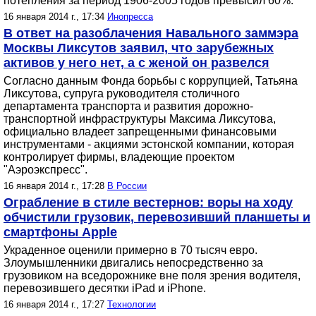
потепления за период 1906-2005 годов превысил 60%.
16 января 2014 г., 17:34
Инопресса
В ответ на разоблачения Навального заммэра
Москвы Ликсутов заявил, что зарубежных
активов у него нет, а с женой он развелся
Согласно данным Фонда борьбы с коррупцией, Татьяна
Ликсутова, супруга руководителя столичного
департамента транспорта и развития дорожно-
транспортной инфраструктуры Максима Ликсутова,
официально владеет запрещенными финансовыми
инструментами - акциями эстонской компании, которая
контролирует фирмы, владеющие проектом
"Аэроэкспресс".
16 января 2014 г., 17:28
В России
Ограбление в стиле вестернов: воры на ходу
обчистили грузовик, перевозивший планшеты и
смартфоны Apple
Украденное оценили примерно в 70 тысяч евро.
Злоумышленники двигались непосредственно за
грузовиком на вседорожнике вне поля зрения водителя,
перевозившего десятки iPad и iPhone.
16 января 2014 г., 17:27
Технологии