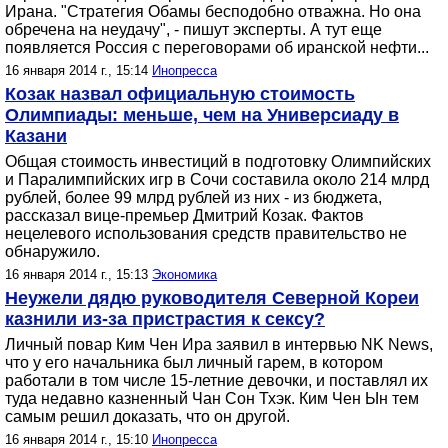
Ирана. "Стратегия Обамы бесподобно отважна. Но она
обречена на неудачу", - пишут эксперты. А тут еще
появляется Россия с переговорами об иранской нефти...
16 января 2014 г., 15:14
Инопресса
Козак назвал официальную стоимость
Олимпиады: меньше, чем на Универсиаду в
Казани
Общая стоимость инвестиций в подготовку Олимпийских
и Паралимпийских игр в Сочи составила около 214 млрд
рублей, более 99 млрд рублей из них - из бюджета,
рассказал вице-премьер Дмитрий Козак. Фактов
нецелевого использования средств правительство не
обнаружило.
16 января 2014 г., 15:13
Экономика
Неужели дядю руководителя Северной Кореи
казнили из-за пристрастия к сексу?
Личный повар Ким Чен Ира заявил в интервью NK News,
что у его начальника был личный гарем, в котором
работали в том числе 15-летние девочки, и поставлял их
туда недавно казненный Чан Сон Тхэк. Ким Чен Ын тем
самым решил доказать, что он другой.
16 января 2014 г., 15:10
Инопресса