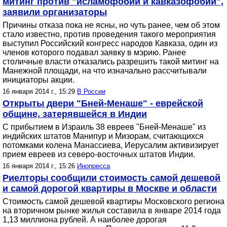
митинг против "исламофобии и кавказофобии",
заявили организаторы
Причины отказа пока не ясны, но чуть ранее, чем об этом
стало известно, против проведения такого мероприятия
выступил Российский конгресс народов Кавказа, один из
членов которого подавал заявку в мэрию. Ранее
столичные власти отказались разрешить такой митинг на
Манежной площади, на что изначально рассчитывали
инициаторы акции.
16 января 2014 г., 15:29
В России
Открыты двери "Бней-Менаше" - еврейской
общине, затерявшейся в Индии
С прибытием в Израиль 38 евреев "Бней-Менаше" из
индийских штатов Манипур и Мизорам, считающихся
потомками колена Манассиева, Иерусалим активизирует
прием евреев из северо-восточных штатов Индии.
16 января 2014 г., 15:26
Инопресса
Риелторы сообщили стоимость самой дешевой
и самой дорогой квартиры в Москве и области
Стоимость самой дешевой квартиры Московского региона
на вторичном рынке жилья составила в январе 2014 года
1,13 миллиона рублей. А наиболее дорогая