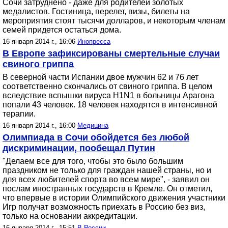
Сочи затруднено - даже для родителей золотых
медалистов. Гостиница, перелет, визы, билеты на
мероприятия стоят тысячи долларов, и некоторым членам
семей придется остаться дома.
16 января 2014 г., 16:06
Инопресса
В Европе зафиксированы смертельные случаи
свиного гриппа
В северной части Испании двое мужчин 62 и 76 лет
соответственно скончались от свиного гриппа. В целом
вследствие вспышки вируса H1N1 в больницы Арагона
попали 43 человек. 18 человек находятся в интенсивной
терапии.
16 января 2014 г., 16:00
Медицина
Олимпиада в Сочи обойдется без любой
дискриминации, пообещал Путин
"Делаем все для того, чтобы это было большим
праздником не только для граждан нашей страны, но и
для всех любителей спорта во всем мире", - заявил он
послам иностранных государств в Кремле. Он отметил,
что впервые в истории Олимпийского движения участники
Игр получат возможность приехать в Россию без виз,
только на основании аккредитации.
16 января 2014 г., 15:51
В России