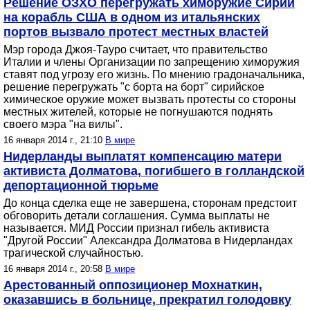
Решение ОЗХО перегружать химоружие Сирии
на корабль США в одном из итальянских
портов вызвало протест местных властей
Мэр города Джоя-Тауро считает, что правительство
Италии и члены Организации по запрещению химоружия
ставят под угрозу его жизнь. По мнению градоначальника,
решение перегружать "с борта на борт" сирийское
химическое оружие может вызвать протесты со стороны
местных жителей, которые не погнушаются поднять
своего мэра "на вилы".
16 января 2014 г., 21:10
В мире
Нидерланды выплатят компенсацию матери
активиста Долматова, погибшего в голландской
депортационной тюрьме
До конца сделка еще не завершена, сторонам предстоит
обговорить детали соглашения. Сумма выплаты не
называется. МИД России признал гибель активиста
"Другой России" Александра Долматова в Нидерландах
трагической случайностью.
16 января 2014 г., 20:58
В мире
Арестованный оппозиционер Мохнаткин,
оказавшись в больнице, прекратил голодовку