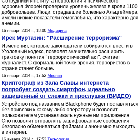
Сотрудники Института неврологии и психического
здоровья Флорей проверили уровень железа в крови 1100
добровольцев. Люди, страдавшие болезнью Альцгеймера,
имели низкие показатели гемоглобина, что характерно для
анемии.
16 января 2014 г., 18:00
Медицина
Ирек Муртазин: "Расширение терроризма"
Изменения, которые законодатели собираются внести в
Уголовный кодекс, позволят значительно расширить
трактовку понятия "террористический акт", считает
журналист. С формальной точки зрения, террористов в
стране станет больше.
16 января 2014 г., 17:52
Мнения
Криптограф из Зала Славы интернета
попробует создать смартфон, идеально
защищенный от слежки и прослушки (ВИДЕО)
Устройство под названием Blackphone будет поставляться
без привязки к какому-либо оператору и позволит
пользователям устанавливать нужные им приложения.
Оно позволит отправлять зашифрованные сообщения,
безопасно обмениваться файлами и анонимно выходить
в интернет.
16 января 2014 г., 17:52
Технологии