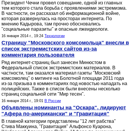
Президент Чечни провел совещание, одной из главных
тем которого стала борьба с проявлениями экстремизма.
В частности, он рассказал об информационной войне,
которая развернулась на просторах интернета. По
мнению Кадырова, там прочно обосновались
"социальные паразиты" и опасные лжеидеологи.
16 января 2014 г., 19:24
Технологии
Страницу "Московского комсомольца" внесли в
список экстремистских сайтов из-за
комментария пользователя
Ряд интернет-страниц был занесен Минюстом в
Федеральный список экстремистских материалов. В
частности, там оказался материал газеты "Московский
комсомолец" о митинге на Болотной площади 2011 года
из-за призыва в комментариях под новостью нападать на
полицейских. Также в список были внесены несколько
страниц социальной сети "Мир тесен".
16 января 2014 г., 19:01
В России
Объявлены номинанты на "Оскара", лидируют
"Афера по-американски" и "Гравитация"
В главной категории представлены "12 лет рабства"
Стива Маккуина, "Гравитация" Альфонсо Куарона,