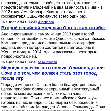
на разведывательное сообщество за то, что они не
предотвратили нападений на два аванпоста в Ливии в
2012 году. Имя Хиллари Клинтон, тогдашнего
госсекретаря США, упомянуто всего один раз.
16 января 2014 г., 14:39
Инопресса
Второй серийной моделью Qoros стал хэтчбек
Анонсированный в самом конце 2013 года второй
серийный автомобиль марки Qoros оказался хэтчбеком.
Компания представила официальные фотографии
модели, дебют которой состоится на автосалоне в
Женеве в марте 2014 года, и рассказала некоторые
подробности о ней.
16 января 2014 г., 14:37
Автоновости
Медведев рассказал о пользе Олимпиады для
Сочи и о том, чем должен стать этот город
после Игр
"Город изменился. Он стал более благоустроенным, в
целом приобрел более совершенный архитектурный
облик по многим позициям", - считает глава
правительства. Почти все олимпийские объекты уже
готовы, на них внедрены стандарты безопасности и
экологии, объявил Медведев. А после Олимпиады Сочи