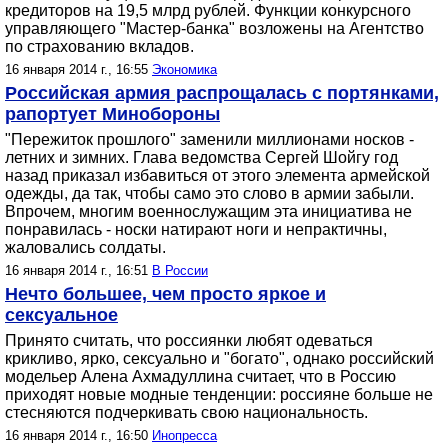
кредиторов на 19,5 млрд рублей. Функции конкурсного
управляющего "Мастер-банка" возложены на Агентство
по страхованию вкладов.
16 января 2014 г., 16:55
Экономика
Российская армия распрощалась с портянками,
рапортует Минобороны
"Пережиток прошлого" заменили миллионами носков -
летних и зимних. Глава ведомства Сергей Шойгу год
назад приказал избавиться от этого элемента армейской
одежды, да так, чтобы само это слово в армии забыли.
Впрочем, многим военнослужащим эта инициатива не
понравилась - носки натирают ноги и непрактичны,
жаловались солдаты.
16 января 2014 г., 16:51
В России
Нечто большее, чем просто яркое и
сексуальное
Принято считать, что россиянки любят одеваться
крикливо, ярко, сексуально и "богато", однако российский
модельер Алена Ахмадуллина считает, что в Россию
приходят новые модные тенденции: россияне больше не
стесняются подчеркивать свою национальность.
16 января 2014 г., 16:50
Инопресса