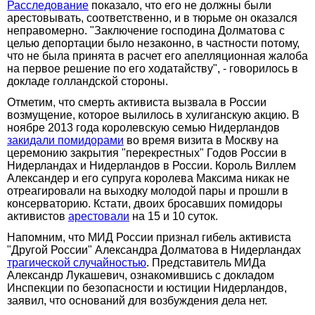
Расследование
показало, что его не должны были
арестовывать, соответственно, и в тюрьме он оказался
неправомерно. "Заключение господина Долматова с
целью депортации было незаконно, в частности потому,
что не была принята в расчет его апелляционная жалоба
на первое решение по его ходатайству", - говорилось в
докладе голландской стороны.
Отметим, что смерть активиста вызвала в России
возмущение, которое вылилось в хулиганскую акцию. В
ноябре 2013 года королевскую семью Нидерландов
закидали помидорами
во время визита в Москву на
церемонию закрытия "перекрестных" Годов России в
Нидерландах и Нидерландов в России. Король Виллем
Александер и его супруга королева Максима никак не
отреагировали на выходку молодой пары и прошли в
консерваторию. Кстати, двоих бросавших помидоры
активистов
арестовали
на 15 и 10 суток.
Напомним, что МИД России признал гибель активиста
"Другой России" Александра Долматова в Нидерландах
трагической случайностью
. Представитель МИДа
Александр Лукашевич, ознакомившись с докладом
Инспекции по безопасности и юстиции Нидерландов,
заявил, что оснований для возбуждения дела нет.