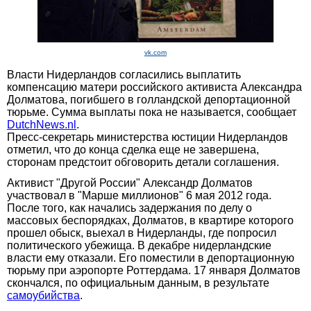
vk.com
Власти Нидерландов согласились выплатить
компенсацию матери российского активиста Александра
Долматова, погибшего в голландской депортационной
тюрьме. Сумма выплаты пока не называется, сообщает
DutchNews.nl
.
Пресс-секретарь министерства юстиции Нидерландов
отметил, что до конца сделка еще не завершена,
сторонам предстоит обговорить детали соглашения.
Активист "Другой России" Александр Долматов
участвовал в "Марше миллионов" 6 мая 2012 года.
После того, как начались задержания по делу о
массовых беспорядках, Долматов, в квартире которого
прошел обыск, выехал в Нидерланды, где попросил
политического убежища. В декабре нидерландские
власти ему отказали. Его поместили в депортационную
тюрьму при аэропорте Роттердама. 17 января Долматов
скончался, по официальным данным, в результате
самоубийства
.