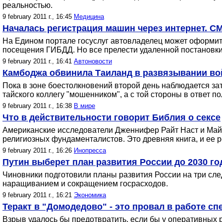
реальностью.
9 february 2011 г., 16:45
Медицина
Началась регистрация машин через интернет. С
На Едином портале госуслуг автовладелец может оформит
посещения ГИБДД. Но все прелести удаленной постановки н
9 february 2011 г., 16:41
Автоновости
Камбоджа обвинила Таиланд в развязывании во
Пока в зоне боестолкновений второй день наблюдается з
тайского коллегу "мошенником", а с той стороны в ответ
9 february 2011 г., 16:38
В мире
Что в действительности говорит Библия о сексе
Американские исследователи Дженнифер Райт Наст и Майкл
религиозных фундаменталистов. Это древняя книга, и ее
9 february 2011 г., 16:26
Инопресса
Путин выберет план развития России до 2030 го
Чиновники подготовили планы развития России на три сле
наращиванием и сокращением госрасходов.
9 february 2011 г., 16:21
Экономика
Теракт в "Домодедово" - это провал в работе сп
Взрыв удалось бы предотвратить, если бы у оперативных р