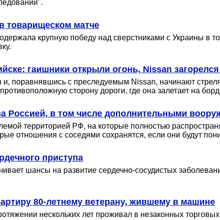
ледовании".
 в товарищеском матче
одержала крупную победу над сверстниками с Украины в то
ку.
йске: гаишники открыли огонь, Nissan загорелс
 и, поравнявшись с преследуемым Nissan, начинают стреля
 противоположную сторону дороги, где она залетает на борд
за Россией, в том числе дополнительными воор
лемой территорией РФ, на которые полностью распространя
рые отношения с соседями сохранятся, если они будут пони
ердечного приступа
чивает шансы на развитие сердечно-сосудистых заболеваний
артиру 80-летнему ветерану, жившему в машине
протяжении нескольких лет проживал в незаконных торговых