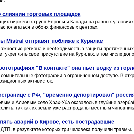
и.
о слиянии торговых площадок
ущих биржевых групп Европы и Канады на равных условиях
располагаться в обоих финансовых центрах.
 Mistral отправят поближе к Курилам
важностью региона и необходимостью защиты протяженных 
ет укреплять свое присутствие на Курилах, в том числе д
фотографиях "В контакте" она пьет водку из горл
сомнительные фотографии в ограниченном доступе. В откры
озиционных активисток.
сгранице с РФ, "временно депортировал" россия
вым и Алиевым село Храх-Уба оказалось в глубине азербай
селить, так как их земли уже распроданы местным чиновник
л пять аварий в Кирове, есть пострадавшие
 ДТП, в результате которых три человека получили травмы.