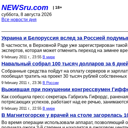
NEWSru.com
| 18+
суббота, 8 августа 2026
Все новости дня
Украина и Белоруссия вслед за Россией подумы
В частности, в Верховной Раде уже зарегистрирован такой
экспертов, которая может отменить переход на зимнее врем
9 february 2011 г., 23:55
В мире
Навальный собрал 100 тысяч долларов за 6 дне
Собранные средства пойдут на оплату серверов и зарпла
пообещал тратить на проект 30 тысяч рублей собственных 
9 february 2011 г., 23:36
В России
Выжившая при покушении конгрессвумен Гиффо
Как сообщила пресс-секретарь Габриэль Гифордс, раненая
потрясающих успехов, работают над ее речью, занимаютс
9 february 2011 г., 22:55
В мире
В Магнитогорске у врачей на столе загорелась 
Во время операции использовали аппарат, позволяющий ос
получила ожоги 3-й степени и находится в ожоговом центре.