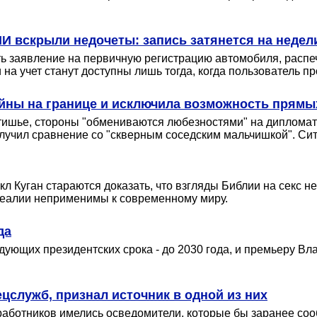
МИ вскрыли недочеты: запись затянется на недел
ь заявление на первичную регистрацию автомобиля, распеч
а учет станут доступны лишь тогда, когда пользователь пр
йны на границе и исключила возможность прямы
атишье, стороны "обмениваются любезностями" на диплома
 получил сравнение со "скверным соседским мальчишкой". С
 Куган стараются доказать, что взгляды Библии на секс н
 реалии неприменимы к современному миру.
да
дующих президентских срока - до 2030 года, и премьеру В
ецслужб, признал источник в одной из них
аботников имелись осведомители, которые бы заранее сооб