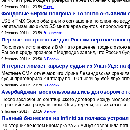
был стать решающей проверкой перед встречей с армянам
9 february 2011 г., 20:59
Спорт
Фондовые биржи Лондона и Торонто объявили 
LSE и TMX Group объявили о соглашении по слиянию вед
капитализацию около 5,5 миллиарда фунтов и продолжит 
9 february 2011 г., 20:59
Экономика
Первые построенные для России вертолетоносцы
По словам источников в ВМФ, это решение продиктовано 
Ранее в среду президент Медведев заявил, что Россия буд
9 february 2011 г., 20:50
В России
Интернет ломает карьеру судьи из Улан-Удэ: на 
Местные СМИ отмечают, что Ирина Левандовская хранила 
судья приговорила к штрафу по 100 тысяч рублей двух опп
9 february 2011 г., 20:29
В России
Азербайджан, воспользовавшись договором о го
После заключения сентябрьского договора между Медведе
с российским гражданством. Они уверены, что их хотят вы
9 february 2011 г., 20:16
В мире
Пьяный бизнесмен на Infiniti за полчаса устрои
Во вторник вечером иномарка за 35 минут совершила пять