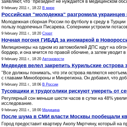
заявляют, что "президент не нуждается в медицинском обс
9 february 2011 г., 18:22
В мире
Российская "молодежка" разгромила украинцев
Молодежная сборная России по футболу в среду в Турции 
пользу подопечных Писарева. Соперники устроили потасов
9 february 2011 г., 18:20
Спорт
Ночная погоня ГИБДД за иномаркой в Новоросси
Милиционеры на одном из автомобилей ДПС идут на обгон
бордюр, и она мчится по правой обочине, а затем уводит в
9 february 2011 г., 18:20
Автоновости
Медведев велел закрепить Курильские острова 
"Все должны понимать, что эти острова являются неотъем
с главами Минобороны и Минрегиона. Он добавил, что доб
9 february 2011 г., 18:06
В России
Тусовщики и трудоголики рискуют умереть от с
Регулярный сон меньше шести часов в сутки на 48% увели
исследование.
9 february 2011 г., 18:00
Медицина
После шума в СМИ власти Москвы пообещали кв
Город предоставит квартиру Акопу Мкртчяну, который на 