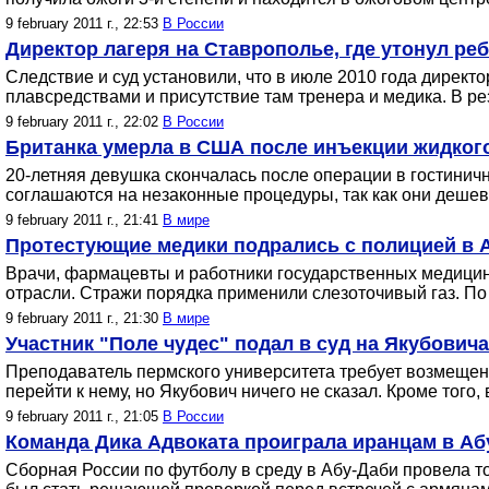
9 february 2011 г., 22:53
В России
Директор лагеря на Ставрополье, где утонул ре
Следствие и суд установили, что в июле 2010 года дирек
плавсредствами и присутствие там тренера и медика. В ре
9 february 2011 г., 22:02
В России
Британка умерла в США после инъекции жидког
20-летняя девушка скончалась после операции в гостини
соглашаются на незаконные процедуры, так как они дешев
9 february 2011 г., 21:41
В мире
Протестующие медики подрались с полицией в 
Врачи, фармацевты и работники государственных медицин
отрасли. Стражи порядка применили слезоточивый газ. По
9 february 2011 г., 21:30
В мире
Участник "Поле чудес" подал в суд на Якубович
Преподаватель пермского университета требует возмещени
перейти к нему, но Якубович ничего не сказал. Кроме тог
9 february 2011 г., 21:05
В России
Команда Дика Адвоката проиграла иранцам в Аб
Сборная России по футболу в среду в Абу-Даби провела 