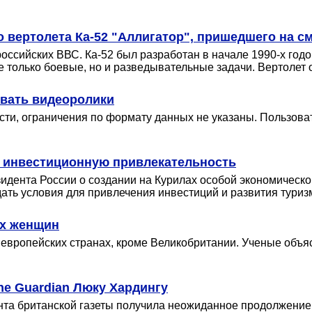
 вертолета Ка-52 "Аллигатор", пришедшего на с
ссийских ВВС. Ка-52 был разработан в начале 1990-х годов
е только боевые, но и разведывательные задачи. Вертоле
ывать видеоролики
сти, ограничения по формату данных не указаны. Пользоват
л инвестиционную привлекательность
дента России о создании на Курилах особой экономическо
ать условия для привлечения инвестиций и развития туриз
их женщин
х европейских странах, кроме Великобритании. Ученые объя
he Guardian Люку Хардингу
та британской газеты получила неожиданное продолжение: