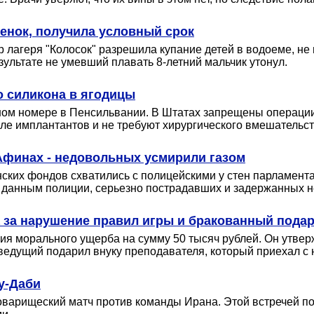
бенок, получила условный срок
тор лагеря "Колосок" разрешила купание детей в водоеме, 
зультате не умевший плавать 8-летний мальчик утонул.
о силикона в ягодицы
чном номере в Пенсильвании. В Штатах запрещены операции
ле имплантантов и не требуют хирургического вмешательст
Афинах - недовольных усмирили газом
ских фондов схватились с полицейскими у стен парламента
 данным полиции, серьезно пострадавших и задержанных не
а за нарушение правил игры и бракованный пода
я морального ущерба на сумму 50 тысяч рублей. Он утверж
о, ведущий подарил внуку преподавателя, который приехал с
у-Даби
товарищеский матч против команды Ирана. Этой встречей п