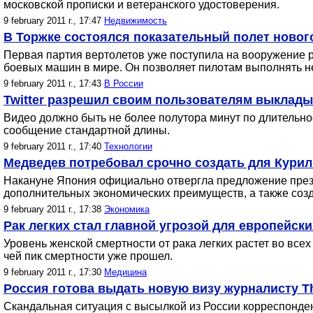
московской прописки и ветеранского удостоверения.
9 february 2011 г., 17:47
Недвижимость
В Торжке состоялся показательный полет нового
Первая партия вертолетов уже поступила на вооружение ро
боевых машин в мире. Он позволяет пилотам выполнять н
9 february 2011 г., 17:43
В России
Twitter разрешил своим пользователям выклад
Видео должно быть не более полутора минут по длительно
сообщение стандартной длины.
9 february 2011 г., 17:40
Технологии
Медведев потребовал срочно создать для Кури
Накануне Япония официально отвергла предложение прези
дополнительных экономических преимуществ, а также созд
9 february 2011 г., 17:38
Экономика
Рак легких стал главной угрозой для европейск
Уровень женской смертности от рака легких растет во все
чей пик смертности уже прошел.
9 february 2011 г., 17:30
Медицина
Россия готова выдать новую визу журналисту T
Скандальная ситуация с высылкой из России корреспонден