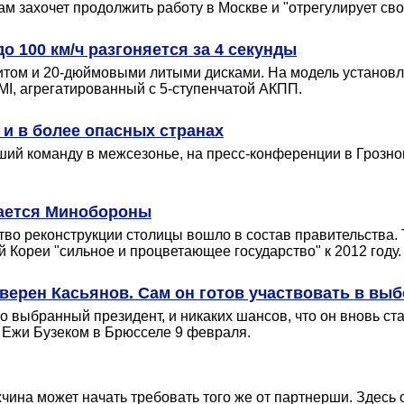
м захочет продолжить работу в Москве и "отрегулирует свой
о 100 км/ч разгоняется за 4 секунды
том и 20-дюймовыми литыми дисками. На модель установл
MI, агрегатированный с 5-ступенчатой АКПП.
 и в более опасных странах
ший команду в межсезонье, на пресс-конференции в Грозном 
мается Минобороны
во реконструкции столицы вошло в состав правительства.
 Кореи "сильное и процветающее государство" к 2012 году.
уверен Касьянов. Сам он готов участвовать в выб
выбранный президент, и никаких шансов, что он вновь стан
 Ежи Бузеком в Брюсселе 9 февраля.
ина может начать требовать того же от партнерши. Здесь о