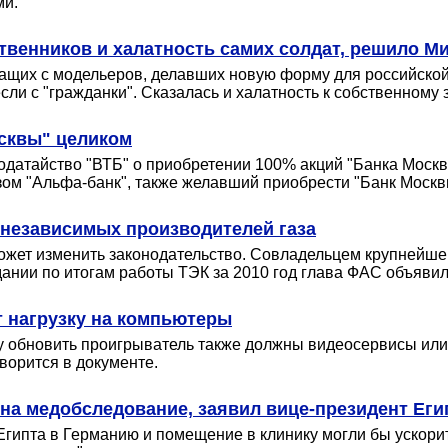
ми.
твенников и халатность самих солдат, решило 
жащих с модельеров, делавших новую форму для российской
сли с "гражданки". Сказалась и халатность к собственному 
осквы" целиком
атайство "ВТБ" о приобретении 100% акций "Банка Москвы"
ом "Альфа-банк", также желавший приобрести "Банк Москвы"
е независимых производителей газа
может изменить законодательство. Совладельцем крупнейше
дании по итогам работы ТЭК за 2010 год глава ФАС объявил
т нагрузку на компьютеры
ку обновить проигрыватель также должны видеосервисы или 
оворится в документе.
 на медобследование, заявил вице-президент Еги
ипта в Германию и помещение в клинику могли бы ускорить