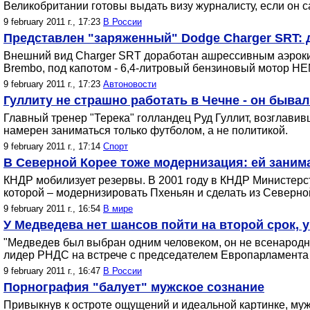
Великобритании готовы выдать визу журналисту, если он са
9 february 2011 г., 17:23
В России
Представлен "заряженный" Dodge Charger SRT: д
Внешний вид Charger SRT доработан ашрессивным аэроки
Brembo, под капотом - 6,4-литровый бензиновый мотор HE
9 february 2011 г., 17:23
Автоновости
Гуллиту не страшно работать в Чечне - он бывал
Главный тренер "Терека" голландец Руд Гуллит, возглавив
намерен заниматься только футболом, а не политикой.
9 february 2011 г., 17:14
Спорт
В Северной Корее тоже модернизация: ей зани
КНДР мобилизует резервы. В 2001 году в КНДР Министерст
которой – модернизировать Пхеньян и сделать из Северной
9 february 2011 г., 16:54
В мире
У Медведева нет шансов пойти на второй срок, 
"Медведев был выбран одним человеком, он не всенародно 
лидер РНДС на встрече с председателем Европарламента
9 february 2011 г., 16:47
В России
Порнография "балует" мужское сознание
Привыкнув к остроте ощущений и идеальной картинке, мужч