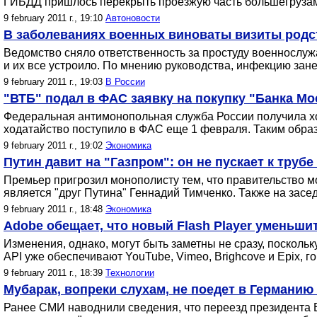
ГИБДД пришлось перекрыть проезжую часть большегруза
9 february 2011 г., 19:10
Автоновости
В заболеваниях военных виноваты визиты родс
Ведомство сняло ответственность за простуду военнослу
и их все устроило. По мнению руководства, инфекцию зане
9 february 2011 г., 19:03
В России
"ВТБ" подал в ФАС заявку на покупку "Банка М
Федеральная антимонопольная служба России получила ход
ходатайство поступило в ФАС еще 1 февраля. Таким образ
9 february 2011 г., 19:02
Экономика
Путин давит на "Газпром": он не пускает к труб
Премьер пригрозил монополисту тем, что правительство 
является "друг Путина" Геннадий Тимченко. Также на засе
9 february 2011 г., 18:48
Экономика
Adobe обещает, что новый Flash Player уменьши
Изменения, однако, могут быть заметны не сразу, посколь
API уже обеспечивают YouTube, Vimeo, Brighcove и Epix, г
9 february 2011 г., 18:39
Технологии
Мубарак, вопреки слухам, не поедет в Германию
Ранее СМИ наводнили сведения, что переезд президента Ег