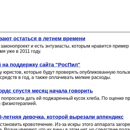
вают остаться в летнем времени
 законопроект и есть энтузиасты, которым нравится пример
я уже в 2011 году.
й на поддержку сайта "РосПил"
ту юристов, которые будут проверять опубликованную поль
средств в год, а также оплачивать мелкие расходы.
рдс спустя месяц начала говорить
 попросила дать ей поджаренный кусок хлеба. По оценке п
я физиотерапией.
10-летняя девочка, которой вырезали аппендикс
тановить кровотечение. Из-за искры этого аппарата загор
 Врачи уверяют, что их вины в этом нет, но следствие пола