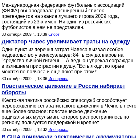
Международная федерация футбольных ассоциаций
(ФИФА) обнародовала расширенный список
претендентов на звание лучшего игрока 2009 года,
состоящий из 23-х имен. Ни один из российских
футболистов в нем не представлен.
30 октября 2009 г., 13:39
Спорт
Диктатор Чавес увеличивает траты на одежду
Один пункт из перечня затрат Чавеса вызвал особое
недовольство у венесуэльцев: 84 тысяч долларов на
"средства личной гигиены". А ведь он упрекал сограждан
в излишнем пристрастии к душу. "Есть люди, которые
моются по полчаса и еще поют при этом!"
30 октября 2009 г., 13:36
Инопресса
Повстанческое движение в России набирает
обороты
Жестокая тактика российских спецслужб способствует
перерождению сепаратистского движения в Чечне в нечто
еще более опасное: повстанческое движение
радикальных мусульман, которое распространилось по
региону, пользуется поддержкой и крепнет.
30 октября 2009 г., 13:32
Инопресса
В США придумали электрические аккумуляторы