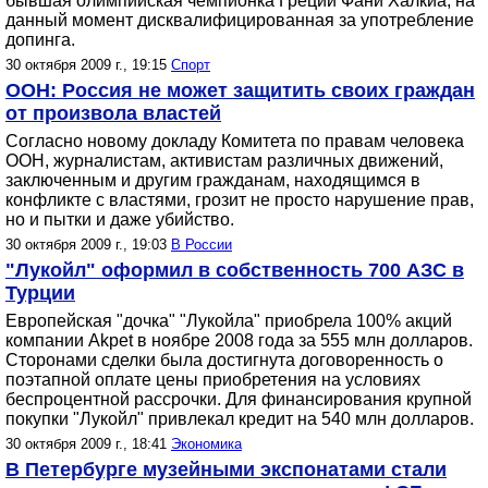
бывшая олимпийская чемпионка Греции Фани Халкиа, на
данный момент дисквалифицированная за употребление
допинга.
30 октября 2009 г., 19:15
Спорт
ООН: Россия не может защитить своих граждан
от произвола властей
Согласно новому докладу Комитета по правам человека
ООН, журналистам, активистам различных движений,
заключенным и другим гражданам, находящимся в
конфликте с властями, грозит не просто нарушение прав,
но и пытки и даже убийство.
30 октября 2009 г., 19:03
В России
"Лукойл" оформил в собственность 700 АЗС в
Турции
Европейская "дочка" "Лукойла" приобрела 100% акций
компании Akpet в ноябре 2008 года за 555 млн долларов.
Сторонами сделки была достигнута договоренность о
поэтапной оплате цены приобретения на условиях
беспроцентной рассрочки. Для финансирования крупной
покупки "Лукойл" привлекал кредит на 540 млн долларов.
30 октября 2009 г., 18:41
Экономика
В Петербурге музейными экспонатами стали