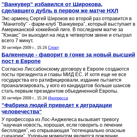
"Ванкувер" избавился от Широкова,
сделавшего дубль в первом же матче НХЛ
Экс-армеец Сергей Широков во второй раз отправится в
"Манитобу" - фарм-клуб "Ванкувера", который выступает в
Американской хоккейной лиге. В последнем матче за
"Кэнакс" он выходил на лед в четвертом звене и отыграл
всего 7 минут.
30 октября 2009 г., 15:24
Спорт
Балкененде - фаворит в гонке за новый высший
пост в Европе
Согласно Лиссабонскому договору в Европе создаются
посты президента и главы МИД ЕС. И хотя еще не все
государства его ратифицировали, издание пытается
проанализировать, у кого из кандидатов больше шансов
стать первым президентом объединенной Европы.
30 октября 2009 г., 15:24
Инопресса
"Фабрика людей приведет к деградации
человечества"
У профессора из Лос-Анджелеса вызывает тревогу
"научная новость, хорошая, если говорить о лечении
бесплодия", но открывающая "потенциально опасные
сценарии". Узловым моментом является рождение