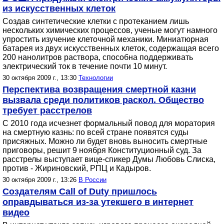
из искусственных клеток
Создав синтетические клетки с протеканием лишь
нескольких химических процессов, ученые могут намного
упростить изучение клеточной механики. Миниатюрная
батарея из двух искусственных клеток, содержащая всего
200 нанолитров раствора, способна поддерживать
электрический ток в течение почти 10 минут.
30 октября 2009 г., 13:30
Технологии
Перспектива возвращения смертной казни
вызвала среди политиков раскол. Общество
требует расстрелов
С 2010 года исчезнет формальный повод для моратория
на смертную казнь: по всей стране появятся суды
присяжных. Можно ли будет вновь выносить смертные
приговоры, решит 9 ноября Конституционный суд. За
расстрелы выступает вице-спикер Думы Любовь Слиска,
против - Жириновский, РПЦ и Кадыров.
30 октября 2009 г., 13:26
В России
Создателям Call of Duty пришлось
оправдываться из-за утекшего в интернет
видео