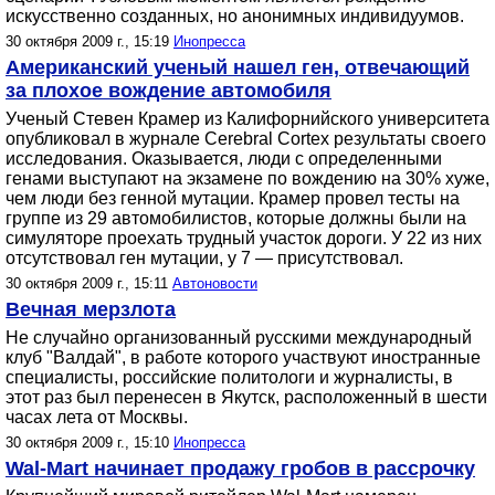
искусственно созданных, но анонимных индивидуумов.
30 октября 2009 г., 15:19
Инопресса
Американский ученый нашел ген, отвечающий
за плохое вождение автомобиля
Ученый Стевен Крамер из Калифорнийского университета
опубликовал в журнале Cerebral Cortex результаты своего
исследования. Оказывается, люди с определенными
генами выступают на экзамене по вождению на 30% хуже,
чем люди без генной мутации. Крамер провел тесты на
группе из 29 автомобилистов, которые должны были на
симуляторе проехать трудный участок дороги. У 22 из них
отсутствовал ген мутации, у 7 — присутствовал.
30 октября 2009 г., 15:11
Автоновости
Вечная мерзлота
Не случайно организованный русскими международный
клуб "Валдай", в работе которого участвуют иностранные
специалисты, российские политологи и журналисты, в
этот раз был перенесен в Якутск, расположенный в шести
часах лета от Москвы.
30 октября 2009 г., 15:10
Инопресса
Wal-Mart начинает продажу гробов в рассрочку