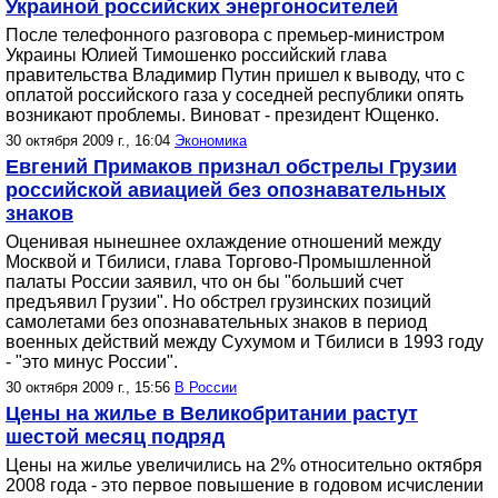
Украиной российских энергоносителей
После телефонного разговора с премьер-министром
Украины Юлией Тимошенко российский глава
правительства Владимир Путин пришел к выводу, что с
оплатой российского газа у соседней республики опять
возникают проблемы. Виноват - президент Ющенко.
30 октября 2009 г., 16:04
Экономика
Евгений Примаков признал обстрелы Грузии
российской авиацией без опознавательных
знаков
Оценивая нынешнее охлаждение отношений между
Москвой и Тбилиси, глава Торгово-Промышленной
палаты России заявил, что он бы "больший счет
предъявил Грузии". Но обстрел грузинских позиций
самолетами без опознавательных знаков в период
военных действий между Сухумом и Тбилиси в 1993 году
- "это минус России".
30 октября 2009 г., 15:56
В России
Цены на жилье в Великобритании растут
шестой месяц подряд
Цены на жилье увеличились на 2% относительно октября
2008 года - это первое повышение в годовом исчислении