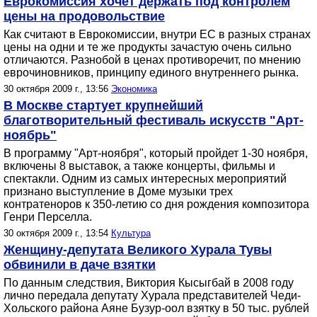
Еврокомиссия хочет держать под контролем
цены на продовольствие
Как считают в Еврокомиссии, внутри ЕС в разных странах
цены на одни и те же продукты зачастую очень сильно
отличаются. Разнобой в ценах противоречит, по мнению
еврочиновников, принципу единого внутреннего рынка.
30 октября 2009 г., 13:56
Экономика
В Москве стартует крупнейший
благотворительный фестиваль искусств "Арт-
ноябрь"
В программу "Арт-ноября", который пройдет 1-30 ноября,
включены 8 выставок, а также концерты, фильмы и
спектакли. Одним из самых интересных мероприятий
признано выступление в Доме музыки трех
контратеноров к 350-летию со дня рождения композитора
Генри Перселла.
30 октября 2009 г., 13:54
Культура
Женщину-депутата Великого Хурала Тувы
обвинили в даче взятки
По данным следствия, Виктория Кысыгбай в 2008 году
лично передала депутату Хурала представителей Чеди-
Хольского района Аяне Бузур-оол взятку в 50 тыс. рублей