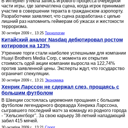
В интернет утекла запись игрового процесса очередной
части игры, где запечатлена сцена, когда игрок принимает
участие в совершении теракта в гражданском аэропорту.
Разработчики заявляют, что сцена разработана с целью
лишний раз напомнить геймерам об ужасах и жестокости
терроризма.
30 октября 2009 г., 13:25
Технологии
Китайский аналог Nasdaq дебютировал ростом
котировок на 123%
Утренние торги стали наиболее успешными для компании
Huayi Brothers Media Corp, с момента их открытия
стоимость одой акции компании выросла на 122,74%
против заявленной цены. Эксперты ждут, что государство
ограничит спекуляции.
30 октября 2009 г., 13:21
Экономика
Хенрик Ларссон не сдержал слез, прощаясь с
большим футболом
В Швеции состоялась церемония прощания с большим
футболом легендарного форварда Хенрика Ларссона,
сыгравшего последний матч за команду из родного города
- "Хельсингборг". За свою карьеру 38-летний нападающий
забил 415 мячей.
30 октября 2009 г., 13:21
Спорт