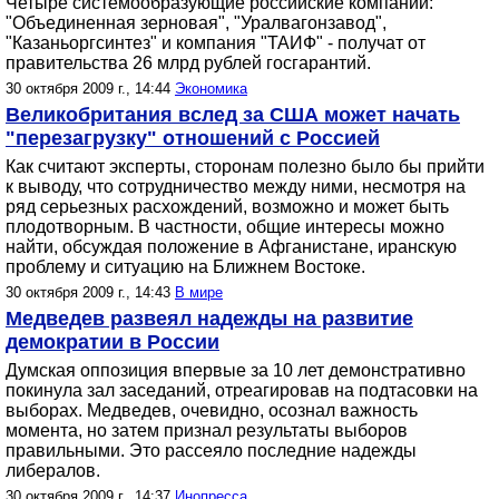
Четыре системообразующие российские компании:
"Объединенная зерновая", "Уралвагонзавод",
"Казаньоргсинтез" и компания "ТАИФ" - получат от
правительства 26 млрд рублей госгарантий.
30 октября 2009 г., 14:44
Экономика
Великобритания вслед за США может начать
"перезагрузку" отношений с Россией
Как считают эксперты, сторонам полезно было бы прийти
к выводу, что сотрудничество между ними, несмотря на
ряд серьезных расхождений, возможно и может быть
плодотворным. В частности, общие интересы можно
найти, обсуждая положение в Афганистане, иранскую
проблему и ситуацию на Ближнем Востоке.
30 октября 2009 г., 14:43
В мире
Медведев развеял надежды на развитие
демократии в России
Думская оппозиция впервые за 10 лет демонстративно
покинула зал заседаний, отреагировав на подтасовки на
выборах. Медведев, очевидно, осознал важность
момента, но затем признал результаты выборов
правильными. Это рассеяло последние надежды
либералов.
30 октября 2009 г., 14:37
Инопресса