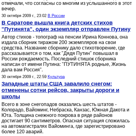
отмечали, что согласны со многим из услышанного в этот
вечер.
30 октября 2009 г., 23:02
В России
В Саратове вышла книга детских стихов
"Путинята", один экземпляр отправлен Путину
Автор стихов - топограф на пенсии Ирина Коннова, она
издала сборник тиражом 200 экземпляров на свои
средства. Название сборнику дало стихотворение, где
рассказывается о том, как "Дядя Путин" повышал в
России рождаемость. Последний стишок сборника
написан от имени Путина: "ПУТИНЯТА родные, Жизнь
дала вам Россия".
30 октября 2009 г., 22:59
Культура
Западные штаты США завалило снегом:
отменены сотни рейсов, закрыты дороги и
школы
Всего в зоне снегопадов оказались шесть штатов -
Колорадо, Вайоминг, Небраска, Канзас, Южная Дакота и
Юта. Толщина снежного покрова в ряде районов
достигает 90 сантиметров. Опасная ситуация сложилась
на автомагистралях Вайоминга, где зарегистрировано
более 120 аварий.