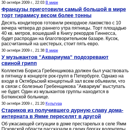
30 октября 2009 г., 22:03
В мире
Французы приготовили самый большой в мире
торт тирамису весом более тонны
Десять кондитеров готовили рекордное лакомство с 10
вечера четвера до раннего утра пятницы. Торт площадью
40 кв. метров, вошедший в Книгу рекордов Гиннесса,
будет распродан на благотворительном базаре. Кусок,
рассчитанный на шестерых, стоит пять евро.
30 октября 2009 г., 21:38
В мире
У музыкантов "Аквариума" подозревают
свиной грипп
Коллектив Бориса Гребенщикова должен был участвовать
в пятницу в концерте рок-групп в Петербурге. Однако на
входе в Октябрьский концертный зал всем объявили, что
в связи с болезнью Гребенщикова "Аквариум" выступать
не будет. Один из музыкантов группы находится в
Боткинской больнице.
30 октября 2009 г., 21:20
Культура
Стариков из получившего дурную славу дома-
интерната в Ямме переселят в другой
Об ужасающей ситуации в доме престарелых в селе Ямм
Псковской области рассказали в своих блогах волонтеры,