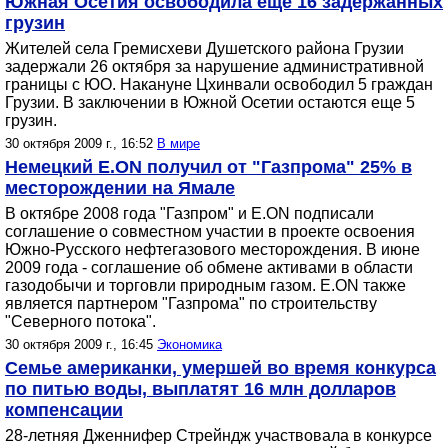
Южная Осетия освободила еще 16 задержанных
грузин
Жителей села Гремисхеви Душетского района Грузии
задержали 26 октября за нарушение административной
границы с ЮО. Накануне Цхинвали освободил 5 граждан
Грузии. В заключении в Южной Осетии остаются еще 5
грузин.
30 октября 2009 г., 16:52
В мире
Немецкий E.ON получил от "Газпрома" 25% в
месторождении на Ямале
В октябре 2008 года "Газпром" и Е.ОN подписали
соглашение о совместном участии в проекте освоения
Южно-Русского нефтегазового месторождения. В июне
2009 года - соглашение об обмене активами в области
газодобычи и торговли природным газом. Е.ON также
является партнером "Газпрома" по строительству
"Северного потока".
30 октября 2009 г., 16:45
Экономика
Семье американки, умершей во время конкурса
по питью воды, выплатят 16 млн долларов
компенсации
28-летняя Дженнифер Стрейндж участвовала в конкурсе