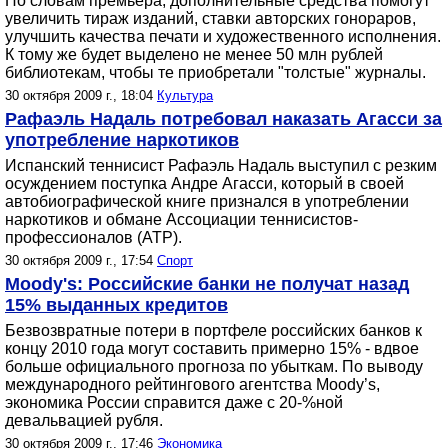
По словам премьера, дополнительные средства помогут
увеличить тираж изданий, ставки авторских гонораров,
улучшить качества печати и художественного исполнения.
К тому же будет выделено не менее 50 млн рублей
библиотекам, чтобы те приобретали "толстые" журналы.
30 октября 2009 г., 18:04
Культура
Рафаэль Надаль потребовал наказать Агасси за
употребление наркотиков
Испанский теннисист Рафаэль Надаль выступил с резким
осуждением поступка Андре Агасси, который в своей
автобиографической книге признался в употреблении
наркотиков и обмане Ассоциации теннисистов-
профессионалов (ATP).
30 октября 2009 г., 17:54
Спорт
Moody's: Российские банки не получат назад
15% выданных кредитов
Безвозвратные потери в портфеле российских банков к
концу 2010 года могут составить примерно 15% - вдвое
больше официального прогноза по убыткам. По выводу
международного рейтингового агентства Moody’s,
экономика России справится даже с 20-%ной
девальвацией рубля.
30 октября 2009 г., 17:46
Экономика