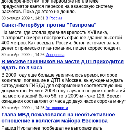
договоренностям, при первом же неплатеже
предусматривается переход на авансовую систему
расчетов. Пока до этого не дошло.
30 октября 2009 г., 14:31
В России
Санкт-Петербург против "Газпрома"
На месте, где стояла древняя крепость XVII века,
"Газпром" намерен построить офисное здание высотой
400 метров. Как всегда в России, бетон источает запах
денег с примесью гигантомании, пишет корреспондент.
30 октября 2009 г., 14:26
Инопресса
В Москве гаишников на месте ДТП приходится
ждать по 3 часа
В 2009 году еще больше увеличилось время, которое
водители, попавшие в ДТП в Москве, вынуждены ждать
сотрудников ГИБДД для оформления соответствующих
документов. Если в 2008 году случаев поздних прибытий
на место аварий было 56, то в 2009-м - уже 126. Время
ожидания составляет от часа до двух часов сорока минут.
30 октября 2009 г., 14:25
Автоновости
Глава МВД пожаловался на необъективное
отношение к коллегам майора Евсюкова
Рашид Нургалиев пообещал не выгораживать