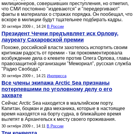
милиционеров, совершивших преступления, но отметил,
что СМИ постоянно "издеваются" и "передергивают"
факты в материалах о стражах порядка. Он пообещал, что
вскоре в милиции будут тщательнее подбирать кадры.
30 октября 2009 г., 14:24
В России
Президент Чечни предъявляет иск Орлову,
лауреату Сахаровской премии
Похоже, российской власти захотелось испортить своим
критикам радость от премии - так прокомментировала
возбуждение дела о клевете против Олега Орлова, главы
правозащитной организации "Мемориал", русская служба
"Радио Свобода".
30 октября 2009 г., 14:21
Инопресса
Все члены экипажа Arctic Sea признаны
потерпевшими по уголовному делу о его
захвате
Сейчас Arctic Sea находится в мальтийском порту.
Капитан, боцман и два механика, которые в настоящее
время находятся на борту судна, в ближайшее время
вылетят в Архангельск к месту своего проживания.
30 октября 2009 г., 14:11
В России
Три конверта