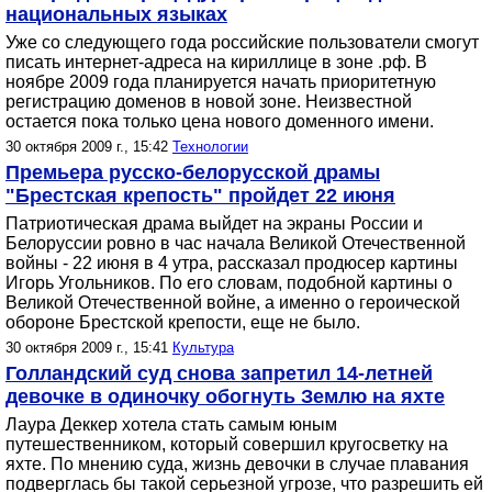
национальных языках
Уже со следующего года российские пользователи смогут
писать интернет-адреса на кириллице в зоне .рф. В
ноябре 2009 года планируется начать приоритетную
регистрацию доменов в новой зоне. Неизвестной
остается пока только цена нового доменного имени.
30 октября 2009 г., 15:42
Технологии
Премьера русско-белорусской драмы
"Брестская крепость" пройдет 22 июня
Патриотическая драма выйдет на экраны России и
Белоруссии ровно в час начала Великой Отечественной
войны - 22 июня в 4 утра, рассказал продюсер картины
Игорь Угольников. По его словам, подобной картины о
Великой Отечественной войне, а именно о героической
обороне Брестской крепости, еще не было.
30 октября 2009 г., 15:41
Культура
Голландский суд снова запретил 14-летней
девочке в одиночку обогнуть Землю на яхте
Лаура Деккер хотела стать самым юным
путешественником, который совершил кругосветку на
яхте. По мнению суда, жизнь девочки в случае плавания
подверглась бы такой серьезной угрозе, что разрешить ей