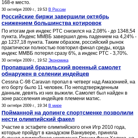
168-е место.
30 октября 2009 г., 19:53
В России
Российские биржи завершили октябрь
снижением большинства котировок
По итогам дня индекс РТС снизился на 2,08% - до 1348,54
пункта. Индекс ММВБ завершил день падением на 4,24% -
до 1237,18 пункта. Таким образом, российский рынок
практически полностью повторил финал среды, когда
индекс ММВБ потерял сразу 6%, а индекс РТС - 3,70%.
30 октября 2009 г., 19:52
Экономика
Пропавший бразильский военный самолет
обнаружен в селении индейцев
Cessna С-98 Caravan пропал в четверг над Амазонией, на
его борту было 11 человек. По неподтвержденным
данным, девять из них выжили. Самолет был найден в
зоне расселения индейцев племени матис.
30 октября 2009 г., 19:34
В мире
Пойманной на допинге спортсменке позволили
нести олимпийский факел
Участие в эстафете олимпийского огня Игр 2010 года,
которые пройдут в канадском Ванкувере, приняла