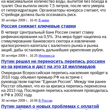
на максимальное количество воды, выпитой без похода в
туалет. Она выпила около 7,5 литров, после чего умерла
от гипергидратации. Организаторы конкурса считают, что
Стрейндж должна была осознавать риск.
30 октября 2009 г., 16:41
В мире
Россия снижает ключевые ставки
В четверг Центральный банк России снизит ставку
рефинансирования на 0,5%. Эта мера будет нацелена на
стимулирование банковского сектора и извлечение
краткосрочного капитала с валютного рынка и рынка
акций, дабы остановить дальнейшее укрепление рубля.
30 октября 2009 г., 16:25
Инопресса
Путин решил не переносить перепись россиян
из-за кризиса и даст на это 10 миллиардов
Очередная Всероссийская перепись населения пройдет в
2010 году, объявил премьер РФ на встрече с
руководством партии "Единая Россия". Между тем ранее
Росстат объявил, что из-за кризиса перепись перенесена
на 2013 год. Последняя перепись населения проводилась
в РФ в 2002 году.
30 октября 2009 г., 16:06
В России
Путин заявил о новых проблемах с оплатой