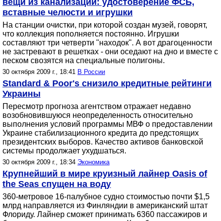
вещи из канализации: удостоверение ФСБ,
вставные челюсти и игрушки
На станции очистки, при которой создан музей, говорят,
что коллекция пополняется постоянно. Игрушки
составляют три четверти "находок". А вот драгоценности
не застревают в решетках - они оседают на дно и вместе с
песком свозятся на специальные полигоны.
30 октября 2009 г., 18:41
В России
Standard & Poor's снизило кредитные рейтинги
Украины
Пересмотр прогноза агентством отражает недавно
возобновившуюся неопределенность относительно
выполнения условий программы МВФ о предоставлении
Украине стабилизационного кредита до предстоящих
президентских выборов. Качество активов банковской
системы продолжает ухудшаться.
30 октября 2009 г., 18:34
Экономика
Крупнейший в мире круизный лайнер Oasis of
the Seas спущен на воду
360-метровое 16-палубное судно стоимостью почти $1,5
млрд направляется из Финляндии в американский штат
Флориду. Лайнер сможет принимать 6360 пассажиров и