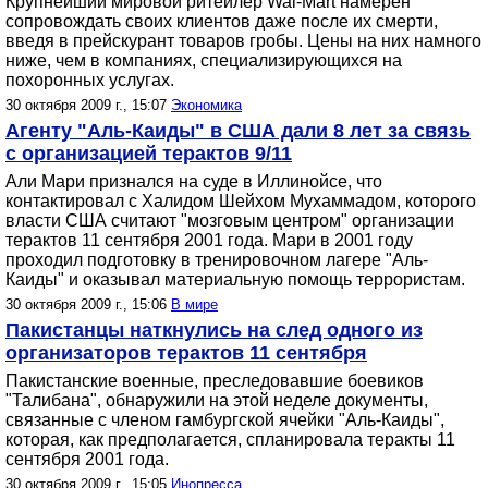
Крупнейший мировой ритейлер Wal-Mart намерен
сопровождать своих клиентов даже после их смерти,
введя в прейскурант товаров гробы. Цены на них намного
ниже, чем в компаниях, специализирующихся на
похоронных услугах.
30 октября 2009 г., 15:07
Экономика
Агенту "Аль-Каиды" в США дали 8 лет за связь
с организацией терактов 9/11
Али Мари признался на суде в Иллинойсе, что
контактировал с Халидом Шейхом Мухаммадом, которого
власти США считают "мозговым центром" организации
терактов 11 сентября 2001 года. Мари в 2001 году
проходил подготовку в тренировочном лагере "Аль-
Каиды" и оказывал материальную помощь террористам.
30 октября 2009 г., 15:06
В мире
Пакистанцы наткнулись на след одного из
организаторов терактов 11 сентября
Пакистанские военные, преследовавшие боевиков
"Талибана", обнаружили на этой неделе документы,
связанные с членом гамбургской ячейки "Аль-Каиды",
которая, как предполагается, спланировала теракты 11
сентября 2001 года.
30 октября 2009 г., 15:05
Инопресса