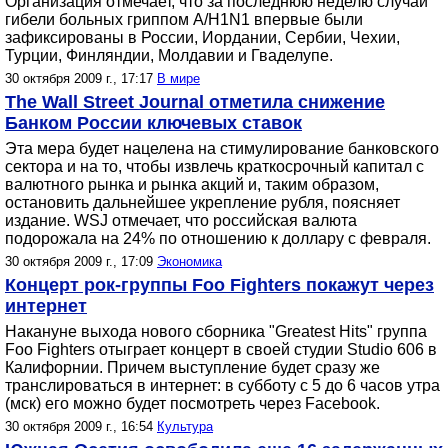
Организация отмечает, что за последнюю неделю случаи
гибели больных гриппом А/H1N1 впервые были
зафиксированы в России, Иордании, Сербии, Чехии,
Турции, Финляндии, Молдавии и Гваделупе.
30 октября 2009 г., 17:17
В мире
The Wall Street Journal отметила снижение
Банком России ключевых ставок
Эта мера будет нацелена на стимулирование банковского
сектора и на то, чтобы извлечь краткосрочный капитал с
валютного рынка и рынка акций и, таким образом,
остановить дальнейшее укрепление рубля, поясняет
издание. WSJ отмечает, что российская валюта
подорожала на 24% по отношению к доллару с февраля.
30 октября 2009 г., 17:09
Экономика
Концерт рок-группы Foo Fighters покажут через
интернет
Накануне выхода нового сборника "Greatest Hits" группа
Foo Fighters отыграет концерт в своей студии Studio 606 в
Калифорнии. Причем выступление будет сразу же
транслироваться в интернет: в субботу с 5 до 6 часов утра
(мск) его можно будет посмотреть через Facebook.
30 октября 2009 г., 16:54
Культура