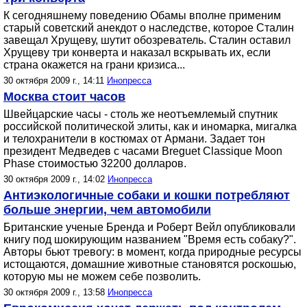
К сегодняшнему поведению Обамы вполне применим
старый советский анекдот о наследстве, которое Сталин
завещал Хрущеву, шутит обозреватель. Сталин оставил
Хрущеву три конверта и наказал вскрывать их, если
страна окажется на грани кризиса...
30 октября 2009 г., 14:11
Инопресса
Москва стоит часов
Швейцарские часы - столь же неотъемлемый спутник
российской политической элиты, как и иномарка, мигалка
и телохранители в костюмах от Армани. Задает тон
президент Медведев с часами Breguet Classique Moon
Phase стоимостью 32200 долларов.
30 октября 2009 г., 14:02
Инопресса
Антиэкологичные собаки и кошки потребляют
больше энергии, чем автомобили
Британские ученые Бренда и Роберт Вейл опубликовали
книгу под шокирующим названием "Время есть собаку?".
Авторы бьют тревогу: в момент, когда природные ресурсы
истощаются, домашние животные становятся роскошью,
которую мы не можем себе позволить.
30 октября 2009 г., 13:58
Инопресса