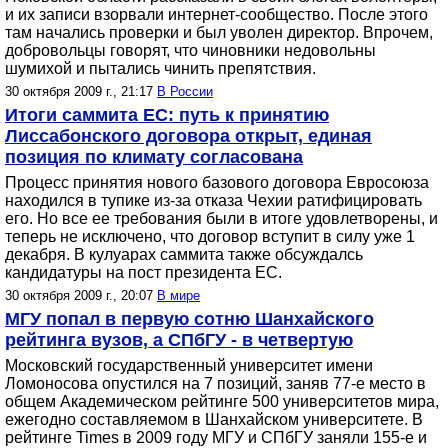
и их записи взорвали интернет-сообщество. После этого
там начались проверки и был уволен директор. Впрочем,
добровольцы говорят, что чиновники недовольны
шумихой и пытались чинить препятствия.
30 октября 2009 г., 21:17
В России
Итоги саммита ЕС: путь к принятию
Лиссабонского договора открыт, единая
позиция по климату согласована
Процесс принятия нового базового договора Евросоюза
находился в тупике из-за отказа Чехии ратифицировать
его. Но все ее требования были в итоге удовлетворены, и
теперь не исключено, что договор вступит в силу уже 1
декабря. В кулуарах саммита также обсуждалсь
кандидатуры на пост президента ЕС.
30 октября 2009 г., 20:07
В мире
МГУ попал в первую сотню Шанхайского
рейтинга вузов, а СПбГУ - в четвертую
Московский государственный университет имени
Ломоносова опустился на 7 позиций, заняв 77-е место в
общем Академическом рейтинге 500 университетов мира,
ежегодно составляемом в Шанхайском университете. В
рейтинге Times в 2009 году МГУ и СПбГУ заняли 155-е и