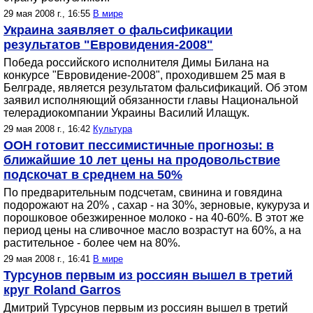
29 мая 2008 г., 16:55
В мире
Украина заявляет о фальсификации
результатов "Евровидения-2008"
Победа российского исполнителя Димы Билана на
конкурсе "Евровидение-2008", проходившем 25 мая в
Белграде, является результатом фальсификаций. Об этом
заявил исполняющий обязанности главы Национальной
телерадиокомпании Украины Василий Илащук.
29 мая 2008 г., 16:42
Культура
ООН готовит пессимистичные прогнозы: в
ближайшие 10 лет цены на продовольствие
подскочат в среднем на 50%
По предварительным подсчетам, свинина и говядина
подорожают на 20% , сахар - на 30%, зерновые, кукуруза и
порошковое обезжиренное молоко - на 40-60%. В этот же
период цены на сливочное масло возрастут на 60%, а на
растительное - более чем на 80%.
29 мая 2008 г., 16:41
В мире
Турсунов первым из россиян вышел в третий
круг Roland Garros
Дмитрий Турсунов первым из россиян вышел в третий