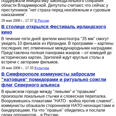
поддержали инициативу законодательного собрания
области Владимирской. Депутаты считают, что сейчас у
преступников "нет страха перед неизбежным и суровым
наказанием".
29 мая 2008 г., 17:37
В России
В столице открылся Фестиваль ирландского
кино
В течение пяти дней зрители кинотеатра "35 мм" смогут
увидеть 10 фильмов из Ирландии. В программе – картины
последних лет, отмеченные международными наградами.
Представлена полная панорама жанров – от комедий до
исторических картин. Зрителей ждут круглые столы и
встречи с авторами фильмов.
29 мая 2008 г., 17:33
Культура
В Симферополе коммунисты забросали
"натовцев" помидорами и ритуально сожгли
флаг Северного альянса
В крымском городе между "левыми" и "правыми"
произошли локальные стычки и словесная перепалка.
Вооружившись плакатами "НАТО - война против славян!",
коммунисты обзывали сторонников НАТО неонацистами и
бандеровцами. На что "правые" обиделись и послали
своих оппонентов... в Россию.