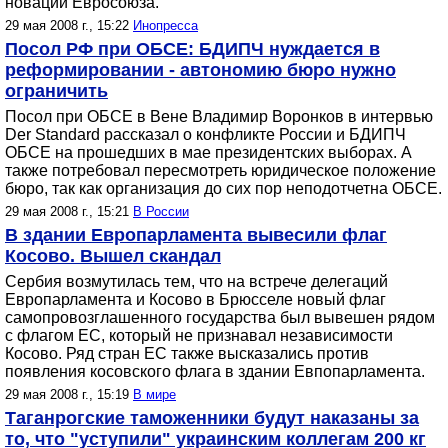
новации Евросоюза.
29 мая 2008 г., 15:22
Инопресса
Посол РФ при ОБСЕ: БДИПЧ нуждается в
реформировании - автономию бюро нужно
ограничить
Посол при ОБСЕ в Вене Владимир Воронков в интервью
Der Standard рассказал о конфликте России и БДИПЧ
ОБСЕ на прошедших в мае президентских выборах. А
также потребовал пересмотреть юридическое положение
бюро, так как организация до сих пор неподотчетна ОБСЕ.
29 мая 2008 г., 15:21
В России
В здании Европарламента вывесили флаг
Косово. Вышел скандал
Сербия возмутилась тем, что на встрече делегаций
Европарламента и Косово в Брюсселе новый флаг
самопровозглашенного государства был вывешен рядом
с флагом ЕС, который не признавал независимости
Косово. Ряд стран ЕС также высказались против
появления косовского флага в здании Евпопарламента.
29 мая 2008 г., 15:19
В мире
Таганрогские таможенники будут наказаны за
то, что "уступили" украинским коллегам 200 кг