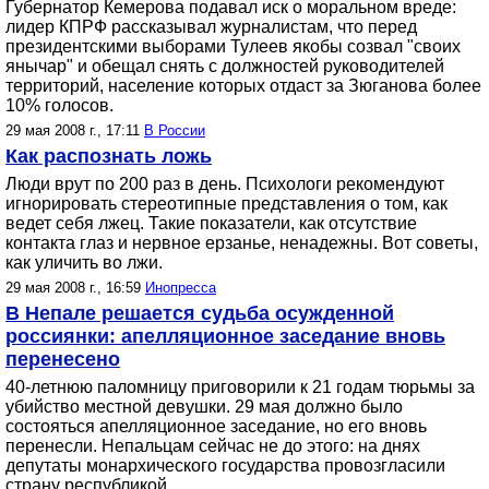
Губернатор Кемерова подавал иск о моральном вреде:
лидер КПРФ рассказывал журналистам, что перед
президентскими выборами Тулеев якобы созвал "своих
янычар" и обещал снять с должностей руководителей
территорий, население которых отдаст за Зюганова более
10% голосов.
29 мая 2008 г., 17:11
В России
Как распознать ложь
Люди врут по 200 раз в день. Психологи рекомендуют
игнорировать стереотипные представления о том, как
ведет себя лжец. Такие показатели, как отсутствие
контакта глаз и нервное ерзанье, ненадежны. Вот советы,
как уличить во лжи.
29 мая 2008 г., 16:59
Инопресса
В Непале решается судьба осужденной
россиянки: апелляционное заседание вновь
перенесено
40-летнюю паломницу приговорили к 21 годам тюрьмы за
убийство местной девушки. 29 мая должно было
состояться апелляционное заседание, но его вновь
перенесли. Непальцам сейчас не до этого: на днях
депутаты монархического государства провозгласили
страну республикой.