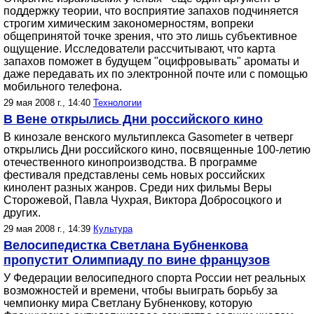
поддержку теории, что восприятие запахов подчиняется
строгим химическим закономерностям, вопреки
общепринятой точке зрения, что это лишь субъективное
ощущение. Исследователи рассчитывают, что карта
запахов поможет в будущем "оцифровывать" ароматы и
даже передавать их по электронной почте или с помощью
мобильного телефона.
29 мая 2008 г., 14:40
Технологии
В Вене открылись Дни российского кино
В кинозале венского мультиплекса Gasometer в четверг
открылись Дни российского кино, посвященные 100-летию
отечественного кинопроизводства. В программе
фестиваля представлены семь новых российских
кинолент разных жанров. Среди них фильмы Веры
Сторожевой, Павла Чухрая, Виктора Добросоцкого и
других.
29 мая 2008 г., 14:39
Культура
Велосипедистка Светлана Бубненкова
пропустит Олимпиаду по вине французов
У Федерации велосипедного спорта России нет реальных
возможностей и времени, чтобы выиграть борьбу за
чемпионку мира Светлану Бубненкову, которую