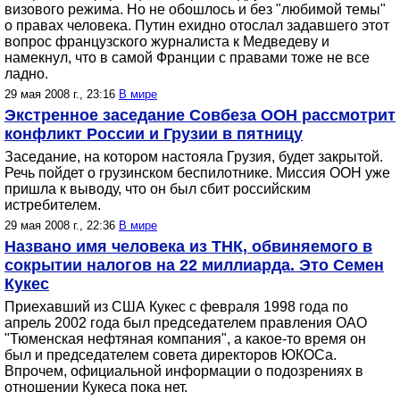
визового режима. Но не обошлось и без "любимой темы"
о правах человека. Путин ехидно отослал задавшего этот
вопрос французского журналиста к Медведеву и
намекнул, что в самой Франции с правами тоже не все
ладно.
29 мая 2008 г., 23:16
В мире
Экстренное заседание Совбеза ООН рассмотрит
конфликт России и Грузии в пятницу
Заседание, на котором настояла Грузия, будет закрытой.
Речь пойдет о грузинском беспилотнике. Миссия ООН уже
пришла к выводу, что он был сбит российским
истребителем.
29 мая 2008 г., 22:36
В мире
Названо имя человека из ТНК, обвиняемого в
сокрытии налогов на 22 миллиарда. Это Семен
Кукес
Приехавший из США Кукес с февраля 1998 года по
апрель 2002 года был председателем правления ОАО
"Тюменская нефтяная компания", а какое-то время он
был и председателем совета директоров ЮКОСа.
Впрочем, официальной информации о подозрениях в
отношении Кукеса пока нет.