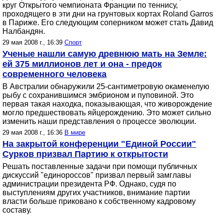
круг Открытого чемпионата Франции по теннису,
проходящего в эти дни на грунтовых кортах Roland Garros
в Париже. Его следующим соперником может стать Давид
Налбандян.
29 мая 2008 г., 16:39
Спорт
Ученые нашли самую древнюю мать на Земле:
ей 375 миллионов лет и она - предок
современного человека
В Австралии обнаружили 25-сантиметровую окаменелую
рыбу с сохранившимся эмбрионом и пуповиной. Это
первая такая находка, показывающая, что живорождение
могло предшествовать яйцерождению. Это может сильно
изменить наши представления о процессе эволюции.
29 мая 2008 г., 16:36
В мире
На закрытой конференции "Единой России"
Сурков призвал Партию к открытости
Решать поставленные задачи при помощи публичных
дискуссий "единороссов" призвал первый замглавы
администрации президента РФ. Однако, судя по
выступлениям других участников, внимание партии
власти больше приковано к собственному кадровому
составу.