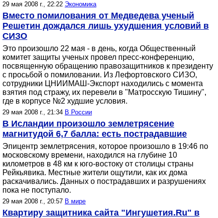
29 мая 2008 г., 22:22
Экономика
Вместо помилования от Медведева ученый
Решетин дождался лишь ухудшения условий в
СИЗО
Это произошло 22 мая - в день, когда Общественный
комитет защиты ученых провел пресс-конференцию,
посвященную обращению правозащитников к президенту
с просьбой о помиловании. Из Лефортовского СИЗО,
сотрудники ЦНИИМАШ-Экспорт находились с момента
взятия под стражу, их перевели в "Матросскую Тишину",
где в корпусе №2 худшие условия.
29 мая 2008 г., 21:34
В России
В Исландии произошло землетрясение
магнитудой 6,7 балла: есть пострадавшие
Эпицентр землетрясения, которое произошло в 19:46 по
московскому времени, находился на глубине 10
километров в 48 км к юго-востоку от столицы страны
Рейкьявика. Местные жители ощутили, как их дома
раскачивались. Данных о пострадавших и разрушениях
пока не поступало.
29 мая 2008 г., 20:57
В мире
Квартиру защитника сайта "Ингушетия.Ru" в