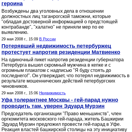
героина
Возбуждены два уголовных дела в отношении
должностных лиц таганрогской таможни, которые
"обладая достоверной информацией о предстоящей
контрабанде", "халатно" не приняли мер по ее
выявлению.
29 мая 2008 г., 15:09
В России
Потерявший недвижимость петербуржец
протестует напротив резиденции Матвиенко
На одиночный пикет напротив резиденции губернатора
Петербурга вышел скромный мужчина в кепке и с
огромным плакатом с надписью "Я буду стоять до
последнего!". Он утверждает, что потерял недвижимость в
результате мошеннических действий петербургских
чиновников.
29 мая 2008 г., 15:06
Недвижимость
Уфа толерантнее Москвы - гей-парад нужно
проводить там, уверен Эдуард Мурзин
Председатель организации "Право меньшинств", член
оргкомитета московского гей-парада, житель Башкирии
Эдуард Мурзин предложил провести гей-парад в Уфе.
Реакция властей башкирской столицы на эту инициативу