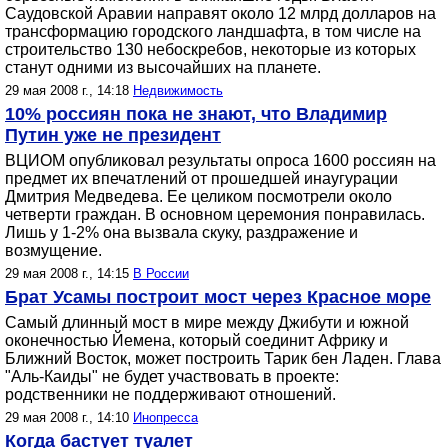
Саудовской Аравии направят около 12 млрд долларов на
трансформацию городского ландшафта, в том числе на
строительство 130 небоскребов, некоторые из которых
станут одними из высочайших на планете.
29 мая 2008 г., 14:18
Недвижимость
10% россиян пока не знают, что Владимир
Путин уже не президент
ВЦИОМ опубликовал результаты опроса 1600 россиян на
предмет их впечатлений от прошедшей инаугурации
Дмитрия Медведева. Ее целиком посмотрели около
четверти граждан. В основном церемония понравилась.
Лишь у 1-2% она вызвала скуку, раздражение и
возмущение.
29 мая 2008 г., 14:15
В России
Брат Усамы построит мост через Красное море
Самый длинный мост в мире между Джибути и южной
оконечностью Йемена, который соединит Африку и
Ближний Восток, может построить Тарик бен Ладен. Глава
"Аль-Каиды" не будет участвовать в проекте:
родственники не поддерживают отношений.
29 мая 2008 г., 14:10
Инопресса
Когда бастует туалет