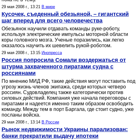
29 мая 2008 г., 13:21
В мире
Кусочек, съеденный обезьяной, – гигантский
шаг вперед для всего человечества
Обезьянок научили отдавать команды руке-роботу,
используя электрические импульсы моторной области
коры головного мозга. Ученые поразились, как легко
оказалось научить их шевелить рукой-роботом.
29 мая 2008 г., 13:15
Инопресса
Россия попросила Сомали воздержаться от
штурма захваченного пиратами судна с
россиянами
По мнению МИД РФ, такие действия могут поставить под
угрозу жизнь членов экипажа, среди которых четверо
россиян. Судовладелец также категорически против
силовых действий. Компания уже начала переговоры с
пиратами и надеется именно таким образом освободить
команду. Между тем в порт Баргала, где стоит судно, уже
посланы войска.
29 мая 2008 г., 13:14
В России
Рынок недвижимости Украины парализован:
банки прекратили выдачу ипотеки