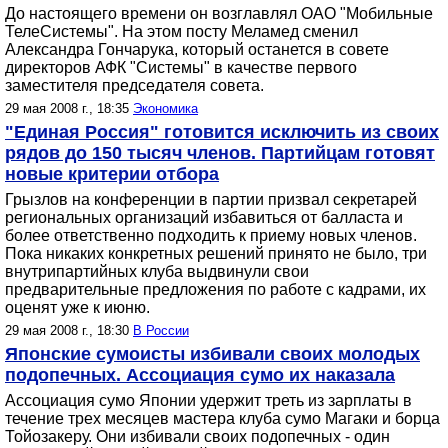
До настоящего времени он возглавлял ОАО "Мобильные
ТелеСистемы". На этом посту Меламед сменил
Александра Гончарука, который останется в совете
директоров АФК "Системы" в качестве первого
заместителя председателя совета.
29 мая 2008 г., 18:35
Экономика
"Единая Россия" готовится исключить из своих
рядов до 150 тысяч членов. Партийцам готовят
новые критерии отбора
Грызлов на конференции в партии призвал секретарей
региональных организаций избавиться от балласта и
более ответственно подходить к приему новых членов.
Пока никаких конкретных решений принято не было, три
внутрипартийных клуба выдвинули свои
предварительные предложения по работе с кадрами, их
оценят уже к июню.
29 мая 2008 г., 18:30
В России
Японские сумоисты избивали своих молодых
подопечных. Ассоциация сумо их наказала
Ассоциация сумо Японии удержит треть из зарплаты в
течение трех месяцев мастера клуба сумо Магаки и борца
Тойозакеру. Они избивали своих подопечных - один