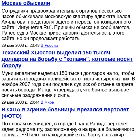
Москве обыскали
Сотрудники правоохранительных органов несколько
часов обыскивали московскую квартиру адвоката Калоя
Ахильгова, представляющего интересы оппозиционного
сайта "Ингушетия.Ru". Причины обыска не сообщаются.
Ранее суд в Москве приостановил деятельность этого
сайта, но он продолжает работать.
29 мая 2008 г., 20:49
В России
Техасский Хьюстон выделил 150 тысяч
долларов на борьбу с "копами", которые носят
бороду
Муниципалитет выделил 150 тысяч долларов на то, чтобы
защитить городских полицейских от иска четырех из них. В
ноябре 2007 года они подали в суд иск об отмене запрета
носить бороды. Истцы утверждают, что бритье вызывает
сильные раздражения и сыпь.
29 мая 2008 г., 20:44
В мире
В США в здание больницы врезался вертолет
(ФОТО)
По словам очевидцев, в городе Гранд Рапидс вертолет
задел радиомачту, расположенную на крыше больничного
корпуса. Пилот и находившийся на борту пассажир