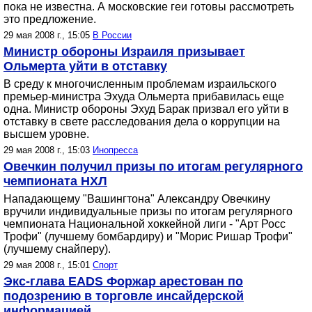
пока не известна. А московские геи готовы рассмотреть
это предложение.
29 мая 2008 г., 15:05
В России
Министр обороны Израиля призывает
Ольмерта уйти в отставку
В среду к многочисленным проблемам израильского
премьер-министра Эхуда Ольмерта прибавилась еще
одна. Министр обороны Эхуд Барак призвал его уйти в
отставку в свете расследования дела о коррупции на
высшем уровне.
29 мая 2008 г., 15:03
Инопресса
Овечкин получил призы по итогам регулярного
чемпионата НХЛ
Нападающему "Вашингтона" Александру Овечкину
вручили индивидуальные призы по итогам регулярного
чемпионата Национальной хоккейной лиги - "Арт Росс
Трофи" (лучшему бомбардиру) и "Морис Ришар Трофи"
(лучшему снайперу).
29 мая 2008 г., 15:01
Спорт
Экс-глава EADS Форжар арестован по
подозрению в торговле инсайдерской
информацией