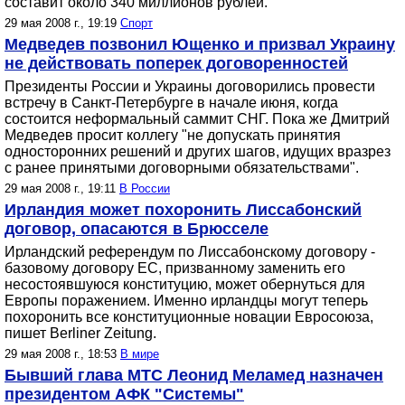
составит около 340 миллионов рублей.
29 мая 2008 г., 19:19
Спорт
Медведев позвонил Ющенко и призвал Украину
не действовать поперек договоренностей
Президенты России и Украины договорились провести
встречу в Санкт-Петербурге в начале июня, когда
состоится неформальный саммит СНГ. Пока же Дмитрий
Медведев просит коллегу "не допускать принятия
односторонних решений и других шагов, идущих вразрез
с ранее принятыми договорными обязательствами".
29 мая 2008 г., 19:11
В России
Ирландия может похоронить Лиссабонский
договор, опасаются в Брюсселе
Ирландский референдум по Лиссабонскому договору -
базовому договору ЕС, призванному заменить его
несостоявшуюся конституцию, может обернуться для
Европы поражением. Именно ирландцы могут теперь
похоронить все конституционные новации Евросоюза,
пишет Berliner Zeitung.
29 мая 2008 г., 18:53
В мире
Бывший глава МТС Леонид Меламед назначен
президентом АФК "Системы"