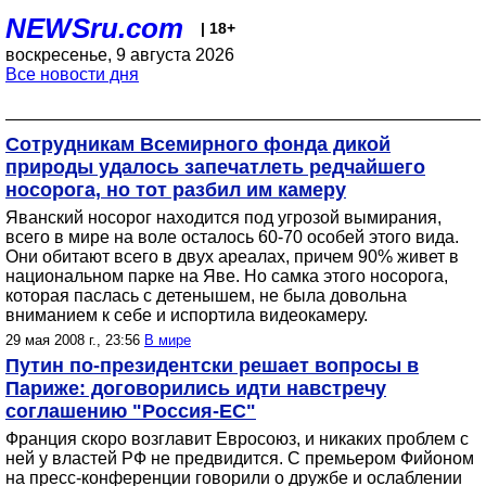
NEWSru.com
| 18+
воскресенье, 9 августа 2026
Все новости дня
Сотрудникам Всемирного фонда дикой
природы удалось запечатлеть редчайшего
носорога, но тот разбил им камеру
Яванский носорог находится под угрозой вымирания,
всего в мире на воле осталось 60-70 особей этого вида.
Они обитают всего в двух ареалах, причем 90% живет в
национальном парке на Яве. Но самка этого носорога,
которая паслась с детенышем, не была довольна
вниманием к себе и испортила видеокамеру.
29 мая 2008 г., 23:56
В мире
Путин по-президентски решает вопросы в
Париже: договорились идти навстречу
соглашению "Россия-ЕС"
Франция скоро возглавит Евросоюз, и никаких проблем с
ней у властей РФ не предвидится. С премьером Фийоном
на пресс-конференции говорили о дружбе и ослаблении