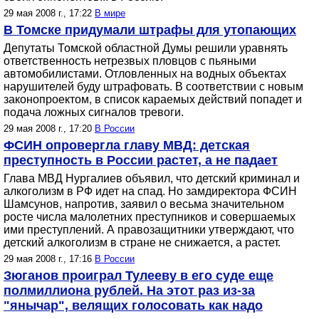
29 мая 2008 г., 17:22
В мире
В Томске придумали штрафы для утопающих
Депутаты Томской областной Думы решили уравнять
ответственность нетрезвых пловцов с пьяными
автомобилистами. Отловленных на водных объектах
нарушителей буду штрафовать. В соответствии с новым
законопроектом, в список караемых действий попадет и
подача ложных сигналов тревоги.
29 мая 2008 г., 17:20
В России
ФСИН опровергла главу МВД: детская
преступность в России растет, а не падает
Глава МВД Нургалиев объявил, что детский криминал и
алкоголизм в РФ идет на спад. Но замдиректора ФСИН
Шамсунов, напротив, заявил о весьма значительном
росте числа малолетних преступников и совершаемых
ими преступлений. А правозащитники утверждают, что
детский алкоголизм в стране не снижается, а растет.
29 мая 2008 г., 17:16
В России
Зюганов проиграл Тулееву в его суде еще
полмиллиона рублей. На этот раз из-за
"янычар", велящих голосовать как надо