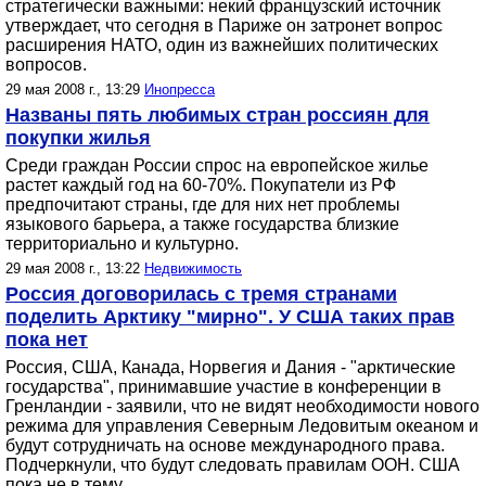
стратегически важными: некий французский источник
утверждает, что сегодня в Париже он затронет вопрос
расширения НАТО, один из важнейших политических
вопросов.
29 мая 2008 г., 13:29
Инопресса
Названы пять любимых стран россиян для
покупки жилья
Среди граждан России спрос на европейское жилье
растет каждый год на 60-70%. Покупатели из РФ
предпочитают страны, где для них нет проблемы
языкового барьера, а также государства близкие
территориально и культурно.
29 мая 2008 г., 13:22
Недвижимость
Россия договорилась с тремя странами
поделить Арктику "мирно". У США таких прав
пока нет
Россия, США, Канада, Норвегия и Дания - "арктические
государства", принимавшие участие в конференции в
Гренландии - заявили, что не видят необходимости нового
режима для управления Северным Ледовитым океаном и
будут сотрудничать на основе международного права.
Подчеркнули, что будут следовать правилам ООН. США
пока не в тему.