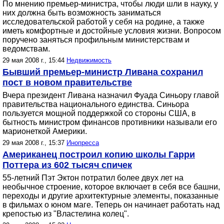
По мнению премьер-министра, чтобы люди шли в науку, у
них должна быть возможность заниматься
исследовательской работой у себя на родине, а также
иметь комфортные и достойные условия жизни. Вопросом
поручено заняться профильным министерствам и
ведомствам.
29 мая 2008 г., 15:44
Недвижимость
Бывший премьер-министр Ливана сохранил
пост в новом правительстве
Вчера президент Ливана назначил Фуада Синьору главой
правительства национального единства. Синьора
пользуется мощной поддержкой со стороны США, в
бытность министром финансов противники называли его
марионеткой Америки.
29 мая 2008 г., 15:37
Инопресса
Американец построил копию школы Гарри
Поттера из 602 тысяч спичек
55-летний Пэт Эктон потратил более двух лет на
необычное строение, которое включает в себя все башни,
переходы и другие архитектурные элементы, показанные
в фильмах о юном маге. Теперь он начинает работать над
крепостью из "Властелина колец".