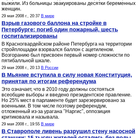
выжили. Из больницы эвакуированы десятки беременных
женщин.
29 мая 2008 г., 20:37
В мире
Взрыв газового баллона на стройке в
Петербурге: погиб один пожарный, шесть
госпитализированы
В Красногвардейском районе Петербурга на территории
стройплощадки взорвался баллон с ацетиленом.
Возгоранию был присвоен первый номер сложности по
пятибалльной шкале.
29 мая 2008 г., 20:13
В России
В Мьянме вступила в силу новая Конституция,
принятая по итогам референдума
Это означает, что в 2010 году должны состояться
всеобщие выборы и введено президентское правление.
Но 25% мест в парламенте будет зарезервировано за
военными. В том числе поэтому референдум,
отложенный из-за урагана "Наргис", оппозиция
критиковала и называла.
29 мая 2008 г., 19:55
В мире
В Ставрополе ливень разрушил стену насосной
станции: 15 тысяч жителей остались без воды