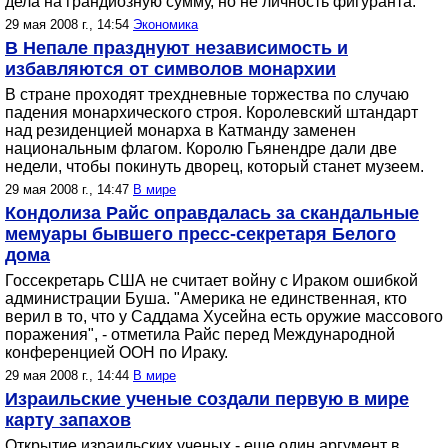
дела на грандиозную сумму, но не личность фигуранта.
29 мая 2008 г., 14:54
Экономика
В Непале празднуют независимость и
избавляются от символов монархии
В стране проходят трехдневные торжества по случаю
падения монархического строя. Королевский штандарт
над резиденцией монарха в Катманду заменен
национальным флагом. Королю Гьянендре дали две
недели, чтобы покинуть дворец, который станет музеем.
29 мая 2008 г., 14:47
В мире
Кондолиза Райс оправдалась за скандальные
мемуары бывшего пресс-секретаря Белого
дома
Госсекретарь США не считает войну с Ираком ошибкой
администрации Буша. "Америка не единственная, кто
верил в то, что у Саддама Хусейна есть оружие массового
поражения", - отметила Райс перед Международной
конференцией ООН по Ираку.
29 мая 2008 г., 14:44
В мире
Израильские ученые создали первую в мире
карту запахов
Открытие израильских ученых - еще один аргумент в