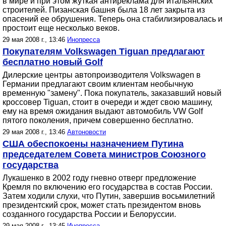
в мире и при этом жуткая антиреклама для итальянских
строителей. Пизанская башня была 18 лет закрыта из
опасений ее обрушения. Теперь она стабилизировалась и
простоит еще несколько веков.
29 мая 2008 г., 13:46
Инопресса
Покупателям Volkswagen Tiguan предлагают
бесплатно новый Golf
Дилерские центры автопроизводителя Volkswagen в
Германии предлагают своим клиентам необычную
временную "замену". Пока покупатель, заказавший новый
кроссовер Tiguan, стоит в очереди и ждет свою машину,
ему на время ожидания выдают автомобиль VW Golf
пятого поколения, причем совершенно бесплатно.
29 мая 2008 г., 13:46
Автоновости
США обеспокоены назначением Путина
председателем Совета министров Союзного
государства
Лукашенко в 2002 году гневно отверг предложение
Кремля по включению его государства в состав России.
Затем ходили слухи, что Путин, завершив восьмилетний
президентский срок, может стать президентом вновь
созданного государства России и Белоруссии.
29 мая 2008 г., 13:45
Инопресса