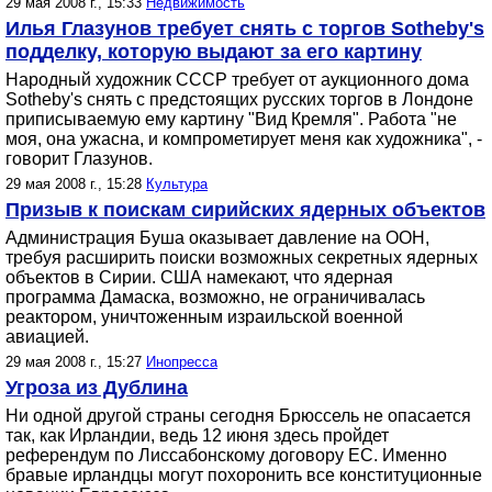
29 мая 2008 г., 15:33
Недвижимость
Илья Глазунов требует снять с торгов Sotheby's
подделку, которую выдают за его картину
Народный художник СССР требует от аукционного дома
Sotheby's снять с предстоящих русских торгов в Лондоне
приписываемую ему картину "Вид Кремля". Работа "не
моя, она ужасна, и компрометирует меня как художника", -
говорит Глазунов.
29 мая 2008 г., 15:28
Культура
Призыв к поискам сирийских ядерных объектов
Администрация Буша оказывает давление на ООН,
требуя расширить поиски возможных секретных ядерных
объектов в Сирии. США намекают, что ядерная
программа Дамаска, возможно, не ограничивалась
реактором, уничтоженным израильской военной
авиацией.
29 мая 2008 г., 15:27
Инопресса
Угроза из Дублина
Ни одной другой страны сегодня Брюссель не опасается
так, как Ирландии, ведь 12 июня здесь пройдет
референдум по Лиссабонскому договору ЕС. Именно
бравые ирландцы могут похоронить все конституционные