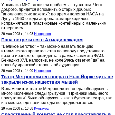
У экипажа МКС возникли проблемы с туалетом. Чего
доброго, придется вспомнить о старых добрых
"аполлоновских пакетах": во время полетов НАСА на
Луну в 1960-е годы астронавтам приходилось
испражняться в пластиковые контейнеры с маленьким
отверстием.
29 мая 2008 г., 14:08
Инопресса
Папа встретится с Ахмадинежадом
"Великое бегство" – так можно назвать позицию
итальянского правительства по поводу предстоящего
визита иранского президента в рамках саммита ФАО.
Бенедикт XVI, напротив, не колеблясь ответил "да" на
просьбу иранской стороны об аудиенции.
29 мая 2008 г., 14:00
Инопресса
Театр Метрополитен-опера в Нью-Йорке чуть не
закрыли из-за нашествия мышей
В знаменитом театре Метрополитен-опера обнаружены
многочисленные следы грызунов. "Признаки мышиного
присутствия" были обнаружены как в буфетах театра, так
и в местах, где наличие еды не предполагается.
29 мая 2008 г., 13:58
Культура
Следственный комитет не стал представлять в