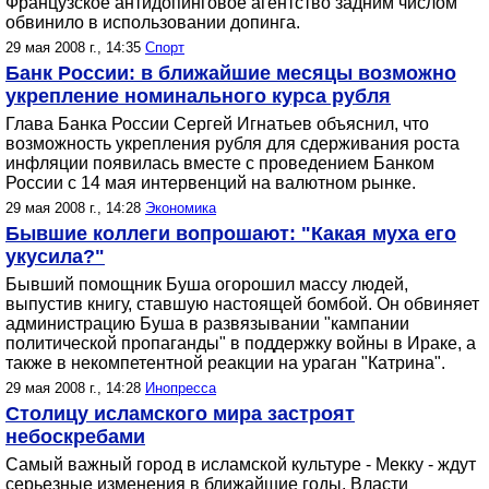
Французское антидопинговое агентство задним числом
обвинило в использовании допинга.
29 мая 2008 г., 14:35
Спорт
Банк России: в ближайшие месяцы возможно
укрепление номинального курса рубля
Глава Банка России Сергей Игнатьев объяснил, что
возможность укрепления рубля для сдерживания роста
инфляции появилась вместе с проведением Банком
России с 14 мая интервенций на валютном рынке.
29 мая 2008 г., 14:28
Экономика
Бывшие коллеги вопрошают: "Какая муха его
укусила?"
Бывший помощник Буша огорошил массу людей,
выпустив книгу, ставшую настоящей бомбой. Он обвиняет
администрацию Буша в развязывании "кампании
политической пропаганды" в поддержку войны в Ираке, а
также в некомпетентной реакции на ураган "Катрина".
29 мая 2008 г., 14:28
Инопресса
Столицу исламского мира застроят
небоскребами
Самый важный город в исламской культуре - Мекку - ждут
серьезные изменения в ближайшие годы. Власти