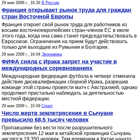
29 мая 2008 г., 16:26
В России
Франция открывает рынок труда для граждан
стран Восточной Европы
Франция откроет свой рынок труда для работников из
восьми восточноевропейских стран-членов ЕС в июле
этого года, когда она сама станет председательствовать в
Евросоюзе. Ограничения на прием будут действовать
только для выходцев из Румынии и Болгарии.
29 мая 2008 г., 16:04
Экономика
ФИФА сняла с Ирака запрет на участие в
международных соревнованиях
Международная федерация футбола в четверг отменила
действие дисквалификации сборной Ирака, разрешив
команде этой страны провести матч с Австралией, однако
продолжит пристально наблюдать за деятельностью
местной федерации.
29 мая 2008 г., 15:59
Спорт
Число жертв землетрясения в Cычуане
превысило 68,5 тысяч человек
Пропавшими без вести после разрушительного
землетрясения 12 мая в китайской провинции Сычуань
числятся 19 350 человек. Тем временем в Китае начато