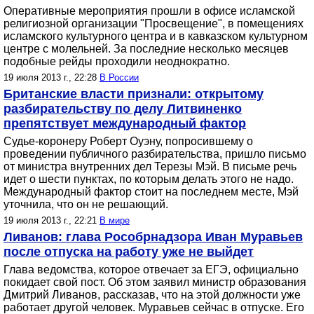
Оперативные мероприятия прошли в офисе исламской
религиозной организации "Просвещение", в помещениях
исламского культурного центра и в кавказском культурном
центре с молельней. За последние несколько месяцев
подобные рейды проходили неоднократно.
19 июля 2013 г., 22:28
В России
Британские власти признали: открытому
разбирательству по делу Литвиненко
препятствует международный фактор
Судье-коронеру Роберт Оуэну, попросившему о
проведении публичного разбирательства, пришло письмо
от министра внутренних дел Терезы Мэй. В письме речь
идет о шести пунктах, по которым делать этого не надо.
Международный фактор стоит на последнем месте, Мэй
уточнила, что он не решающий.
19 июля 2013 г., 22:21
В мире
Ливанов: глава Рособрнадзора Иван Муравьев
после отпуска на работу уже не выйдет
Глава ведомства, которое отвечает за ЕГЭ, официально
покидает свой пост. Об этом заявил министр образования
Дмитрий Ливанов, рассказав, что на этой должности уже
работает другой человек. Муравьев сейчас в отпуске. Его