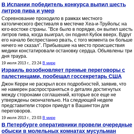
В Испании победитель конкурса выпил шесть
литров пива и умер
Соревнование проходило в рамках местного
католического фестиваля в местечке Хеа-и-Труйольс на
юго-востоке страны. "Все было в порядке, он выпил шесть
литров пива, когда выиграл, он поднял Кубок вверх. Вдруг
его начало беспрестанно рвать, с того момента он больше
ничего не сказал". Прибывшие на место происшествия
медики констатировали остановку сердца. Объявлены три
дня траура.
19 июля 2013 г., 23:24
В мире
Израиль возобновляет прямые переговоры с
палестинцами, пообещал госсекретарь США
Джон Керри не раскрыл всех подробностей, заявив, что
не намерен распространяться о деталях достигнутых
между сторонами соглашений, которые все еще не
утверждены окончательно. На следующей неделе
представители сторон приедут в Вашингтон для
переговоров.
19 июля 2013 г., 23:03
В мире
В Петербурге оперативники провели очередные
обыски в молельных комнатах мусульман