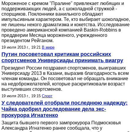
Мороженое с кремом "Пралине" привлекает любящих и
поддерживающих людей, а с шоколадной стружкой -
спорщиков. Поклонники ванильного обладают
импульсивным характером. Те, кто выбирает шоколадное,
не лишены некого драматизма и кокетства. Исследование
проведено американской компанией Baskin-Robbins в
преддверии Месяца мороженого, учрежденного
президентом Рейганом.
19 июля 2013 г., 19:21
В мире
Путин посоветовал критикам российских
спортсменов Универсиады принимать виагру
Президент России поздравил спортсменов, выигравших
Универсиаду 2013 в Казани, выразив благодарность всем
членам команды. Он посоветовал не обращать внимание
на недоброжелателей, которые раскритиковали возраст
выступивших спортсменов.
19 июля 2013 г., 19:15
Спорт
У следователей отобрали последнюю надежду:
Чайка одобрил доследование дела экс-
прокурора Игнатенко
Защита бывшего первого зампрокурора Подмосковья
Александра Игнатенко ранее сообщала, что у