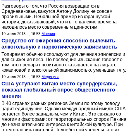
Разговоры о том, что Россия возвращается в
Средневековье, кажутся Антону Долину не совсем
правильными. Небольшой пример из французкой
истории, доказывающий, что и в те далекие времена
находилось место современным ценностям.
19 июля 2013 г., 16:53
Мнения
Средство от ожирения способно вылечить
алкогольную и наркотическую зависимость
Топирамат обычно используют для лечения эпилепсии и
для снижения веса. Но последние изыскания говорят о
том, что препарат позитивно сказывается на лицах с
кокаиновой и алкогольной зависимостью, уменьшая тягу.
19 июля 2013 г., 16:53
Медицина
США уступают Китаю место супердержавы,
показал глобальный опрос общественного
мнения
В 40 странах разных регионов Земли по этому поводу
царит единодушие. Однако международный имидж США
остается более завидным, чем у Китая. Это связано со
многими факторами: от территориальных споров Пекина
до незначительного интереса к китайской культуре. При
этом половина жителей Поднебесной уверены, что их