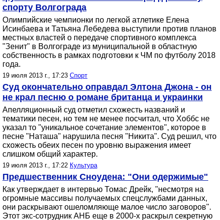
спорту Волгограда
Олимпийские чемпионки по легкой атлетике Елена
Исинбаева и Татьяна Лебедева выступили против планов
местных властей о передаче спортивного комплекса
"Зенит" в Волгограде из муниципальной в областную
собственность в рамках подготовки к ЧМ по футболу 2018
года.
19 июля 2013 г., 17:23
Спорт
Суд окончательно оправдал Элтона Джона - он
не крал песню о романе британца и украинки
Апелляционный суд отметил схожесть названий и
тематики песен, но тем не менее посчитал, что Хоббс не
указал то "уникальное сочетание элементов", которое в
песне "Наташа" нарушила песня "Никита". Суд решил, что
схожесть обеих песен по уровню выражения имеет
слишком общий характер.
19 июля 2013 г., 17:22
Культура
Предшественник Сноудена: "Они одержимые"
Как утверждает в интервью Томас Дрейк, "несмотря на
огромные массивы получаемых спецслужбами данных,
они раскрывают ошеломляюще малое число заговоров".
Этот экс-сотрудник АНБ еще в 2000-х раскрыл секретную