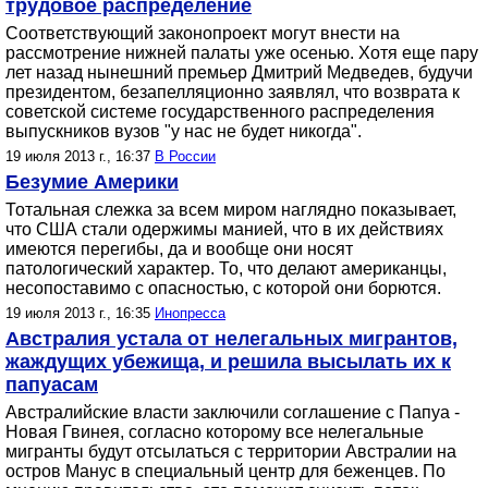
трудовое распределение
Соответствующий законопроект могут внести на
рассмотрение нижней палаты уже осенью. Хотя еще пару
лет назад нынешний премьер Дмитрий Медведев, будучи
президентом, безапелляционно заявлял, что возврата к
советской системе государственного распределения
выпускников вузов "у нас не будет никогда".
19 июля 2013 г., 16:37
В России
Безумие Америки
Тотальная слежка за всем миром наглядно показывает,
что США стали одержимы манией, что в их действиях
имеются перегибы, да и вообще они носят
патологический характер. То, что делают американцы,
несопоставимо с опасностью, с которой они борются.
19 июля 2013 г., 16:35
Инопресса
Австралия устала от нелегальных мигрантов,
жаждущих убежища, и решила высылать их к
папуасам
Австралийские власти заключили соглашение с Папуа -
Новая Гвинея, согласно которому все нелегальные
мигранты будут отсылаться с территории Австралии на
остров Манус в специальный центр для беженцев. По