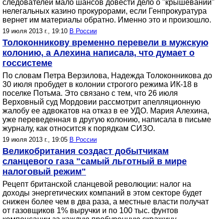
следователей мало шансов довести дело о "крышевании"
нелегальных казино прокурорами, если Генпрокуратура
вернет им материалы обратно. Именно это и произошло.
19 июля 2013 г., 19:10
В России
Толоконникову временно перевели в мужскую
колонию, а Алехина написала, что думает о
госсистеме
По словам Петра Верзилова, Надежда Толоконникова до
30 июля пробудет в колонии строгого режима ИК-18 в
поселке Потьма. Это связано с тем, что 26 июля
Верховный суд Мордовии рассмотрит апелляционную
жалобу ее адвокатов на отказ в ее УДО. Мария Алехина,
уже переведенная в другую колонию, написала в письме
журналу, как относится к порядкам СИЗО.
19 июля 2013 г., 19:05
В России
Великобритания создаст добытчикам
сланцевого газа "самый льготный в мире
налоговый режим"
Рецепт британской сланцевой революции: налог на
доходы энергетических компаний в этом секторе будет
снижен более чем в два раза, а местные власти получат
от газовщиков 1% выручки и по 100 тыс. фунтов