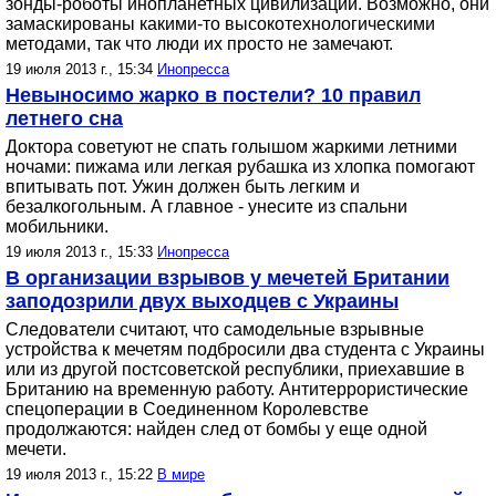
зонды-роботы инопланетных цивилизаций. Возможно, они
замаскированы какими-то высокотехнологическими
методами, так что люди их просто не замечают.
19 июля 2013 г., 15:34
Инопресса
Невыносимо жарко в постели? 10 правил
летнего сна
Доктора советуют не спать голышом жаркими летними
ночами: пижама или легкая рубашка из хлопка помогают
впитывать пот. Ужин должен быть легким и
безалкогольным. А главное - унесите из спальни
мобильники.
19 июля 2013 г., 15:33
Инопресса
В организации взрывов у мечетей Британии
заподозрили двух выходцев с Украины
Следователи считают, что самодельные взрывные
устройства к мечетям подбросили два студента с Украины
или из другой постсоветской республики, приехавшие в
Британию на временную работу. Антитеррористические
спецоперации в Соединенном Королевстве
продолжаются: найден след от бомбы у еще одной
мечети.
19 июля 2013 г., 15:22
В мире