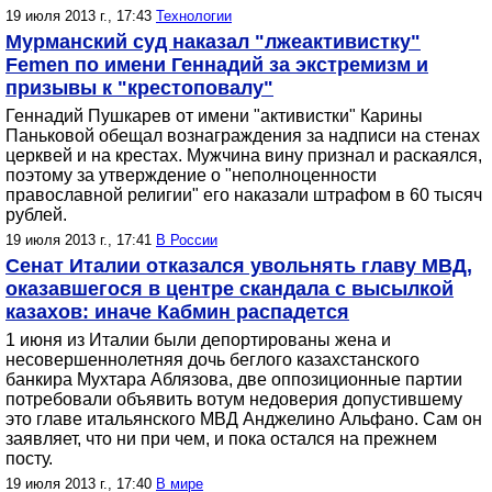
19 июля 2013 г., 17:43
Технологии
Мурманский суд наказал "лжеактивистку"
Femen по имени Геннадий за экстремизм и
призывы к "крестоповалу"
Геннадий Пушкарев от имени "активистки" Карины
Паньковой обещал вознаграждения за надписи на стенах
церквей и на крестах. Мужчина вину признал и раскаялся,
поэтому за утверждение о "неполноценности
православной религии" его наказали штрафом в 60 тысяч
рублей.
19 июля 2013 г., 17:41
В России
Сенат Италии отказался увольнять главу МВД,
оказавшегося в центре скандала с высылкой
казахов: иначе Кабмин распадется
1 июня из Италии были депортированы жена и
несовершеннолетняя дочь беглого казахстанского
банкира Мухтара Аблязова, две оппозиционные партии
потребовали объявить вотум недоверия допустившему
это главе итальянского МВД Анджелино Альфано. Сам он
заявляет, что ни при чем, и пока остался на прежнем
посту.
19 июля 2013 г., 17:40
В мире