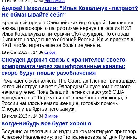
19 июля 2013 г., 14:38
Экономика
Андрей Николишин: "Илья Ковальчук - патриот?
Не обманывайте себя"
Бронзовый призер Олимпийских игр Андрей Николишин
назвал разговоры о патриотизме вернувшегося из НХЛ
Ильи Ковальчука в питерский СКА ерундой. По словам
бывшего нападающего сборной России, Илья приехал в
КХЛ, чтобы играть еще за большие деньги.
19 июля 2013 г., 14:36
Спорт
Сноуден держит связь с хранителем своего
компромата через зашифрованные каналы:
скоро будут новые разоблачения
Речь идет о журналисте The Guardian Гленне Гринвальде,
который сотрудничает с Эдвардом Сноуденом с самого
начала утечек. Пока бывший техник спецслужб США
дожидается в "Шереметьево" временного убежища, в
России нашлось немало женщин, готовых помочь
Сноудену, выйдя за него замуж.
19 июля 2013 г., 14:34
В мире
Когда-нибудь все будет хорошо
Ведущие англоязычные издания комментируют приговор
Алексею Навальному: это "точка невозврата" для Путина.