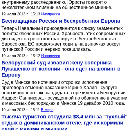
внутреннему расследованию. Юристы говорят о
нежелательном влиянии на общественное мнение.
19 июля 2013 г., 15:13
Инопресса
Беспощадная Россия и бесхребетная Европа
Теперь Навальный присоединится к списку знаменитых
политзаключенных России. Храбрость этих современных
диссидентов резко контрастирует с бесхребетностью
Евросоюза. ЕС продолжает ходить на цыпочках вокруг
путинской России и нервно покашливать.
19 июля 2013 г., 15:12
Инопресса
Белорусский суд избавил жену соперника
Лукашенко от колонии - она едет на шопинг в
Европу
Суд в Минске по истечении отсрочки исполнения
приговора отменил наказание Ирине Халип - супруге
оппозиционного экс-кандидата в президенты Белоруссии
Андрея Санникова, - осужденной по обвинению в участии
в массовых беспорядках в Минске 19 декабря 2010 года.
19 июля 2013 г., 15:11
В мире
Тысяча туристов отсудила $8,4 млн за "тухлый"
отдых в доминиканском отеле, где их кормили
едой с мухами и мышами