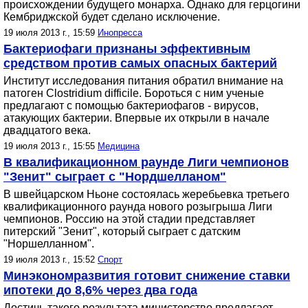
происхождении будущего монарха. Однако для герцогини
Кембриджской будет сделано исключение.
19 июля 2013 г., 15:59
Инопресса
Бактериофаги признаны эффективным
средством против самых опасных бактерий
Институт исследования питания обратил внимание на
патоген Clostridium difficile. Бороться с ним ученые
предлагают с помощью бактериофагов - вирусов,
атакующих бактерии. Впервые их открыли в начале
двадцатого века.
19 июля 2013 г., 15:55
Медицина
В квалификационном раунде Лиги чемпионов
"Зенит" сыграет с "Нордшелланом"
В швейцарском Ньоне состоялась жеребьевка третьего
квалификационного раунда нового розыгрыша Лиги
чемпионов. Россию на этой стадии представляет
питерский "Зенит", который сыграет с датским
"Норшелланном".
19 июля 2013 г., 15:52
Спорт
Минэкономразвития готовит снижение ставки
ипотеки до 8,6% через два года
Достичь такого результата министерство предлагает,