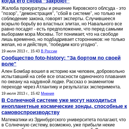
когда его снова "закроют"
Жалоба прокуратуры и решение Кировского облсуда - это
"позор", "демонстрация", "сбой в системе", но только не
соблюдение закона, говорят эксперты. Случившееся
вскрыло борьбу во властных элитах, но Навального все
равно посадят - есть предположение, что перед самыми
выборами мэра Москвы. Тот понимает, что на свободе
лишь временно, но подбадривает сторонников: не только
желая, но и действуя, "победим кого угодно".
19 июля 2013 г., 15:43
В России
Сообщество foto-history: "За бортом по своей
воле"
Ален Бомбар вошел в историю как человек, добровольно
испытавший на себе все опасности одиночного плавания
по океану на надувной лодке. Рассказ о знаменитом
переходе через Атлантику и результатах эксперимента.
19 июля 2013 г., 15:42
Мнения
В Солнечной системе уже могут находиться
инопланетные космические зонды, способные к
самовоспроизводству
Математики из Эдинбургского университета полагают, что
в Солнечную систему, возможно, уже прибыли некие