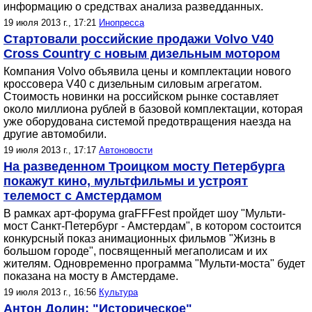
информацию о средствах анализа разведданных.
19 июля 2013 г., 17:21
Инопресса
Стартовали российские продажи Volvo V40
Cross Country с новым дизельным мотором
Компания Volvo объявила цены и комплектации нового
кроссовера V40 с дизельным силовым агрегатом.
Стоимость новинки на российском рынке составляет
около миллиона рублей в базовой комплектации, которая
уже оборудована системой предотвращения наезда на
другие автомобили.
19 июля 2013 г., 17:17
Автоновости
На разведенном Троицком мосту Петербурга
покажут кино, мультфильмы и устроят
телемост с Амстердамом
В рамках арт-форума graFFFest пройдет шоу "Мульти-
мост Санкт-Петербург - Амстердам", в котором состоится
конкурсный показ анимационных фильмов "Жизнь в
большом городе", посвященный мегаполисам и их
жителям. Одновременно программа "Мульти-моста" будет
показана на мосту в Амстердаме.
19 июля 2013 г., 16:56
Культура
Антон Долин: "Историческое"