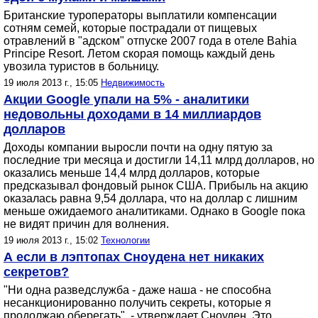
Британские туроператоры выплатили компенсации
сотням семей, которые пострадали от пищевых
отравлений в "адском" отпуске 2007 года в отеле Bahia
Principe Resort. Летом скорая помощь каждый день
увозила туристов в больницу.
19 июля 2013 г., 15:05
Недвижимость
Акции Google упали на 5% - аналитики
недовольны доходами в 14 миллиардов
долларов
Доходы компании выросли почти на одну пятую за
последние три месяца и достигли 14,11 млрд долларов, но
оказались меньше 14,4 млрд долларов, которые
предсказывал фондовый рынок США. Прибыль на акцию
оказалась равна 9,54 доллара, что на доллар с лишним
меньше ожидаемого аналитиками. Однако в Google пока
не видят причин для волнения.
19 июля 2013 г., 15:02
Технологии
А если в лэптопах Сноудена нет никаких
секретов?
"Ни одна разведслужба - даже наша - не способна
несанкционированно получить секреты, которые я
продолжаю оберегать", - утверждает Сноуден. Это