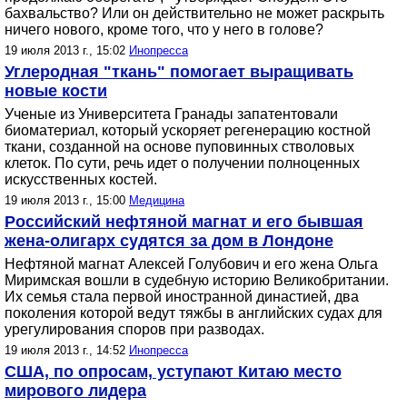
бахвальство? Или он действительно не может раскрыть
ничего нового, кроме того, что у него в голове?
19 июля 2013 г., 15:02
Инопресса
Углеродная "ткань" помогает выращивать
новые кости
Ученые из Университета Гранады запатентовали
биоматериал, который ускоряет регенерацию костной
ткани, созданной на основе пуповинных стволовых
клеток. По сути, речь идет о получении полноценных
искусственных костей.
19 июля 2013 г., 15:00
Медицина
Российский нефтяной магнат и его бывшая
жена-олигарх судятся за дом в Лондоне
Нефтяной магнат Алексей Голубович и его жена Ольга
Миримская вошли в судебную историю Великобритании.
Их семья стала первой иностранной династией, два
поколения которой ведут тяжбы в английских судах для
урегулирования споров при разводах.
19 июля 2013 г., 14:52
Инопресса
США, по опросам, уступают Китаю место
мирового лидера