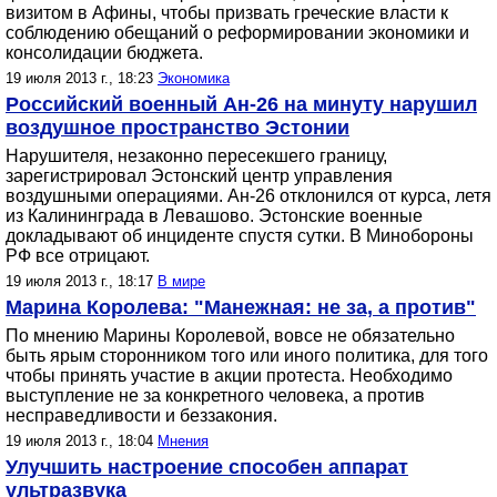
визитом в Афины, чтобы призвать греческие власти к
соблюдению обещаний о реформировании экономики и
консолидации бюджета.
19 июля 2013 г., 18:23
Экономика
Российский военный Ан-26 на минуту нарушил
воздушное пространство Эстонии
Нарушителя, незаконно пересекшего границу,
зарегистрировал Эстонский центр управления
воздушными операциями. Ан-26 отклонился от курса, летя
из Калининграда в Левашово. Эстонские военные
докладывают об инциденте спустя сутки. В Минобороны
РФ все отрицают.
19 июля 2013 г., 18:17
В мире
Марина Королева: "Манежная: не за, а против"
По мнению Марины Королевой, вовсе не обязательно
быть ярым сторонником того или иного политика, для того
чтобы принять участие в акции протеста. Необходимо
выступление не за конкретного человека, а против
несправедливости и беззакония.
19 июля 2013 г., 18:04
Мнения
Улучшить настроение способен аппарат
ультразвука