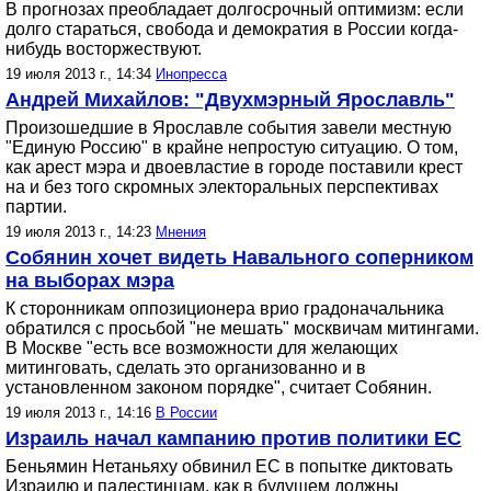
В прогнозах преобладает долгосрочный оптимизм: если
долго стараться, свобода и демократия в России когда-
нибудь восторжествуют.
19 июля 2013 г., 14:34
Инопресса
Андрей Михайлов: "Двухмэрный Ярославль"
Произошедшие в Ярославле события завели местную
"Единую Россию" в крайне непростую ситуацию. О том,
как арест мэра и двоевластие в городе поставили крест
на и без того скромных электоральных перспективах
партии.
19 июля 2013 г., 14:23
Мнения
Собянин хочет видеть Навального соперником
на выборах мэра
К сторонникам оппозиционера врио градоначальника
обратился с просьбой "не мешать" москвичам митингами.
В Москве "есть все возможности для желающих
митинговать, сделать это организованно и в
установленном законом порядке", считает Собянин.
19 июля 2013 г., 14:16
В России
Израиль начал кампанию против политики ЕС
Беньямин Нетаньяху обвинил ЕС в попытке диктовать
Израилю и палестинцам, как в будущем должны