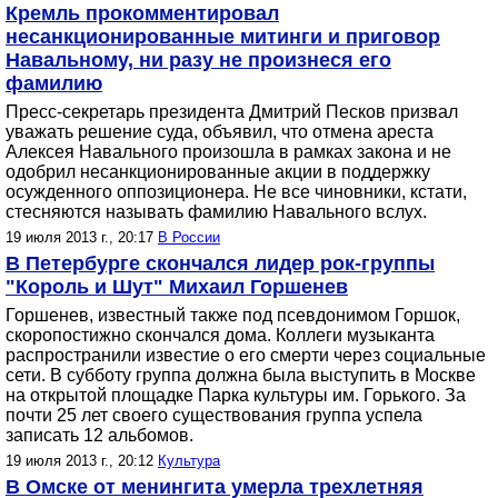
Кремль прокомментировал
несанкционированные митинги и приговор
Навальному, ни разу не произнеся его
фамилию
Пресс-секретарь президента Дмитрий Песков призвал
уважать решение суда, объявил, что отмена ареста
Алексея Навального произошла в рамках закона и не
одобрил несанкционированные акции в поддержку
осужденного оппозиционера. Не все чиновники, кстати,
стесняются называть фамилию Навального вслух.
19 июля 2013 г., 20:17
В России
В Петербурге скончался лидер рок-группы
"Король и Шут" Михаил Горшенев
Горшенев, известный также под псевдонимом Горшок,
скоропостижно скончался дома. Коллеги музыканта
распространили известие о его смерти через социальные
сети. В субботу группа должна была выступить в Москве
на открытой площадке Парка культуры им. Горького. За
почти 25 лет своего существования группа успела
записать 12 альбомов.
19 июля 2013 г., 20:12
Культура
В Омске от менингита умерла трехлетняя