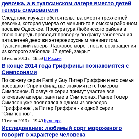
девочка, а в туапсинском лагере вместо детей
теперь следователи
Следствие изучает обстоятельства смерти трехлетней
девочки, которая умерла от менингита в омском районном
поселке Одесское. Прокуратура Любинского района в
свою очередь проводит проверку по факту заболевания
пятилетней девочки энтеровирусным менингитом.
Туапсинский лагерь "Ласковое море", после возвращения
из которого заболели 17 детей, закрыт.
19 июля 2013 г., 19:59
В России
В конце 2014 года Гриффины познакомятся с
Симпсонами
По сюжету серии Family Guy Питер Гриффин и его семья
посещают Спрингфилд, где знакомятся с Гомером
Симпсоном. В озвучке серии примут участие все
ключевые актеры, занятые в Симпсонах. Ранее Гомер
Симпсон уже появлялся в одном из эпизодов
"Гриффинов", а Питер Гриффин - в одной серии
"Симпсонов".
19 июля 2013 г., 19:49
Культура
Исследование: любимый сорт мороженого
говорит о характере человека