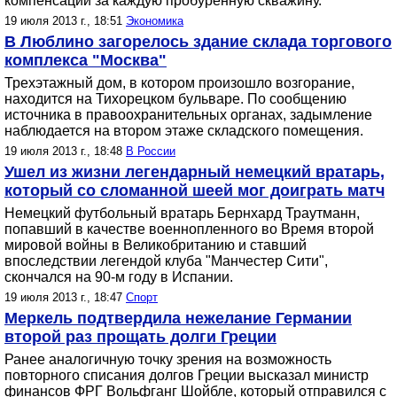
компенсации за каждую пробуренную скважину.
19 июля 2013 г., 18:51
Экономика
В Люблино загорелось здание склада торгового
комплекса "Москва"
Трехэтажный дом, в котором произошло возгорание,
находится на Тихорецком бульваре. По сообщению
источника в правоохранительных органах, задымление
наблюдается на втором этаже складского помещения.
19 июля 2013 г., 18:48
В России
Ушел из жизни легендарный немецкий вратарь,
который со сломанной шеей мог доиграть матч
Немецкий футбольный вратарь Бернхард Траутманн,
попавший в качестве военнопленного во Время второй
мировой войны в Великобританию и ставший
впоследствии легендой клуба "Манчестер Сити",
скончался на 90-м году в Испании.
19 июля 2013 г., 18:47
Спорт
Меркель подтвердила нежелание Германии
второй раз прощать долги Греции
Ранее аналогичную точку зрения на возможность
повторного списания долгов Греции высказал министр
финансов ФРГ Вольфганг Шойбле, который отправился с