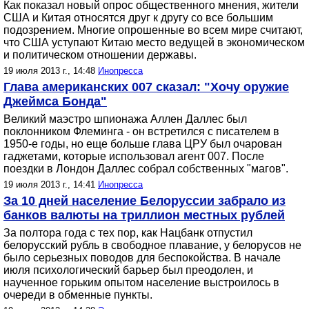
Как показал новый опрос общественного мнения, жители
США и Китая относятся друг к другу со все большим
подозрением. Многие опрошенные во всем мире считают,
что США уступают Китаю место ведущей в экономическом
и политическом отношении державы.
19 июля 2013 г., 14:48
Инопресса
Глава американских 007 сказал: "Хочу оружие
Джеймса Бонда"
Великий маэстро шпионажа Аллен Даллес был
поклонником Флеминга - он встретился с писателем в
1950-е годы, но еще больше глава ЦРУ был очарован
гаджетами, которые использовал агент 007. После
поездки в Лондон Даллес собрал собственных "магов".
19 июля 2013 г., 14:41
Инопресса
За 10 дней население Белоруссии забрало из
банков валюты на триллион местных рублей
За полтора года с тех пор, как Нацбанк отпустил
белорусский рубль в свободное плавание, у белорусов не
было серьезных поводов для беспокойства. В начале
июля психологический барьер был преодолен, и
наученное горьким опытом население выстроилось в
очереди в обменные пункты.