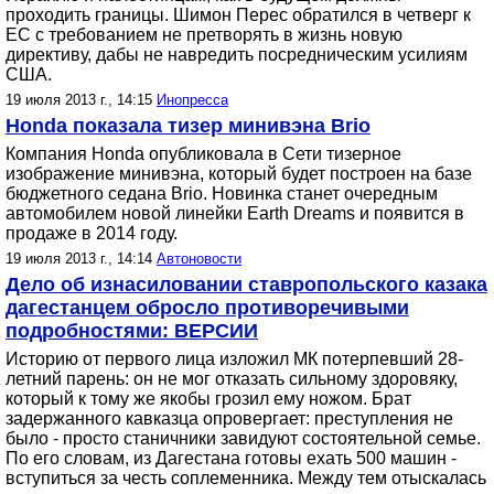
проходить границы. Шимон Перес обратился в четверг к
ЕС с требованием не претворять в жизнь новую
директиву, дабы не навредить посредническим усилиям
США.
19 июля 2013 г., 14:15
Инопресса
Honda показала тизер минивэна Brio
Компания Honda опубликовала в Сети тизерное
изображение минивэна, который будет построен на базе
бюджетного седана Brio. Новинка станет очередным
автомобилем новой линейки Earth Dreams и появится в
продаже в 2014 году.
19 июля 2013 г., 14:14
Автоновости
Дело об изнасиловании ставропольского казака
дагестанцем обросло противоречивыми
подробностями: ВЕРСИИ
Историю от первого лица изложил МК потерпевший 28-
летний парень: он не мог отказать сильному здоровяку,
который к тому же якобы грозил ему ножом. Брат
задержанного кавказца опровергает: преступления не
было - просто станичники завидуют состоятельной семье.
По его словам, из Дагестана готовы ехать 500 машин -
вступиться за честь соплеменника. Между тем отыскалась