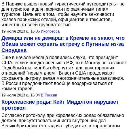
В Париже вышел новый туристический путеводитель - не
для туристов, а для парижан по различным типам
туристов. Цель его в том, чтобы научить вежливости
хозяев парижских отелей, официантов и таксистов,
известных своей грубоватостью.
19 июля 2013 г., 16:06
Инопресса
Демарш или не демарш: в Кремле не знают, что
Обама может сорвать встречу с Путиным из-за
Сноудена
Еще в начале месяца появились слухи, что президент
США, если и поедет осенью в РФ, то в Москву не заглянет.
Подобный шаг мог бы обернуться для двусторонних
отношений "новым дном". Власти США продолжают
сохранять интригу, делая многозначительные заявления.
В России предпочитают вообще воздерживаться от
комментариев.
19 июля 2013 г., 16:04
В России
Королевские роды: Кейт Миддлтон нарушает
протокол
Согласно протоколу, при королевских родах обязательно
должен присутствовать министр внутренних дел
Великобритании: его задача - убедиться в королевском