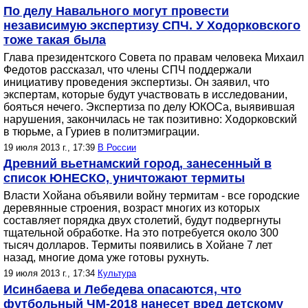
По делу Навального могут провести
независимую экспертизу СПЧ. У Ходорковского
тоже такая была
Глава президентского Совета по правам человека Михаил
Федотов рассказал, что члены СПЧ поддержали
инициативу проведения экспертизы. Он заявил, что
экспертам, которые будут участвовать в исследовании,
бояться нечего. Экспертиза по делу ЮКОСа, выявившая
нарушения, закончилась не так позитивно: Ходорковский
в тюрьме, а Гуриев в политэмиграции.
19 июля 2013 г., 17:39
В России
Древний вьетнамский город, занесенный в
список ЮНЕСКО, уничтожают термиты
Власти Хойана объявили войну термитам - все городские
деревянные строения, возраст многих из которых
составляет порядка двух столетий, будут подвергнуты
тщательной обработке. На это потребуется около 300
тысяч долларов. Термиты появились в Хойане 7 лет
назад, многие дома уже готовы рухнуть.
19 июля 2013 г., 17:34
Культура
Исинбаева и Лебедева опасаются, что
футбольный ЧМ-2018 нанесет вред детскому