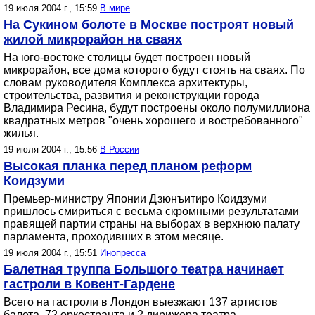
19 июля 2004 г., 15:59
В мире
На Сукином болоте в Москве построят новый
жилой микрорайон на сваях
На юго-востоке столицы будет построен новый
микрорайон, все дома которого будут стоять на сваях. По
словам руководителя Комплекса архитектуры,
строительства, развития и реконструкции города
Владимира Ресина, будут построены около полумиллиона
квадратных метров "очень хорошего и востребованного"
жилья.
19 июля 2004 г., 15:56
В России
Высокая планка перед планом реформ
Коидзуми
Премьер-министру Японии Дзюнъитиро Коидзуми
пришлось смириться с весьма скромными результатами
правящей партии страны на выборах в верхнюю палату
парламента, проходивших в этом месяце.
19 июля 2004 г., 15:51
Инопресса
Балетная труппа Большого театра начинает
гастроли в Ковент-Гардене
Всего на гастроли в Лондон выезжают 137 артистов
балета, 72 оркестранта и 2 дирижера театра.