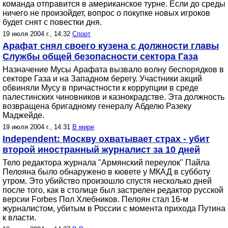
команда отправится в американское турне. Если до среды
ничего не произойдет, вопрос о покупке новых игроков
будет снят с повестки дня.
19 июля 2004 г., 14:32
Спорт
Арафат снял своего кузена с должности главы
Службы общей безопасности сектора Газа
Назначение Мусы Арафата вызвало волну беспорядков в
секторе Газа и на Западном берегу. Участники акций
обвиняли Мусу в причастности к коррупции в среде
палестинских чиновников и казнокрадстве. Эта должность
возвращена бригадному генералу Абделю Разеку
Маджейде.
19 июля 2004 г., 14:31
В мире
Independent: Москву охватывает страх - убит
второй иностранный журналист за 10 дней
Тело редактора журнала "Армянский переулок" Пайла
Пелояна было обнаружено в кювете у МКАД в субботу
утром. Это убийство произошло спустя несколько дней
после того, как в столице был застрелен редактор русской
версии Forbes Пол Хлебников. Пелоян стал 16-м
журналистом, убитым в России с момента прихода Путина
к власти.