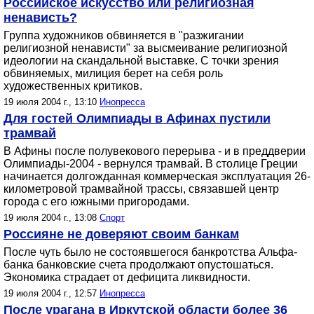
Российское искусство или религиозная
ненависть?
Группа художников обвиняется в "разжигании
религиозной ненависти" за высмеивание религиозной
идеологии на скандальной выставке. С точки зрения
обвиняемых, милиция берет на себя роль
художественных критиков.
19 июля 2004 г., 13:10
Инопресса
Для гостей Олимпиады в Афинах пустили
трамвай
В Афины после полувекового перерыва - и в преддверии
Олимпиады-2004 - вернулся трамвай. В столице Греции
начинается долгожданная коммерческая эксплуатация 26-
километровой трамвайной трассы, связавшей центр
города с его южными пригородами.
19 июля 2004 г., 13:08
Спорт
Россияне не доверяют своим банкам
После чуть было не состоявшегося банкротства Альфа-
банка банковские счета продолжают опустошаться.
Экономика страдает от дефицита ликвидности.
19 июля 2004 г., 12:57
Инопресса
После урагана в Иркутской области более 36