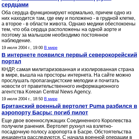
сердцами
Оба сердца функционируют нормально, причем одно из
них находится там, где ему и положено - в грудной клетке,
а второе - в области живота. Однако медики обеспокоены
тем, что оба сердца расположены на одной аорте и
поэтому за малышом необходимо постоянное
наблюдение.
19 июля 2004 г., 19:00
В мире
В интернете появился первый северокорейский
портал
КНДР, самая милитаризованная и изолированная страна
в мире, вышла на просторы интернета. На сайте можно
прослушать пропагандистские мелодии и почитать
новости от правительственного информационного
агентства Korean Central News Agency.
19 июля 2004 г., 18:50
В мире
Британский военный вертолет Puma разбился в
аэропорту Басры: погиб пилот
Еще двое военнослужащих Соединенного Королевства
получили ранения. Вертолет рухнул на взлетно-
посадочную полосу аэропорта в Басре. Обстоятельства
инцидента расследуются. С начала военной операции в