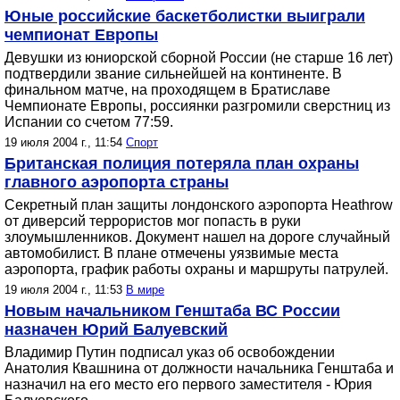
Юные российские баскетболистки выиграли
чемпионат Европы
Девушки из юниорской сборной России (не старше 16 лет)
подтвердили звание сильнейшей на континенте. В
финальном матче, на проходящем в Братиславе
Чемпионате Европы, россиянки разгромили сверстниц из
Испании со счетом 77:59.
19 июля 2004 г., 11:54
Спорт
Британская полиция потеряла план охраны
главного аэропорта страны
Секретный план защиты лондонского аэропорта Heathrow
от диверсий террористов мог попасть в руки
злоумышленников. Документ нашел на дороге случайный
автомобилист. В плане отмечены уязвимые места
аэропорта, график работы охраны и маршруты патрулей.
19 июля 2004 г., 11:53
В мире
Новым начальником Генштаба ВС России
назначен Юрий Балуевский
Владимир Путин подписал указ об освобождении
Анатолия Квашнина от должности начальника Генштаба и
назначил на его место его первого заместителя - Юрия