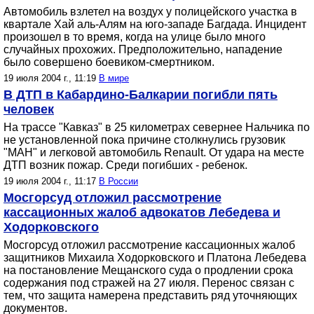
Автомобиль взлетел на воздух у полицейского участка в
квартале Хай аль-Алям на юго-западе Багдада. Инцидент
произошел в то время, когда на улице было много
случайных прохожих. Предположительно, нападение
было совершено боевиком-смертником.
19 июля 2004 г., 11:19
В мире
В ДТП в Кабардино-Балкарии погибли пять
человек
На трассе "Кавказ" в 25 километрах севернее Нальчика по
не установленной пока причине столкнулись грузовик
"МАН" и легковой автомобиль Renault. От удара на месте
ДТП возник пожар. Среди погибших - ребенок.
19 июля 2004 г., 11:17
В России
Мосгорсуд отложил рассмотрение
кассационных жалоб адвокатов Лебедева и
Ходорковского
Мосгорсуд отложил рассмотрение кассационных жалоб
защитников Михаила Ходорковского и Платона Лебедева
на постановление Мещанского суда о продлении срока
содержания под стражей на 27 июля. Перенос связан с
тем, что защита намерена представить ряд уточняющих
документов.