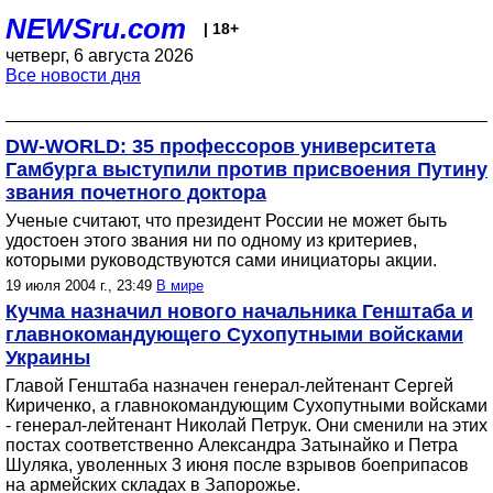
NEWSru.com
| 18+
четверг, 6 августа 2026
Все новости дня
DW-WORLD: 35 профессоров университета
Гамбурга выступили против присвоения Путину
звания почетного доктора
Ученые считают, что президент России не может быть
удостоен этого звания ни по одному из критериев,
которыми руководствуются сами инициаторы акции.
19 июля 2004 г., 23:49
В мире
Кучма назначил нового начальника Генштаба и
главнокомандующего Сухопутными войсками
Украины
Главой Генштаба назначен генерал-лейтенант Сергей
Кириченко, а главнокомандующим Сухопутными войсками
- генерал-лейтенант Николай Петрук. Они сменили на этих
постах соответственно Александра Затынайко и Петра
Шуляка, уволенных 3 июня после взрывов боеприпасов
на армейских складах в Запорожье.