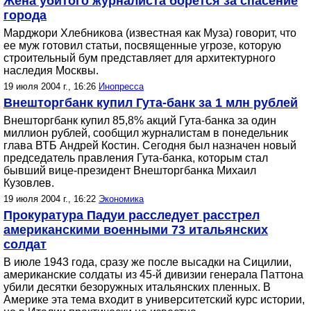
Жена убитого журналиста борется за спасение
города
Марджори Хлебникова (известная как Муза) говорит, что
ее муж готовил статьи, посвященные угрозе, которую
строительный бум представляет для архитектурного
наследия Москвы.
19 июля 2004 г., 16:26
Инопресса
Внешторгбанк купил Гута-банк за 1 млн рублей
Внешторгбанк купил 85,8% акций Гута-банка за один
миллион рублей, сообщил журналистам в понедельник
глава ВТБ Андрей Костин. Сегодня был назначен новый
председатель правления Гута-банка, которым стал
бывший вице-президент Внешторгбанка Михаил
Кузовлев.
19 июля 2004 г., 16:22
Экономика
Прокуратура Падуи расследует расстрел
американскими военными 73 итальянских
солдат
В июле 1943 года, сразу же после высадки на Сицилии,
американские солдаты из 45-й дивизии генерала Паттона
убили десятки безоружных итальянских пленных. В
Америке эта тема входит в университетский курс истории,