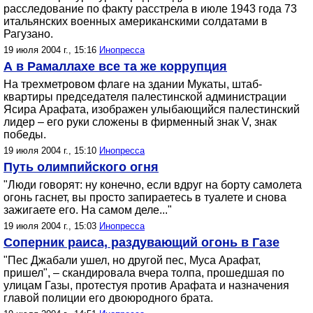
расследование по факту расстрела в июле 1943 года 73
итальянских военных американскими солдатами в
Рагузано.
19 июля 2004 г., 15:16
Инопресса
А в Рамаллахе все та же коррупция
На трехметровом флаге на здании Мукаты, штаб-
квартиры председателя палестинской администрации
Ясира Арафата, изображен улыбающийся палестинский
лидер – его руки сложены в фирменный знак V, знак
победы.
19 июля 2004 г., 15:10
Инопресса
Путь олимпийского огня
"Люди говорят: ну конечно, если вдруг на борту самолета
огонь гаснет, вы просто запираетесь в туалете и снова
зажигаете его. На самом деле..."
19 июля 2004 г., 15:03
Инопресса
Соперник раиса, раздувающий огонь в Газе
"Пес Джабали ушел, но другой пес, Муса Арафат,
пришел", – скандировала вчера толпа, прошедшая по
улицам Газы, протестуя против Арафата и назначения
главой полиции его двоюродного брата.