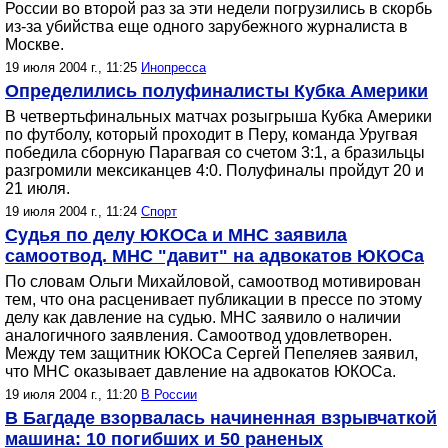
России во второй раз за эти недели погрузились в скорбь
из-за убийства еще одного зарубежного журналиста в
Москве.
19 июля 2004 г., 11:25
Инопресса
Определились полуфиналисты Кубка Америки
В четвертьфинальных матчах розыгрыша Кубка Америки
по футболу, который проходит в Перу, команда Уругвая
победила сборную Парагвая со счетом 3:1, а бразильцы
разгромили мексиканцев 4:0. Полуфиналы пройдут 20 и
21 июля.
19 июля 2004 г., 11:24
Спорт
Судья по делу ЮКОСа и МНС заявила
самоотвод. МНС "давит" на адвокатов ЮКОСа
По словам Ольги Михайловой, самоотвод мотивирован
тем, что она расценивает публикации в прессе по этому
делу как давление на судью. МНС заявило о наличии
аналогичного заявления. Самоотвод удовлетворен.
Между тем защитник ЮКОСа Сергей Пепеляев заявил,
что МНС оказывает давление на адвокатов ЮКОСа.
19 июля 2004 г., 11:20
В России
В Багдаде взорвалась начиненная взрывчаткой
машина: 10 погибших и 50 раненых