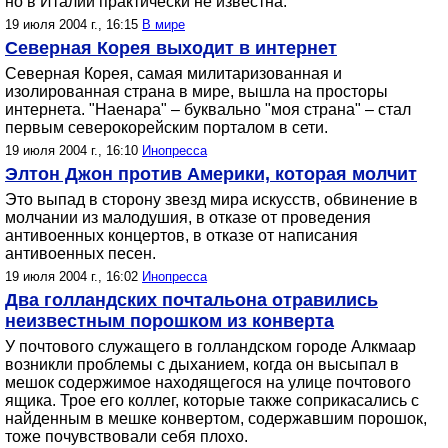
но в Италии практически не известна.
19 июля 2004 г., 16:15
В мире
Северная Корея выходит в интернет
Северная Корея, самая милитаризованная и
изолированная страна в мире, вышла на просторы
интернета. "Наенара" – буквально "моя страна" – стал
первым северокорейским порталом в сети.
19 июля 2004 г., 16:10
Инопресса
Элтон Джон против Америки, которая молчит
Это выпад в сторону звезд мира искусств, обвинение в
молчании из малодушия, в отказе от проведения
антивоенных концертов, в отказе от написания
антивоенных песен.
19 июля 2004 г., 16:02
Инопресса
Два голландских почтальона отравились
неизвестным порошком из конверта
У почтового служащего в голландском городе Алкмаар
возникли проблемы с дыханием, когда он высыпал в
мешок содержимое находящегося на улице почтового
ящика. Трое его коллег, которые также соприкасались с
найденным в мешке конвертом, содержавшим порошок,
тоже почувствовали себя плохо.