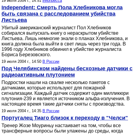
19 июля 2004 г., 14:51
Инопресса
Independent: Смерть Пола Хлебникова могла
быть связана с расследованием убийства
Листьева
Убитый американский журналист Пол Хлебников
собирался выпускать книгу о нераскрытом убийстве
Листьева. Лишь немногие знали о планах Хлебникова, и
книга должна была выйти в свет лишь через три года. В
1996 году Хлебников обвинил в убийстве журналиста
Бориса Березовского.
19 июля 2004 г., 14:50
В России
Под Челябинском найдены бесхозные датчики с
радиоактивным плутонием
Подростки нашли на свалке несколько пакетов с
датчиками, которые используют для пожарной
сигнализации. Каждый датчик содержит один милликюри
плутония-239 и является источником альфа-излучения. В
настоящее время такие датчики сняты с производства.
19 июля 2004 г., 14:35
В России
Португалец Тиаго близок к переходу в "Челси"
Тренер Жозе Моуриньу настаивает на том, чтобы все
трансферные вопросы были улажены до среды, когда