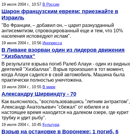
19 июля 2004 г., 10:57
В России
Шарон французским евреям: приезжайте в
Израиль
"Во Франции, – добавил он, – царит разнузданный
антисемитизм, спровоцированный еще и тем, что 10%
населения исповедуют ислам".
19 июля 2004 г., 10:56
Инопресса
В Ливане взорван один из лидеров движения
"Хизбаллах"
В результате взрыва погиб Ралеб Алауи - один из видных
деятелей "Хизбаллах". Взрыв произошел в тот момент,
когда Алауи садился в свой автомобиль. Машина была
практически полностью уничтожена.
19 июля 2004 г., 10:55
В мире
Александру Ширвиндту - 70
Как выяснилось, "воспользовавшись "летним антрактом",
Александр Анатольевич "сбежал" от юбилея и в
настоящее время находится на далеком озере, где курит
трубку и удит рыбу".
19 июля 2004 г., 10:45
Культура
Взрыв на остановке в Воронеже: 1 погиб, 6