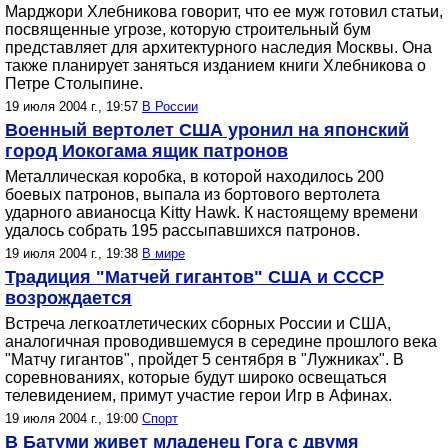
Марджори Хлебникова говорит, что ее муж готовил статьи,
посвященные угрозе, которую строительный бум
представляет для архитектурного наследия Москвы. Она
также планирует заняться изданием книги Хлебникова о
Петре Столыпине.
19 июля 2004 г., 19:57
В России
Военный вертолет США уронил на японский
город Иокогама ящик патронов
Металлическая коробка, в которой находилось 200
боевых патронов, выпала из бортового вертолета
ударного авианосца Kitty Hawk. К настоящему времени
удалось собрать 195 рассыпавшихся патронов.
19 июля 2004 г., 19:38
В мире
Традиция "Матчей гигантов" США и СССР
возрождается
Встреча легкоатлетических сборных России и США,
аналогичная проводившемуся в середине прошлого века
"Матчу гигантов", пройдет 5 сентября в "Лужниках". В
соревнованиях, которые будут широко освещаться
телевидением, примут участие герои Игр в Афинах.
19 июля 2004 г., 19:00
Спорт
В Батуми живет младенец Гога с двумя