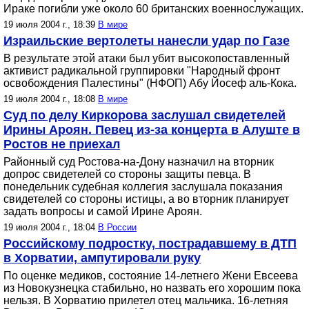
Ираке погибли уже около 60 британских военнослужащих.
19 июля 2004 г., 18:39
В мире
Израильские вертолеты нанесли удар по Газе
В результате этой атаки был убит высокопоставленный
активист радикальной группировки "Народный фронт
освобождения Палестины" (НФОП) Абу Йосеф аль-Кока.
19 июля 2004 г., 18:08
В мире
Суд по делу Киркорова заслушал свидетелей
Ирины Ароян. Певец из-за концерта в Алуште в
Ростов не приехал
Районный суд Ростова-на-Дону назначил на вторник
допрос свидетелей со стороны защиты певца. В
понедельник судебная коллегия заслушала показания
свидетелей со стороны истицы, а во вторник планирует
задать вопросы и самой Ирине Ароян.
19 июля 2004 г., 18:04
В России
Российскому подростку, пострадавшему в ДТП
в Хорватии, ампутировали руку
По оценке медиков, состояние 14-летнего Жени Евсеева
из Новокузнецка стабильно, но назвать его хорошим пока
нельзя. В Хорватию прилетел отец мальчика. 16-летняя