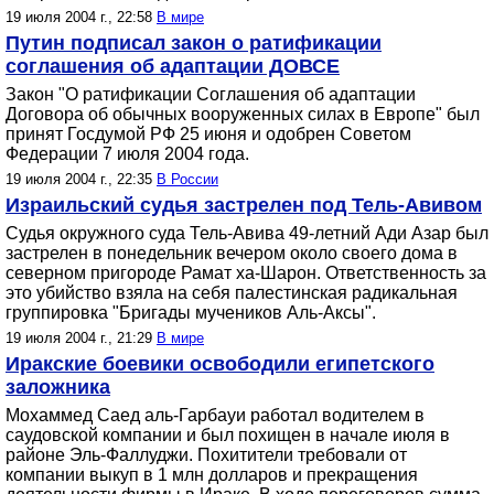
19 июля 2004 г., 22:58
В мире
Путин подписал закон о ратификации
соглашения об адаптации ДОВСЕ
Закон "О ратификации Соглашения об адаптации
Договора об обычных вооруженных силах в Европе" был
принят Госдумой РФ 25 июня и одобрен Советом
Федерации 7 июля 2004 года.
19 июля 2004 г., 22:35
В России
Израильский судья застрелен под Тель-Авивом
Судья окружного суда Тель-Авива 49-летний Ади Азар был
застрелен в понедельник вечером около своего дома в
северном пригороде Рамат ха-Шарон. Ответственность за
это убийство взяла на себя палестинская радикальная
группировка "Бригады мучеников Аль-Аксы".
19 июля 2004 г., 21:29
В мире
Иракские боевики освободили египетского
заложника
Мохаммед Саед аль-Гарбауи работал водителем в
саудовской компании и был похищен в начале июля в
районе Эль-Фаллуджи. Похитители требовали от
компании выкуп в 1 млн долларов и прекращения