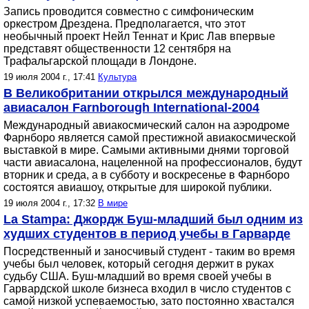
Запись проводится совместно с симфоническим
оркестром Дрездена. Предполагается, что этот
необычный проект Нейл Теннат и Крис Лав впервые
представят общественности 12 сентября на
Трафальгарской площади в Лондоне.
19 июля 2004 г., 17:41
Культура
В Великобритании открылся международный
авиасалон Farnborough International-2004
Международный авиакосмический салон на аэродроме
Фарнборо является самой престижной авиакосмической
выставкой в мире. Самыми активными днями торговой
части авиасалона, нацеленной на профессионалов, будут
вторник и среда, а в субботу и воскресенье в Фарнборо
состоятся авиашоу, открытые для широкой публики.
19 июля 2004 г., 17:32
В мире
La Stampa: Джордж Буш-младший был одним из
худших студентов в период учебы в Гарварде
Посредственный и заносчивый студент - таким во время
учебы был человек, который сегодня держит в руках
судьбу США. Буш-младший во время своей учебы в
Гарвардской школе бизнеса входил в число студентов с
самой низкой успеваемостью, зато постоянно хвастался