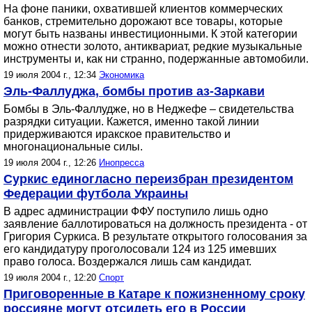
На фоне паники, охватившей клиентов коммерческих
банков, стремительно дорожают все товары, которые
могут быть названы инвестиционными. К этой категории
можно отнести золото, антиквариат, редкие музыкальные
инструменты и, как ни странно, подержанные автомобили.
19 июля 2004 г., 12:34
Экономика
Эль-Фаллуджа, бомбы против аз-Заркави
Бомбы в Эль-Фаллудже, но в Неджефе – свидетельства
разрядки ситуации. Кажется, именно такой линии
придерживаются иракское правительство и
многонациональные силы.
19 июля 2004 г., 12:26
Инопресса
Суркис единогласно переизбран президентом
Федерации футбола Украины
В адрес администрации ФФУ поступило лишь одно
заявление баллотироваться на должность президента - от
Григория Суркиса. В результате открытого голосования за
его кандидатуру проголосовали 124 из 125 имевших
право голоса. Воздержался лишь сам кандидат.
19 июля 2004 г., 12:20
Спорт
Приговоренные в Катаре к пожизненному сроку
россияне могут отсидеть его в России