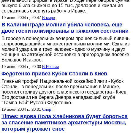
деятельности фирмы в Ираке. В ходе переговоров сумма
выкупа была снижена до 15 тыс. долларов и компания
согласилась свернуть работу в Ираке.
19 июля 2004 г., 20:47
В мире
В Калининграде молния убила человека, еще
двое госпитализированы в тяжелом состоянии
В городе в понедельник вечером прошел сильный ливень,
сопровождавшийся множественными молниями. Одна из
молний ударила в трех человек - одного мужчину и двух
женщин на автобусной остановке в пригородном поселке
Большое Исаково.
19 июля 2004 г., 20:30
В России
Федотенко привез Кубок Стэнли в Киев
Главный трофей Национальной хоккейной лиги - Кубок
Стэнли - в понедельник, после пребывания в Минске,
посетил столицу другого славянского государства - Киев.
Его доставил на берега Днепра нападающий клуба
"Тампа-Бэй" Руслан Федотенко.
19 июля 2004 г., 20:01
Спорт
Times: вдова Пола Хлебникова будет бороться
за спасение памятников архитектуры Москвы,
которым угрожает снос