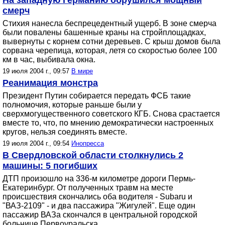
На западную Германию обрушился мощный
смерч
Стихия нанесла беспрецедентный ущерб. В зоне смерча
были повалены башенные краны на стройплощадках,
вывернуты с корнем сотни деревьев. С крыш домов была
сорвана черепица, которая, летя со скоростью более 100
км в час, выбивала окна.
19 июля 2004 г., 09:57
В мире
Реанимация монстра
Президент Путин собирается передать ФСБ такие
полномочия, которые раньше были у
сверхмогущественного советского КГБ. Снова срастается
вместе то, что, по мнению демократически настроенных
кругов, нельзя соединять вместе.
19 июля 2004 г., 09:54
Инопресса
В Свердловской области столкнулись 2
машины: 5 погибших
ДТП произошло на 336-м километре дороги Пермь-
Екатеринбург. От полученных травм на месте
происшествия скончались оба водителя - Subaru и
"ВАЗ-2109" - и два пассажира "Жигулей". Еще один
пассажир ВАЗа скончался в центральной городской
больнице Первоуральска.