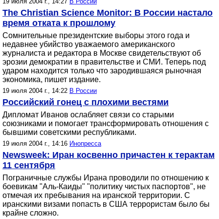
19 июля 2004 г., 14:27
В России
The Christian Science Monitor: В России настало
время отката к прошлому
Сомнительные президентские выборы этого года и
недавнее убийство уважаемого американского
журналиста и редактора в Москве свидетельствуют об
эрозии демократии в правительстве и СМИ. Теперь под
ударом находится только что зародившаяся рыночная
экономика, пишет издание.
19 июля 2004 г., 14:22
В России
Российский гонец с плохими вестями
Дипломат Иванов ослабляет связи со старыми
союзниками и помогает трансформировать отношения с
бывшими советскими республиками.
19 июля 2004 г., 14:16
Инопресса
Newsweek: Иран косвенно причастен к терактам
11 сентября
Пограничные службы Ирана проводили по отношению к
боевикам "Аль-Каиды" "политику чистых паспортов", не
отмечая их пребывания на иранской территории. С
иранскими визами попасть в США террористам было бы
крайне сложно.