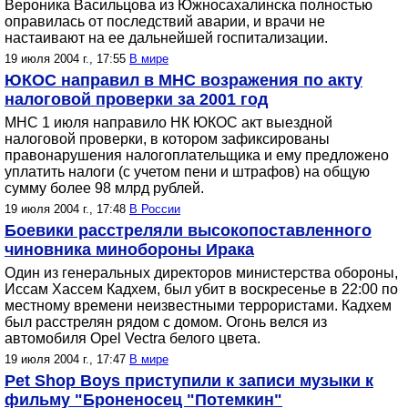
Вероника Васильцова из Южносахалинска полностью
оправилась от последствий аварии, и врачи не
настаивают на ее дальнейшей госпитализации.
19 июля 2004 г., 17:55
В мире
ЮКОС направил в МНС возражения по акту
налоговой проверки за 2001 год
МНС 1 июля направило НК ЮКОС акт выездной
налоговой проверки, в котором зафиксированы
правонарушения налогоплательщика и ему предложено
уплатить налоги (с учетом пени и штрафов) на общую
сумму более 98 млрд рублей.
19 июля 2004 г., 17:48
В России
Боевики расстреляли высокопоставленного
чиновника минобороны Ирака
Один из генеральных директоров министерства обороны,
Иссам Хассем Кадхем, был убит в воскресенье в 22:00 по
местному времени неизвестными террористами. Кадхем
был расстрелян рядом с домом. Огонь велся из
автомобиля Opel Vectra белого цвета.
19 июля 2004 г., 17:47
В мире
Pet Shop Boys приступили к записи музыки к
фильму "Броненосец "Потемкин"