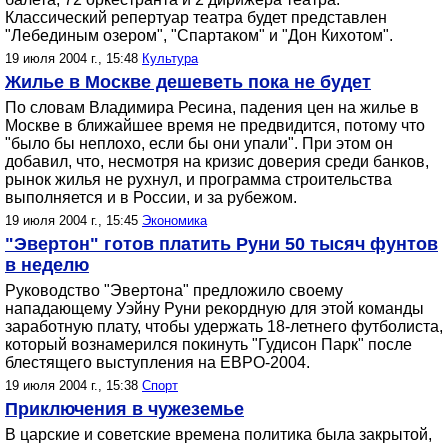
Классический репертуар театра будет представлен
"Лебединым озером", "Спартаком" и "Дон Кихотом".
19 июля 2004 г., 15:48
Культура
Жилье в Москве дешеветь пока не будет
По словам Владимира Ресина, падения цен на жилье в
Москве в ближайшее время не предвидится, потому что
"было бы неплохо, если бы они упали". При этом он
добавил, что, несмотря на кризис доверия среди банков,
рынок жилья не рухнул, и программа строительства
выполняется и в России, и за рубежом.
19 июля 2004 г., 15:45
Экономика
"Эвертон" готов платить Руни 50 тысяч фунтов
в неделю
Руководство "Эвертона" предложило своему
нападающему Уэйну Руни рекордную для этой команды
заработную плату, чтобы удержать 18-летнего футболиста,
который вознамерился покинуть "Гудисон Парк" после
блестящего выступления на ЕВРО-2004.
19 июля 2004 г., 15:38
Спорт
Приключения в чужеземье
В царские и советские времена политика была закрытой,