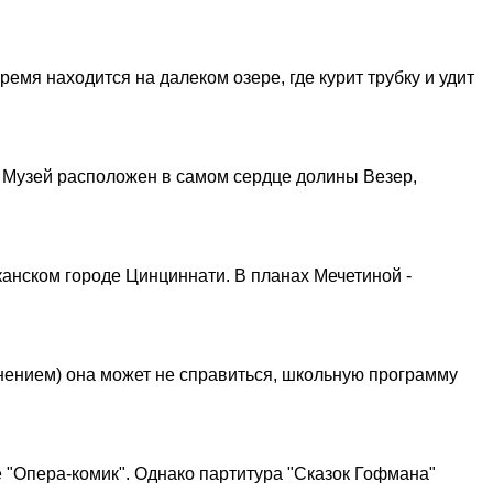
емя находится на далеком озере, где курит трубку и удит
 Музей расположен в самом сердце долины Везер,
канском городе Цинциннати. В планах Мечетиной -
нением) она может не справиться, школьную программу
е "Опера-комик". Однако партитура "Сказок Гофмана"