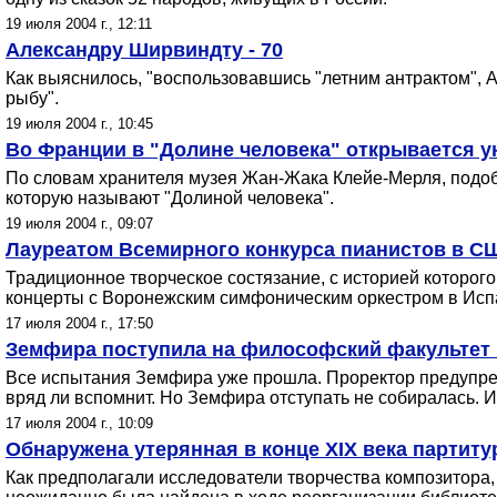
19 июля 2004 г., 12:11
Александру Ширвиндту - 70
Как выяснилось, "воспользовавшись "летним антрактом", А
рыбу".
19 июля 2004 г., 10:45
Во Франции в "Долине человека" открывается 
По словам хранителя музея Жан-Жака Клейе-Мерля, подоб
которую называют "Долиной человека".
19 июля 2004 г., 09:07
Лауреатом Всемирного конкурса пианистов в С
Традиционное творческое состязание, с историей которог
концерты с Воронежским симфоническим оркестром в Исп
17 июля 2004 г., 17:50
Земфира поступила на философский факультет
Все испытания Земфира уже прошла. Проректор предупред
вряд ли вспомнит. Но Земфира отступать не собиралась. 
17 июля 2004 г., 10:09
Обнаружена утерянная в конце XIX века парти
Как предполагали исследователи творчества композитора, 