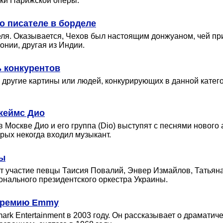
еки Парижской оперы.
о писателе в борделе
еля. Оказывается, Чехов был настоящим донжуаном, чей при
онии, другая из Индии.
ь конкурентов
ругие картины или людей, конкурирующих в данной категори
жеймс Дио
 Москве Дио и его группа (Dio) выступят с песнями нового 
орых некогда входил музыкант.
ны
ут участие певцы Таисия Повалий, Энвер Измайлов, Татьяна
онального президентского оркестра Украины.
 премию Emmy
rk Entertainment в 2003 году. Он рассказывает о драматиче