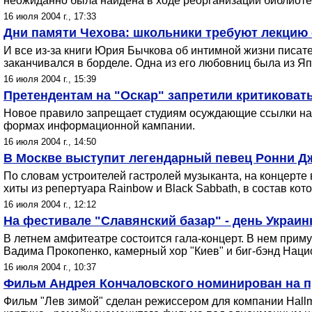
неожиданно была найдена в ходе реорганизации библиот
16 июля 2004 г., 17:33
Дни памяти Чехова: школьники требуют лекцию 
И все из-за книги Юрия Бычкова об интимной жизни писат
заканчивался в борделе. Одна из его любовниц была из Яп
16 июля 2004 г., 15:39
Претендентам на "Оскар" запретили критиковат
Новое правило запрещает студиям осуждающие ссылки на д
формах информационной кампании.
16 июля 2004 г., 14:50
В Москве выступит легендарный певец Ронни Д
По словам устроителей гастролей музыканта, на концерте в
хиты из репертуара Rainbow и Black Sabbath, в состав кот
16 июля 2004 г., 12:12
На фестивале "Славянский базар" - день Украи
В летнем амфитеатре состоится гала-концерт. В нем прим
Вадима Прокопенко, камерный хор "Киев" и биг-бэнд Наци
16 июля 2004 г., 10:37
Фильм Андрея Кончаловского номинирован на
Фильм "Лев зимой" сделан режиссером для компании Hallma