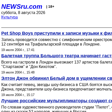
NEWSru.com
| 18+
суббота, 8 августа 2026
Культура
Pet Shop Boys приступили к записи музыки к ф
Запись проводится совместно с симфоническим оркестром
12 сентября на Трафальгарской площади в Лондоне.
19 июля 2004 г., 17:41
Балетная труппа Большого театра начинает гаст
Всего на гастроли в Лондон выезжают 137 артистов балета
"Спартаком" и "Дон Кихотом".
19 июля 2004 г., 15:48
Элтон Джон обвинил Белый дом в ущемлении с
Как считает певец, звезды шоу-бизнеса в США боятся выс
Джона, представители шоу-бизнеса предпочитают молчать, 
19 июля 2004 г., 15:17
Лучшие российские мультипликаторы создают се
По словам художественного руководителя студии "Пилот",
одну из сказок 52 народов, живущих в России.