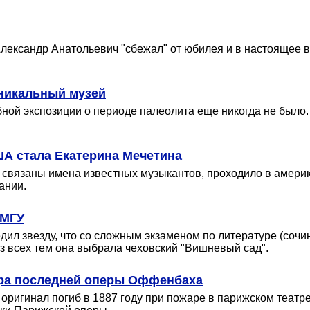
лександр Анатольевич "сбежал" от юбилея и в настоящее вр
уникальный музей
ной экспозиции о периоде палеолита еще никогда не было.
ША стала Екатерина Мечетина
о связаны имена известных музыкантов, проходило в амери
ании.
 МГУ
ил звезду, что со сложным экзаменом по литературе (сочи
Из всех тем она выбрала чеховский "Вишневый сад".
тура последней оперы Оффенбаха
оригинал погиб в 1887 году при пожаре в парижском театр