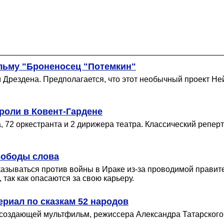
ильму "Броненосец "Потемкин"
 Дрездена. Предполагается, что этот необычный проект Не
роли в Ковент-Гардене
, 72 оркестранта и 2 дирижера театра. Классический репер
вободы слова
казываться против войны в Ираке из-за проводимой правит
так как опасаются за свою карьеру.
риал по сказкам 52 народов
 создающей мультфильм, режиссера Александра Татарского,