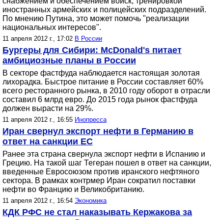
снабжением и обеспечением войск, тренировкой
иностранных армейских и полицейских подразделений.
По мнению Путина, это может помочь "реализации
национальных интересов".
11 апреля 2012 г., 17:02
В России
Бургеры для Сибири: McDonald's питает
амбициозные планы в России
В секторе фастфуда наблюдается настоящая золотая
лихорадка. Быстрое питание в России составляет 60%
всего ресторанного рынка, в 2010 году оборот в отрасли
составил 6 млрд евро. До 2015 года рынок фастфуда
должен вырасти на 29%.
11 апреля 2012 г., 16:55
Инопресса
Иран свернул экспорт нефти в Германию в
ответ на санкции ЕС
Ранее эта страна свернула экспорт нефти в Испанию и
Грецию. На такой шаг Тегеран пошел в ответ на санкции,
введенные Евросоюзом против иранского нефтяного
сектора. В рамках контрмер Иран сократил поставки
нефти во Францию и Великобританию.
11 апреля 2012 г., 16:54
Экономика
КДК РФС не стал наказывать Кержакова за