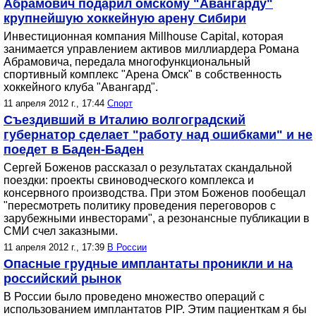
Абрамович подарил омскому "Авангарду"
крупнейшую хоккейную арену Сибири
Инвестиционная компания Millhouse Capital, которая
занимается управлением активов миллиардера Романа
Абрамовича, передала многофункциональный
спортивный комплекс "Арена Омск" в собственность
хоккейного клуба "Авангард".
11 апреля 2012 г., 17:44
Спорт
Съездивший в Италию волгоградский
губернатор сделает "работу над ошибками" и не
поедет в Баден-Баден
Сергей Боженов рассказал о результатах скандальной
поездки: проекты свиноводческого комплекса и
консервного производства. При этом Боженов пообещал
"пересмотреть политику проведения переговоров с
зарубежными инвесторами", а резонансные публикации в
СМИ счел заказными.
11 апреля 2012 г., 17:39
В России
Опасные грудные имплантаты проникли и на
российский рынок
В России было проведено множество операций с
использованием имплантатов PIP. Этим пациенткам я бы