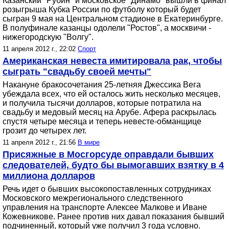
Казанский "Рубин" и московское "Динамо" вышли в финал
розыгрыша Кубка России по футболу который будет
сыгран 9 мая на Центральном стадионе в Екатеринбурге.
В полуфинале казанцы одолели "Ростов", а москвичи -
нижегородскую "Волгу".
11 апреля 2012 г., 22:02
Спорт
Американская невеста имитировала рак, чтобы
сыграть "свадьбу своей мечты"
Накануне бракосочетания 25-летняя Джессика Вега
убеждала всех, что ей осталось жить несколько месяцев,
и получила тысячи долларов, которые потратила на
свадьбу и медовый месяц на Арубе. Афера раскрылась
спустя четыре месяца и теперь невесте-обманщице
грозит до четырех лет.
11 апреля 2012 г., 21:56
В мире
Присяжные в Мосгорсуде оправдали бывших
следователей, будто бы вымогавших взятку в 4
миллиона долларов
Речь идет о бывших высокопоставленных сотрудниках
Московского межрегионального следственного
управления на транспорте Алексее Малкове и Иване
Кожевникове. Ранее против них давал показания бывший
подчиненный, который уже получил 3 года условно.