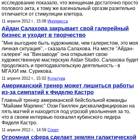
исследование показало, что женщинам достаточно просто
полового акта, к тому же вагинальный оргазм разительно
отличается от стимуляции клитора.
11 апреля 2012 г., 15:08
Инопресса
Айдан Салахова закрывает свой галерейный
бизнес и уходит в творчество
"Мне выгоднее быть художником, чем галеристом, это моя
личная ситуация", - сказала Салахова. На месте "Айдан-
галереи" на "Винзаводе" она открывает свою
художественную мастерскую Aidan Studio. Салахова будет
продолжать и преподавательскую деятельность - в
МГАХИ им. Сурикова.
11 апреля 2012 г., 15:02
Культура
Американский тренер может лишиться работы
из-за симпатий к Фиделю Кастро
Главный тренер американской бейсбольной команды
"Майами Марлинс" Оззи Гвиллен дисквалифицирован на
пять матчей и находится под угрозой увольнения за то,
что в своем интервью похвалил кубинского лидера
Фиделя Кастро.
11 апреля 2012 г., 14:59
Спорт
Огромная сфера сделает землян галактической