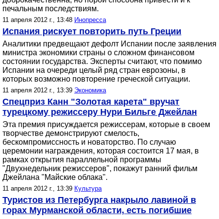
печальным последствиям.
11 апреля 2012 г., 13:48
Инопресса
Испания рискует повторить путь Греции
Аналитики предвещают дефолт Испании после заявления
министра экономики страны о сложном финансовом
состоянии государства. Эксперты считают, что помимо
Испании на очереди целый ряд стран еврозоны, в
которых возможно повторение греческой ситуации.
11 апреля 2012 г., 13:39
Экономика
Спецприз Канн "Золотая карета" вручат
турецкому режиссеру Нури Бильге Джейлан
Эта премия присуждается режиссерам, которые в своем
творчестве демонстрируют смелость,
бескомпромиссность и новаторство. По случаю
церемонии награждения, которая состоится 17 мая, в
рамках открытия параллельной программы
"Двухнедельник режиссеров", покажут ранний фильм
Джейлана "Майские облака".
11 апреля 2012 г., 13:39
Культура
Туристов из Петербурга накрыло лавиной в
горах Мурманской области, есть погибшие