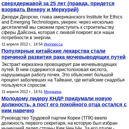
сверхдержавой за 25 лет (правда, придется
взорвать Венеру и Меркурий)
Джордж Дворски, глава американского Institute for Ethics
and Emerging Technologies, уверен: через несколько
десятилетий мы сможем приступить к строительству
сферы Дайсона, которая с лихвой покроет все наши
потребности в энергии.
11 апреля 2012 г., 14:54
Инопресса
Популярные китайские лекарства стали
причиной развития рака мочевыводящих путей
Экстракт кирказона провоцирует рак мочевыводящих
путей. В нем содержится аристолоховая кислота,
нарушающая работу почек. Это объясняет большой
процент заболевших на Тайване, где китайские снадобья
пользуются спросом.
11 апреля 2012 г., 14:51
Медицина
Молодому лидеру КНДР придумали новую
должность, а пост его покойного отца остался с
ним навечно
Руководство Трудовой партии Кореи (ТПК) ввело
должность первого секретаря, на которую был избран
нынешний лидер страны Ким Чен Ын. За его отцом -