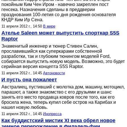
покойным Ким Чен Иром - навечно закреплен пост
генсека. Назначения сделаны в преддверии
празднования 100-летия со дня рождения основателя
КНДР Ким Ир Сена.
11 апреля 2012 г., 14:50
В мире
Ателье Saleen может выпустить спорткар S5S
Raptor
Знаменитый инженер и тюнер Стивен Салин,
прославившийся как суперкарами собственной
разработки, так и глубоким тюнингом моделей Ford,
собирается выпустить новую модель. Возможно, это будет
серийная версия концепта S5S Raptor.
11 апреля 2012 г., 14:45
Автоновости
И пусть она пожалеет
Австралиец, пустивший с молотка дом, машину, мотоцикл,
парашют, а также знакомство с его друзьями и шанс
занять его место продавца ковров после того, как его
бросила жена, теперь купил себе остров на Карибах и
нашел новую любовь.
11 апреля 2012 г., 14:45
Инопресса
Как буддистский мистик XI века обрел новое
земное перерождение в Филадельфии