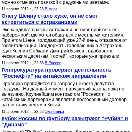
можно отмечать повязкой с радужными цветами.
11 апреля 2012 г., 23:28
В мире
Олегу Шеину стало хуже, он не смог
встретиться с астраханцами
Экс-кандидат в мэры Астрахани не смог пройтись по
набережной, где хотел общаться с местными жителями.
При этом Шеин, голодающий уже 27-й день, отказался от
госпитализации. Поддержать голодающих в Астрахань
едут Ксения Собчак и Дмитрий Быков - вдобавок к
нескольким десяткам "гостей", которые уже приехали.
11 апреля 2012 г., 22:58
В России
Генпрокуратура проверяет деятельность
"Роснефти" на китайском направлении
Проверка проводится по запросу некоего депутата
Госдумы. На данный момент нарушений закона пока не
выявлено. Крупнейшим контрактом "Роснефти" с
китайскими партнерами является долгосрочный договор
на поставку нефти в Китай.
11 апреля 2012 г., 22:38
Экономика
Кубок России по футболу разыграют "Рубин" и
"Динамо"