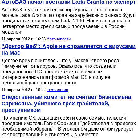
АвтоВАЗ начал поставки Lada Granta на экспорт
АвтоВАЗ в марте начал экспортировать свою новую
модель Lada Granta, которая на зарубежных рынках будут
продаваться под именем Lada 2190. Новинка вышла на
четвертое место среди самых продаваемых в России
моделей.
11 апреля 2012 г., 16:23
Автоновости
"Доктор Веб": Apple не справляется с вирусами
на Mac
Долгое время считалось, что у "маков" своего рода
"иммунитет" от вирусов. Оказалось, что создатели
вредоносного ПО просто какое-то время не
интересовались платформой Mac OS в силу ее
небольшой распространенности.
11 апреля 2012 г., 16:22
Технологии
Следственный комитет не считает бизнесмена
Саркисяна, убившего трех грабителей,
преступником
По мнению СК, защищая себя и свою семью, тульский
предприниматель Гагик Саркисян "действовал в пределах
необходимой обороны". В уголовном деле он фигурирует
как пострадавший и свидетель, в качестве