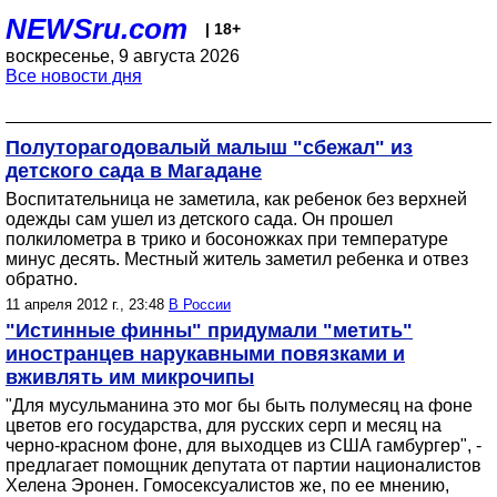
NEWSru.com
| 18+
воскресенье, 9 августа 2026
Все новости дня
Полуторагодовалый малыш "сбежал" из
детского сада в Магадане
Воспитательница не заметила, как ребенок без верхней
одежды сам ушел из детского сада. Он прошел
полкилометра в трико и босоножках при температуре
минус десять. Местный житель заметил ребенка и отвез
обратно.
11 апреля 2012 г., 23:48
В России
"Истинные финны" придумали "метить"
иностранцев нарукавными повязками и
вживлять им микрочипы
"Для мусульманина это мог бы быть полумесяц на фоне
цветов его государства, для русских серп и месяц на
черно-красном фоне, для выходцев из США гамбургер", -
предлагает помощник депутата от партии националистов
Хелена Эронен. Гомосексуалистов же, по ее мнению,