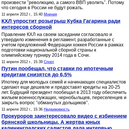
произвести "революцию, а самого ВВП уволить". Потому
что сегодня в России не будут рожать.
11 апреля 2012 г., 15:40
Мнения
КХЛ упростит розыгрыш Кубка Гагарина ради
интересов сборной
Правление КХЛ на своем заседании согласовало и
утвердило изменения в регламент, разработанные с
учетом предложений Федерации хоккея России в рамках
подготовки национальной сборной страны к
олимпийскому турниру 2014 года в Сочи.
11 апреля 2012 г., 15:39
Спорт
Путин пообещал, что ставки по ипотечным
кредитам снизятся до 6,5%
Ипотеку для молодых семей и начинающих специалистов
сделают еще дешевле и предоставят кредиты на 20-25
лет. Будущий президент пообещал в 2013 году обеспечить
жильем военнослужащих, чернобыльцев, переселенцев и
закрыть вопрос "обманутых дольщиков".
11 апреля 2012 г., 15:36
Недвижимость
Прокуроров заинтересовало видео с избиением
брянской школьницы. А жертва юных
калининградских садистов дала интервью