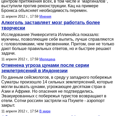
центром притяжения всех, в том числе и "маргиналов",
выступили против реконструкции. Кац на примере
Бронкса объясняет необходимость перемен.
11 апреля 2012 г., 17:59
Мнения
Алкоголь заставляет мозг работать более
творчески
Исследование Университета Иллинойса показало:
мужчины, позволяющие себе выпить, лучше справляются
с головоломками, чем трезвенники. Притом, они не только
дают больше правильных ответов, но и быстрее решают
задачи.
11 апреля 2012 г., 17:59
Медицина
Отменена угроза цунами после серии
землетрясений в Индонезии
По данным сейсмологов, в среду у западного побережья
Суматры произошло 14 сильных землетрясений, которые
могли вызвать цунами, угрожающее десяткам стран в
Азии и Африке. Но опасения не подтвердились.
Эвакуированных с побережья туристов возвращают в
отели. Сотни россиян застряли на Пхукете - аэропорт
закрыт.
11 апреля 2012 г., 17:54
В мире