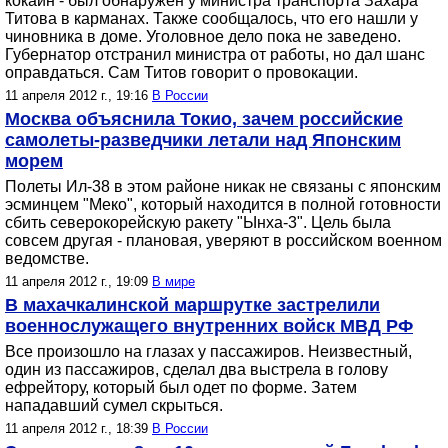
кокаин - был обнаружен у министра транспорта Захара
Титова в карманах. Также сообщалось, что его нашли у
чиновника в доме. Уголовное дело пока не заведено.
Губернатор отстранил министра от работы, но дал шанс
оправдаться. Сам Титов говорит о провокации.
11 апреля 2012 г., 19:16
В России
Москва объяснила Токио, зачем российские
самолеты-разведчики летали над Японским
морем
Полеты Ил-38 в этом районе никак не связаны с японским
эсминцем "Меко", который находится в полной готовности
сбить северокорейскую ракету "Ынха-3". Цель была
совсем другая - плановая, уверяют в российском военном
ведомстве.
11 апреля 2012 г., 19:09
В мире
В махачкалинской маршрутке застрелили
военнослужащего внутренних войск МВД РФ
Все произошло на глазах у пассажиров. Неизвестный,
один из пассажиров, сделал два выстрела в голову
ефрейтору, который был одет по форме. Затем
нападавший сумел скрыться.
11 апреля 2012 г., 18:39
В России