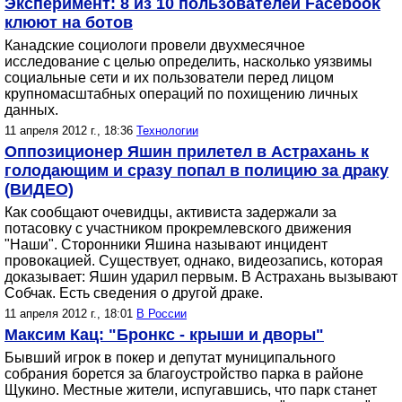
Эксперимент: 8 из 10 пользователей Facebook
клюют на ботов
Канадские социологи провели двухмесячное
исследование с целью определить, насколько уязвимы
социальные сети и их пользователи перед лицом
крупномасштабных операций по похищению личных
данных.
11 апреля 2012 г., 18:36
Технологии
Оппозиционер Яшин прилетел в Астрахань к
голодающим и сразу попал в полицию за драку
(ВИДЕО)
Как сообщают очевидцы, активиста задержали за
потасовку с участником прокремлевского движения
"Наши". Сторонники Яшина называют инцидент
провокацией. Существует, однако, видеозапись, которая
доказывает: Яшин ударил первым. В Астрахань вызывают
Собчак. Есть сведения о другой драке.
11 апреля 2012 г., 18:01
В России
Максим Кац: "Бронкс - крыши и дворы"
Бывший игрок в покер и депутат муниципального
собрания борется за благоустройство парка в районе
Щукино. Местные жители, испугавшись, что парк станет