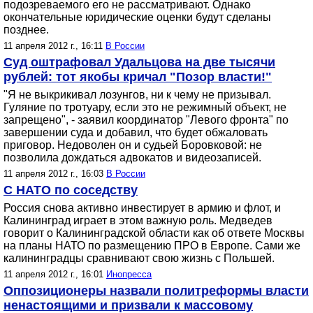
подозреваемого его не рассматривают. Однако
окончательные юридические оценки будут сделаны
позднее.
11 апреля 2012 г., 16:11
В России
Суд оштрафовал Удальцова на две тысячи
рублей: тот якобы кричал "Позор власти!"
"Я не выкрикивал лозунгов, ни к чему не призывал.
Гуляние по тротуару, если это не режимный объект, не
запрещено", - заявил координатор "Левого фронта" по
завершении суда и добавил, что будет обжаловать
приговор. Недоволен он и судьей Боровковой: не
позволила дождаться адвокатов и видеозаписей.
11 апреля 2012 г., 16:03
В России
С НАТО по соседству
Россия снова активно инвестирует в армию и флот, и
Калининград играет в этом важную роль. Медведев
говорит о Калининградской области как об ответе Москвы
на планы НАТО по размещению ПРО в Европе. Сами же
калининградцы сравнивают свою жизнь с Польшей.
11 апреля 2012 г., 16:01
Инопресса
Оппозиционеры назвали политреформы власти
ненастоящими и призвали к массовому