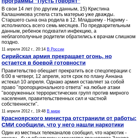
программы "Пусть говорят"
В свои 14 лет (по другим данным, 15) Кристина
Калашникова успела стать матерью уже дважды.
Старшего сына она родила в 12. Младшему - Нариму -
исполнилось всего семь месяцев. По предварительным
данным, ребенок подхватил инфекцию, а
неблагополучные родители обратились к врачам слишком
поздно.
11 апреля 2012 г., 20:14
В России
Сирийская армия прекращает огонь, но
остается в боевой готовности
Правительство обещает прекратить все спецоперации с
6:00 в четверг, 12 апреля, хотя срок по плану Аннана
истекал 10 апреля. Однако армия оставляет за собой
право "пропорционального ответа" на любые атаки
"вооруженных террористических групп против мирного
населения, правительственных сил и частной
собственности".
11 апреля 2012 г., 19:48
В мире
Красноярского министра отстранили от работы:
СМИ сообщили, что у него нашли наркотики
Один из местных телеканалов сообщил, что наркотик -