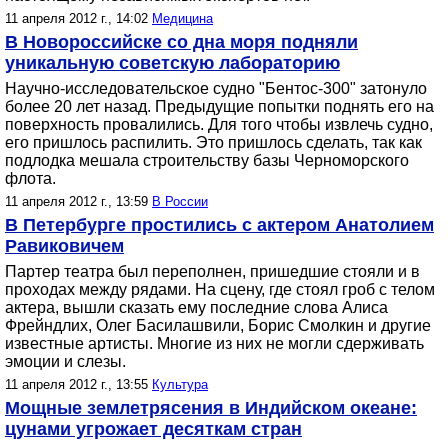
11 апреля 2012 г., 14:02
Медицина
В Новороссийске со дна моря подняли
уникальную советскую лабораторию
Научно-исследовательское судно "Бентос-300" затонуло
более 20 лет назад. Предыдущие попытки поднять его на
поверхность провалились. Для того чтобы извлечь судно,
его пришлось распилить. Это пришлось сделать, так как
подлодка мешала строительству базы Черноморского
флота.
11 апреля 2012 г., 13:59
В России
В Петербурге простились с актером Анатолием
Равиковичем
Партер театра был переполнен, пришедшие стояли и в
проходах между рядами. На сцену, где стоял гроб с телом
актера, вышли сказать ему последние слова Алиса
Фрейндлих, Олег Басилашвили, Борис Смолкин и другие
известные артисты. Многие из них не могли сдерживать
эмоции и слезы.
11 апреля 2012 г., 13:55
Культура
Мощные землетрясения в Индийском океане:
цунами угрожает десяткам стран