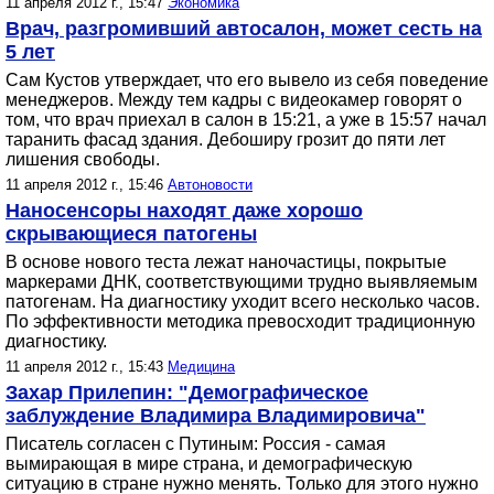
11 апреля 2012 г., 15:47
Экономика
Врач, разгромивший автосалон, может сесть на
5 лет
Сам Кустов утверждает, что его вывело из себя поведение
менеджеров. Между тем кадры с видеокамер говорят о
том, что врач приехал в салон в 15:21, а уже в 15:57 начал
таранить фасад здания. Дебоширу грозит до пяти лет
лишения свободы.
11 апреля 2012 г., 15:46
Автоновости
Наносенсоры находят даже хорошо
скрывающиеся патогены
В основе нового теста лежат наночастицы, покрытые
маркерами ДНК, соответствующими трудно выявляемым
патогенам. На диагностику уходит всего несколько часов.
По эффективности методика превосходит традиционную
диагностику.
11 апреля 2012 г., 15:43
Медицина
Захар Прилепин: "Демографическое
заблуждение Владимира Владимировича"
Писатель согласен с Путиным: Россия - самая
вымирающая в мире страна, и демографическую
ситуацию в стране нужно менять. Только для этого нужно