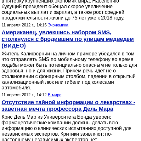
в пятерку крупнейших экономик мира. Населению
будущий президент обещал скорое увеличение
социальных выплат и зарплат, а также рост средней
продолжительности жизни до 75 лет уже к 2018 году.
11 апреля 2012 г., 14:15
Экономика
Американец, увлекшись набором SMS,
столкнулся с бродившим по улицам медведем
(ВИДЕО)
Житель Калифорнии на личном примере убедился в том,
что отправлять SMS по мобильному телефону во время
ходьбы может быть потенциально опасным не только для
здоровья, но и для жизни. Причем речь идет не о
столкновении с фонарным столбом, падении в открытый
канализационный люк или гибели под колесами
автомобиля.
11 апреля 2012 г., 14:12
В мире
Отсутствие тайной информации о лекарствах -
заветная мечта профессора Дель Мара
Крис Дель Мар из Университета Бонда уверен:
фармацевтические компании должны делать всю
информацию о клинических испытаниях доступной для
независимых экспертов. Критики заявляют: по-
настоящему независимых экспертов нет.