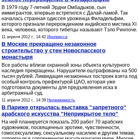
В 1979 году 7-летний Эрдни Омбадыков, сын
иммигрантов, впервые встретился с Далай-ламой. Так
началась странная одиссея уроженца Филадельфии,
которого признали перерождением индийского мистика XI
века, человека, которого тибетцы называют Тэло Ринпоче.
11 апреля 2012 г., 14:42
Инопресса
В Москве прекращено незаконное
строительство у стен Новоспасского
монастыря
Все работы вблизи охранной зоны объекта культурного
наследия прекращены. Нарушители оштрафованы на 500
тысяч рублей. Ликвидация незаконных построек взята под
особый контроль префектурой ЦАО, которая уже
подготовила документы для предъявления иска в
арбитражный суд.
11 апреля 2012 г., 14:39
Недвижимость
В Париже открылась выставка "запретного"
арабского искусства "Неприкрытое тело"
На ней планируется показать 200 работ 70 арабских
художников, посвященных эротике, чувственности,
гомосексуализму, сексуальному насилию и другим темам,
запретным в современном мусульманском мире. Многие