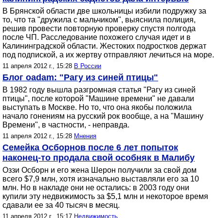
В Брянской области две школьницы избили подружку за
то, что та "дружила с мальчиком", выяснила полиция,
решив провести повторную проверку спустя полгода
после ЧП. Расследование похожего случая идет и в
Калининградской области. Жестоких подростков держат
под подпиской, а их жертву отправляют лечиться на море.
11 апреля 2012 г., 15:28
В России
Блог oadam: "Рагу из синей птицы"
В 1982 году вышла разгромная статья "Рагу из синей
птицы", после которой "Машине времени" не давали
выступать в Москве. Но то, что она якобы положила
начало гонениям на русский рок вообще, а на "Машину
Времени", в частности, - неправда.
11 апреля 2012 г., 15:28
Мнения
Семейка Осборнов после 6 лет попыток
наконец-то продала свой особняк в Малибу
Оззи Осборн и его жена Шерон получили за свой дом
всего $7,9 млн, хотя изначально выставляли его за 10
млн. Но в накладе они не остались: в 2003 году они
купили эту недвижимость за $5,1 млн и некоторое время
сдавали ее за 40 тысяч в месяц.
11 апреля 2012 г., 15:17
Недвижимость