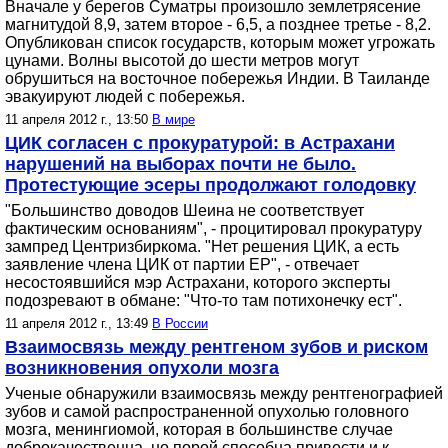
Вначале у берегов Суматры произошло землетрясение
магнитудой 8,9, затем второе - 6,5, а позднее третье - 8,2.
Опубликован список государств, которым может угрожать
цунами. Волны высотой до шести метров могут
обрушиться на восточное побережья Индии. В Таиланде
эвакуируют людей с побережья.
11 апреля 2012 г., 13:50
В мире
ЦИК согласен с прокуратурой: в Астрахани
нарушений на выборах почти не было.
Протестующие эсеры продолжают голодовку
"Большинство доводов Шеина не соответствует
фактическим основаниям", - процитировал прокуратуру
зампред Центризбиркома. "Нет решения ЦИК, а есть
заявление члена ЦИК от партии ЕР", - отвечает
несостоявшийся мэр Астрахани, которого эксперты
подозревают в обмане: "Что-то там потихонечку ест".
11 апреля 2012 г., 13:49
В России
Взаимосвязь между рентгеном зубов и риском
возникновения опухоли мозга
Ученые обнаружили взаимосвязь между рентгенографией
зубов и самой распространенной опухолью головного
мозга, менингиомой, которая в большинстве случае
доброкачественна, но порой способна привести и к