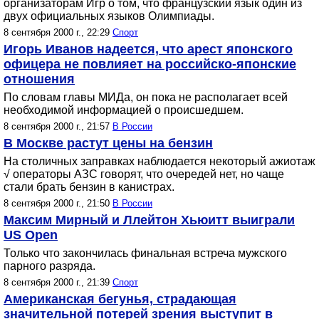
организаторам Игр о том, что французский язык один из
двух официальных языков Олимпиады.
8 сентября 2000 г., 22:29
Спорт
Игорь Иванов надеется, что арест японского
офицера не повлияет на российско-японские
отношения
По словам главы МИДа, он пока не располагает всей
необходимой информацией о происшедшем.
8 сентября 2000 г., 21:57
В России
В Москве растут цены на бензин
На столичных заправках наблюдается некоторый ажиотаж
√ операторы АЗС говорят, что очередей нет, но чаще
стали брать бензин в канистрах.
8 сентября 2000 г., 21:50
В России
Максим Мирный и Ллейтон Хьюитт выиграли
US Open
Только что закончилась финальная встреча мужского
парного разряда.
8 сентября 2000 г., 21:39
Спорт
Американская бегунья, страдающая
значительной потерей зрения выступит в