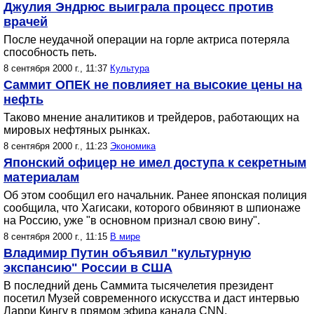
Джулия Эндрюс выиграла процесс против
врачей
После неудачной операции на горле актриса потеряла
способность петь.
8 сентября 2000 г., 11:37
Культура
Саммит ОПЕК не повлияет на высокие цены на
нефть
Таково мнение аналитиков и трейдеров, работающих на
мировых нефтяных рынках.
8 сентября 2000 г., 11:23
Экономика
Японский офицер не имел доступа к секретным
материалам
Об этом сообщил его начальник. Ранее японская полиция
сообщила, что Хагисаки, которого обвиняют в шпионаже
на Россию, уже "в основном признал свою вину".
8 сентября 2000 г., 11:15
В мире
Владимир Путин объявил "культурную
экспансию" России в США
В последний день Саммита тысячелетия президент
посетил Музей современного искусства и даст интервью
Ларри Кингу в прямом эфира канала CNN.