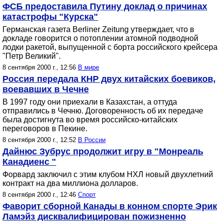
ФСБ предоставила Путину доклад о причинах
катастрофы "Курска"
Германская газета Berliner Zeitung утверждает, что в
докладе говорится о потоплении атомной подводной
лодки ракетой, выпущенной с борта российского крейсера
"Петр Великий".
8 сентября 2000 г., 12:56
В мире
Россия передала КНР двух китайских боевиков,
воевавших в Чечне
В 1997 году они приехали в Казахстан, а оттуда
отправились в Чечню. Договоренность об их передаче
была достигнута во время российско-китайских
переговоров в Пекине.
8 сентября 2000 г., 12:52
В России
Дайнюс Зубрус продолжит игру в "Монреаль
Канадиенс "
Форвард заключил с этим клубом НХЛ новый двухлетний
контракт на два миллиона долларов.
8 сентября 2000 г., 12:46
Спорт
Фаворит сборной Канады в конном спорте Эрик
Ламэйз дисквалифицирован пожизненно