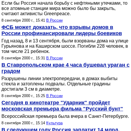
Если бы Россия начала борьбу с нефтяными утечками, то
все атомные станции мира можно было бы закрыть,
считают активисты Greenpeace.
8 сентября 2000 г., 15:41
В России
ФСБ может доказать, что взрывы домов в
России профинансировали лидеры боевиков
Год назад, 8 и 13 сентября, были взорваны дома на улице
Гурьянова и на Каширском шоссе. Погибли 228 человек, в
том числе 21 ребенок.
8 сентября 2000 г., 15:31
В России
В Ставропольском крае 4 часа бушевал ураган с
градом
Разрушены линии электропередачи, в домах выбиты
стекла и затоплены подвалы. Отдельные градины
достигали 3 см в диаметре.
8 сентября 2000 г., 15:25
В России
Сегодня в кинотеатре "Ударник" пройдет
московская премьера фильма "Русский бунт"
Всероссийская премьера была вчера в Санкт-Петербурге.
8 сентября 2000 г., 15:14
Культура
В следующем году Россия заплатит 14 млрд.