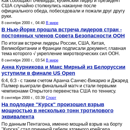
Как сообщают очевидцы, кубинский лидер и президент
США случайно столкнулись накануне после
официального обеда, побеседовали и пожали друг другу
руки.
8 сентября 2000 г., 04:40
В мире
В Нью-Йорке прошла встреча лидеров стран -
постоянных членов Совета Безопасности ООН
По итогам встречи лидеры России, США, Китая,
Великобритании и Франции подписали документ, главная
тема которого √ укрепление миротворческих сил ООН.
8 сентября 2000 г., 03:54
В мире
Анна Курникова и Макс Мирный из Белоруссии
уступили в финале US Open
6:4, 6:3 - с таким счетом Аранча Санчес-Викарио и Джаред
Палмер выиграли финальный матч и стали первыми
чемпионами Открытого первенства США по теннису.
8 сентября 2000 г., 03:39
Спорт
На подлодке "Курск" произошел взрыв
мощностью в несколько тонн тротилового
эквивалента
По данным Пентагона, именно мощный взрыв на борту
"Курска" стал причиной гибели атомного крейсера.