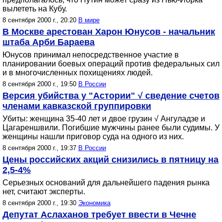
вылететь на Кубу.
8 сентября 2000 г., 20:20
В мире
В Москве арестован Харон Юнусов - начальник
штаба Арби Бараева
Юнусов принимал непосредственное участие в
планировании боевых операций против федеральных сил
и в многочисленных похищениях людей.
8 сентября 2000 г., 19:50
В России
Версия убийства у "Астории" √ сведение счетов
членами кавказской группировки
Убиты: женщина 35-40 лет и двое грузин √ Ангуладзе и
Цагареншвили. Погибшие мужчины ранее были судимы. У
женщины нашли приговор суда на одного из них.
8 сентября 2000 г., 19:37
В России
Цены российских акций снизились в пятницу на
2,5-4%
Серьезных оснований для дальнейшего падения рынка
нет, считают эксперты.
8 сентября 2000 г., 19:30
Экономика
Депутат Аслаханов требует ввести в Чечне