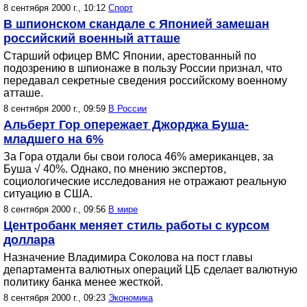
8 сентября 2000 г., 10:12
Спорт
В шпионском скандале с Японией замешан
российский военный атташе
Старший офицер ВМС Японии, арестованный по
подозрению в шпионаже в пользу России признал, что
передавал секретные сведения российскому военному
атташе.
8 сентября 2000 г., 09:59
В России
Альберт Гор опережает Джорджа Буша-
младшего на 6%
За Гора отдали бы свои голоса 46% американцев, за
Буша √ 40%. Однако, по мнению экспертов,
социологические исследования не отражают реальную
ситуацию в США.
8 сентября 2000 г., 09:56
В мире
Центробанк меняет стиль работы с курсом
доллара
Назначение Владимира Соколова на пост главы
департамента валютных операций ЦБ сделает валютную
политику банка менее жесткой.
8 сентября 2000 г., 09:23
Экономика