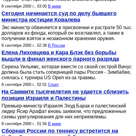
8 сентября 2000 г., 03:00
В мире
Сегодня начинается суд по делу бывшего
министра юстиции Ковалева
Экс-министр обвиняется в присвоении и растрате 50 тыс.
долларов из фонда, который он возглавлял, а также в
получении взяток и незаконном хранении оружия.
8 сентября 2000 г., 02:38
В России
Елена Лиховцева и Кара Блэк без борьбы
вышли в финал женского парного разряда
Серена Уильямс, которая вместе со своей сестрой Винус
должна была стать соперницей пары Россия - Зимбабве,
снялась с турнира US Open из-за травмы.
8 сентября 2000 г., 02:01
Спорт
На Саммите тысячелетия не удается сблизить
позиции Израиля и Палестины
Премьер-министр Израиля Эхуд Барак и палестинский
лидер Ясир Арафат вновь заявили, что предложенные
схемы урегулирования для них неприемлемы.
8 сентября 2000 г., 01:56
В мире
Сборная России по теннису встретится на