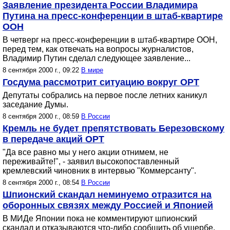
Заявление президента России Владимира
Путина на пресс-конференции в штаб-квартире
ООН
В четверг на пресс-конференции в штаб-квартире ООН,
перед тем, как отвечать на вопросы журналистов,
Владимир Путин сделал следующее заявление...
8 сентября 2000 г., 09:22
В мире
Госдума рассмотрит ситуацию вокруг ОРТ
Депутаты собрались на первое после летних каникул
заседание Думы.
8 сентября 2000 г., 08:59
В России
Кремль не будет препятствовать Березовскому
в передаче акций ОРТ
"Да все равно мы у него акции отнимем, не
переживайте!", - заявил высокопоставленный
кремлевский чиновник в интервью "Коммерсанту".
8 сентября 2000 г., 08:54
В России
Шпионский скандал неминуемо отразится на
оборонных связях между Россией и Японией
В МИДе Японии пока не комментируют шпионский
скандал и отказываются что-либо сообщить об ущербе,