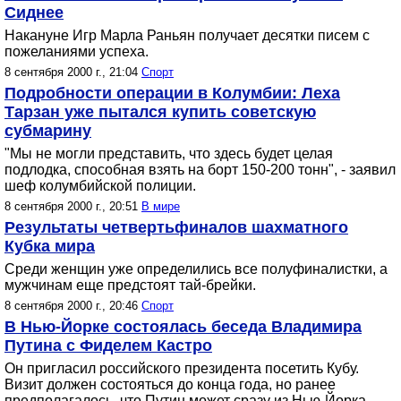
Сиднее
Накануне Игр Марла Раньян получает десятки писем с
пожеланиями успеха.
8 сентября 2000 г., 21:04
Спорт
Подробности операции в Колумбии: Леха
Тарзан уже пытался купить советскую
субмарину
"Мы не могли представить, что здесь будет целая
подлодка, способная взять на борт 150-200 тонн", - заявил
шеф колумбийской полиции.
8 сентября 2000 г., 20:51
В мире
Результаты четвертьфиналов шахматного
Кубка мира
Среди женщин уже определились все полуфиналистки, а
мужчинам еще предстоят тай-брейки.
8 сентября 2000 г., 20:46
Спорт
В Нью-Йорке состоялась беседа Владимира
Путина с Фиделем Кастро
Он пригласил российского президента посетить Кубу.
Визит должен состояться до конца года, но ранее
предполагалось, что Путин может сразу из Нью-Йорка