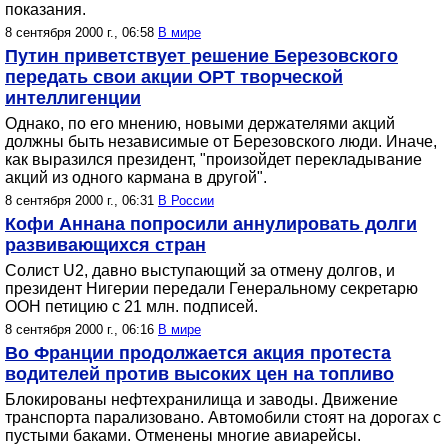
показания.
8 сентября 2000 г., 06:58
В мире
Путин приветствует решение Березовского
передать свои акции ОРТ творческой
интеллигенции
Однако, по его мнению, новыми держателями акций
должны быть независимые от Березовского люди. Иначе,
как выразился президент, "произойдет перекладывание
акций из одного кармана в другой".
8 сентября 2000 г., 06:31
В России
Кофи Аннана попросили аннулировать долги
развивающихся стран
Солист U2, давно выступающий за отмену долгов, и
президент Нигерии передали Генеральному секретарю
ООН петицию с 21 млн. подписей.
8 сентября 2000 г., 06:16
В мире
Во Франции продолжается акция протеста
водителей против высоких цен на топливо
Блокированы нефтехранилища и заводы. Движение
транспорта парализовано. Автомобили стоят на дорогах с
пустыми баками. Отменены многие авиарейсы.