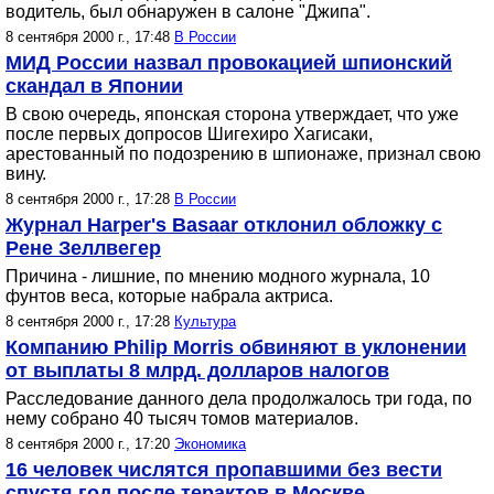
водитель, был обнаружен в салоне "Джипа".
8 сентября 2000 г., 17:48
В России
МИД России назвал провокацией шпионский
скандал в Японии
В свою очередь, японская сторона утверждает, что уже
после первых допросов Шигехиро Хагисаки,
арестованный по подозрению в шпионаже, признал свою
вину.
8 сентября 2000 г., 17:28
В России
Журнал Harper's Basaar отклонил обложку с
Рене Зеллвегер
Причина - лишние, по мнению модного журнала, 10
фунтов веса, которые набрала актриса.
8 сентября 2000 г., 17:28
Культура
Компанию Philip Morris обвиняют в уклонении
от выплаты 8 млрд. долларов налогов
Расследование данного дела продолжалось три года, по
нему собрано 40 тысяч томов материалов.
8 сентября 2000 г., 17:20
Экономика
16 человек числятся пропавшими без вести
спустя год после терактов в Москве