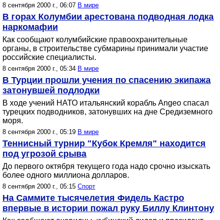
8 сентября 2000 г., 06:07
В мире
В горах Колумбии арестована подводная лодка
наркомафии
Как сообщают колумбийские правоохранительные
органы, в строительстве субмарины принимали участие
российские специалисты.
8 сентября 2000 г., 05:34
В мире
В Турции прошли учения по спасению экипажа
затонувшей подлодки
В ходе учений НАТО итальянский корабль Angeo спасал
турецких подводников, затонувших на дне Средиземного
моря.
8 сентября 2000 г., 05:19
В мире
Теннисный турнир "Кубок Кремля" находится
под угрозой срыва
До первого октября текущего года надо срочно изыскать
более одного миллиона долларов.
8 сентября 2000 г., 05:15
Спорт
На Саммите тысячелетия Фидель Кастро
впервые в истории пожал руку Биллу Клинтону