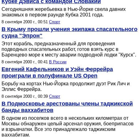
Кубке Дэвиса с командой Словакии
Сегодняшняя жеребьeвка в Нью-Йорке свела давних
знакомых в первом раунде Кубка 2001 года.
8 сентября 2000 г., 00:51
Спорт
В Крыму прошли учения экипажа спасательного
судна "Эпрон"
Этот корабль, предназначенный для проведения
подводных спасательных работ, готов взять курс в
Баренцево море к месту аварии подводной лодки "Курск".
8 сентября 2000 г., 00:41
В России
Евгений Кафельников и Уэйн Феррейра
проиграли в полуфинале US Open
Борьбу на кортах Нью-Йорка продолжит дуэт Рик Лич и
Эллис Феррейра.
8 сентября 2000 г., 00:39
Спорт
В Подмосковье арестованы члены таджикской
банды ваххабитов
В одном из поселков всего в нескольких километрах от
Москвы обнаружен целый арсенал оружия, боеприпасов
и взрывчатки. Все это принадлежало таджикским
ваххабитам.