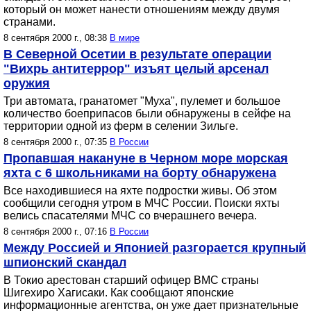
который он может нанести отношениям между двумя
странами.
8 сентября 2000 г., 08:38
В мире
В Северной Осетии в результате операции
"Вихрь антитеррор" изъят целый арсенал
оружия
Три автомата, гранатомет "Муха", пулемет и большое
количество боеприпасов были обнаружены в сейфе на
территории одной из ферм в селении Зильге.
8 сентября 2000 г., 07:35
В России
Пропавшая накануне в Черном море морская
яхта с 6 школьниками на борту обнаружена
Все находившиеся на яхте подростки живы. Об этом
сообщили сегодня утром в МЧС России. Поиски яхты
велись спасателями МЧС со вчерашнего вечера.
8 сентября 2000 г., 07:16
В России
Между Россией и Японией разгорается крупный
шпионский скандал
В Токио арестован старший офицер ВМС страны
Шигехиро Хагисаки. Как сообщают японские
информационные агентства, он уже дает признательные