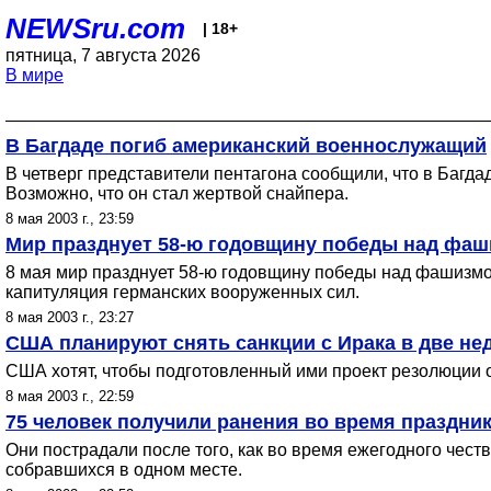
NEWSru.com
| 18+
пятница, 7 августа 2026
В мире
В Багдаде погиб американский военнослужащий
В четверг представители пентагона сообщили, что в Багд
Возможно, что он стал жертвой снайпера.
8 мая 2003 г., 23:59
Мир празднует 58-ю годовщину победы над фа
8 мая мир празднует 58-ю годовщину победы над фашизмом
капитуляция германских вооруженных сил.
8 мая 2003 г., 23:27
США планируют снять санкции с Ирака в две не
США хотят, чтобы подготовленный ими проект резолюции 
8 мая 2003 г., 22:59
75 человек получили ранения во время праздни
Они пострадали после того, как во время ежегодного чес
собравшихся в одном месте.