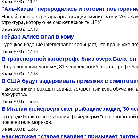
8 мая 2003 г., 19:24
"Аль-Каида" переродилась и готовит повторение
Новый пресс-секретарь организации заявил, что у "Аль-Ка
структура, которую не сможет вскрыть ЦРУ".
8 мая 2003 г., 17:43
Гейдар Алиев впал в кому
Туpецкое издание Internethaber сообщает, что врачи уже 
8 мая 2003 г., 17:36
В транспортной катастрофе близ озера Балатон 
По уточненным данным, 31 человек погиб в катастрофе бли
8 мая 2003 г., 17:18
В США будут задерживать приезжих с симптома
Таможенники проходят сейчас ускоренный курс обучения 
дежурства.
8 мая 2003 г., 16:56
В Италии фейерверк сжег рыбацкие лодки, 30 ч
В городе Бари на юге Италии фейерверки "по непонятной 
покровителя моряков.
8 мая 2003 г., 16:48
Баасистская "старая гвардия" призывает парти