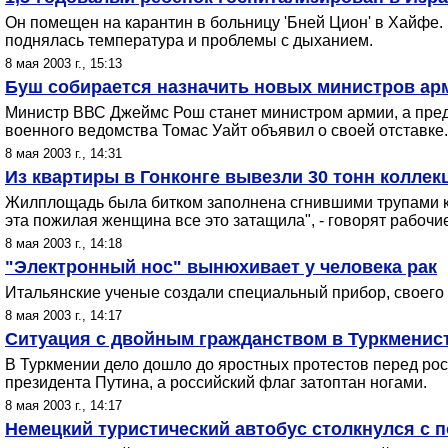
Он помещен на карантин в больницу 'Бней Цион' в Хайфе. 
поднялась температура и проблемы с дыханием.
8 мая 2003 г., 15:13
Буш собирается назначить новых министров а
Министр ВВС Джеймс Рош станет министром армии, а предс
военного ведомства Томас Уайт объявил о своей отставке.
8 мая 2003 г., 14:31
Из квартиры в Гонконге вывезли 30 тонн колле
Жилплощадь была битком заполнена сгнившими трупами к
эта пожилая женщина все это затащила", - говорят рабочи
8 мая 2003 г., 14:18
"Электронный нос" вынюхивает у человека рак
Итальянские ученые создали специальный прибор, своего р
8 мая 2003 г., 14:17
Ситуация с двойным гражданством в Туркменист
В Туркмении дело дошло до яростных протестов перед ро
президента Путина, а российский флаг затоптан ногами.
8 мая 2003 г., 14:17
Немецкий туристический автобус столкнулся с п