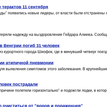
 терактов 11 сентября
иды" появились новые лидеры, от власти были отстранены л
потеряли надежду на выздоровление Гейдара Алиева. Сообщае
в Венгрии погиб 31 человек
з курортного города Шиофок, где в минувший четверг поезд
ми атипичной пневмонии
для выявления симптомов этого заболевания. В крупнейши
еловек пострадали
причине полетели горизонтально" и подожгли лодки, в кото
ю очиститься от "воров и пораженцев"