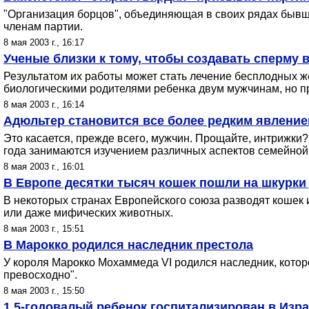
"Организация борцов", объединяющая в своих рядах быв
членам партии.
8 мая 2003 г., 16:17
Ученые близки к тому, чтобы создавать сперму 
Результатом их работы может стать лечение бесплодных ж
биологическими родителями ребенка двум мужчинам, но п
8 мая 2003 г., 16:14
Адюльтер становится все более редким явлени
Это касается, прежде всего, мужчин. Прощайте, интрижки? 
года занимаются изучением различных аспектов семейной
8 мая 2003 г., 16:01
В Европе десятки тысяч кошек пошли на шкурки
В некоторых странах Европейского союза разводят кошек и
или даже мифических животных.
8 мая 2003 г., 15:51
В Марокко родился наследник престола
У короля Марокко Мохаммеда VI родился наследник, котор
превосходно".
8 мая 2003 г., 15:50
1,5-годовалый ребенок госпитализирован в Изр