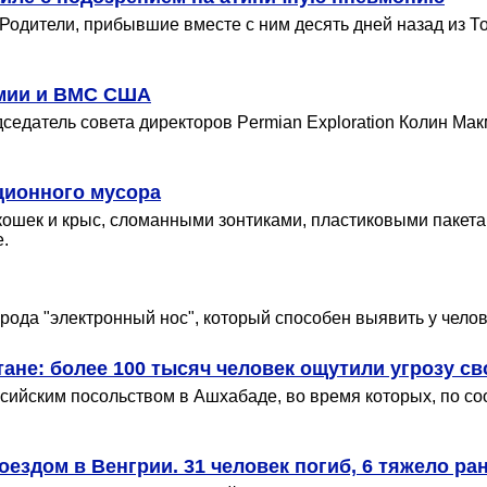
Родители, прибывшие вместе с ним десять дней назад из То
рмии и ВМС США
едатель совета директоров Permian Exploration Колин Мак
кционного мусора
ошек и крыс, сломанными зонтиками, пластиковыми пакета
е.
ода "электронный нос", который способен выявить у челове
ане: более 100 тысяч человек ощутили угрозу с
ссийским посольством в Ашхабаде, во время которых, по с
оездом в Венгрии. 31 человек погиб, 6 тяжело ра