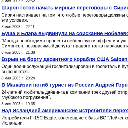
8 мая 2003 г., 22:52
Шарон готов начать мирные переговоры с Сири
Сирия настаивает на том, что любые переговоры должны 
эти условия.
8 мая 2003 г., 22:11
Буша и Блэра выдвинули на соискание Нобелевс
"Иногда необходимо провести небольшую и эффективную во
Симонсен, независимый депутат правого толка парламент
8 мая 2003 г., 21:38
Взрыв на борту десантного корабля США Saipan
Один военнослужащий госпитализирован в госпиталь в Кув
выясняются.
8 мая 2003 г., 20:24
В Малайзии погиб турист из России Андрей Гор
24-летний любитель дайвинга в компании трех друзей отпр
глубокого погружения".
8 мая 2003 г., 19:35
Над Исландией американские истребители пере
Истребители F-15C Eagle, взлетевшие с базы ВС "Лейкенх
Исландии.