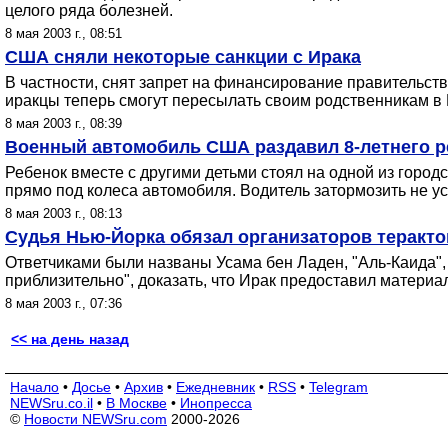
целого ряда болезней.
8 мая 2003 г., 08:51
США сняли некоторые санкции с Ирака
В частности, снят запрет на финансирование правительс
иракцы теперь смогут пересылать своим родственникам в 
8 мая 2003 г., 08:39
Военный автомобиль США раздавил 8-летнего р
Ребенок вместе с другими детьми стоял на одной из город
прямо под колеса автомобиля. Водитель затормозить не ус
8 мая 2003 г., 08:13
Судья Нью-Йорка обязал организаторов теракто
Ответчиками были названы Усама бен Ладен, "Аль-Каида", 
приблизительно", доказать, что Ирак предоставил материа
8 мая 2003 г., 07:36
<< на день назад
Начало
•
Досье
•
Архив
•
Ежедневник
•
RSS
•
Telegram
NEWSru.co.il
•
В Москве
•
Инопресса
©
Новости NEWSru.com
2000-2026