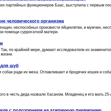
ших партийных функционеров Баас, выступила с первым п
вне человеческого организма
енщин, неспособных произвести яйцеклетки, и мужчин, несп
ри помощи суррогатной матери.
ем
Так, по крайней мере, думают исследователи из знаменитого 
 жизни.
 для шуб
 собак ради их меха. Отлавливают и бродячих кошек и соба
ого в честь деда назвали Хасаном. Младенец и его мать 25
аиле с подозрением на атипичную пневмонию