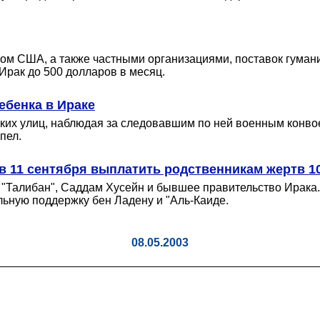
твом США, а также частными организациями, поставок гума
Ирак до 500 долларов в месяц.
ебенка в Ираке
ских улиц, наблюдая за следовавшим по ней военным конвое
пел.
в 11 сентября выплатить родственникам жертв 1
"Талибан", Саддам Хусейн и бывшее правительство Ирака. С
льную поддержку бен Ладену и "Аль-Каиде.
08.05.2003