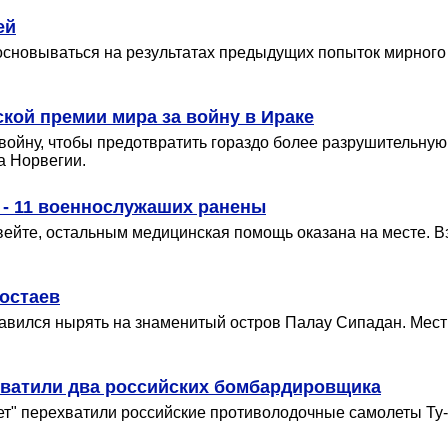
ей
основываться на результатах предыдущих попыток мирного
кой премии мира за войну в Ираке
йну, чтобы предотвратить гораздо более разрушительную 
а Норвегии.
 - 11 военнослужаших ранены
ейте, остальным медицинская помощь оказана на месте. В
ностаев
авился нырять на знаменитый остров Палау Сипадан. Местн
хватили два российских бомбардировщика
ет" перехватили российские противолодочные самолеты Ту