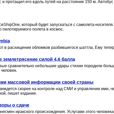
 и протащил его вдоль путей на расстояние 150 м. Автобус 
aceShipOne, который будет запускаться с самолета-носител
о пилотируемого полета в космос.
umbia
ют в расхищении обломков разбившегося шаттла. Ему тепер
 землетрясение силой 4,6 балла
вые сравнительно небольшие удары стихии породили боль
 человек.
вами массовой информации своей страны
зиждется скорее на контроле над СМИ и управлении ими, че
ой, пишет издание.
воры о сдаче
знесмен иракского происхождения. Услугами этого человек