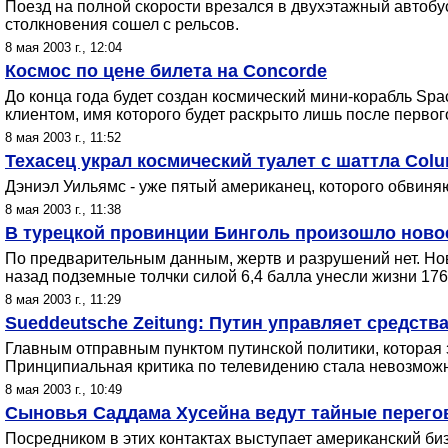
Поезд на полной скорости врезался в двухэтажный автобус
столкновения сошел с рельсов.
8 мая 2003 г., 12:04
Космос по цене билета на Concorde
До конца года будет создан космический мини-корабль Sp
клиентом, имя которого будет раскрыто лишь после первог
8 мая 2003 г., 11:52
Техасец украл космический туалет с шаттла Col
Дэниэл Уильямс - уже пятый американец, которого обвиня
8 мая 2003 г., 11:38
В турецкой провинции Бинголь произошло новое
По предварительным данным, жертв и разрушений нет. Но
назад подземные толчки силой 6,4 балла унесли жизни 176
8 мая 2003 г., 11:29
Sueddeutsche Zeitung: Путин управляет средст
Главным отправным пунктом путинской политики, которая 
Принципиальная критика по телевидению стала невозможн
8 мая 2003 г., 10:49
Сыновья Саддама Хусейна ведут тайные перего
Посредником в этих контактах выступает американский би