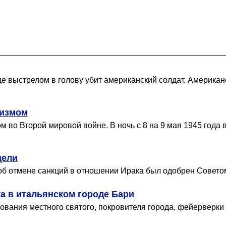
аде выстрелом в голову убит американский солдат. Америк
шизмом
 во Второй мировой войне. В ночь с 8 на 9 мая 1945 года
дели
об отмене санкций в отношении Ирака был одобрен Совето
ка в итальянском городе Бари
твования местного святого, покровителя города, фейерверк