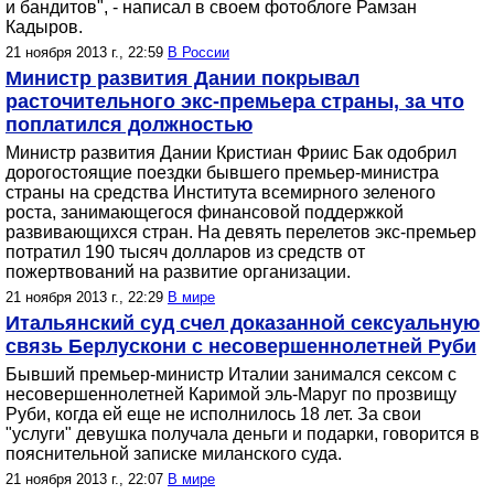
и бандитов", - написал в своем фотоблоге Рамзан
Кадыров.
21 ноября 2013 г., 22:59
В России
Министр развития Дании покрывал
расточительного экс-премьера страны, за что
поплатился должностью
Министр развития Дании Кристиан Фриис Бак одобрил
дорогостоящие поездки бывшего премьер-министра
страны на средства Института всемирного зеленого
роста, занимающегося финансовой поддержкой
развивающихся стран. На девять перелетов экс-премьер
потратил 190 тысяч долларов из средств от
пожертвований на развитие организации.
21 ноября 2013 г., 22:29
В мире
Итальянский суд счел доказанной сексуальную
связь Берлускони с несовершеннолетней Руби
Бывший премьер-министр Италии занимался сексом с
несовершеннолетней Каримой эль-Маруг по прозвищу
Руби, когда ей еще не исполнилось 18 лет. За свои
"услуги" девушка получала деньги и подарки, говорится в
пояснительной записке миланского суда.
21 ноября 2013 г., 22:07
В мире