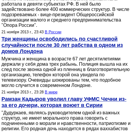
работала в девяти субъектах РФ. В ней было
задействовано более 400 коммерческих структур. В числе
подозреваемых - вице-президент Общероссийской
организации малого и среднего предпринимательства
"Опора России".
21 ноября 2013 г., 23:43
В России
Три женщины освободились по счастливой
случайности после 30 лет рабства в одном из
домов Лондона
Мужчина и женщина в возрасте 67 лет десятилетиями
держали у себя дома трех рабынь. Полиция вышла на их
след после звонка одной из пленниц в благотворительную
организацию, телефон которой она увидела по
телевизору. Очевидцы шокированы тем, что подобное
могло случится в современном Лондоне.
21 ноября 2013 г., 23:28
В мире
Рамзан Кадыров уволил главу УФМС Чечни из-
за его дочери, которая воюет в Сирии
"Дудуркаев, являясь руководителем одной из важных
структур, не имеет морального права говорить с
подчиненными о морали и нравственности, патриотизме и
религии. Его родная дочь находится в рядах ваххабистов