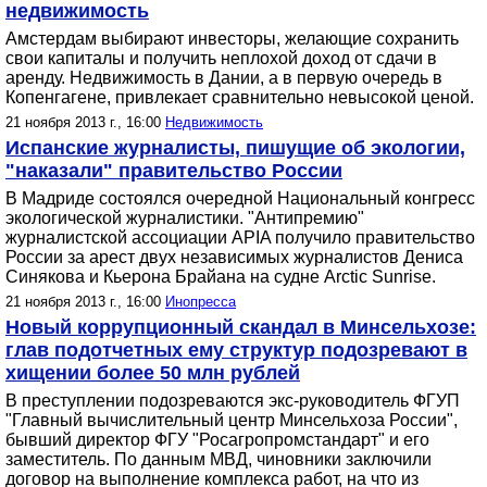
недвижимость
Амстердам выбирают инвесторы, желающие сохранить
свои капиталы и получить неплохой доход от сдачи в
аренду. Недвижимость в Дании, а в первую очередь в
Копенгагене, привлекает сравнительно невысокой ценой.
21 ноября 2013 г., 16:00
Недвижимость
Испанские журналисты, пишущие об экологии,
"наказали" правительство России
В Мадриде состоялся очередной Национальный конгресс
экологической журналистики. "Антипремию"
журналистской ассоциации APIA получило правительство
России за арест двух независимых журналистов Дениса
Синякова и Кьерона Брайана на судне Arctic Sunrise.
21 ноября 2013 г., 16:00
Инопресса
Новый коррупционный скандал в Минсельхозе:
глав подотчетных ему структур подозревают в
хищении более 50 млн рублей
В преступлении подозреваются экс-руководитель ФГУП
"Главный вычислительный центр Минсельхоза России",
бывший директор ФГУ "Росагропромстандарт" и его
заместитель. По данным МВД, чиновники заключили
договор на выполнение комплекса работ, на что из