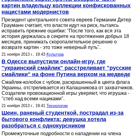
картин владельцу коллекции конфискованных
нацистами модернистов
Президент центрального совета евреев Германии Дитер
Грауманн считает, что власти идут на риск, пытаясь
исправить прежние ошибки: "После того, как вся эта
история держалась в секрете на протяжении добрых 18
месяцев, принимать скоропалительное решение о
возврате картин - это тоже неверный путь".
21 ноября 2013 г., 19:43
Культура
В Одессе выпустили онлайн-игру, где
"украинский смайлик" расстреливает "русские
смайлики" на фоне Путина верхом на медведе
Смайлик-колобок с чубом, раскрашенный в цвета флага
Украины, отстреливается из Калашникова от захватчиков.
Создатели провокационной игры уверяют, что игрушка -
"стеб над всеми нациками".
21 ноября 2013 г., 19:41
Технологии
Шеин, раненый студенткой, пострадал из-за
бытового конфликта: девушка хотела
разобраться с однокурсником
Промежуточные подробности о нападении на члена