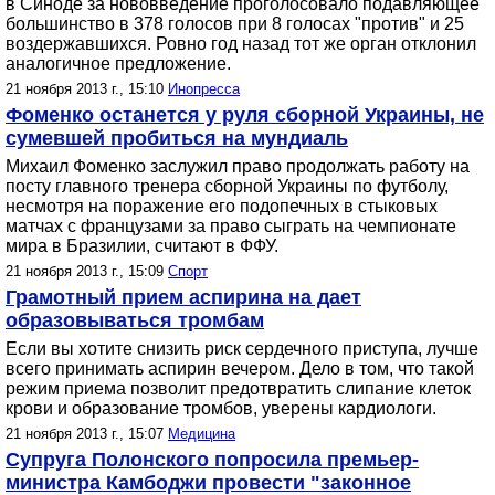
в Синоде за нововведение проголосовало подавляющее
большинство в 378 голосов при 8 голосах "против" и 25
воздержавшихся. Ровно год назад тот же орган отклонил
аналогичное предложение.
21 ноября 2013 г., 15:10
Инопресса
Фоменко останется у руля сборной Украины, не
сумевшей пробиться на мундиаль
Михаил Фоменко заслужил право продолжать работу на
посту главного тренера сборной Украины по футболу,
несмотря на поражение его подопечных в стыковых
матчах с французами за право сыграть на чемпионате
мира в Бразилии, считают в ФФУ.
21 ноября 2013 г., 15:09
Спорт
Грамотный прием аспирина на дает
образовываться тромбам
Если вы хотите снизить риск сердечного приступа, лучше
всего принимать аспирин вечером. Дело в том, что такой
режим приема позволит предотвратить слипание клеток
крови и образование тромбов, уверены кардиологи.
21 ноября 2013 г., 15:07
Медицина
Супруга Полонского попросила премьер-
министра Камбоджи провести "законное