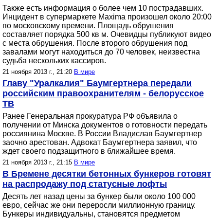
Также есть информация о более чем 10 пострадавших.
Инцидент в супермаркете Maxima произошел около 20:00
по московскому времени. Площадь обрушения
составляет порядка 500 кв м. Очевидцы публикуют видео
с места обрушения. После второго обрушения под
завалами могут находиться до 70 человек, неизвестна
судьба нескольких кассиров.
21 ноября 2013 г., 21:20
В мире
Главу "Уралкалия" Баумгертнера передали
российским правоохранителям - белорусское
ТВ
Ранее Генеральная прокуратура РФ объявила о
получении от Минска документов о готовности передать
россиянина Москве. В России Владислав Баумгертнер
заочно арестован. Адвокат Баумгертнера заявил, что
ждет своего подзащитного в ближайшее время.
21 ноября 2013 г., 21:15
В мире
В Бремене десятки бетонных бункеров готовят
на распродажу под статусные лофты
Десять лет назад цены за бункер были около 100 000
евро, сейчас же они переросли миллионную границу.
Бункеры индивидуальны, становятся предметом