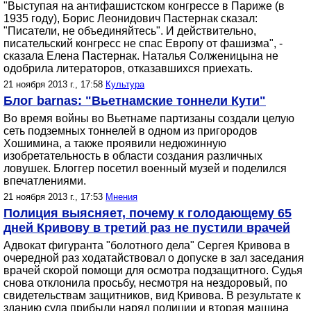
"Выступая на антифашистском конгрессе в Париже (в
1935 году), Борис Леонидович Пастернак сказал:
"Писатели, не объединяйтесь". И действительно,
писательский конгресс не спас Европу от фашизма", -
сказала Елена Пастернак. Наталья Солженицына не
одобрила литераторов, отказавшихся приехать.
21 ноября 2013 г., 17:58
Культура
Блог barnas: "Вьетнамские тоннели Кути"
Во время войны во Вьетнаме партизаны создали целую
сеть подземных тоннелей в одном из пригородов
Хошимина, а также проявили недюжинную
изобретательность в области создания различных
ловушек. Блоггер посетил военный музей и поделился
впечатлениями.
21 ноября 2013 г., 17:53
Мнения
Полиция выясняет, почему к голодающему 65
дней Кривову в третий раз не пустили врачей
Адвокат фигуранта "болотного дела" Сергея Кривова в
очередной раз ходатайствовал о допуске в зал заседания
врачей скорой помощи для осмотра подзащитного. Судья
снова отклонила просьбу, несмотря на нездоровый, по
свидетельствам защитников, вид Кривова. В результате к
зданию суда прибыли наряд полиции и вторая машина