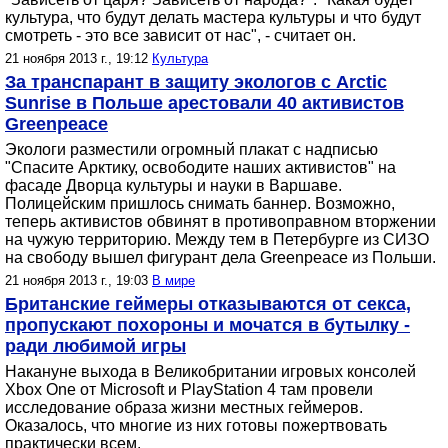
культура, что будут делать мастера культуры и что будут
смотреть - это все зависит от нас", - считает он.
21 ноября 2013 г., 19:12
Культура
За транспарант в защиту экологов с Arсtic
Sunrise в Польше арестовали 40 активистов
Greenpeace
Экологи разместили огромный плакат с надписью
"Спасите Арктику, освободите наших активистов" на
фасаде Дворца культуры и науки в Варшаве.
Полицейским пришлось снимать баннер. Возможно,
теперь активистов обвинят в противоправном вторжении
на чужую территорию. Между тем в Петербурге из СИЗО
на свободу вышел фигурант дела Greenpeace из Польши.
21 ноября 2013 г., 19:03
В мире
Британские геймеры отказываются от секса,
пропускают похороны и мочатся в бутылку -
ради любимой игры
Накануне выхода в Великобритании игровых консолей
Xbox One от Microsoft и PlayStation 4 там провели
исследование образа жизни местных геймеров.
Оказалось, что многие из них готовы пожертвовать
практически всем.