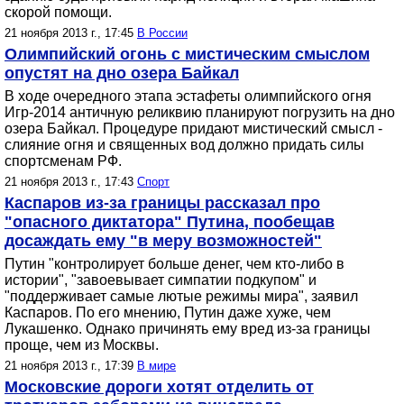
скорой помощи.
21 ноября 2013 г., 17:45
В России
Олимпийский огонь с мистическим смыслом
опустят на дно озера Байкал
В ходе очередного этапа эстафеты олимпийского огня
Игр-2014 античную реликвию планируют погрузить на дно
озера Байкал. Процедуре придают мистический смысл -
слияние огня и священных вод должно придать силы
спортсменам РФ.
21 ноября 2013 г., 17:43
Спорт
Каспаров из-за границы рассказал про
"опасного диктатора" Путина, пообещав
досаждать ему "в меру возможностей"
Путин "контролирует больше денег, чем кто-либо в
истории", "завоевывает симпатии подкупом" и
"поддерживает самые лютые режимы мира", заявил
Каспаров. По его мнению, Путин даже хуже, чем
Лукашенко. Однако причинять ему вред из-за границы
проще, чем из Москвы.
21 ноября 2013 г., 17:39
В мире
Московские дороги хотят отделить от