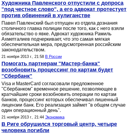
Художника Павленского отпустили с допроса
"под честное слово", а его адвокат протестует
против обвинений в хулиганстве
Павел Павленский был отпущен из отдела дознания
столичного главка полиции после того, как с него взяли
обязательство о явке. Адвокат художника Рамиль
Ахметгалиев подчеркивает, что это самая мягкая
обеспечительная мера, предусмотренная российским
законодательством.
21 ноября 2013 г., 21:58
В России
Помогать партнерам "Мастер-банка"
возобновить процессинг по картам будет
"Сбербанк"
Visa и MasterCard согласовали предложенное
"Сбербанком" временное решение, позволяющее в
кратчайшие сроки возобновить операции по картам
банков, процессинг которых обеспечивал лишенный
лицензии банк. Его реализация займет "в общем случае
один операционный день".
21 ноября 2013 г., 21:44
Экономика
В Риге обрушился торговый центр, четыре
человека погибли