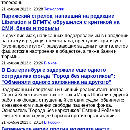
телефоны.
21 ноября 2013 г., 20:28
Технологии
Парижский стрелок, напавший на редакции
Liberation и BFMTV, обрушился с критикой на
СМИ, банки и тюрьмы
В двух письмах, написанных подозреваемым в нападении
на газету и редакцию телеканала, преступник критикует
"журнапроституток", раздувающих за деньги капиталистов
фашистские настроения в обществе, а также банки и
тюрьмы.
21 ноября 2013 г., 20:26
В мире
В Екатеринбурге задержали еще одного
сотрудника фонда "Город без наркотиков":
"Обменяли одного заложника на другого"
Задержанный спортсмен и бывший реабилитант центра
Сергей Колесниченко так же, как и Игорь Шабалин, другой
работник фонда, отпущенный сегодня судом, обвиняется
в незаконном лишении свободы пациентов фонда.
Основатель "Города без наркотиков" Евгений Ройзман
считает происходящее борьбой против организации.
21 ноября 2013 г., 20:14
В России
Германские евреи против возврата части