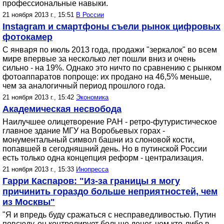
профессиональные навыки.
21 ноября 2013 г., 15:51
В России
Instagram и смартфоны съели рынок цифровых
фотокамер
С января по июль 2013 года, продажи "зеркалок" во всем
мире впервые за несколько лет пошли вниз и очень
сильно - на 19%. Однако это ничто по сравнению с рынком
фотоаппаратов попроще: их продано на 46,5% меньше,
чем за аналогичный период прошлого года.
21 ноября 2013 г., 15:42
Экономика
Академическая несвобода
Наилучшее олицетворение РАН - ретро-футуристическое
главное здание МГУ на Воробьевых горах -
монументальный символ башни из слоновой кости,
попавшей в сегодняшний день. Но в путинской России
есть только одна концепция реформ - централизация.
21 ноября 2013 г., 15:33
Инопресса
Гарри Каспаров: "Из-за границы я могу
причинить гораздо больше неприятностей, чем
из Москвы"
"Я и впредь буду сражаться с несправедливостью. Путин
повсюду, он контролирует больше денег, чем кто-либо в