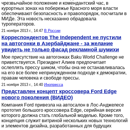
чрезвычайное положение и комендантский час, в
курортных зонах на побережье Красного моря власти
обеспечивают безопасность и правопорядок, посчитали в
МИДе. Эта новость несказанно обрадовала
туроператоров.
21 ноября 2013 г., 14:47
В России
Корреспондентов The Independent не пустили
на автогонки в Азербайджане - за желание
увидеть не только фасад рекламной шумихи
Мое присутствие на автогонках Baku World Challenge не
приветствуется. Президент Алиев предпочитает
ослеплять прессу шиком, чтобы она не останавливалась
на его все более непринужденном подходе к демократии,
правам человека и свободе прессы.
21 ноября 2013 г., 14:40
Инопресса
Представлен концепт кроссовера Ford Edge
нового поколения (ВИДЕО)
Компания Ford привезла на автосалон в Лос-Анджелесе
прототип большого кроссовера Edge, серийная версия
которого должна стать глобальной моделью. Кроме того,
концепция служит витриной нескольких новых технологий
и элементов дизайна, разработанных для будущих