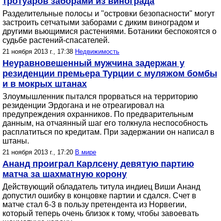
тротуаров заборами из винограда
Разделительные полосы и "островки безопасности" могут
застроить сетчатыми заборами с диким виноградом и
другими вьющимися растениями. Ботаники беспокоятся о
судьбе растений-спасателей.
21 ноября 2013 г., 17:38
Недвижимость
Неуравновешенный мужчина задержан у
резиденции премьера Турции с муляжом бомбы
и в мокрых штанах
Злоумышленник пытался прорваться на территорию
резиденции Эрдогана и не отреагировал на
предупреждения охранников. По предварительным
данным, на отчаянный шаг его толкнула неспособность
расплатиться по кредитам. При задержании он написал в
штаны.
21 ноября 2013 г., 17:20
В мире
Ананд проиграл Карлсену девятую партию
матча за шахматную корону
Действующий обладатель титула индиец Виши Ананд
допустил ошибку в концовке партии и сдался. Счет в
матче стал 6-3 в пользу претендента из Норвегии,
который теперь очень близок к тому, чтобы завоевать