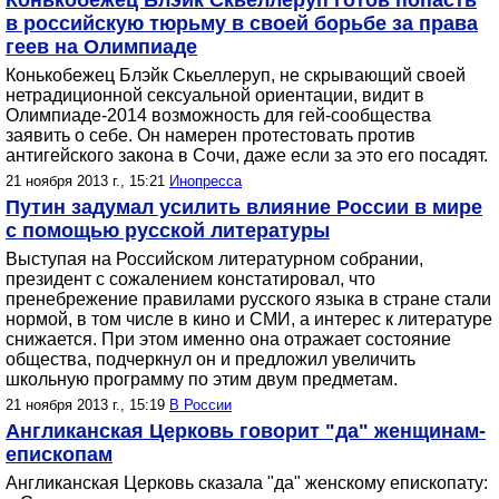
Конькобежец Блэйк Скьеллеруп готов попасть
в российскую тюрьму в своей борьбе за права
геев на Олимпиаде
Конькобежец Блэйк Скьеллеруп, не скрывающий своей
нетрадиционной сексуальной ориентации, видит в
Олимпиаде-2014 возможность для гей-сообщества
заявить о себе. Он намерен протестовать против
антигейского закона в Сочи, даже если за это его посадят.
21 ноября 2013 г., 15:21
Инопресса
Путин задумал усилить влияние России в мире
с помощью русской литературы
Выступая на Российском литературном собрании,
президент с сожалением констатировал, что
пренебрежение правилами русского языка в стране стали
нормой, в том числе в кино и СМИ, а интерес к литературе
снижается. При этом именно она отражает состояние
общества, подчеркнул он и предложил увеличить
школьную программу по этим двум предметам.
21 ноября 2013 г., 15:19
В России
Англиканская Церковь говорит "да" женщинам-
епископам
Англиканская Церковь сказала "да" женскому епископату: