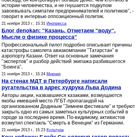
истории человечества, и не гнушается подкупом
завоевывать симпатии предпринимателей и политиков", -
говорит в интервью оппозиционный политик.
21 ноября 2013 г., 15:31
Инопресса
Блог denokan: "Казань. Отметаем "воду".
Мысли о физике процесса"
Профессиональный пилот подробно описывает причины
катастрофы самолета авиакомпании "Татарстан" в
аэропорту Казани. Ответ на основные замечания
"экспертов" и разбор действий экипажа разбившегося
"Боинга".
21 ноября 2013 г., 15:24
Мнения
На стенах МДТ в Петербурге написали
ругательства в адрес худрука Льва Додина
Авторы акции, назвавшиеся казаками, возмущаются
якобы имевшей место ЛГБТ-пропагандой на
организованном Додиным "Зимнем фестивале" и требуют
закрыть одно из самых заметных культурных событий в
городе за последнее время. По-видимому, активистов
возмутил спектакль "Смерть в Венеции" из Германии.
21 ноября 2013 г., 15:23
Культура