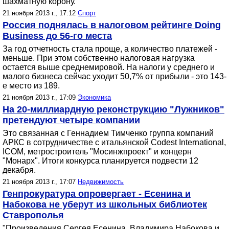
шахматную корону.
21 ноября 2013 г., 17:12
Спорт
Россия поднялась в налоговом рейтинге Doing
Business до 56-го места
За год отчетность стала проще, а количество платежей -
меньше. При этом собственно налоговая нагрузка
остается выше среднемировой. На налоги у среднего и
малого бизнеса сейчас уходит 50,7% от прибыли - это 143-
е место из 189.
21 ноября 2013 г., 17:09
Экономика
На 20-миллиардную реконструкцию "Лужников"
претендуют четыре компании
Это связанная с Геннадием Тимченко группа компаний
АРКС в сотрудничестве с итальянской Codest International,
ICOM, метростроитель "Мосинжпроект" и концерн
"Монарх". Итоги конкурса планируется подвести 12
декабря.
21 ноября 2013 г., 17:07
Недвижимость
Генпрокуратура опровергает - Есенина и
Набокова не уберут из школьных библиотек
Ставрополья
"Произведения Сергея Есенина, Владимира Набокова и