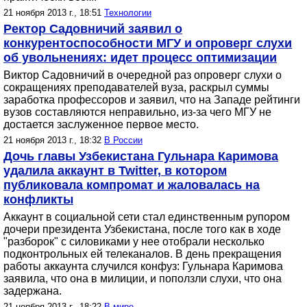
21 ноября 2013 г., 18:51
Технологии
Ректор Садовничий заявил о
конкурентоспособности МГУ и опроверг слухи
об увольнениях: идет процесс оптимизации
Виктор Садовничий в очередной раз опроверг слухи о
сокращениях преподавателей вуза, раскрыл суммы
заработка профессоров и заявил, что на Западе рейтинги
вузов составляются неправильно, из-за чего МГУ не
достается заслуженное первое место.
21 ноября 2013 г., 18:32
В России
Дочь главы Узбекистана Гульнара Каримова
удалила аккаунт в Twitter, в котором
публиковала компромат и жаловалась на
конфликты
Аккаунт в социальной сети стал единственным рупором
дочери президента Узбекистана, после того как в ходе
"разборок" с силовиками у нее отобрали несколько
подконтрольных ей телеканалов. В день прекращения
работы аккаунта случился конфуз: Гульнара Каримова
заявила, что она в милиции, и поползли слухи, что она
задержана.
21 ноября 2013 г., 18:22
В мире