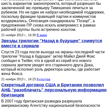
шесть вариантов законопроекта, который разрешил бы
заключенной экс-премьеру Тимошенко лечиться за
рубежом. Но ни один не набрал необходимой поддержки,
поскольку фракции правящей партии и коммунистов
воздержались. Оппозиция скандировала "Позор!", а
предложение ПР снова искать компромисс в рамках
рабочей группы было встречено хохотом.
21 ноября 2013 г., 14:30
В мире
Звезды трилогии "Назад в будущее" снимутся
вместе в сериале
Спустя 23 года после выхода на экраны последней части
трилогии "Назад в будущее" актер Майкл Джей Фокс
сообщил в Twitter, что в одной из серий его нового
сериала зрители увидят его старинного друга Дока,
который исполнит роль директора школы, где работает
жена Фокса.
21 ноября 2013 г., 14:23
Культура
Секретный договор США и Британии позволил
АНБ "разоблачать" персональную информацию
британцев
В 2007 году британская разведка разрешила
американскому Агентству национальной безопасности