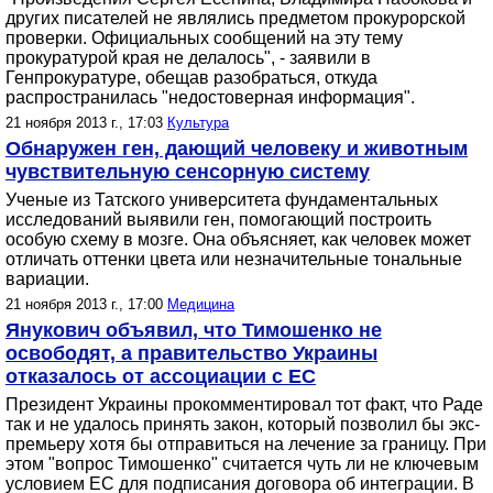
других писателей не являлись предметом прокурорской
проверки. Официальных сообщений на эту тему
прокуратурой края не делалось", - заявили в
Генпрокуратуре, обещав разобраться, откуда
распространилась "недостоверная информация".
21 ноября 2013 г., 17:03
Культура
Обнаружен ген, дающий человеку и животным
чувствительную сенсорную систему
Ученые из Татского университета фундаментальных
исследований выявили ген, помогающий построить
особую схему в мозге. Она объясняет, как человек может
отличать оттенки цвета или незначительные тональные
вариации.
21 ноября 2013 г., 17:00
Медицина
Янукович объявил, что Тимошенко не
освободят, а правительство Украины
отказалось от ассоциации с ЕС
Президент Украины прокомментировал тот факт, что Раде
так и не удалось принять закон, который позволил бы экс-
премьеру хотя бы отправиться на лечение за границу. При
этом "вопрос Тимошенко" считается чуть ли не ключевым
условием ЕС для подписания договора об интеграции. В