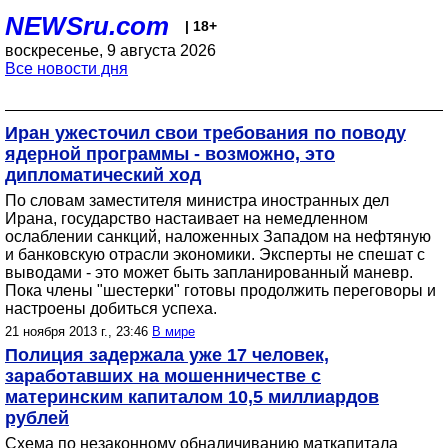
NEWSru.com
| 18+
воскресенье, 9 августа 2026
Все новости дня
Иран ужесточил свои требования по поводу
ядерной программы - возможно, это
дипломатический ход
По словам заместителя министра иностранных дел
Ирана, государство настаивает на немедленном
ослаблении санкций, наложенных Западом на нефтяную
и банковскую отрасли экономики. Эксперты не спешат с
выводами - это может быть запланированный маневр.
Пока члены "шестерки" готовы продолжить переговоры и
настроены добиться успеха.
21 ноября 2013 г., 23:46
В мире
Полиция задержала уже 17 человек,
заработавших на мошенничестве с
материнским капиталом 10,5 миллиардов
рублей
Схема по незаконному обналичиванию маткапитала