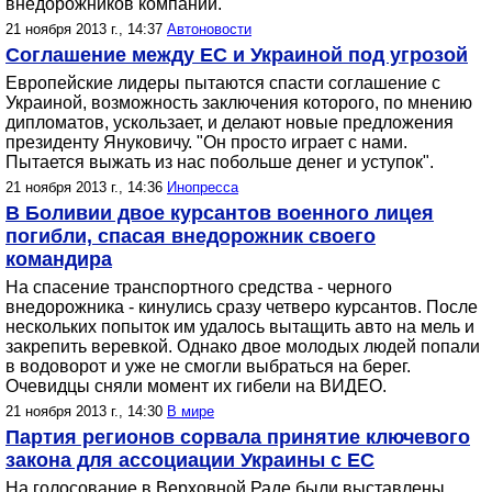
внедорожников компании.
21 ноября 2013 г., 14:37
Автоновости
Соглашение между ЕС и Украиной под угрозой
Европейские лидеры пытаются спасти соглашение с
Украиной, возможность заключения которого, по мнению
дипломатов, ускользает, и делают новые предложения
президенту Януковичу. "Он просто играет с нами.
Пытается выжать из нас побольше денег и уступок".
21 ноября 2013 г., 14:36
Инопресса
В Боливии двое курсантов военного лицея
погибли, спасая внедорожник своего
командира
На спасение транспортного средства - черного
внедорожника - кинулись сразу четверо курсантов. После
нескольких попыток им удалось вытащить авто на мель и
закрепить веревкой. Однако двое молодых людей попали
в водоворот и уже не смогли выбраться на берег.
Очевидцы сняли момент их гибели на ВИДЕО.
21 ноября 2013 г., 14:30
В мире
Партия регионов сорвала принятие ключевого
закона для ассоциации Украины с ЕС
На голосование в Верховной Раде были выставлены