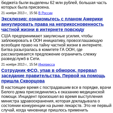
бюджета были выделены 62 млн рублей, большая часть
которых была присвоена.
21 ноября 2013 г., 15:56
В России
Эксклюзив: ознакомьтесь с планом Америки
аннулировать права на неприкосновенность
частной жизни в интернете повсюду
США предпринимают закулисные усилия, чтобы
заблокировать в ООН инициативу, провозглашающую
всеобщее право на тайну частной жизни в интернете.
Битва разыгралась в комитете ГА ООН, где
рассматривается предложение ограничить слежку
разведслужб в Сети.
21 ноября 2013 г., 15:54
Инопресса
Сотрудник ФСО, упав в обморок, прервал
заседание правительства. Первой на помощь
пришла Скворцова
В настоящее время с пострадавшим все в порядке, врачи
Белого дома присоединились к оказанию медицинской
помощи. Инцидент произошел во время выступления
министра здравоохранения, которая докладывала о
состоянии конкуренции на рынке лекарств. Это не первый
случай, когда чиновнице пришлось применить