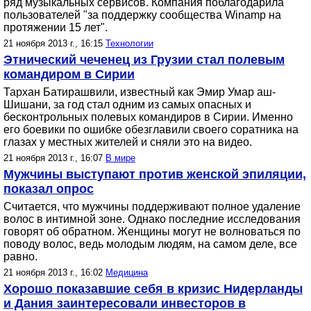
ряд музыкальных сервисов. Компания поблагодарила
пользователей "за поддержку сообщества Winamp на
протяжении 15 лет".
21 ноября 2013 г., 16:15
Технологии
Этнический чеченец из Грузии стал полевым
командиром в Сирии
Тархан Батирашвили, известный как Эмир Умар аш-
Шишани, за год стал одним из самых опасных и
бесконтрольных полевых командиров в Сирии. Именно
его боевики по ошибке обезглавили своего соратника на
глазах у местных жителей и сняли это на видео.
21 ноября 2013 г., 16:07
В мире
Мужчины выступают против женской эпиляции,
показал опрос
Считается, что мужчины поддерживают полное удаление
волос в интимной зоне. Однако последние исследования
говорят об обратном. Женщины могут не волноваться по
поводу волос, ведь молодым людям, на самом деле, все
равно.
21 ноября 2013 г., 16:02
Медицина
Хорошо показавшие себя в кризис Нидерланды
и Дания заинтересовали инвесторов в