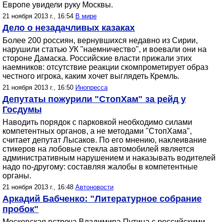
Европе увидели руку Москвы.
21 ноября 2013 г., 16:54
В мире
Дело о незадачливых казаках
Более 200 россиян, вернувшихся недавно из Сирии,
нарушили статью УК "наемничество", и воевали они на
стороне Дамаска. Российские власти прижали этих
наемников: отсутствие реакции скомпрометирует образ
честного игрока, каким хочет выглядеть Кремль.
21 ноября 2013 г., 16:50
Инопресса
Депутаты пожурили "СтопХам" за рейд у
Госдумы
Наводить порядок с парковкой необходимо силами
компетентных органов, а не методами "СтопХама",
считает депутат Лысаков. По его мнению, наклеивание
стикеров на лобовые стекла автомобилей является
административным нарушением и наказывать водителей
надо по-другому: составляя жалобы в компетентные
органы.
21 ноября 2013 г., 16:48
Автоновости
Аркадий Бабченко: "Литературное собрание
пробок"
Московская встреча Владимира Путина с российскими