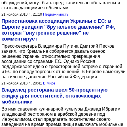
обсуждений, могут быть представительно обставлены и
стать выдающимися объектами.
21 ноября 2013 г., 21:10
Недвижимость
Приостановка ассоциации Украины с ЕС: в
Европе увидели "брутальное давление" РФ,
которая "внутреннее решение" не
комментирует
Пресс-секретарь Владимира Путина Дмитрий Песков
заявил, что Кремль не собирается давать оценок
решению Украины относительно прекращения
ассоциации со странами ЕС. Однако Россия
поддерживает идею о трехсторонней встрече с Украиной
и ЕС по поводу торговых отношений. В Европе намекнули
на сильное давление Российской Федерации.
21 ноября 2013 г., 20:41
В мире
Владелец ресторана ввел 50-процентную
скидку для посетителей, отключающих
мобильники
Во имя спасения кулинарной культуры Джавад Ибрагим,
владеющий рестораном в арабской деревне под
Иерусалимом, стал предлагать посетителям своего
заведения на время приема пищи выключать мобильные