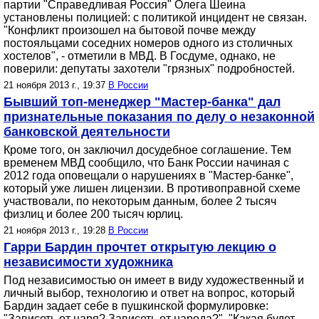
партии "Справедливая Россия" Олега Шеина
установлены полицией: с политикой инцидент не связан.
"Конфликт произошел на бытовой почве между
постояльцами соседних номеров одного из столичных
хостелов", - отметили в МВД. В Госдуме, однако, не
поверили: депутаты захотели "грязных" подробностей.
21 ноября 2013 г., 19:37
В России
Бывший топ-менеджер "Мастер-банка" дал
признательные показания по делу о незаконной
банковской деятельности
Кроме того, он заключил досудебное соглашение. Тем
временем МВД сообщило, что Банк России начиная с
2012 года оповещали о нарушениях в "Мастер-банке",
который уже лишен лицензии. В противоправной схеме
участвовали, по некоторым данным, более 2 тысяч
физлиц и более 200 тысяч юрлиц.
21 ноября 2013 г., 19:28
В России
Гарри Бардин прочтет открытую лекцию о
независимости художника
Под независимостью он имеет в виду художественный и
личный выбор, технологию и ответ на вопрос, который
Бардин задает себе в пушкинской формулировке:
"Зависеть от царя? Зависеть от народа?". "Какая будет