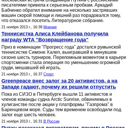
писателями привела к серьезным пробкам. Аркадий
Бабченко обратил внимание на несколько застрявших
машин скорой помощи и лишний раз порадовался тому,
что отказался посетить Литературное собрание.
21 ноября 2013 г., 16:39
Мнения
Теннисистка Алиса Клейбанова получила
награду WTA "Возвращение года"
Приз в номинации "Прогресс года" достался румынской
теннисистке Симоне Халеп, выигравшей в минувшем
сезоне шесть турниров. Переломным моментом в карьере
спортсменки стала операция по уменьшению огромной
груди, мешавшей ей играть.
21 ноября 2013 г., 16:37
Спорт
Greenpeace внес залог за 20 активистов, а на
Западе гадают, почему их решили отпустить
Пока из СИЗО в Петербурге вышли 11 активистов и
членов команды судна Arсtic Sunrise, обвиняемых в
хулиганстве после акции у платформы "Газпрома" в
Баренцевом море. Суды тем временем освободили под
залог еще шесть человек.
21 ноября 2013 г., 16:31
В России