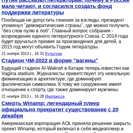
Путин рассказал литераторам, почему в России
мало читают, и согласился создать фонд
поддержки литературы
Пообещав не допустить гонения за взгляды, президент
упомянул "демократические страны", где можно получить
"без слов пулю в лоб". Главный вопрос собрания -
возрождение единого литературного Союза. С 2014 года
будет вручаться премия за произведения для детей, а
2015 год могут объявить Годом литературы.
21 ноября 2013 г., 16:31
Культура
Стадион ЧМ-2022 в форме "вагины"
Будущий стадион Al-Wakrah в Катаре теперь известен как
Vagina stadium. Журналисты приветствуют эту невольную
феминизацию в архитектуре, где доминирует
фаллическая символика. К тому же сооружение имеет
отношение к спорту, где также доминируют мужчины.
21 ноября 2013 г., 16:28
Инопресса
Смерть Winamp: легендарный плеер
официально прекратит существование с 20
декабря
Американская корпорация AOL приняла решение закрыть
проект Winamp, который включал в себя медиаплеер и