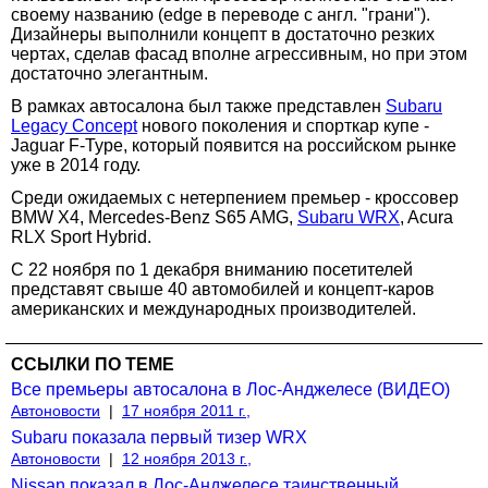
своему названию (edge в переводе с англ. "грани").
Дизайнеры выполнили концепт в достаточно резких
чертах, сделав фасад вполне агрессивным, но при этом
достаточно элегантным.
В рамках автосалона был также представлен
Subaru
Legacy Concept
нового поколения и спорткар купе -
Jaguar F-Type, который появится на российском рынке
уже в 2014 году.
Среди ожидаемых с нетерпением премьер - кроссовер
BMW Х4, Mercedes-Benz S65 AMG,
Subaru WRX
, Acura
RLX Sport Hybrid.
С 22 ноября по 1 декабря вниманию посетителей
представят свыше 40 автомобилей и концепт-каров
американских и международных производителей.
ССЫЛКИ ПО ТЕМЕ
Все премьеры автосалона в Лос-Анджелесе (ВИДЕО)
Автоновости
|
17 ноября 2011 г.,
Subaru показала первый тизер WRX
Автоновости
|
12 ноября 2013 г.,
Nissan показал в Лос-Анджелесе таинственный