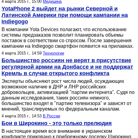
4 марта 2015 г., 15:00
Медицина
YotaPhone 2 выйдет на рынки Северной и
Латинской Америки при помощи кампании на
Indiegogo
В компании Yota Devices полагают, что использование
системы предзаказов позволит планировать объемы
поставок в соответствии со спросом. После завершения
кампании на Indiegogo смартфон появится на прилавках.
4 марта 2015 г., 14:59
Технологии
Большинство россиян не верят в присутствие
регулярной армии на Донбассе и не поддержат
Кремль в случае открытого конфликта
Эксперты объясняют рост числа людей, осуждающих
возможное наличие в ДНР и ЛНР российских
добровольцев, активизацией "партии интернета". Судя по
данным исследования, таких россиян немного,
большинство входят в "партию телевизора" и зависят от
мнений, транслируемых по федеральным каналам.
4 марта 2015 г., 14:53
В России
Бои в Широкино - это только прелюдия
В настоящее время все внимание в украинском
конфликте приковано к прибрежному поселку Широкино