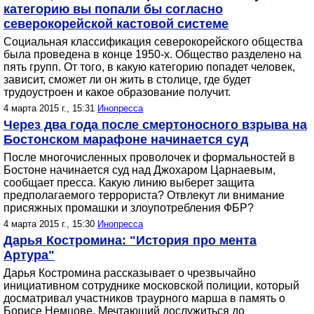
категорию вы попали бы согласно
северокорейской кастовой системе
Социальная классификация северокорейского общества
была проведена в конце 1950-х. Общество разделено на
пять групп. От того, в какую категорию попадет человек,
зависит, сможет ли он жить в столице, где будет
трудоустроен и какое образование получит.
4 марта 2015 г., 15:31
Инопресса
Через два года после смертоносного взрыва на
Бостонском марафоне начинается суд
После многочисленных проволочек и формальностей в
Бостоне начинается суд над Джохаром Царнаевым,
сообщает пресса. Какую линию выберет защита
предполагаемого террориста? Отвлекут ли внимание
присяжных промашки и злоупотребления ФБР?
4 марта 2015 г., 15:30
Инопресса
Дарья Костромина: "История про мента
Артура"
Дарья Костромина рассказывает о чрезвычайно
инициативном сотруднике московской полиции, который
досматривал участников траурного марша в память о
Борисе Немцове. Мечтающий дослужиться до