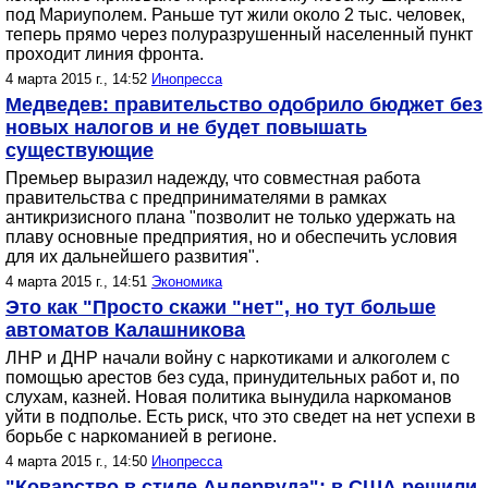
под Мариуполем. Раньше тут жили около 2 тыс. человек,
теперь прямо через полуразрушенный населенный пункт
проходит линия фронта.
4 марта 2015 г., 14:52
Инопресса
Медведев: правительство одобрило бюджет без
новых налогов и не будет повышать
существующие
Премьер выразил надежду, что совместная работа
правительства с предпринимателями в рамках
антикризисного плана "позволит не только удержать на
плаву основные предприятия, но и обеспечить условия
для их дальнейшего развития".
4 марта 2015 г., 14:51
Экономика
Это как "Просто скажи "нет", но тут больше
автоматов Калашникова
ЛНР и ДНР начали войну с наркотиками и алкоголем с
помощью арестов без суда, принудительных работ и, по
слухам, казней. Новая политика вынудила наркоманов
уйти в подполье. Есть риск, что это сведет на нет успехи в
борьбе с наркоманией в регионе.
4 марта 2015 г., 14:50
Инопресса
"Коварство в стиле Андервуда": в США решили