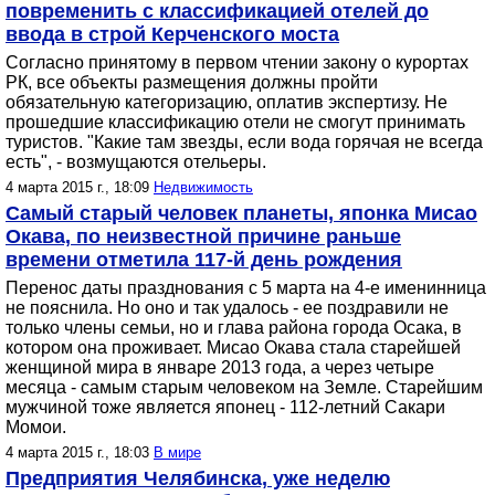
повременить с классификацией отелей до
ввода в строй Керченского моста
Согласно принятому в первом чтении закону о курортах
РК, все объекты размещения должны пройти
обязательную категоризацию, оплатив экспертизу. Не
прошедшие классификацию отели не смогут принимать
туристов. "Какие там звезды, если вода горячая не всегда
есть", - возмущаются отельеры.
4 марта 2015 г., 18:09
Недвижимость
Самый старый человек планеты, японка Мисао
Окава, по неизвестной причине раньше
времени отметила 117-й день рождения
Перенос даты празднования с 5 марта на 4-е именинница
не пояснила. Но оно и так удалось - ее поздравили не
только члены семьи, но и глава района города Осака, в
котором она проживает. Мисао Окава стала старейшей
женщиной мира в январе 2013 года, а через четыре
месяца - самым старым человеком на Земле. Старейшим
мужчиной тоже является японец - 112-летний Сакари
Момои.
4 марта 2015 г., 18:03
В мире
Предприятия Челябинска, уже неделю