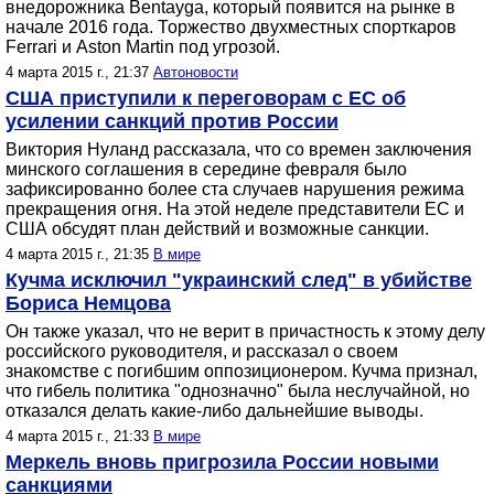
внедорожника Bentayga, который появится на рынке в
начале 2016 года. Торжество двухместных спорткаров
Ferrari и Aston Martin под угрозой.
4 марта 2015 г., 21:37
Автоновости
США приступили к переговорам с ЕС об
усилении санкций против России
Виктория Нуланд рассказала, что со времен заключения
минского соглашения в середине февраля было
зафиксированно более ста случаев нарушения режима
прекращения огня. На этой неделе представители ЕС и
США обсудят план действий и возможные санкции.
4 марта 2015 г., 21:35
В мире
Кучма исключил "украинский след" в убийстве
Бориса Немцова
Он также указал, что не верит в причастность к этому делу
российского руководителя, и рассказал о своем
знакомстве с погибшим оппозиционером. Кучма признал,
что гибель политика "однозначно" была неслучайной, но
отказался делать какие-либо дальнейшие выводы.
4 марта 2015 г., 21:33
В мире
Меркель вновь пригрозила России новыми
санкциями