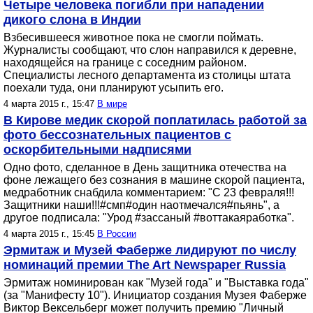
Четыре человека погибли при нападении
дикого слона в Индии
Взбесившееся животное пока не смогли поймать.
Журналисты сообщают, что слон направился к деревне,
находящейся на границе с соседним районом.
Специалисты лесного департамента из столицы штата
поехали туда, они планируют усыпить его.
4 марта 2015 г., 15:47
В мире
В Кирове медик скорой поплатилась работой за
фото бессознательных пациентов с
оскорбительными надписями
Одно фото, сделанное в День защитника отечества на
фоне лежащего без сознания в машине скорой пациента,
медработник снабдила комментарием: "С 23 февраля!!!
Защитники наши!!!#смп#один наотмечался#пьянь", а
другое подписала: "Урод #зассаный #воттакаяработка".
4 марта 2015 г., 15:45
В России
Эрмитаж и Музей Фаберже лидируют по числу
номинаций премии The Art Newspaper Russia
Эрмитаж номинирован как "Музей года" и "Выставка года"
(за "Манифесту 10"). Инициатор создания Музея Фаберже
Виктор Вексельберг может получить премию "Личный