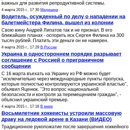
важных для развития репродуктивной системы.
4 марта 2015 г., 17:30
Медицина
Водитель, осужденный по делу о нападении на
балетмейстера Филина, вышел из колонии
Свою вину Андрей Липатов так и не признал. В его
ближайших планах - оспорить иск Сергея Филина на 300
тысяч рублей. Платить эти деньги он не намерен.
4 марта 2015 г., 17:29
В России
Украина в одностороннем порядке разрывает
соглашение с Россией о приграничном
сообщении
С 16 марта въехать на Украину из РФ можно будет
"исключительно через международные пункты пропуска,
которые полностью контролируются украинской властью",
объявил Яценюк. "Это вопрос национальной
безопасности и контроля за перемещением граждан", -
объяснил украинский премьер.
4 марта 2015 г., 17:18
В мире
Восьмилетние хоккеисты устроили массовую
драку на ледовой арене в Казани (ВИДЕО)
Традиционное рукопожатие после завершения хоккейного