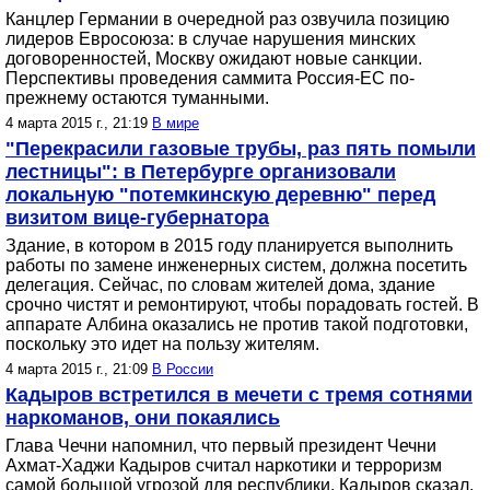
Канцлер Германии в очередной раз озвучила позицию
лидеров Евросоюза: в случае нарушения минских
договоренностей, Москву ожидают новые санкции.
Перспективы проведения саммита Россия-ЕС по-
прежнему остаются туманными.
4 марта 2015 г., 21:19
В мире
"Перекрасили газовые трубы, раз пять помыли
лестницы": в Петербурге организовали
локальную "потемкинскую деревню" перед
визитом вице-губернатора
Здание, в котором в 2015 году планируется выполнить
работы по замене инженерных систем, должна посетить
делегация. Сейчас, по словам жителей дома, здание
срочно чистят и ремонтируют, чтобы порадовать гостей. В
аппарате Албина оказались не против такой подготовки,
поскольку это идет на пользу жителям.
4 марта 2015 г., 21:09
В России
Кадыров встретился в мечети с тремя сотнями
наркоманов, они покаялись
Глава Чечни напомнил, что первый президент Чечни
Ахмат-Хаджи Кадыров считал наркотики и терроризм
самой большой угрозой для республики. Кадыров сказал,