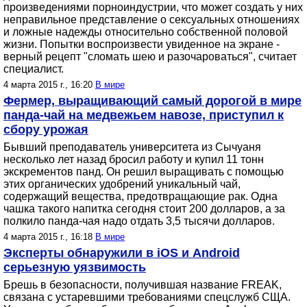
произведениями порноиндустрии, что может создать у них
неправильное представление о сексуальных отношениях
и ложные надежды относительно собственной половой
жизни. Попытки воспроизвести увиденное на экране -
верный рецепт "сломать шею и разочароваться", считает
специалист.
4 марта 2015 г., 16:20
В мире
Фермер, выращивающий самый дорогой в мире
панда-чай на медвежьем навозе, приступил к
сбору урожая
Бывший преподаватель университета из Сычуаня
несколько лет назад бросил работу и купил 11 тонн
экскрементов панд. Он решил выращивать с помощью
этих органических удобрений уникальный чай,
содержащий вещества, предотвращающие рак. Одна
чашка такого напитка сегодня стоит 200 долларов, а за
полкило панда-чая надо отдать 3,5 тысячи долларов.
4 марта 2015 г., 16:18
В мире
Эксперты обнаружили в iOS и Android
серьезную уязвимость
Брешь в безопасности, получившая название FREAK,
связана с устаревшими требованиями спецслужб СЩА.