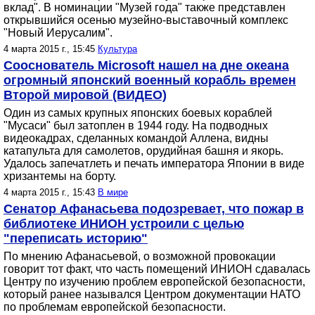
вклад". В номинации "Музей года" также представлен
открывшийся осенью музейно-выставочный комплекс
"Новый Иерусалим".
4 марта 2015 г., 15:45
Культура
Сооснователь Microsoft нашел на дне океана
огромный японский военный корабль времен
Второй мировой (ВИДЕО)
Один из самых крупных японских боевых кораблей
"Мусаси" был затоплен в 1944 году. На подводных
видеокадрах, сделанных командой Аллена, видны
катапульта для самолетов, орудийная башня и якорь.
Удалось запечатлеть и печать императора Японии в виде
хризантемы на борту.
4 марта 2015 г., 15:43
В мире
Сенатор Афанасьева подозревает, что пожар в
библиотеке ИНИОН устроили с целью
"переписать историю"
По мнению Афанасьевой, о возможной провокации
говорит тот факт, что часть помещений ИНИОН сдавалась
Центру по изучению проблем европейской безопасности,
который ранее назывался Центром документации НАТО
по проблемам европейской безопасности.