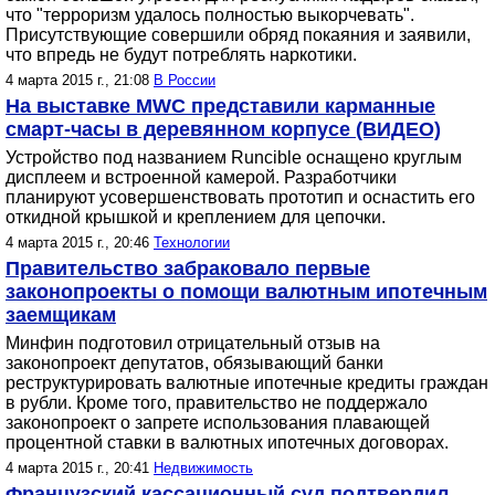
что "терроризм удалось полностью выкорчевать".
Присутствующие совершили обряд покаяния и заявили,
что впредь не будут потреблять наркотики.
4 марта 2015 г., 21:08
В России
На выставке MWC представили карманные
смарт-часы в деревянном корпусе (ВИДЕО)
Устройство под названием Runcible оснащено круглым
дисплеем и встроенной камерой. Разработчики
планируют усовершенствовать прототип и оснастить его
откидной крышкой и креплением для цепочки.
4 марта 2015 г., 20:46
Технологии
Правительство забраковало первые
законопроекты о помощи валютным ипотечным
заемщикам
Минфин подготовил отрицательный отзыв на
законопроект депутатов, обязывающий банки
реструктурировать валютные ипотечные кредиты граждан
в рубли. Кроме того, правительство не поддержало
законопроект о запрете использования плавающей
процентной ставки в валютных ипотечных договорах.
4 марта 2015 г., 20:41
Недвижимость
Французский кассационный суд подтвердил