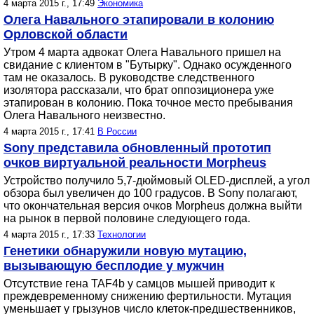
4 марта 2015 г., 17:49
Экономика
Олега Навального этапировали в колонию
Орловской области
Утром 4 марта адвокат Олега Навального пришел на
свидание с клиентом в "Бутырку". Однако осужденного
там не оказалось. В руководстве следственного
изолятора рассказали, что брат оппозиционера уже
этапирован в колонию. Пока точное место пребывания
Олега Навального неизвестно.
4 марта 2015 г., 17:41
В России
Sony представила обновленный прототип
очков виртуальной реальности Morpheus
Устройство получило 5,7-дюймовый OLED-дисплей, а угол
обзора был увеличен до 100 градусов. В Sony полагают,
что окончательная версия очков Morpheus должна выйти
на рынок в первой половине следующего года.
4 марта 2015 г., 17:33
Технологии
Генетики обнаружили новую мутацию,
вызывающую бесплодие у мужчин
Отсутствие гена TAF4b у самцов мышей приводит к
преждевременному снижению фертильности. Мутация
уменьшает у грызунов число клеток-предшественников,