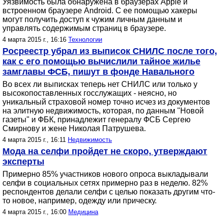
Уязвимость была обнаружена в браузерах Apple и
встроенном браузере Android. С ее помощью хакеры
могут получить доступ к чужим личным данным и
управлять содержимым страниц в браузере.
4 марта 2015 г., 16:16
Технологии
Росреестр убрал из выписок СНИЛС после того,
как с его помощью вычислили тайное жилье
замглавы ФСБ, пишут в фонде Навального
Во всех ли выписках теперь нет СНИЛС или только у
высокопоставленных госслужащих - неясно, но
уникальный страховой номер точно исчез из документов
на элитную недвижимость, которая, по данным "Новой
газеты" и ФБК, принадлежит генералу ФСБ Сергею
Смирнову и жене Николая Патрушева.
4 марта 2015 г., 16:11
Недвижимость
Мода на селфи пройдет не скоро, утверждают
эксперты
Примерно 85% участников нового опроса выкладывали
селфи в социальных сетях примерно раз в неделю. 82%
респондентов делали селфи с целью показать другим что-
то новое, например, одежду или прическу.
4 марта 2015 г., 16:00
Медицина