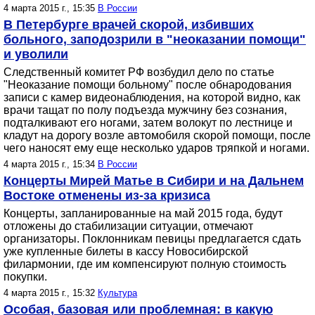
4 марта 2015 г., 15:35
В России
В Петербурге врачей скорой, избивших
больного, заподозрили в "неоказании помощи"
и уволили
Следственный комитет РФ возбудил дело по статье
"Неоказание помощи больному" после обнародования
записи с камер видеонаблюдения, на которой видно, как
врачи тащат по полу подъезда мужчину без сознания,
подталкивают его ногами, затем волокут по лестнице и
кладут на дорогу возле автомобиля скорой помощи, после
чего наносят ему еще несколько ударов тряпкой и ногами.
4 марта 2015 г., 15:34
В России
Концерты Мирей Матье в Сибири и на Дальнем
Востоке отменены из-за кризиса
Концерты, запланированные на май 2015 года, будут
отложены до стабилизации ситуации, отмечают
организаторы. Поклонникам певицы предлагается сдать
уже купленные билеты в кассу Новосибирской
филармонии, где им компенсируют полную стоимость
покупки.
4 марта 2015 г., 15:32
Культура
Особая, базовая или проблемная: в какую