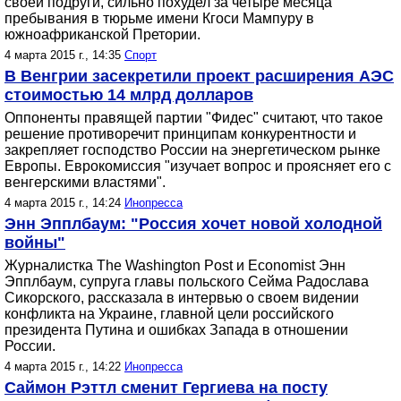
своей подруги, сильно похудел за четыре месяца
пребывания в тюрьме имени Кгоси Мампуру в
южноафриканской Претории.
4 марта 2015 г., 14:35
Спорт
В Венгрии засекретили проект расширения АЭС
стоимостью 14 млрд долларов
Оппоненты правящей партии "Фидес" считают, что такое
решение противоречит принципам конкурентности и
закрепляет господство России на энергетическом рынке
Европы. Еврокомиссия "изучает вопрос и проясняет его с
венгерскими властями".
4 марта 2015 г., 14:24
Инопресса
Энн Эпплбаум: "Россия хочет новой холодной
войны"
Журналистка The Washington Post и Economist Энн
Эпплбаум, супруга главы польского Сейма Радослава
Сикорского, рассказала в интервью о своем видении
конфликта на Украине, главной цели российского
президента Путина и ошибках Запада в отношении
России.
4 марта 2015 г., 14:22
Инопресса
Саймон Рэттл сменит Гергиева на посту