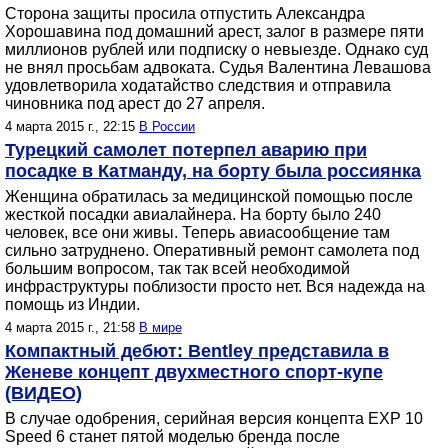
Сторона защиты просила отпустить Александра
Хорошавина под домашний арест, залог в размере пяти
миллионов рублей или подписку о невыезде. Однако суд
не внял просьбам адвоката. Судья Валентина Левашова
удовлетворила ходатайство следствия и отправила
чиновника под арест до 27 апреля.
4 марта 2015 г., 22:15
В России
Турецкий самолет потерпел аварию при
посадке в Катманду, на борту была россиянка
Женщина обратилась за медицинской помощью после
жесткой посадки авиалайнера. На борту было 240
человек, все они живы. Теперь авиасообщение там
сильно затруднено. Оперативный ремонт самолета под
большим вопросом, так так всей необходимой
инфраструктуры поблизости просто нет. Вся надежда на
помощь из Индии.
4 марта 2015 г., 21:58
В мире
Компактный дебют: Bentley представила в
Женеве концепт двухместного спорт-купе
(ВИДЕО)
В случае одобрения, серийная версия концепта EXP 10
Speed 6 станет пятой моделью бренда после