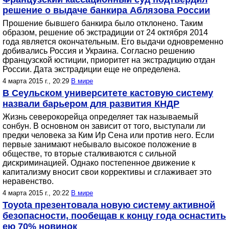
решение о выдаче банкира Аблязова России
Прошение бывшего банкира было отклонено. Таким
образом, решение об экстрадиции от 24 октября 2014
года является окончательным. Его выдачи одновременно
добивались Россия и Украина. Согласно решению
французской юстиции, приоритет на экстрадицию отдан
России. Дата экстрадиции еще не определена.
4 марта 2015 г., 20:29
В мире
В Сеульском университете кастовую систему
назвали барьером для развития КНДР
Жизнь северокорейца определяет так называемый
сонбун. В основном он зависит от того, выступали ли
предки человека за Ким Ир Сена или против него. Если
первые занимают небывало высокое положение в
обществе, то вторые сталкиваются с сильной
дискриминацией. Однако постепенное движение к
капитализму вносит свои коррективы и сглаживает это
неравенство.
4 марта 2015 г., 20:22
В мире
Toyota презентовала новую систему активной
безопасности, пообещав к концу года оснастить
ею 70% новинок