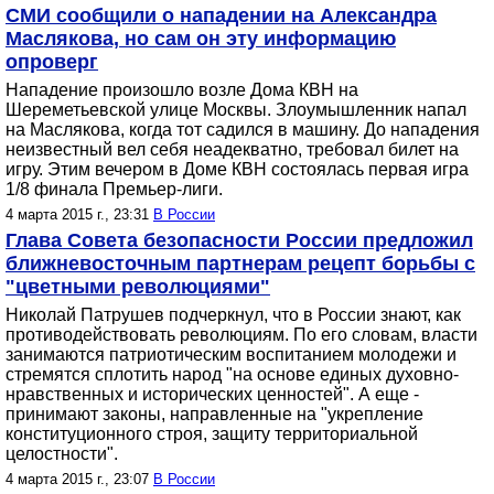
СМИ сообщили о нападении на Александра
Маслякова, но сам он эту информацию
опроверг
Нападение произошло возле Дома КВН на
Шереметьевской улице Москвы. Злоумышленник напал
на Маслякова, когда тот садился в машину. До нападения
неизвестный вел себя неадекватно, требовал билет на
игру. Этим вечером в Доме КВН состоялась первая игра
1/8 финала Премьер-лиги.
4 марта 2015 г., 23:31
В России
Глава Совета безопасности России предложил
ближневосточным партнерам рецепт борьбы с
"цветными революциями"
Николай Патрушев подчеркнул, что в России знают, как
противодействовать революциям. По его словам, власти
занимаются патриотическим воспитанием молодежи и
стремятся сплотить народ "на основе единых духовно-
нравственных и исторических ценностей". А еще -
принимают законы, направленные на "укрепление
конституционного строя, защиту территориальной
целостности".
4 марта 2015 г., 23:07
В России