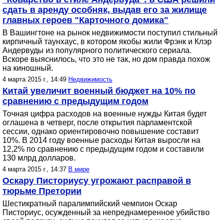
сдать в аренду особняк, выдав его за жилище
главных героев "Карточного домика"
В Вашингтоне на рынок недвижимости поступил стильный
кирпичный таунхаус, в котором якобы жили Фрэнк и Клэр
Андервуды из популярного политического сериала.
Вскоре выяснилось, что это не так, но дом правда похож
на киношный.
4 марта 2015 г., 14:49
Недвижимость
Китай увеличит военный бюджет на 10% по
сравнению с предыдущим годом
Точная цифра расходов на военные нужды Китая будет
оглашена в четверг, после открытия парламентской
сессии, однако ориентировочно повышение составит
10%. В 2014 году военные расходы Китая выросли на
12,2% по сравнению с предыдущим годом и составили
130 млрд долларов.
4 марта 2015 г., 14:37
В мире
Оскару Писториусу угрожают расправой в
тюрьме Претории
Шестикратный паралимпийский чемпион Оскар
Писториус, осужденный за непреднамеренное убийство