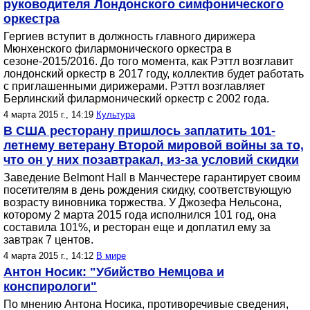
руководителя Лондонского симфонического
оркестра
Гергиев вступит в должность главного дирижера
Мюнхенского филармонического оркестра в
сезоне-2015/2016. До того момента, как Рэттл возглавит
лондонский оркестр в 2017 году, коллектив будет работать
с приглашенными дирижерами. Рэттл возглавляет
Берлинский филармонический оркестр с 2002 года.
4 марта 2015 г., 14:19
Культура
В США ресторану пришлось заплатить 101-
летнему ветерану Второй мировой войны за то,
что он у них позавтракал, из-за условий скидки
Заведение Belmont Hall в Манчестере гарантирует своим
посетителям в день рождения скидку, соответствующую
возрасту виновника торжества. У Джозефа Нельсона,
которому 2 марта 2015 года исполнился 101 год, она
составила 101%, и ресторан еще и доплатил ему за
завтрак 7 центов.
4 марта 2015 г., 14:12
В мире
Антон Носик: "Убийство Немцова и
конспирологи"
По мнению Антона Носика, противоречивые сведения,