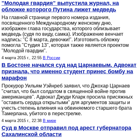
"Молодая гвардия" выпустила журнал, на
обложке которого Путина лижет медведь
На главной странице первого номера издания,
посвященного Международному женскому дню,
изображен глава государства, которого облизывает
медведь (судя по виду, самка). Изображение венчает
надпись: "С 8 марта, девочки!". Изготовить обложку
помогла "Студия 13", которая также является проектом
"Молодой гвардии".
4 марта 2015 г., 22:55
В России
В Бостоне начался суд над Царнаевым. Адвокат
признала, что именно студент принес бомбу на
марафон
Прокурор Уильям Уэйнреб заявил, что Джохар Царнаев
"считал, что был солдатом в священной войне против
американцев". Адвокат Джуди Кларк просила присяжных
"оставить сердца открытыми" для аргументов защиты и
учесть степень влияния на обвиняемого старшего брата
Тамерлана, убитого в перестрелке.
4 марта 2015 г., 22:38
В мире
Суд в Москве отправил под арест губернатора
Сахалинской области