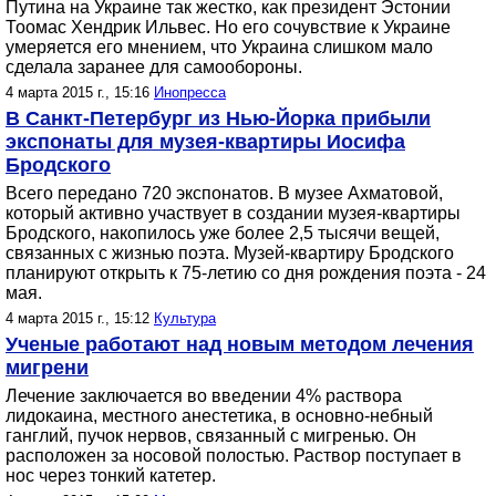
Путина на Украине так жестко, как президент Эстонии
Тоомас Хендрик Ильвес. Но его сочувствие к Украине
умеряется его мнением, что Украина слишком мало
сделала заранее для самообороны.
4 марта 2015 г., 15:16
Инопресса
В Санкт-Петербург из Нью-Йорка прибыли
экспонаты для музея-квартиры Иосифа
Бродского
Всего передано 720 экспонатов. В музее Ахматовой,
который активно участвует в создании музея-квартиры
Бродского, накопилось уже более 2,5 тысячи вещей,
связанных с жизнью поэта. Музей-квартиру Бродского
планируют открыть к 75-летию со дня рождения поэта - 24
мая.
4 марта 2015 г., 15:12
Культура
Ученые работают над новым методом лечения
мигрени
Лечение заключается во введении 4% раствора
лидокаина, местного анестетика, в основно-небный
ганглий, пучок нервов, связанный с мигренью. Он
расположен за носовой полостью. Раствор поступает в
нос через тонкий катетер.