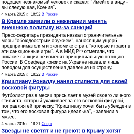
подошел незнакомый человек и сказал: "Имейте в виду -
вы следующая, Ксения".
4 марта 2015 г., 18:52
В России
В Кремле заявили о нежелании менять
внешнюю политику из-за санкций
Пресс-секретарь президента назвал ограничительные
меры "обоюдоострым оружием", наносящим ущерб
предпринимателям и экономике стран, "которые играют в
эти санкционные игры". А в МИД РФ отметили, что
никакие санкции не изменят принципиальную позицию
России. В Совфеде кризис на Украине назвали лишь
поводом для осуществления давления на страну.
4 марта 2015 г., 18:22
В России
Криштиану Роналду нанял стилиста для своей
восковой фигуры
Футболист раз в месяц присылает в музей своего личного
стилиста, который ухаживает за его восковой фигурой,
поправляя ей прическу. "Криштиану хочет быть убежден в
том, что его восковая фигура идеальна", - заявили в
музее.
4 марта 2015 г., 18:21
Спорт
Звезды не светят и не греют: в Крыму хотят