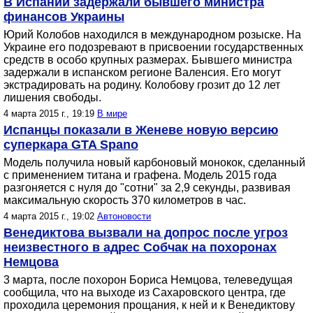
В Испании задержали бывшего министра
финансов Украины
Юрий Колобов находился в международном розыске. На
Украине его подозревают в присвоении государственных
средств в особо крупных размерах. Бывшего министра
задержали в испанском регионе Валенсия. Его могут
экстрадировать на родину. Колобову грозит до 12 лет
лишения свободы.
4 марта 2015 г., 19:19
В мире
Испанцы показали в Женеве новую версию
суперкара GTA Spano
Модель получила новый карбоновый монокок, сделанный
с применением титана и графена. Модель 2015 года
разгоняется с нуля до "сотни" за 2,9 секунды, развивая
максимальную скорость 370 километров в час.
4 марта 2015 г., 19:02
Автоновости
Венедиктова вызвали на допрос после угроз
неизвестного в адрес Собчак на похоронах
Немцова
3 марта, после похорон Бориса Немцова, телеведущая
сообщила, что на выходе из Сахаровского центра, где
проходила церемония прощания, к ней и к Венедиктову