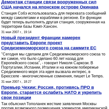
Демонтаж станции связи вооруженных сил
США начался на японском острове Окинава
Станция Собэ использовалась для перехвата сообщений
между самолетами и кораблями в регионе. Ее функции
будет теперь выполнять другая станция, сооруженная на
территории базы Кэмп-Хансен.
31 мая 2007 г., 19:14
Новый президент Франции намерен
представить Европе проект
Средиземноморского союза на саммите ЕС
"Сегодня мы сделаем для Средиземноморского союза то
же самое, что было сделано 60 лет назад для
Европейского союза", - говорит Николя Саркози. В
Португалии, Испании, Италии и на южном побережье
Средиземного моря эта идея вызвала интерес, в
Брюсселе - многочисленные сомнения, пишет Le Temps.
31 мая 2007 г., 18:27
Премьер Чехии: Россия, противясь ПРО в
Европе, старается ослабить НАТО и укрепить
свои позиции
Так объяснил Тополанек жесткие заявления Москвы
против возможного размещения элементов американской