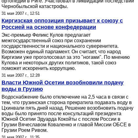
ортопедии в Риге. Участвовал в ликвидации последствий
Чернобыльской катастрофы.
31 мая 2007 г., 12:51
Киргизская оппозиция призывает к союзу с
Россией на основе конфедерации
Экс-премьер Феликс Кулов предлагает
межгосударственный союз при сохранении
государственности и национального суверенитета.
Возможен единый парламент. Он считает, что народ
Киргизии уже проголосовал за это "ногами". По мнению
Кулова и некоторых других политиков, такой союз
поможет искоренить коррупцию.
31 мая 2007 г., 12:28
Власти Южной Осетии возобновили подачу
воды в Грузию
Водоснабжение было отключение на 2,5 часа в связи с
тем, что грузинская сторона прекратила подавать воду в
Цхинвали пять дней назад. Решение возобновить подачу
воды было принято после консультаций президента
Южной Осетии Эдуарда Кокойты с послом России в
Грузии Вячеславом Коваленко и главой Миссии ОБСЕ в
Грузии Роем Ривом.
31 мая 2007 г., 11:35