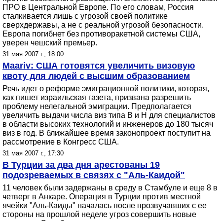
ПРО в Центральной Европе. По его словам, Россия
сталкивается лишь с угрозой своей политике
сверхдержавы, а не с реальной угрозой безопасности.
Европа погибнет без противоракетной системы США,
уверен чешский премьер.
31 мая 2007 г., 18:00
Maariv: США готовятся увеличить визовую
квоту для людей с высшим образованием
Речь идет о реформе эмиграционной политики, которая,
как пишет израильская газета, призвана разрешить
проблему нелегальной эмиграции. Предполагается
увеличить выдачи числа виз типа B и H для специалистов
в области высоких технологий и инженеров до 180 тысяч
виз в год. В ближайшее время законопроект поступит на
рассмотрение в Конгресс США.
31 мая 2007 г., 17:30
В Турции за два дня арестованы 19
подозреваемых в связях с "Аль-Каидой"
11 человек были задержаны в среду в Стамбуле и еще 8 в
четверг в Анкаре. Операция в Турции против местной
ячейки "Аль-Каиды" началась после прозвучавших с ее
стороны на прошлой неделе угроз совершить новые