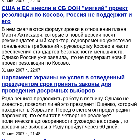
31 мая 2007 г., 22:14
США и ЕС внесли в СБ ООН "мягкий" проект
резолюции по Косово, Россия не поддержит и
его
В нем смягчаются формулировки в отношении плана
Марти Ахтисаари, которые в новой версии носят
рекомендательный характер, одновременно ужесточая
тональность требований к руководству Косово в части
обеспечения стандартов безопасности меньшинств.
Однако Россия уже заявила, что не поддержит новый
проект резолюции по Косово.
31 мая 2007 г., 22:07
Парламент Украины не успел в отведенный
президентом срок принять законы для
проведения досрочных выборов
Рада решила продолжить работу в пятницу. Однако не
известно, позволит ли ей это президент Ющенко, который
находится в Хорватии. Перед отлетом он предупредил
парламент, что если тот в четверг не реализует
политические договоренности руководства страны, то
досрочные выборы в Раду пройдут через 60 дней.
31 мая 2007 г., 21:48