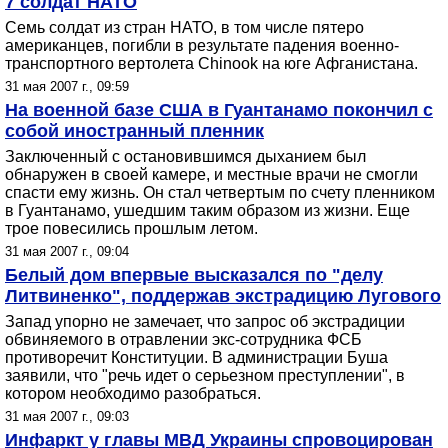
7 солдат НАТО
Семь солдат из стран НАТО, в том числе пятеро
американцев, погибли в результате падения военно-
транспортного вертолета Chinook на юге Афганистана.
31 мая 2007 г., 09:59
На военной базе США в Гуантанамо покончил с
собой иностранный пленник
Заключенный с остановившимся дыханием был
обнаружен в своей камере, и местные врачи не смогли
спасти ему жизнь. Он стал четвертым по счету пленником
в Гуантанамо, ушедшим таким образом из жизни. Еще
трое повесились прошлым летом.
31 мая 2007 г., 09:04
Белый дом впервые высказался по "делу
Литвиненко", поддержав экстрадицию Лугового
Запад упорно не замечает, что запрос об экстрадиции
обвиняемого в отравлении экс-сотрудника ФСБ
противоречит Конституции. В администрации Буша
заявили, что "речь идет о серьезном преступлении", в
котором необходимо разобраться.
31 мая 2007 г., 09:03
Инфаркт у главы МВД Украины спровоцирован