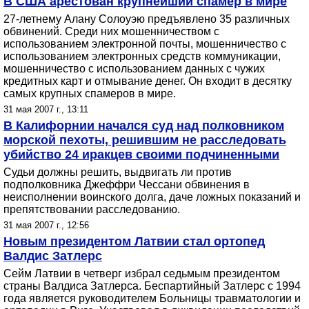
В США арестован крупнейший спамер в мире
27-летнему Алану Солоуэю предъявлено 35 различных
обвинений. Среди них мошенничеством с
использованием электронной почты, мошенничество с
использованием электронных средств коммуникации,
мошенничество с использованием данных с чужих
кредитных карт и отмывание денег. Он входит в десятку
самых крупных спамеров в мире.
31 мая 2007 г., 13:11
В Калифорнии начался суд над полковником
морской пехоты, решившим не расследовать
убийство 24 иракцев своими подчиненными
Судьи должны решить, выдвигать ли против
подполковника Джеффри Чессани обвинения в
неисполнении воинского долга, даче ложных показаний и
препятствовании расследованию.
31 мая 2007 г., 12:56
Новым президентом Латвии стал ортопед
Валдис Затлерс
Сейм Латвии в четверг избрал седьмым президентом
страны Валдиса Затлерса. Беспартийный Затлерс с 1994
года является руководителем Больницы травматологии и