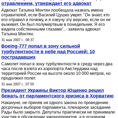
отравлением, утверждает его адвокат
Адвокат Татьяна Монтян пообещала назвать имена
отравителей, если Василий Цушко умрет. "Он знает, кто
его отравил и почему, и я озвучу эту версию, если он не
выживет. Он был полумертвым в понедельник. Я его
видела собственными глазами", - заявила адвокат
Татьяна Монтян.
31 мая 2007 г., 08:37
Boeing-777 попал в зону сильной
турбулентности в небе над Россией: 10
пострадавших
Самолет попал в зону турбулентности в среду через два
часа после взлета из аэропорта Амстердама над
территорией России на высоте около 10 000 метров, но
продолжил полет.
31 мая 2007 г., 07:55
Президент Украины Виктор Ющенко решил
бежать от парламентского кризиса в Хорватию
Накануне, не приняв ни одного закона по проведению
досрочных выборов парламента, пленарное заседание
Рады было закрыто. Депутаты практически не принимали
участия в обсуждении законопроектов, а в основном