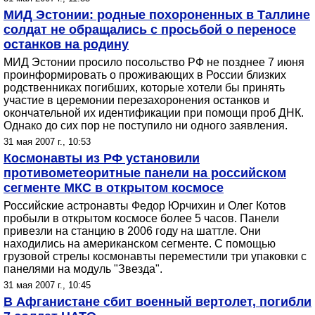
МИД Эстонии: родные похороненных в Таллине
солдат не обращались с просьбой о переносе
останков на родину
МИД Эстонии просило посольство РФ не позднее 7 июня
проинформировать о проживающих в России близких
родственниках погибших, которые хотели бы принять
участие в церемонии перезахоронения останков и
окончательной их идентификации при помощи проб ДНК.
Однако до сих пор не поступило ни одного заявления.
31 мая 2007 г., 10:53
Космонавты из РФ установили
противометеоритные панели на российском
сегменте МКС в открытом космосе
Российские астронавты Федор Юрчихин и Олег Котов
пробыли в открытом космосе более 5 часов. Панели
привезли на станцию в 2006 году на шаттле. Они
находились на американском сегменте. С помощью
грузовой стрелы космонавты переместили три упаковки с
панелями на модуль "Звезда".
31 мая 2007 г., 10:45
В Афганистане сбит военный вертолет, погибли