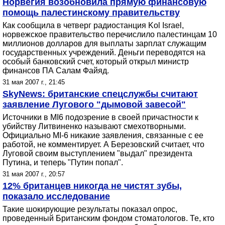
Норвегия возобновила прямую финансовую
помощь палестинскому правительству
Как сообщила в четверг радиостанция Kol Israel,
норвежское правительство перечислило палестинцам 10
миллионов долларов для выплаты зарплат служащим
государственных учреждений. Деньги переводятся на
особый банковский счет, который открыл министр
финансов ПА Салам Файяд.
31 мая 2007 г., 21:45
SkyNews: британские спецслужбы считают
заявление Лугового "дымовой завесой"
Источники в MI6 подозрение в своей причастности к
убийству Литвиненко называют смехотворными.
Официально MI-6 никакие заявления, связанные с ее
работой, не комментирует. А Березовский считает, что
Луговой своим выступлением "выдал" президента
Путина, и теперь "Путин попал".
31 мая 2007 г., 20:57
12% британцев никогда не чистят зубы,
показало исследование
Такие шокирующие результаты показал опрос,
проведенный Британским фондом стоматологов. Те, кто