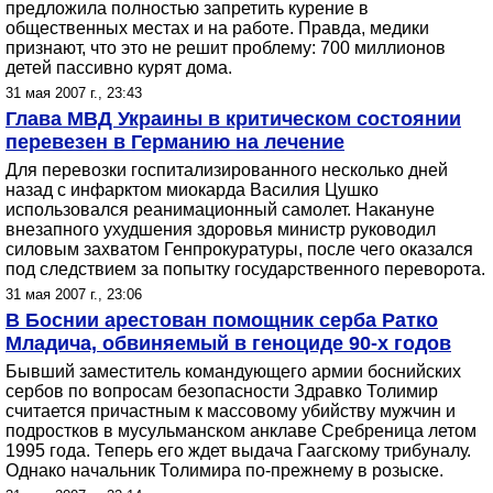
предложила полностью запретить курение в
общественных местах и на работе. Правда, медики
признают, что это не решит проблему: 700 миллионов
детей пассивно курят дома.
31 мая 2007 г., 23:43
Глава МВД Украины в критическом состоянии
перевезен в Германию на лечение
Для перевозки госпитализированного несколько дней
назад с инфарктом миокарда Василия Цушко
использовался реанимационный самолет. Накануне
внезапного ухудшения здоровья министр руководил
силовым захватом Генпрокуратуры, после чего оказался
под следствием за попытку государственного переворота.
31 мая 2007 г., 23:06
В Боснии арестован помощник серба Ратко
Младича, обвиняемый в геноциде 90-х годов
Бывший заместитель командующего армии боснийских
сербов по вопросам безопасности Здравко Толимир
считается причастным к массовому убийству мужчин и
подростков в мусульманском анклаве Сребреница летом
1995 года. Теперь его ждет выдача Гаагскому трибуналу.
Однако начальник Толимира по-прежнему в розыске.