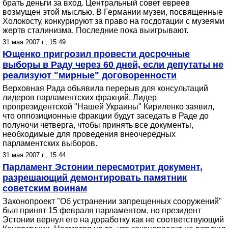
брать деньги за вход. Центральный совет евреев
возмущен этой мыслью. В Германии музеи, посвященные
Холокосту, конкурируют за право на госдотации с музеями
жертв сталинизма. Последние пока выигрывают.
31 мая 2007 г., 15:49
Ющенко пригрозил провести досрочные
выборы в Раду через 60 дней, если депутаты не
реализуют "мирные" договоренности
Верховная Рада объявила перерыв для консультаций
лидеров парламентских фракций. Лидер
пропрезидентской "Нашей Украины" Кириленко заявил,
что оппозиционные фракции будут заседать в Раде до
полуночи четверга, чтобы принять все документы,
необходимые для проведения внеочередных
парламентских выборов.
31 мая 2007 г., 15:44
Парламент Эстонии пересмотрит документ,
разрешающий демонтировать памятник
советским воинам
Законопроект "Об устранении запрещенных сооружений"
был принят 15 февраля парламентом, но президент
Эстонии вернул его на доработку как не соответствующий