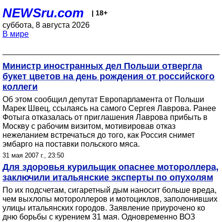
NEWSru.com
| 18+
суббота, 8 августа 2026
В мире
Министр иностранных дел Польши отвергла
букет цветов на день рождения от российского
коллеги
Об этом сообщил депутат Европарламента от Польши
Марек Швец, ссылаясь на самого Сергея Лаврова. Ранее
Фотыга отказалась от приглашения Лаврова прибыть в
Москву с рабочим визитом, мотивировав отказ
нежеланием встречаться до того, как Россия снимет
эмбарго на поставки польского мяса.
31 мая 2007 г., 23:50
Для здоровья курильщик опаснее мотороллера,
заключили итальянские эксперты по опухолям
По их подсчетам, сигаретный дым наносит больше вреда,
чем выхлопы мотороллеров и мотоциклов, заполонивших
улицы итальянских городов. Заявление приурочено ко
дню борьбы с курением 31 мая. Одновременно ВОЗ