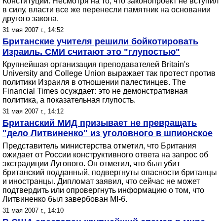
Конституции. Несмотря на то, что законопроект не вступил
в силу, власти все же перенесли памятник на основании
другого закона.
31 мая 2007 г., 14:52
Британские учителя решили бойкотировать
Израиль. СМИ считают это "глупостью"
Крупнейшая организация преподавателей Britain's
University and College Union выражает так протест против
политики Израиля в отношении палестинцев. The
Financial Times осуждает: это не демонстративная
политика, а показательная глупость.
31 мая 2007 г., 14:12
Британский МИД призывает не превращать
"дело Литвиненко" из уголовного в шпионское
Представитель министерства отметил, что Британия
ожидает от России конструктивного ответа на запрос об
экстрадиции Лугового. Он отметил, что был убит
британский подданный, подвергнуты опасности британцы
и иностранцы. Дипломат заявил, что сейчас не может
подтвердить или опровергнуть информацию о том, что
Литвиненко был завербован MI-6.
31 мая 2007 г., 14:10