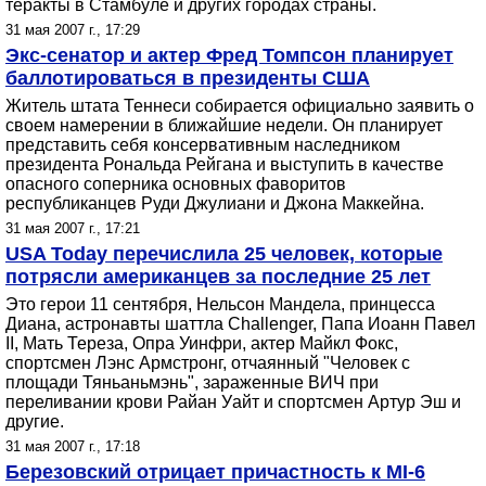
теракты в Стамбуле и других городах страны.
31 мая 2007 г., 17:29
Экс-сенатор и актер Фред Томпсон планирует
баллотироваться в президенты США
Житель штата Теннеси собирается официально заявить о
своем намерении в ближайшие недели. Он планирует
представить себя консервативным наследником
президента Рональда Рейгана и выступить в качестве
опасного соперника основных фаворитов
республиканцев Руди Джулиани и Джона Маккейна.
31 мая 2007 г., 17:21
USA Today перечислила 25 человек, которые
потрясли американцев за последние 25 лет
Это герои 11 сентября, Нельсон Мандела, принцесса
Диана, астронавты шаттла Challenger, Папа Иоанн Павел
II, Мать Тереза, Опра Уинфри, актер Майкл Фокс,
спортсмен Лэнс Армстронг, отчаянный "Человек с
площади Тяньаньмэнь", зараженные ВИЧ при
переливании крови Райан Уайт и спортсмен Артур Эш и
другие.
31 мая 2007 г., 17:18
Березовский отрицает причастность к MI-6