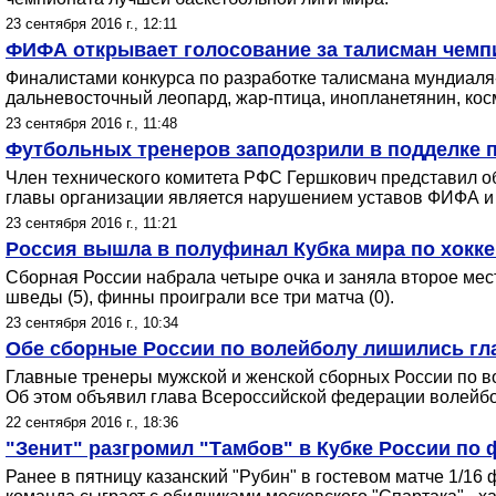
23 сентября 2016 г., 12:11
ФИФА открывает голосование за талисман чемп
Финалистами конкурса по разработке талисмана мундиаля-2
дальневосточный леопард, жар-птица, инопланетянин, косм
23 сентября 2016 г., 11:48
Футбольных тренеров заподозрили в подделке 
Член технического комитета РФС Гершкович представил о
главы организации является нарушением уставов ФИФА и
23 сентября 2016 г., 11:21
Россия вышла в полуфинал Кубка мира по хоккею
Сборная России набрала четыре очка и заняла второе мес
шведы (5), финны проиграли все три матча (0).
23 сентября 2016 г., 10:34
Обе сборные России по волейболу лишились гл
Главные тренеры мужской и женской сборных России по в
Об этом объявил глава Всероссийской федерации волейбо
22 сентября 2016 г., 18:36
"Зенит" разгромил "Тамбов" в Кубке России по
Ранее в пятницу казанский "Рубин" в гостевом матче 1/1