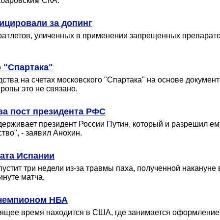
хабаровским СКА.
ицировали за допинг
оатлетов, уличенных в применении запрещенных препаратов
 "Спартака"
тва на счетах московского "Спартака" на основе документ
ропы это не связано.
за пост президента РФС
держивает президент России Путин, который и разрешил ем
тво", - заявил Анохин.
ната Испании
устит три недели из-за травмы паха, полученной накануне
инуте матча.
 чемпионом НБА
оящее время находится в США, где занимается оформлением