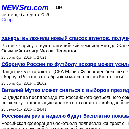
NEWSru.com
| 18+
четверг, 6 августа 2026
Спорт
Хакеры выложили новый список атлетов, получ
В списке присутствуют олимпийский чемпион Рио-де-Жане
Олимпийских игр Милош Теодосич.
23 сентября 2016 г., 17:21
Сборную России по футболу вскоре может усил
Защитник московского ЦСКА Марио Фернандес больше не им
сборную России в октябрьском матче против Коста-Рики.
23 сентября 2016 г., 16:02
Виталий Мутко может сняться с выборов прези
Кандидат на пост президента Российского футбольного со
поскольку "организацию должен возглавлять свободный че
23 сентября 2016 г., 14:41
Россиянам раз в неделю будут бесплатно показ
Российская федерация баскетбола подписала контракт с Н
чемпионата лучшей баскетбольной лиги мира.