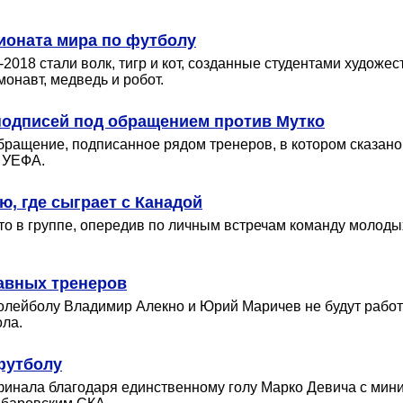
ионата мира по футболу
018 стали волк, тигр и кот, созданные студентами художе
онавт, медведь и робот.
подписей под обращением против Мутко
бращение, подписанное рядом тренеров, в котором сказано
 УЕФА.
, где сыграет с Канадой
то в группе, опередив по личным встречам команду молоды
авных тренеров
олейболу Владимир Алекно и Юрий Маричев не будут работа
ла.
 футболу
6 финала благодаря единственному голу Марко Девича с ми