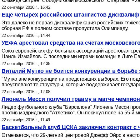
команда сыграет с обидчиками московского "Спартака" - 
22 сентября 2016 г., 16:42
Еще четырех российских штангистов дисквалиф
Это далеко не первая дисквалификация российских тяжел
сборная РФ в полном составе пропустила Олимпиаду.
22 сентября 2016 г., 14:44
УЕФА арестовал средства на счетах московского
Союз европейских футбольных ассоциаций арестовал средс
Наиль Измайлов. С последними играми команды в Лиге Ев
22 сентября 2016 г., 12:35
Виталий Мутко не боится конкуренции в борьбе 
"Мутко вне конкуренции на предстоящих выборах. Его под
преуспевают те структуры, которые поддерживает государс
22 сентября 2016 г., 12:08
Лионель Месси получил травму в матче чемпио
Лидер футбольного клуба "Барселона" Лионель Месси проп
против мадридского "Атлетико". Он покинул поле на 55-й м
22 сентября 2016 г., 11:49
Баскетбольный клуб ЦСКА заключил контракт с
Отмечается, что 29-летний центровой Джефф Эйрс в наст