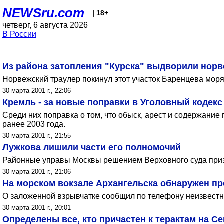
NEWSru.com
| 18+
четверг, 6 августа 2026
В России
Из района затопления "Курска" выдворили норв
Норвежский траулер покинул этот участок Баренцева моря
30 марта 2001 г., 22:06
Кремль - за новые поправки в Уголовный кодекс
Среди них поправка о том, что обыск, арест и содержание
ранее 2003 года.
30 марта 2001 г., 21:55
Лужкова лишили части его полномочий
Районные управы Москвы решением Верховного суда призн
30 марта 2001 г., 21:06
На морском вокзале Архангельска обнаружен пр
О заложенной взрывчатке сообщил по телефону неизвестны
30 марта 2001 г., 20:01
Определены все, кто причастен к терактам на С