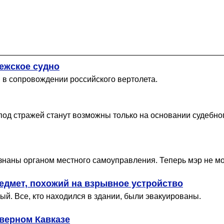
ежское судно
 в сопровождении российского вертолета.
 под стражей станут возможны только на основании судебно
аны органом местного самоуправления. Теперь мэр не мож
едмет, похожий на взрывное устройство
й. Все, кто находился в здании, были эвакуированы.
еверном Кавказе