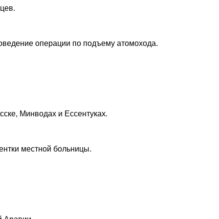
цев.
роведение операции по подъему атомохода.
ске, Минводах и Ессентуках.
иентки местной больницы.