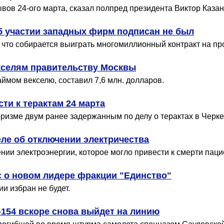
вов 24-ого марта, сказал полпред президента Виктор Казан
об участии западных фирм подписан не был
 что собирается выиграть многомиллионный контракт на п
кселям правительству Москвы
мом векселю, составил 7,6 млн. долларов.
ти к терактам 24 марта
изме двум ранее задержанным по делу о терактах в Черкес
ле об отключении электричества
нии электроэнергии, которое могло привести к смерти пац
с о новом лидере фракции "Единство"
и избран не будет.
-154 вскоре снова выйдет на линию