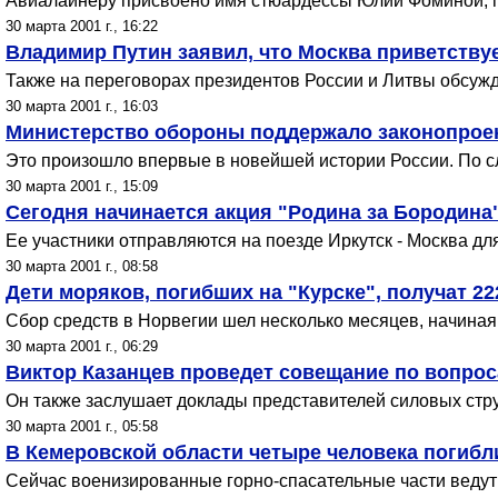
Авиалайнеру присвоено имя стюардессы Юлии Фоминой, п
30 марта 2001 г., 16:22
Владимир Путин заявил, что Москва приветству
Также на переговорах президентов России и Литвы обсужд
30 марта 2001 г., 16:03
Министерство обороны поддержало законопроек
Это произошло впервые в новейшей истории России. По сл
30 марта 2001 г., 15:09
Сегодня начинается акция "Родина за Бородина
Ее участники отправляются на поезде Иркутск - Москва дл
30 марта 2001 г., 08:58
Дети моряков, погибших на "Курске", получат 22
Сбор средств в Норвегии шел несколько месяцев, начиная
30 марта 2001 г., 06:29
Виктор Казанцев проведет совещание по вопрос
Он также заслушает доклады представителей силовых стру
30 марта 2001 г., 05:58
В Кемеровской области четыре человека погибл
Сейчас военизированные горно-спасательные части ведут