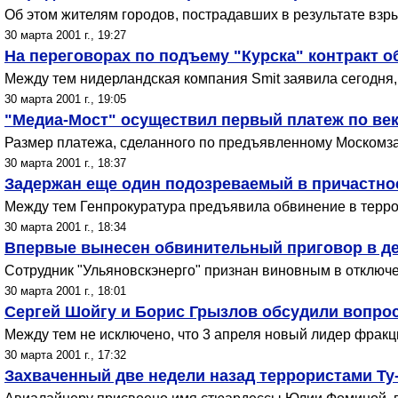
Об этом жителям городов, пострадавших в результате взры
30 марта 2001 г., 19:27
На переговорах по подъему "Курска" контракт 
Между тем нидерландская компания Smit заявила сегодня,
30 марта 2001 г., 19:05
"Медиа-Мост" осуществил первый платеж по ве
Размер платежа, сделанного по предъявленному Москомзай
30 марта 2001 г., 18:37
Задержан еще один подозреваемый в причастнос
Между тем Генпрокуратура предъявила обвинение в террор
30 марта 2001 г., 18:34
Впервые вынесен обвинительный приговор в де
Сотрудник "Ульяновскэнерго" признан виновным в отключе
30 марта 2001 г., 18:01
Сергей Шойгу и Борис Грызлов обсудили вопро
Между тем не исключено, что 3 апреля новый лидер фракци
30 марта 2001 г., 17:32
Захваченный две недели назад террористами Ту