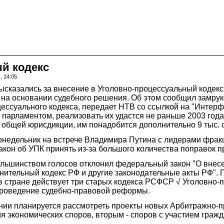
ый кодекс
, 14:05
сказались за внесение в Уголовно-процессуальный кодекс, 
о на основании судебного решения. Об этом сообщил замру
ссуального кодекса, передает НТВ со ссылкой на "Интерф
ты парламентом, реализовать их удастся не раньше 2003 год
общей юрисдикции, им понадобится дополнительно 9 тыс. со
онедельник на встрече Владимира Путина с лидерами фрак
акон об УПК принять из-за большого количества поправок пр
льшинством голосов отклонил федеральный закон "О внесе
ительный кодекс РФ и другие законодательные акты РФ". 
 в стране действует три старых кодекса РСФСР √ Уголовно
проведение судебно-правовой реформы.
нии планируется рассмотреть проекты новых Арбитражно-п
я экономических споров, вторым - споров с участием гра