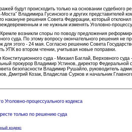
тражей будут происходить только на основании судебного ре
-Моста" Владимира Гусинского и других представителей к
что накануне решения Совета Федерации, который отклонил
 преждевременным и не нужным изменять Уголовно-процесс
 Кремле возникли споры по поводу предложения реформиро
ого суда. По этому вопросу окончательного решения не при
ок для этого - 24 мая. Согласно решению Совета Государс
ть УПК во втором чтении, учитывая новые поправки.
 Конституционного суда - Михаил Баглай, Верховного суда
альный прокурор Владимир Устинов, директор Федеральной 
овета безопасности Владимир Рушайло, руководитель адми
ов, Дмитрий Козак, Владислав Сурков и начальник Главно
о Уголовно-процессуального кодекса
ресте только по решению суда
ный кодекс