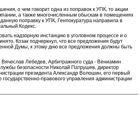
шения, о чем говорит одна из поправок к УПК, то акции
омпании, а также многочисленным обыскам в помещениях
 данную поправку к УПК, Генпокуратура направила в
уальный Кодекс.
вать надзорную инстанцию в уголовном процессе и о
нято. Козак подчеркнул, что все предложения будут
твенной Думы, к этому дню все предложения должны быть
 - Вячеслав Лебедев, Арбитражного суда - Вениамин
службы безопасности Николай Патрушев, директор
нистрации президента Александр Волошин, его первый
го государственно-правового управления администрации