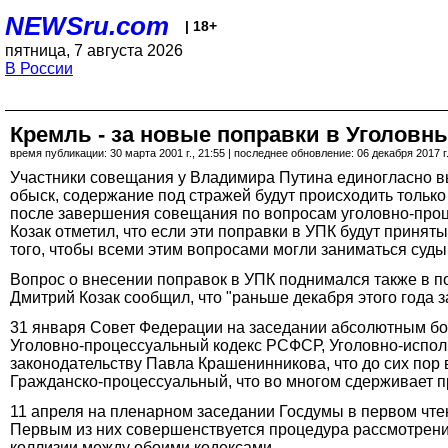
NEWSru.com
| 18+
пятница, 7 августа 2026
В России
Кремль - за новые поправки в Уголовн
время публикации: 30 марта 2001 г., 21:55 | последнее обновление: 06 декабря 2017 г.
Участники совещания у Владимира Путина единогласно вы
обыск, содержание под стражей будут происходить тольк
после завершения совещания по вопросам уголовно-проце
Козак отметил, что если эти поправки в УПК будут приня
того, чтобы всеми этим вопросами могли заниматься суды 
Вопрос о внесении поправок в УПК поднимался также в п
Дмитрий Козак сообщил, что "раньше декабря этого года з
31 января Совет Федерации на заседании абсолютным бо
Уголовно-процессуальный кодекс РСФСР, Уголовно-исполн
законодательству Павла Крашенинникова, что до сих пор
Гражданско-процессуальный, что во многом сдерживает 
11 апреля на пленарном заседании Госдумы в первом чте
Первым из них совершенствуется процедура рассмотрени
коллизии между обоими кодексами.