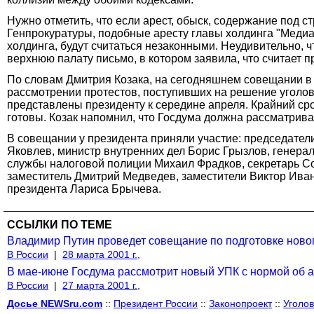
Нужно отметить, что если арест, обыск, содержание под с
Генпрокуратуры, подобные аресту главы холдинга "Медиа
холдинга, будут считаться незаконными. Неудивительно, 
верхнюю палату письмо, в котором заявила, что считает
По словам Дмитрия Козака, на сегодняшнем совещании в
рассмотрении протестов, поступивших на решение уголовн
представлены президенту к середине апреля. Крайний ср
готовы. Козак напомнил, что Госдума должна рассматрива
В совещании у президента приняли участие: председатели
Яковлев, министр внутренних дел Борис Грызлов, генер
службы налоговой полиции Михаил Фрадков, секретарь С
заместитель Дмитрий Медведев, заместители Виктор Иван
президента Лариса Брычева.
ССЫЛКИ ПО ТЕМЕ
Владимир Путин проведет совещание по подготовке новог
В России
|
28 марта 2001 г.,
В мае-июне Госдума рассмотрит новый УПК с нормой об а
В России
|
27 марта 2001 г.,
Досье NEWSru.com
::
Президент России
::
Законопроект
::
Уголов