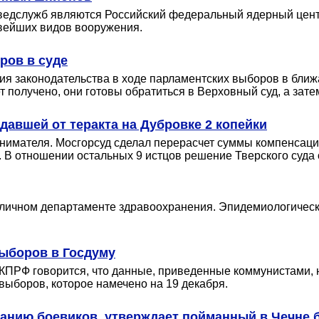
едслужб являются Российский федеральный ядерный центр
овейших видов вооружения.
ров в суде
я законодательства в ходе парламентских выборов в бли
 получено, они готовы обратиться в Верховный суд, а зате
давшей от теракта на Дубровке 2 копейки
инимателя. Мосгорсуд сделал перерасчет суммы компенсаци
. В отношении остальных 9 истцов решение Тверского суда 
оличном департаменте здравоохранения. Эпидемиологически
выборов в Госдуму
КПРФ говорится, что данные, приведенные коммунистами, 
выборов, которое намечено на 19 декабря.
анию боевиков, утверждает пойманный в Чечне 