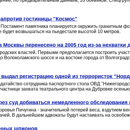
ение, по предварительным данным, 16 боевиков. Спецгрупп
напротив гостиницы "Космос"
. Постамент памятника планируется окружить гранитным фо
 будет возвышаться на пьедестале высотой 10 метров.
 Москвы перенесено на 2005 год из-за нехватки 
родских властей. Первыми предполагается построить участк
 Волоколамского шоссе и на востоке города от Волгоградс
 выдал регистрацию одной из террористок "Норд
одатайство сотрудника паспортного стола ОВД "Нижегородс
частнице захвата театрального центра на Дубровке осенью 
рез суд добиваться немедленного обследования 
оровья Пичугина - значительной потерей веса, вздутием ве
ачей. В дальнейшем адвокаты будут настаивать на освобож
анных шпионов