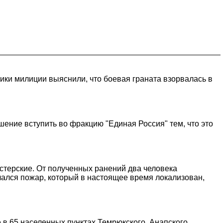
ники милиции выяснили, что боевая граната взорвалась в
ние вступить во фракцию "Единая Россия" тем, что это
стерские. От полученных ранений два человека
чался пожар, который в настоящее время локализован,
в 65 населенных пунктах Темрюкского, Анапского,