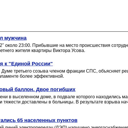
ал мужчина
02" около 23:00. Прибывшие на место происшествия сотруд
етнего жителя квартиры Виктора Усова.
 к "Единой России"
Думе третьего созыва членом фракции СПС, объясняет реше
арламенте более эффективной.
зовый баллон. Двое погибших
ени в выселенном доме, в подвале которого находились ма
ни тяжести доставлены в больницы. В результате взрыва на
стались 65 населенных пунктов
ий линий электропередач (ЛЭП) нарушено энергоснабжение 