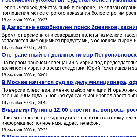
Теперь человек, действующий в обороне, не связан огран
поглощения менее строгого наказания более строгим расп
18 декабря 2003 г., 09:37
В Дагестане возобновлен поиск боевиков, казн
Время от времени они совершают налеты на мелкие населе
запасаются имеющимися продуктами, в основном сыром и 
18 декабря 2003 г., 09:19
Отстраненный от должности мэр Петропавловск
На первом рабочем совещании в мэрии под председательс
должности мэра на время следствия Юрий Голенищев и зая
18 декабря 2003 г., 09:01
В Москве начнется суд по делу милиционера, о
По версии следствия, именно майор милиции Игорь Алямки
осенью 2002 года. 5 ноября суд санкционировал арест обв
18 декабря 2003 г., 08:48
Владимир Путин в 12:00 ответит на вопросы ро
Прием вопросов президенту ведется по бесплатному телефо
информацию: полное имя, адрес, телефон.
18 декабря 2003 г., 07:33