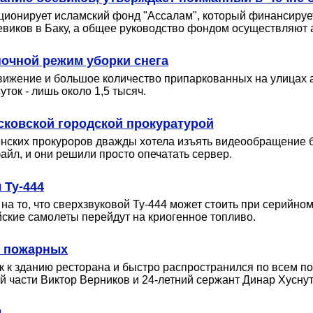
кционирует исламский фонд "Ассалам", который финансиру
евиков в Баку, а общее руководство фондом осуществляют 
очной режим уборки снега
движение и большое количество припаркованных на улицах 
ток - лишь около 1,5 тысяч.
осковской городской прокуратурой
ченских прокуроров дважды хотела изъять видеообращение
файл, и они решили просто опечатать сервер.
 Ту-444
 на то, что сверхзвуковой Ту-444 может стоить при серийн
йские самолеты перейдут на криогенное топливо.
2 пожарных
ек к зданию ресторана и быстро распространился по всем 
 части Виктор Верников и 24-летний сержант Динар Хуснут
м