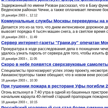
Задержанный по имени Ризван рассказал, что в Баку фун
Веденском районах Чечни, а также оплачивает лечение бо
18 декабря 2003 г., 12:12
Коммунальные службы Москвы переведены на н
Делается это из-за того, что днем интенсивное дорожное 
вывозят порядка 4 тысяч машин снега, а в светлое время су
18 декабря 2003 г., 11:49
Cервер интернет-газеты "Грани.ру" опечатан М
Прокуратура в ходе расследования дела о похищении че
удалось узнать пароль от сервера для того, чтобы изъять 
18 декабря 2003 г., 11:05
Скоро в небе появятся сверхзвуковые самолеты
Специалисты прогнозируют успех этому проекту, несмотря
Авиаконструкторы также обещают, что в новом веке росси
18 декабря 2003 г., 10:30
При тушении пожара в ресторане Уфы погибли 
Огонь вспыхнул в 7:40 утра в одной из башенных пристро
начальник караула 40-летний старший прапорщик пожарной
18 декабря 2003 г., 10:15
Российский уголовный суд стал более гуманны