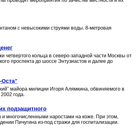
ы проводят мероприятия по зачистке местности и их
нтаном с невысокими струями воды. 8-метровая
денег
и четвертого кольца в северо-западной части Москвы от
кого проспекта до шоссе Энтузиастов и далее до
-Оста"
кий" майора милиции Игоря Алямкина, обвиняемого в
2002 года.
их подзащитного
н и многочисленными наростами на коже. При этом,
дении Пичугина из-под стражи для госпитализации.