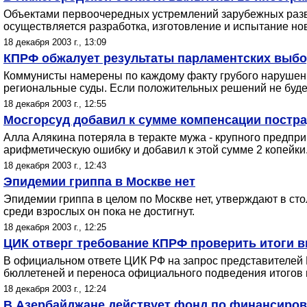
Объектами первоочередных устремлений зарубежных разв
осуществляется разработка, изготовление и испытание н
18 декабря 2003 г., 13:09
КПРФ обжалует результаты парламентских выбо
Коммунисты намерены по каждому факту грубого нарушени
региональные суды. Если положительных решений не будет
18 декабря 2003 г., 12:55
Мосгорсуд добавил к сумме компенсации постра
Алла Алякина потеряла в теракте мужа - крупного предпр
арифметическую ошибку и добавил к этой сумме 2 копейки
18 декабря 2003 г., 12:43
Эпидемии гриппа в Москве нет
Эпидемии гриппа в целом по Москве нет, утверждают в ст
среди взрослых он пока не достигнут.
18 декабря 2003 г., 12:25
ЦИК отверг требование КПРФ проверить итоги 
В официальном ответе ЦИК РФ на запрос представителей 
бюллетеней и переноса официального подведения итогов 
18 декабря 2003 г., 12:24
В Азербайджане действует фонд по финансиров