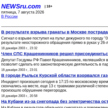
NEWSru.com
| 18+
пятница, 7 августа 2026
В России
В результате взрыва гранаты в Москве пострад
Cигнал о взрыве поступил на пульт дежурного по городу "
результате неосторожного обращения прямо в руках у 26-л
18 декабря 2003 г., 23:32
Член СПС Крашенинников решил присоединиться
Депутат Госдумы РФ Павел Крашенинников, являвшийся в 
позволит сделать его законотворческую деятельность в п
18 декабря 2003 г., 23:01
В городе Рыльск Курской области взорвался га
Инцидент произошел сегодня в 17:15 по московскому врем
скончались на месте, еще 13 с травмами различной степе
произошло обрушение перегородок.
18 декабря 2003 г., 20:58
На Кубани из-за снегопада без электричества о
На Кубани в результате обильного снегопада и поврежден