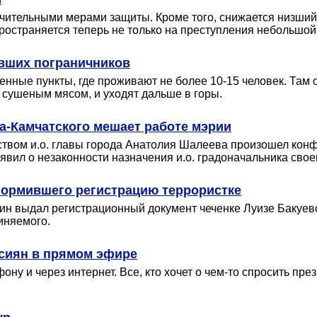
ичительными мерами защиты. Кроме того, снижается низший
ространяется теперь не только на преступления небольшой 
ивших пограничников
нные пункты, где проживают не более 10-15 человек. Там о
сушеным мясом, и уходят дальше в горы.
а-Камчатского мешает работе мэрии
твом и.о. главы города Анатолия Шалеева произошел конфл
вил о незаконности назначения и.о. градоначальника свое
формившего регистрацию террористке
н выдал регистрационный документ чеченке Луизе Бакуево
иняемого.
ссиян в прямом эфире
ну и через интернет. Все, кто хочет о чем-то спросить пре