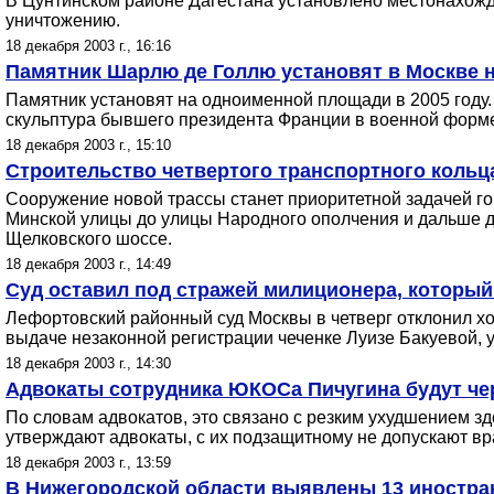
В Цунтинском районе Дагестана установлено местонахожд
уничтожению.
18 декабря 2003 г., 16:16
Памятник Шарлю де Голлю установят в Москве 
Памятник установят на одноименной площади в 2005 году
скульптура бывшего президента Франции в военной форме
18 декабря 2003 г., 15:10
Строительство четвертого транспортного кольца
Сооружение новой трассы станет приоритетной задачей го
Минской улицы до улицы Народного ополчения и дальше до
Щелковского шоссе.
18 декабря 2003 г., 14:49
Суд оставил под стражей милиционера, который
Лефортовский районный суд Москвы в четверг отклонил х
выдаче незаконной регистрации чеченке Луизе Бакуевой, у
18 декабря 2003 г., 14:30
Адвокаты сотрудника ЮКОСа Пичугина будут че
По словам адвокатов, это связано с резким ухудшением зд
утверждают адвокаты, с их подзащитному не допускают вр
18 декабря 2003 г., 13:59
В Нижегородской области выявлены 13 иностр