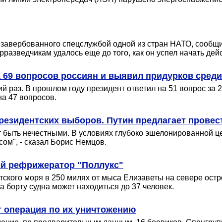
 завербованного спецслужбой одной из стран НАТО, сообщ
зведчикам удалось еще до того, как он успел начать дейст
а 69 вопросов россиян и выявил придурков сред
й раз. В прошлом году президент ответил на 51 вопрос за 
на 47 вопросов.
президентских выборов. Путин предлагает провес
ут быть нечестными. В условиях глубоко эшелонированной ц
ом", - сказал Борис Немцов.
ый рефрижератор "Поллукс"
тского моря в 250 милях от мыса Елизаветы на севере остр
 борту судна может находиться до 37 человек.
т операция по их уничтожению