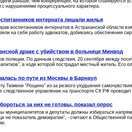
недели раньше, чем конференция, на которой планируется
зи с нарушениями процессуального характера.
оспитанников интерната лишали жилья
прав воспитанников интернатов в Астраханской области взя
взяли на себя работу адвокатов, добиваясь обеспечения сир
ансной драке с убийством в больнице Минвод
ков полиции. По данным следствия, 20 сентября между посе
апитков", в ходе которой пострадал местный житель. Его о
чалась по пути из Москвы в Барнаул
ту Тюмени "Рощино" из-за резкого ухудшения самочувстви
кое следственное управление на транспорте СК РФ проводит
бороться за них не готовы, показал опрос
вы муниципалитетов и депутаты должны избираться напряму
 не показатель демократии", - считают в Общественной па
ае.