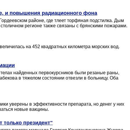
ве, и повышения радиационного фона
Гордеевском районе, где тлеет торфяная подстилка. Дым
 в столичном регионе также связаны с брянскими пожарами.
еличилась на 452 квадратных километра морских вод.
имации
а телах найденных первокурсников были резаные раны,
абекова в тяжелом состоянии отвезли в больницу. Оба
чики уверены в эффективности препарата, но денег у них
ваться новые вакцины.
т только президент"