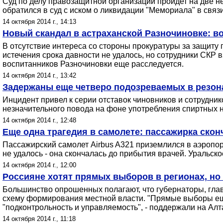
Суд по делу правозащитной организации пройдет на две 
обратился в суд с иском о ликвидации "Мемориала" в свя
14 октября 2014 г., 14:13
Новый скандал в астраханской Разночиновке: в
В отсутствие интереса со стороны прокуратуры за защиту 
истечения срока давности не удалось, но сотрудники СКР 
воспитанников Разночиновки еще расследуется.
14 октября 2014 г., 13:42
Задержаны еще четверо подозреваемых в резон
Инцидент привел к серии отставок чиновников и сотрудни
незначительного повода на фоне употребления спиртных н
14 октября 2014 г., 12:48
Еще одна трагедия в самолете: пассажирка скон
Пассажирский самолет Airbus A321 приземлился в аэропор
не удалось - она скончалась до прибытия врачей. Уральс
14 октября 2014 г., 12:00
Россияне хотят прямых выборов в регионах, но 
Большинство опрошенных полагают, что губернаторы, гла
схему формирования местной власти. "Прямые выборы еще
"подконтрольность и управляемость", - поддержали на Алт
14 октября 2014 г., 11:18