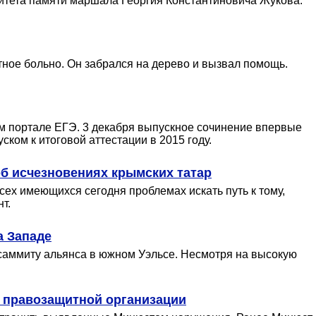
итета памяти маршала Георгия Константиновича Жукова.
отное больно. Он забрался на дерево и вызвал помощь.
м портале ЕГЭ. 3 декабря выпускное сочинение впервые
ском к итоговой аттестации в 2015 году.
об исчезновениях крымских татар
сех имеющихся сегодня проблемах искать путь к тому,
т.
а Западе
саммиту альянса в южном Уэльсе. Несмотря на высокую
в правозащитной организации