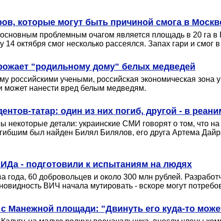
ров, которые могут быть причиной смога в Моск
основным проблемным очагом является площадь в 20 га в 
у 14 октября смог несколько рассеялся. Запах гари и смог
грожает "родильному дому" белых медведей
у российскими учеными, российская экономическая зона ув
ки может нанести вред белым медведям.
нтов-татар: один из них погиб, другой - в реан
ы некоторые детали: украинские СМИ говорят о том, что н
огибшим был найден Билял Билялов, его друга Артема Дайр
ИДа - подготовили к испытаниям на людях
а года, 60 добровольцев и около 300 млн рублей. Разработ
зновидность ВИЧ начала мутировать - вскоре могут потребо
c Манежной площади: "Двинуть его куда-то може