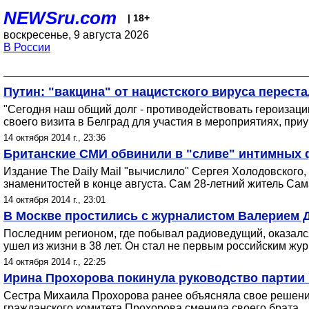
NEWSru.com
| 18+
воскресенье, 9 августа 2026
В России
Путин: "вакцина" от нацистского вируса перест
"Сегодня наш общий долг - противодействовать героизации
своего визита в Белград для участия в мероприятиях, пр
14 октября 2014 г., 23:36
Британские СМИ обвинили в "сливе" интимных ф
Издание The Daily Mail "вычислило" Сергея Холодовского,
знаменитостей в конце августа. Сам 28-летний житель Сам
14 октября 2014 г., 23:01
В Москве простились с журналистом Валерием 
Последним регионом, где побывал радиоведущий, оказался 
ушел из жизни в 38 лет. Он стал не первым российским ж
14 октября 2014 г., 22:25
Ирина Прохорова покинула руководство партии
Сестра Михаила Прохорова ранее объясняла свое решение
гражданского комитета Прохорова сменила своего брата.