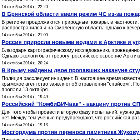
14 октября 2014 г., 22:20
В Брянской области ввели режим ЧС из-за пожа
В регионе продолжаются природные пожары, в частности, 
распространился и на Смоленскую область, однако к вечер
14 октября 2014 г., 21:00
Россия приросла новыми водами в Арктике и у
Благодаря картографическому исследованию, проведенном
Однако экологи бьют тревогу: российское освоение Аркти
14 октября 2014 г., 20:24
В Крыму найдены двое пропавших накануне студе
Полиция расследует инцидент. В настоящее время известн
крымское агентство заявляет об отравлении "спайсом". П
пропали 13 октября.
14 октября 2014 г., 19:49
Российский "КомбиВИЧвак" - вакцину против СП
Для того чтобы провести вторую фазу испытаний, нужно дв
нет. Между тем ученые предупреждают, что российская ра
14 октября 2014 г., 19:13
Мосгордума против переноса памятника Жукову 