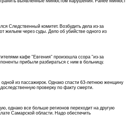
 устранить выявленные Минюстом нарушения. Ранее Минюст
лся Следственный комитет. Возбудить дела из-за
от жильем через суды. Дело об убийстве одного из
тителями кафе "Евгения" произошла ссора "из-за
ппоненты прибыли разбираться с ним в больницу.
я одной из пассажирок. Однако спасти 63-летнюю женщину
 доследственную проверку по факту смерти.
ю, однако все больше регионов переходит на другую
лате Самарской области. Надо обеспечить