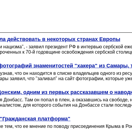
ала действовать в некоторых странах Европы
 нацизма", - заявил президент РФ в интервью сербской еже
иуроченных к 70-й годовщине освобождения сербской столиц
отографий знаменитостей "хакера" из Самары, 
 узнав, что он находится в списке владельцев одного из ре
ары заявил, что "заливал" на сайт фотографии, которые уже
Донским, одним из первых рассказавшем о навод
Донбасс. Там он попал в плен, а оказавшись на свободе, 
урналистом, для которого события на Донбассе стали после
 "Гражданская платформа"
 тем, что ее мнение по поводу присоединения Крыма в Рос