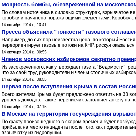
Мощность бомбы, обезвреженной на московском
По словам источника в силовых структурах, взрывчатое ве
коробки и начинено поражающими элементами. Коробку с
14 октября 2014 г., 10:41
Пресса объяснила "тонкости" газового соглаше
Например, до сих пор неизвестна цена, по который Россия 
переориентирует газовые потоки на КНР, рискуя оказатьс
14 октября 2014 г., 09:55
Членов московских избиркомов секретно премир
Из засекреченного, как утверждает газета "Ведомости", 
что за свой труд руководители и члены столичных избирко
14 октября 2014 г., 08:55
Первая после вступления Крыма в состав Росси
Всего жителям Крыма будет предложено ответить на 33 воп
уровень доходов. Также переписчик заполняет анкету на
14 октября 2014 г., 07:15
В Москве на территории госучреждения взрыв
По факту произошедшего в скором времени будет возбуж
прибыла на место инцидента после того, как подозритель
взрывчатку из гидропушки.