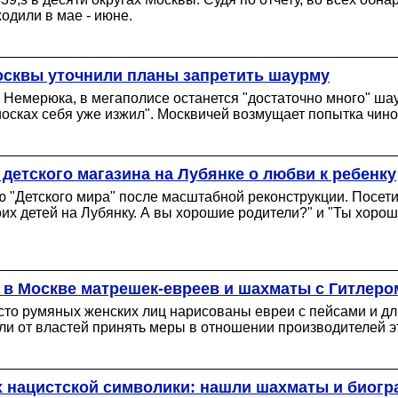
одили в мае - июне.
осквы уточнили планы запретить шаурму
Немерюка, в мегаполисе останется "достаточно много" шау
осках себя уже изжил". Москвичей возмущает попытка чинов
детского магазина на Лубянке о любви к ребенку
"Детского мира" после масштабной реконструкции. Посетит
их детей на Лубянку. А вы хорошие родители?" и "Ты хоро
 в Москве матрешек-евреев и шахматы с Гитлеро
то румяных женских лиц нарисованы евреи с пейсами и дл
ли от властей принять меры в отношении производителей эт
х нацистской символики: нашли шахматы и биог