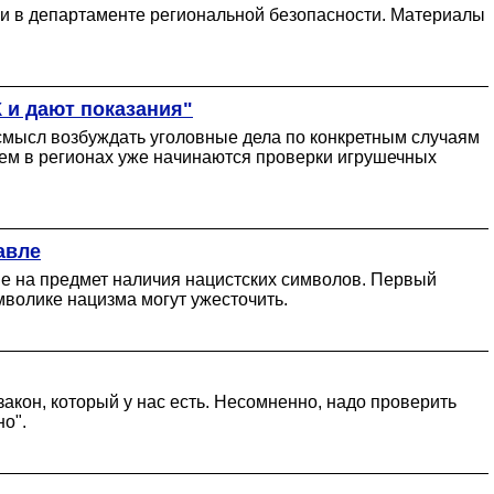
ли в департаменте региональной безопасности. Материалы
 и дают показания"
 смысл возбуждать уголовные дела по конкретным случаям
ем в регионах уже начинаются проверки игрушечных
авле
не на предмет наличия нацистских символов. Первый
мволике нацизма могут ужесточить.
акон, который у нас есть. Несомненно, надо проверить
о".