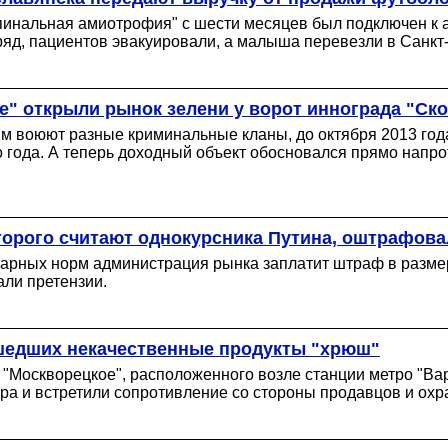
пинальная амиотрофия" с шести месяцев был подключен к а
ряд, пациентов эвакуировали, а малыша перевезли в Санкт-
е" открыли рынок зелени у ворот иннограда "Ск
ым воюют разные криминальные кланы, до октября 2013 год
года. А теперь доходный объект обосновался прямо напро
орого считают однокурсника Путина, оштрафовал
арных норм администрация рынка заплатит штраф в размер
али претензии.
ашедших некачественные продукты "хрюш"
Москворецкое", расположенного возле станции метро "Варш
ра и встретили сопротивление со стороны продавцов и охр