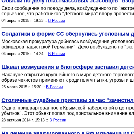
Обыски по делу пластмассовых эсэсовцев "взо
Свои сообщения по поводу дела, возбужденного по "экстре
серьезное, что работников "Детского мира" впору провес
04 апреля 2015 г. 19:33 ::
В России
Солдатики в форме СС обернулись уголовным де
Московская прокуратура добилась возбуждения уголовного
офицеров нацистской Германии". Дело возбуждено по "экст
04 апреля 2015 г. 14:24 ::
В России
Шквал возмущения в блогосфере заставил детск
Накануне открытия крупнейшего в мире детского торговог
образе чекистов применяют к родителям пытки, угрозы и ш
25 марта 2015 г. 15:30 ::
В России
Столичные судебные приставы за час "зачистил
Судно, пришвартованное к Крымской набережной в центре
убытков". Этот объект попал под пристальное внимание 
28 октября 2014 г. 15:13 ::
В России
На лечение эвакуированного в РФ младенца из 