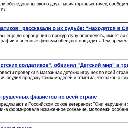
ыли обследованы около двух тысяч торговых точек, сообщи
из.
тиков" рассказали о их судьбе: "Находятся в СК
бы еще до обращения в прокуратуру определять, имеет ли
ографии и военные фильмы обещают пощадить. Тем времен
стских солдатиков", обвинил "Детский мир" в тр
вести проверки в магазинах детских игрушек по всей стра
ч осудил продажу таких моделей и отметил, что закон о си
игрушечных фашистов по всей стране
редлагают в Российском союзе ветеранов: "Они нарушили з
олика формировала искаженное сознание, молодежи особенн