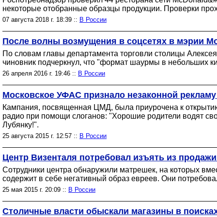
некоторые отобранные образцы продукции. Проверки прох
07 августа 2018 г. 18:39 ::
В России
После волны возмущения в соцсетях в мэрии М
По словам главы департамента торговли столицы Алексея 
чиновник подчеркнул, что "формат шаурмы в небольших ки
26 апреля 2016 г. 19:46 ::
В России
Московское УФАС признало незаконной рекламу 
Кампания, посвященная ЦМД, была приурочена к открытию 
радио при помощи слоганов: "Хорошие родители водят сво
Лубянку!".
25 августа 2015 г. 12:57 ::
В России
Центр Визенталя потребовал изъять из продажи
Сотрудники центра обнаружили матрешек, на которых вмес
содержит в себе негативный образ евреев. Они потребова
25 мая 2015 г. 20:09 ::
В России
Столичные власти обыскали магазины в поиска