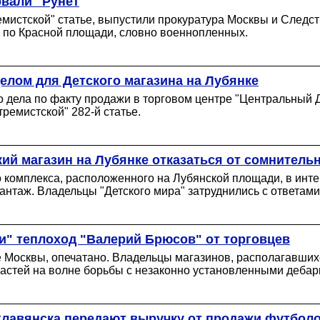
рвали" Рунет
мистской" статье, выпустили прокуратура Москвы и Следств
ти по Красной площади, словно военнопленных.
лом для Детского магазина на Лубянке
 дела по факту продажи в торговом центре "Центральный Д
ремистской" 282-й статье.
ий магазин на Лубянке отказаться от сомнитель
о комплекса, расположенного на Лубянской площади, в инте
антаж. Владельцы "Детского мира" затруднились с ответам
и" теплоход "Валерий Брюсов" от торговцев
 Москвы, опечатано. Владельцы магазинов, располагавших
властей на волне борьбы с незаконно установленными деб
Славянска передают выручку от продажи футбол