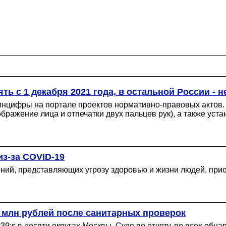
 с 1 декабря 2021 года, в остальной России - н
инцифры на портале проектов нормативно-правовых актов.
бражение лица и отпечатки двух пальцев рук), а также уст
из-за COVID-19
ний, представляющих угрозу здоровью и жизни людей, прио
 млн рублей после санитарных проверок
9;s в десяти округах Москвы. Судя по отчету, во всех обн