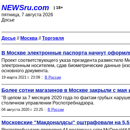
NEWSru.com
| 18+
пятница, 7 августа 2026
Досье
Досье
//
Москва
//
Торговля
В Москве электронные паспорта начнут оформлять
Проект соответствующего указа президента разместило М
электронным носителем, сдав биометрические данные (изо
основного документа.
19 марта 2021 г. 23:09 ::
В России
Более сотни магазинов в Москве закрыли с мая 
"В целом за 7 месяцев 2020 года по фактам грубых наруше
столичном управлении Роспотребнадзора.
04 августа 2020 г. 23:25 ::
В России
Московские "Макдоналдсы" оштрафовали на 5,5
Роспотребнадзор проверил 44 ресторана сети McDonald&#3