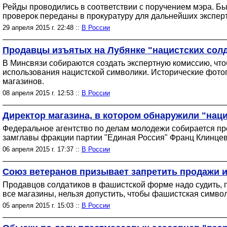
Рейды проводились в соответствии с поручением мэра. Б
проверок переданы в прокуратуру для дальнейших эксперт
29 апреля 2015 г. 22:48 ::
В России
Продавцы изъятых на Лубянке "нацистских солда
В Минсвязи собираются создать экспертную комиссию, что
использования нацистской символики. Исторические фот
магазинов.
08 апреля 2015 г. 12:53 ::
В России
Директор магазина, в котором обнаружили "наци
Федеральное агентство по делам молодежи собирается про
замглавы фракции партии "Единая Россия" Франц Клинцеви
06 апреля 2015 г. 17:37 ::
В России
Союз ветеранов призывает запретить продажи 
Продавцов солдатиков в фашистской форме надо судить, п
все магазины, нельзя допустить, чтобы фашистская симв
05 апреля 2015 г. 15:03 ::
В России