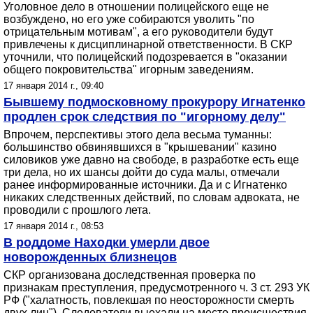
Уголовное дело в отношении полицейского еще не
возбуждено, но его уже собираются уволить "по
отрицательным мотивам", а его руководители будут
привлечены к дисциплинарной ответственности. В СКР
уточнили, что полицейский подозревается в "оказании
общего покровительства" игорным заведениям.
17 января 2014 г., 09:40
Бывшему подмосковному прокурору Игнатенко
продлен срок следствия по "игорному делу"
Впрочем, перспективы этого дела весьма туманны:
большинство обвинявшихся в "крышевании" казино
силовиков уже давно на свободе, в разработке есть еще
три дела, но их шансы дойти до суда малы, отмечали
ранее информированные источники. Да и с Игнатенко
никаких следственных действий, по словам адвоката, не
проводили с прошлого лета.
17 января 2014 г., 08:53
В роддоме Находки умерли двое
новорожденных близнецов
СКР организована доследственная проверка по
признакам преступления, предусмотренного ч. 3 ст. 293 УК
РФ ("халатность, повлекшая по неосторожности смерть
двух лиц"). Следователи выехали на место происшествия.