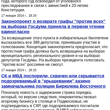
года, которого суд освободил от уголовного
преследования в связи с амнистией к 20-летию
Конституции.
17 января 2014 г., 18:24
Законопроект о возврате графы "против всех"
на выборах Госдума приняла в первом чтении
единогласно
За возвращение этого пункта в избирательные бюллетени
высказались все 388 депутатов, принявших участие в
голосовании. Концепция законопроекта предполагает, что
протестная графа должна быть возвращена на выборах
муниципального, регионального уровня и на выборах
депутатов Госдумы. На выборах президента голосовать
"против всех" россияне не смогут.
17 января 2014 г., 18:10
СК и МВД поспорили, схвачен или скрывается
подозреваемый в "крышевании" казино
замначальника полиции Бирюлева Восточного
Поначалу новость о задержании стража порядка,
который, по версии следствия, покровительствовал
игорному бизнесу в столице и Подмосковье, не
подтвердилась в СКР, где подозреваемого посчитали