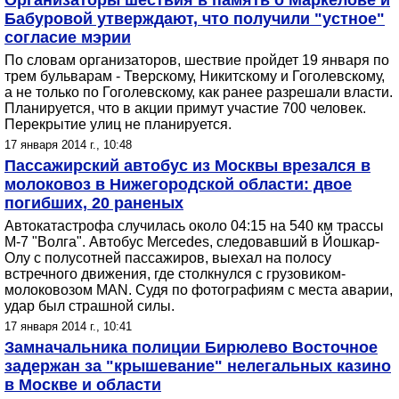
Организаторы шествия в память о Маркелове и
Бабуровой утверждают, что получили "устное"
согласие мэрии
По словам организаторов, шествие пройдет 19 января по
трем бульварам - Тверскому, Никитскому и Гоголевскому,
а не только по Гоголевскому, как ранее разрешали власти.
Планируется, что в акции примут участие 700 человек.
Перекрытие улиц не планируется.
17 января 2014 г., 10:48
Пассажирский автобус из Москвы врезался в
молоковоз в Нижегородской области: двое
погибших, 20 раненых
Автокатастрофа случилась около 04:15 на 540 км трассы
М-7 "Волга". Автобус Mercedes, следовавший в Йошкар-
Олу с полусотней пассажиров, выехал на полосу
встречного движения, где столкнулся с грузовиком-
молоковозом MAN. Судя по фотографиям с места аварии,
удар был страшной силы.
17 января 2014 г., 10:41
Замначальника полиции Бирюлево Восточное
задержан за "крышевание" нелегальных казино
в Москве и области