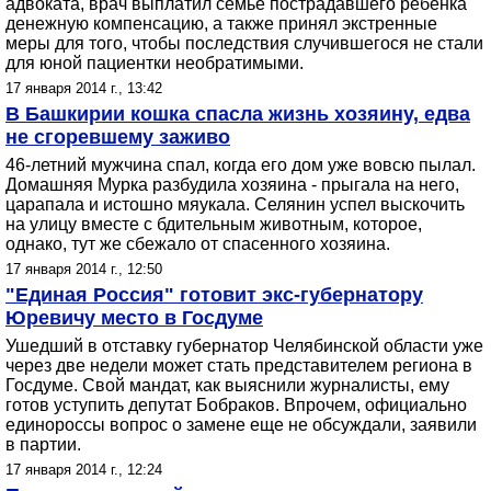
адвоката, врач выплатил семье пострадавшего ребенка
денежную компенсацию, а также принял экстренные
меры для того, чтобы последствия случившегося не стали
для юной пациентки необратимыми.
17 января 2014 г., 13:42
В Башкирии кошка спасла жизнь хозяину, едва
не сгоревшему заживо
46-летний мужчина спал, когда его дом уже вовсю пылал.
Домашняя Мурка разбудила хозяина - прыгала на него,
царапала и истошно мяукала. Селянин успел выскочить
на улицу вместе с бдительным животным, которое,
однако, тут же сбежало от спасенного хозяина.
17 января 2014 г., 12:50
"Единая Россия" готовит экс-губернатору
Юревичу место в Госдуме
Ушедший в отставку губернатор Челябинской области уже
через две недели может стать представителем региона в
Госдуме. Свой мандат, как выяснили журналисты, ему
готов уступить депутат Бобраков. Впрочем, официально
единороссы вопрос о замене еще не обсуждали, заявили
в партии.
17 января 2014 г., 12:24