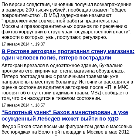
По версии следствия, чиновник получил вознаграждение
в размере 200 тысяч рублей, пообещав взамен "общее
покровительство". В МВД задержание называют
"продолжением совместной работы правительства
Москвы и правоохранительных органов по пресечению
фактов коррупции в структурах государственной власти",
новости о которых, увы, поступают, регулярно.
17 января 2014 г., 19:37
В Ростове автокран протаранил стену магазина:
один человек погиб, пятеро пострадали
Автокран врезался в одноэтажное здание, буквально
проломив его, кирпичная стена магазина обрушилась.
Пятеро пострадавших с различными травмами уже
направлены в местную больницу. Источники расходятся в
оценке состояния водителя автокрана после ЧП: в МЧС
говорят об отсутствии видимых травм, МВД сообщает о
том, что он находится в тяжелом состоянии.
17 января 2014 г., 18:57
"Болотный узник" Бахов амнистирован, а уже
осужденный Лебедев может выйти по УДО
Федор Бахов стал восьмым фигурантом дела о массовых
беспорядках на Болотной площади в Москве в мае 2012