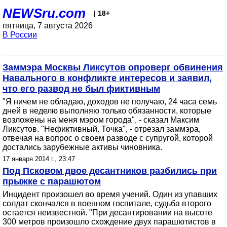
NEWSru.com
| 18+
пятница, 7 августа 2026
В России
Заммэра Москвы Ликсутов опроверг обвинения
Навального в конфликте интересов и заявил,
что его развод не был фиктивным
"Я ничем не обладаю, доходов не получаю, 24 часа семь
дней в неделю выполняю только обязанности, которые
возложены на меня мэром города", - сказал Максим
Ликсутов. "Нефиктивный. Точка", - отрезал заммэра,
отвечая на вопрос о своем разводе с супругой, которой
достались зарубежные активы чиновника.
17 января 2014 г., 23:47
Под Псковом двое десантников разбились при
прыжке с парашютом
Инцидент произошел во время учений. Один из упавших
солдат скончался в военном госпитале, судьба второго
остается неизвестной. "При десантировании на высоте
300 метров произошло схождение двух парашютистов в