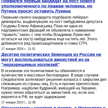
Появился первый кандидат на пост нового
уполномоченного по правам человека, но
Путина просят оставить Лукина
Первыми своего кандидата подобрали либерал-
демократы, выдвинувшие на пост омбудсмена депутата
Госдумы Елену Афанасьеву. Пока ни одна из
парламентских фракций не объявляла о намерении
"править" закон, с тем чтобы Владимир Лукин мог
остаться на посту омбудсмена еще на пять лет. Этого
добиваются ряд правозащитников и глава СПЧ.
17 января 2014 г., 11:51
Десятки политических беженцев из России не
могут воспользоваться амнистией из-за
"неразрешимых коллизий"
В основном эти политактивисты обвиняются в
хулиганстве и массовых беспорядках. В ряде случаев
следователи затягивают решение вопроса о закрытии дел
сбежавших из страны лиц. Есть и прочие препятствия.
Например, нацболке Кудриной, живущей на Украине,
нужно лично обратиться за амнистией, но, если она
вернется в РФ, ее ждет задержание.
17 января 2014 г., 11:38