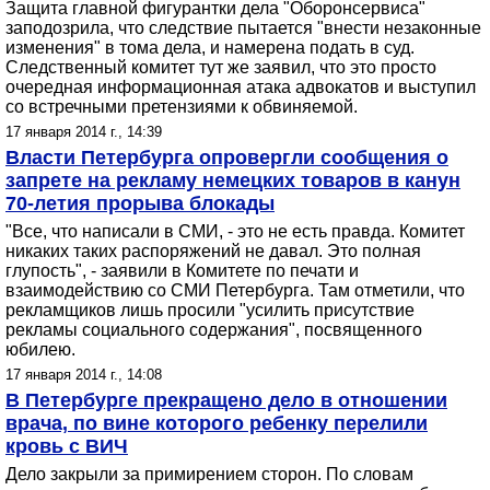
Защита главной фигурантки дела "Оборонсервиса"
заподозрила, что следствие пытается "внести незаконные
изменения" в тома дела, и намерена подать в суд.
Следственный комитет тут же заявил, что это просто
очередная информационная атака адвокатов и выступил
со встречными претензиями к обвиняемой.
17 января 2014 г., 14:39
Власти Петербурга опровергли сообщения о
запрете на рекламу немецких товаров в канун
70-летия прорыва блокады
"Все, что написали в СМИ, - это не есть правда. Комитет
никаких таких распоряжений не давал. Это полная
глупость", - заявили в Комитете по печати и
взаимодействию со СМИ Петербурга. Там отметили, что
рекламщиков лишь просили "усилить присутствие
рекламы социального содержания", посвященного
юбилею.
17 января 2014 г., 14:08
В Петербурге прекращено дело в отношении
врача, по вине которого ребенку перелили
кровь с ВИЧ
Дело закрыли за примирением сторон. По словам