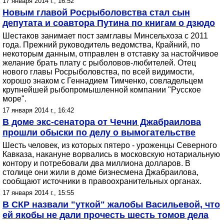
17 января 2014 г., 16:52
Новым главой Росрыболовства стал сын
депутата и соавтора Путина по книгам о дзюдо
Шестаков занимает пост замглавы Минсельхоза с 2011
года. Прежний руководитель ведомства, Крайний, по
некоторым данным, отправлен в отставку за настойчивое
желание брать плату с рыболовов-любителей. Отец
нового главы Росрыболовства, по всей видимости,
хорошо знаком с Геннадием Тимченко, совладельцем
крупнейшей рыбопромышленной компании "Русское
море".
17 января 2014 г., 16:42
В доме экс-сенатора от Чечни Джабраилова
прошли обыски по делу о вымогательстве
Шесть человек, из которых пятеро - уроженцы Северного
Кавказа, накануне ворвались в московскую нотариальную
контору и потребовали два миллиона долларов. В
столице они жили в доме бизнесмена Джабраилова,
сообщают источники в правоохранительных органах.
17 января 2014 г., 15:55
В СКР назвали "уткой" жалобы Васильевой, что
ей якобы не дали прочесть шесть томов дела