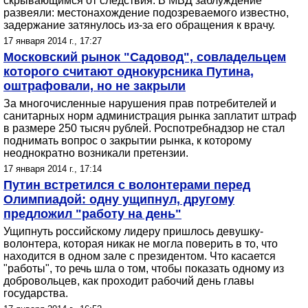
скрывающимся от следствия. В МВД заблуждение
развеяли: местонахождение подозреваемого известно,
задержание затянулось из-за его обращения к врачу.
17 января 2014 г., 17:27
Московский рынок "Садовод", совладельцем
которого считают однокурсника Путина,
оштрафовали, но не закрыли
За многочисленные нарушения прав потребителей и
санитарных норм администрация рынка заплатит штраф
в размере 250 тысяч рублей. Роспотребнадзор не стал
поднимать вопрос о закрытии рынка, к которому
неоднократно возникали претензии.
17 января 2014 г., 17:14
Путин встретился с волонтерами перед
Олимпиадой: одну ущипнул, другому
предложил "работу на день"
Ущипнуть российскому лидеру пришлось девушку-
волонтера, которая никак не могла поверить в то, что
находится в одном зале с президентом. Что касается
"работы", то речь шла о том, чтобы показать одному из
добровольцев, как проходит рабочий день главы
государства.