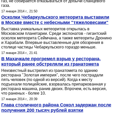
газ, не собирается отказываться от добычи сланцевого
газа.
17 января 2014 г., 21:50
Осколки Чебаркульского метеорита выставили
в Москве вместе с небесными "тяжеловесами"
Выставка уникальных метеоритов открылась в
Московском планетарии. Среди экспонатов - гигантский
осколок метеорита Сеймчана, а также метеориты Дронино
и Харабали. Впервые выставленные для обозрения в
столице частицы Чебаркульского гораздо меньше.
17 января 2014 г., 21:41
В Махачкале прогремел взрыв у ресторана,
который ранее обстреляли из гранатомета
Неизвестный выстрелил из гранатомета по зданию
ресторана "Золотая империя", после чего пострадали
пять человек (по одной из версий). Когда к месту
подъехали полицейские, взорвалась припаркованная у
ресторана машина, ранив двоих. Впрочем, есть версия,
что раненых - более 10.
17 января 2014 г., 20:39
Глава столичного района Сокол задержан после
получения 200 тысяч рублей взятки