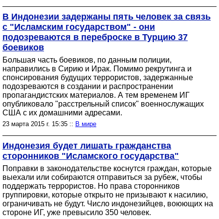
В Индонезии задержаны пять человек за связь
с "Исламским государством" - они
подозреваются в переброске в Турцию 37
боевиков
Большая часть боевиков, по данным полиции,
направились в Сирию и Ирак. Помимо рекрутинга и
спонсирования будущих террористов, задержанные
подозреваются в создании и распространении
пропагандистских материалов. А тем временем ИГ
опубликовало "расстрельный список" военнослужащих
США с их домашними адресами.
23 марта 2015 г. 15:35 ::
В мире
Индонезия будет лишать гражданства
сторонников "Исламского государства"
Поправки в законодательстве коснутся граждан, которые
выехали или собираются отправиться за рубеж, чтобы
поддержать террористов. Но права сторонников
группировки, которые открыто не призывают к насилию,
ограничивать не будут. Число индонезийцев, воюющих на
стороне ИГ, уже превысило 350 человек.