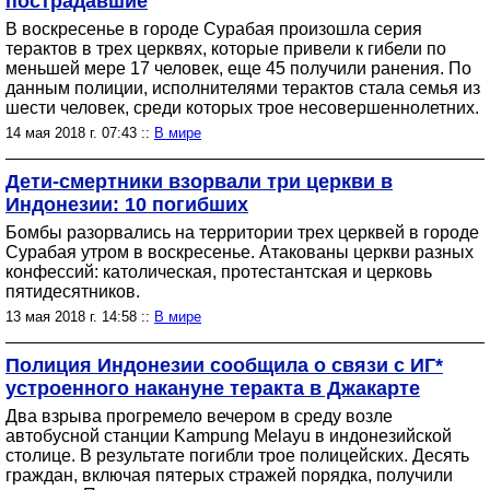
пострадавшие
В воскресенье в городе Сурабая произошла серия
терактов в трех церквях, которые привели к гибели по
меньшей мере 17 человек, еще 45 получили ранения. По
данным полиции, исполнителями терактов стала семья из
шести человек, среди которых трое несовершеннолетних.
14 мая 2018 г. 07:43 ::
В мире
Дети-смертники взорвали три церкви в
Индонезии: 10 погибших
Бомбы разорвались на территории трех церквей в городе
Сурабая утром в воскресенье. Атакованы церкви разных
конфессий: католическая, протестантская и церковь
пятидесятников.
13 мая 2018 г. 14:58 ::
В мире
Полиция Индонезии сообщила о связи с ИГ*
устроенного накануне теракта в Джакарте
Два взрыва прогремело вечером в среду возле
автобусной станции Kampung Melayu в индонезийской
столице. В результате погибли трое полицейских. Десять
граждан, включая пятерых стражей порядка, получили