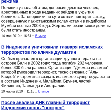
режима
Полиция узнала об этом, допросив десятки человек,
арестованных в ходе недавних рейдов в укрытия
боевиков. Заговорщики по сути хотели повторить атаку,
совершенную пакистанскими исламистами в индийском
Мумбаи осенью 2008 года. Жертвами резни также должны
были стать иностранцы.
14 мая 2010 г. 16:51 ::
В мире
В Индонезии уничтожили главаря исламских
террористов по кличке Дулматин
Он был причастен к организации крупного теракта на
острове Бали в 2002 году: тогда погибли 202 человека,
более 300 были ранены. Организация "Джемаа исламия",
которой руководил террорист, тесно связана с "Аль-
Каидой" и стремится создать исламское супергосударство
в составе Индонезии, Малайзии, Брунея, частей
Филиппин, Таиланда и Австралии.
10 марта 2010 г. 11:15 ::
В мире
После анализа ДНК главный террорист
Индонезии вновь "воскрес"