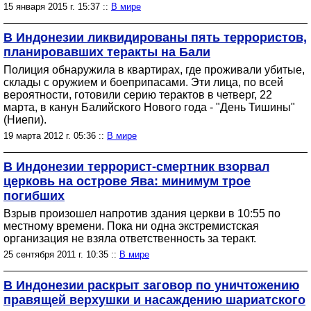
15 января 2015 г. 15:37 ::
В мире
В Индонезии ликвидированы пять террористов,
планировавших теракты на Бали
Полиция обнаружила в квартирах, где проживали убитые,
склады с оружием и боеприпасами. Эти лица, по всей
вероятности, готовили серию терактов в четверг, 22
марта, в канун Балийского Нового года - "День Тишины"
(Ниепи).
19 марта 2012 г. 05:36 ::
В мире
В Индонезии террорист-смертник взорвал
церковь на острове Ява: минимум трое
погибших
Взрыв произошел напротив здания церкви в 10:55 по
местному времени. Пока ни одна экстремистская
организация не взяла ответственность за теракт.
25 сентября 2011 г. 10:35 ::
В мире
В Индонезии раскрыт заговор по уничтожению
правящей верхушки и насаждению шариатского