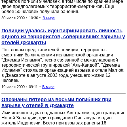
терактов погибли 9 человек, в том числе по крайней мере
двое предполагаемых террористов-смертников. Еще
более 50 человек получили ранения.
30 июля 2009 г. 10:36 ::
В мире
Полиции удалось идентифицировать личность
одного из террористов, совершивших взрывы у
отелей Джакарты
По словам представителей полиции, террористы-
смертники были членами исламистской организации
"Джемаа Исламия", тесно связанной с международной
террористической группировкой "Аль-Каидой". "Джемаа
Исламия" стояла за организацией взрыва в отеле Marriott
в Джакарте в августе 2003 года, унесшего жизни 12
человек.
19 июля 2009 г. 09:11 ::
В мире
Опознаны пятеро из восьми погибших при
взрыве у отелей в Джакарте
Ими являются два подданных Австралии, один гражданин
Новой Зеландии, один гражданин Сингапура и один
житель Индонезии. Всего при взрывах ранены 16