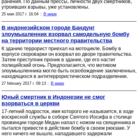
ранения. По данным прессы, личности двух смертников,
утроивших взрывы, уже установлены.
25 мая 2017 г. 16:04 ::
В мире
В индонезийском городе Бандунг
злоумышленник взорвал самодельную бомбу
на территории местного правительства
К зданию террорист приехал на мотоцикле. Бомбу в
корпусе скороварки он взорвал во дворе правительства.
Затем преступник проник в здание, где его настиг
полицейский огонь. Предполагается, что мотивом
злоумышленника могло быть освобождение заключенных,
находящихся в антитеррористическом подразделении.
27 february 2017 г. 09:13 ::
В мире
Юный смертник в Индонезии не смог
взорваться в церкви
17-летний подросток, имя которого не называется, в ходе
воскресной службы в соборе Святого Иосифа в столице
провинции городе Медан напал с ножом на священника и
пытался привести в действие бомбу в своем рюкзаке. У
него ничего не вышло, нападавшего задержали