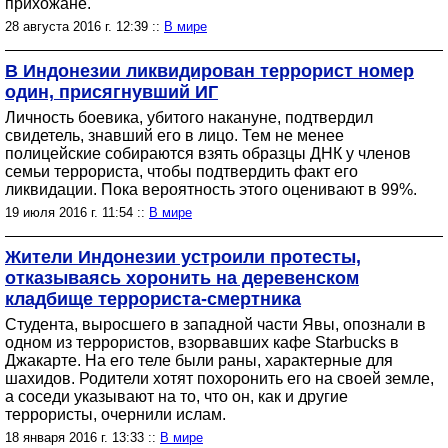
прихожане.
28 августа 2016 г. 12:39 ::
В мире
В Индонезии ликвидирован террорист номер
один, присягнувший ИГ
Личность боевика, убитого накануне, подтвердил
свидетель, знавший его в лицо. Тем не менее
полицейские собираются взять образцы ДНК у членов
семьи террориста, чтобы подтвердить факт его
ликвидации. Пока вероятность этого оценивают в 99%.
19 июля 2016 г. 11:54 ::
В мире
Жители Индонезии устроили протесты,
отказываясь хоронить на деревенском
кладбище террориста-смертника
Студента, выросшего в западной части Явы, опознали в
одном из террористов, взорвавших кафе Starbucks в
Джакарте. На его теле были раны, характерные для
шахидов. Родители хотят похоронить его на своей земле,
а соседи указывают на то, что он, как и другие
террористы, очернили ислам.
18 января 2016 г. 13:33 ::
В мире