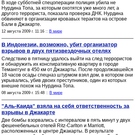
В ходе субботней спецоперации полиция убила не
Нурдина Топа, за которым охотятся уже много лет, а
другого террориста, показала проверка ДНК. Нурдина
обвиняют в организации кровавых терактов на острове
Бали в Джакарте.
12 августа 2009 г. 11:16 ::
В мире
В Индонезии, возможно, убит организатор
взрывов в двух пятизвездочных отелях
Следствию в пятницу удалось выйти на след террористов
и обнаружить их конспиративную квартиру в городе
Теманггунг в 450 км от Джакарты. После продолжавшейся
18 часов осады спецназ штурмом взял дом, в котором они
укрывались, убив двоих преступников, один из которых
внешне похож на Нурдина Топа.
08 августа 2009 г. 15:48 ::
В мире
"Аль-Каида" взяла на себя ответственность за
взрывы в Джакарте
Две бомбы взорвались с интервалом в пять минут у двух
фешенебельных отелей Ritz-Carlton и Marriott,
расположенных в центре Джакарты. В результате