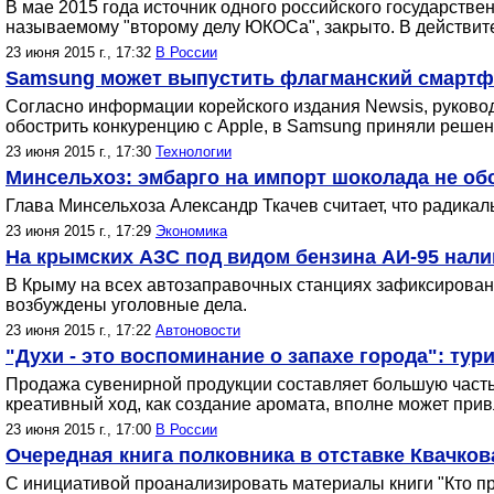
В мае 2015 года источник одного российского государстве
называемому "второму делу ЮКОСа", закрыто. В действит
23 июня 2015 г., 17:32
В России
Samsung может выпустить флагманский смартфо
Согласно информации корейского издания Newsis, руково
обострить конкуренцию с Apple, в Samsung приняли реше
23 июня 2015 г., 17:30
Технологии
Минсельхоз: эмбарго на импорт шоколада не об
Глава Минсельхоза Александр Ткачев считает, что радикальн
23 июня 2015 г., 17:29
Экономика
На крымских АЗС под видом бензина АИ-95 налив
В Крыму на всех автозаправочных станциях зафиксирован
возбуждены уголовные дела.
23 июня 2015 г., 17:22
Автоновости
"Духи - это воспоминание о запахе города": ту
Продажа сувенирной продукции составляет большую часть 
креативный ход, как создание аромата, вполне может при
23 июня 2015 г., 17:00
В России
Очередная книга полковника в отставке Квачков
С инициативой проанализировать материалы книги "Кто пр