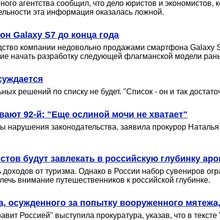
нного агентства сообщил, что дело юристов и экономистов,
ельности эта информация оказалась ложной.
н Galaxy S7 до конца года
дство компании недовольно продажами смартфона Galaxy S
ние начать разработку следующей флагманской модели ран
суждается
ых решений по списку не будет. "Список - он и так достаточ
ают 92-й: "Еще ослиной мочи не хватает"
ы нарушения законодательства, заявила прокурор Наталья 
ристов будут завлекать в российскую глубинку ар
доходов от туризма. Однако в России набор сувениров огра
влечь внимание путешественников к российской глубинке.
а, осужденного за попытку вооруженного мятежа
авит Россией" выступила прокуратура, указав, что в текс