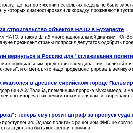
страну, где на протяжении нескольких недель не было заре
а, у которых диагностировали лихорадку, проживают в гус
за строительство объектов НАТО в Бухаресте
сил НАТО, а также Штаб многонациональной дивизии "Юг-Во
нуне президент страны попросил депутатов одобрить прое
и вернуться в Россию для "сглаживания полити
ия к официальным представителям династии - великой кн
е скрепы", и отметил, что надо продемонстрировать великую
а мавзолея в древнем сирийском городе Пальмир
ер бен Абу Талиба, племянника пророка Мухаммеда, и мав
олеи противоречат их религиозным взглядам, и запрещают 
ока": теперь ему грозит штраф за пропуск суда 
ие преступления. Однако политик с решением ФМС не согла
 отказа должна быть конкретная причина.