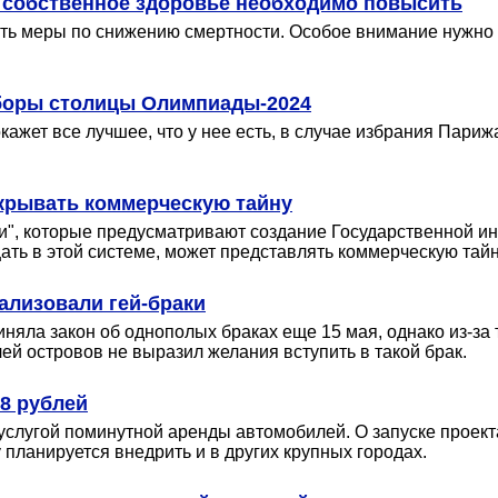
а собственное здоровье необходимо повысить
ять меры по снижению смертности. Особое внимание нужно 
боры столицы Олимпиады-2024
ажет все лучшее, что у нее есть, в случае избрания Париж
крывать коммерческую тайну
зи", которые предусматривают создание Государственной и
щать в этой системе, может представлять коммерческую тай
гализовали гей-браки
яла закон об однополых браках еще 15 мая, однако из-за т
елей островов не выразил желания вступить в такой брак.
 8 рублей
 услугой поминутной аренды автомобилей. О запуске проект
планируется внедрить и в других крупных городах.