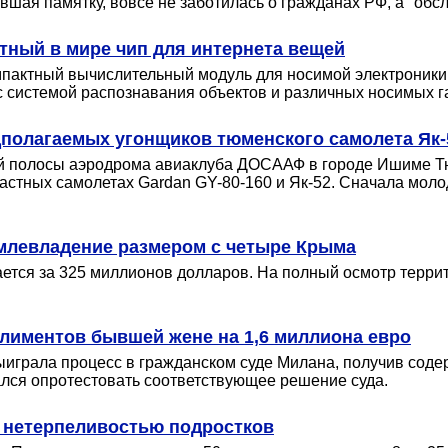
ившая памятку, вовсе не заботилась о гражданах РФ, а "об
тный в мире чип для интернета вещей
пактный вычислительный модуль для носимой электроники 
 с системой распознавания объектов и различных носимых г
дполагаемых угонщиков тюменского самолета Як-
ой полосы аэродрома авиаклуба ДОСААФ в городе Ишиме Т
частных самолетах Gardan GY-80-160 и Як-52. Сначала мол
емлевладение размером с четыре Крыма
ется за 325 миллионов долларов. На полный осмотр террит
алиментов бывшей жене на 1,6 миллиона евро
играла процесс в гражданском суде Милана, получив соде
тался опротестовать соответствующее решение суда.
и нетерпеливостью подростков