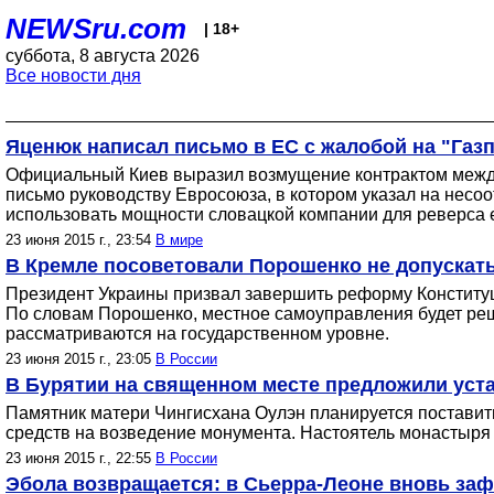
NEWSru.com
| 18+
суббота, 8 августа 2026
Все новости дня
Яценюк написал письмо в ЕС с жалобой на "Газп
Официальный Киев выразил возмущение контрактом между
письмо руководству Евросоюза, в котором указал на несо
использовать мощности словацкой компании для реверса е
23 июня 2015 г., 23:54
В мире
В Кремле посоветовали Порошенко не допускат
Президент Украины призвал завершить реформу Конституци
По словам Порошенко, местное самоуправления будет реш
рассматриваются на государственном уровне.
23 июня 2015 г., 23:05
В России
В Бурятии на священном месте предложили уста
Памятник матери Чингисхана Оулэн планируется поставит
средств на возведение монумента. Настоятель монастыря з
23 июня 2015 г., 22:55
В России
Эбола возвращается: в Сьерра-Леоне вновь за