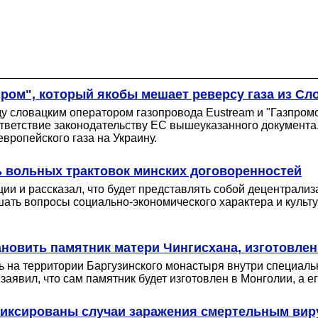
ром", который якобы мешает реверсу газа из Сл
 словацким оператором газопровода Eustream и "Газпром
ответствие законодательству ЕС вышеуказанного документа.
вропейского газа на Украину.
ь вольных трактовок минских договоренностей
и и рассказал, что будет представлять собой децентрализ
ать вопросы социально-экономического характера и культу
новить памятник матери Чингисхана, изготовле
ь на территории Баргузинского монастыря внутри специал
аявил, что сам памятник будет изготовлен в Монголии, а е
фиксированы случаи заражения смертельным ви