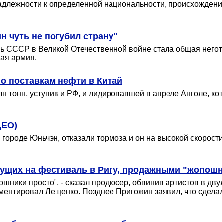
адлежности к определенной национальности, происхождения
н чуть не погубил страну"
 СССР в Великой Отечественной войне стала общая негот
ная армия.
о поставкам нефти в Китай
лн тонн, уступив и РФ, и лидировавшей в апреле Анголе, ко
ДЕО)
городе Юньчэн, отказали тормоза и он на высокой скорост
дущих на фестиваль в Ригу, продажными "жопош
шники просто", - сказал продюсер, обвинив артистов в двул
омментировал Лещенко. Позднее Пригожин заявил, что сделал