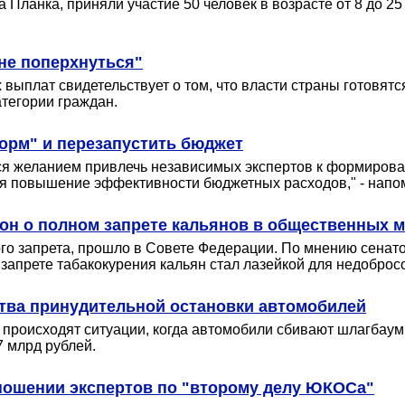
Планка, приняли участие 50 человек в возрасте от 8 до 25
 не поперхнуться"
ыплат свидетельствует о том, что власти страны готовятся
атегории граждан.
орм" и перезапустить бюджет
ся желанием привлечь независимых экспертов к формирова
тся повышение эффективности бюджетных расходов," - напо
он о полном запрете кальянов в общественных м
о запрета, прошло в Совете Федерации. По мнению сенат
запрете табакокурения кальян стал лазейкой для недоброс
ства принудительной остановки автомобилей
да происходят ситуации, когда автомобили сбивают шлагбау
 млрд рублей.
ношении экспертов по "второму делу ЮКОСа"