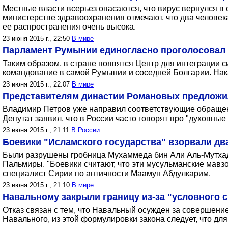
Местные власти всерьез опасаются, что вирус вернулся в 
министерстве здравоохранения отмечают, что два человек
ее распространения очень высока.
23 июня 2015 г., 22:50
В мире
Парламент Румынии единогласно проголосовал 
Таким образом, в стране появятся Центр для интеграции 
командование в самой Румынии и соседней Болгарии. Нака
23 июня 2015 г., 22:07
В мире
Представителям династии Романовых предложил
Владимир Петров уже направил соответствующие обращен
Депутат заявил, что в России часто говорят про "духовны
23 июня 2015 г., 21:11
В России
Боевики "Исламского государства" взорвали дв
Были разрушены гробница Мухаммеда бин Али Аль-Мутхадд
Пальмиры. "Боевики считают, что эти мусульманские мавз
специалист Сирии по античности Маамун Абдулкарим.
23 июня 2015 г., 21:10
В мире
Навальному закрыли границу из-за "условного ср
Отказ связан с тем, что Навальный осужден за совершен
Навального, из этой формулировки закона следует, что для