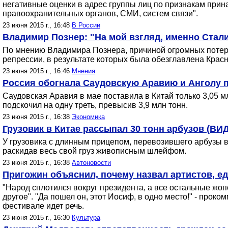
негативные оценки в адрес группы лиц по признакам прин
правоохранительных органов, СМИ, систем связи".
23 июня 2015 г., 16:48
В России
Владимир Познер: "На мой взгляд, именно Стали
По мнению Владимира Познера, причиной огромных потерь
репрессии, в результате которых была обезглавлена Крас
23 июня 2015 г., 16:46
Мнения
Россия обогнала Саудовскую Аравию и Анголу п
Саудовская Аравия в мае поставила в Китай только 3,05 м
подскочил на одну треть, превысив 3,9 млн тонн.
23 июня 2015 г., 16:38
Экономика
Грузовик в Китае рассыпал 30 тонн арбузов (ВИ
У грузовика с длинным прицепом, перевозившего арбузы в 
раскидав весь свой груз живописным шлейфом.
23 июня 2015 г., 16:38
Автоновости
Пригожин объяснил, почему назвал артистов, е
"Народ сплотился вокруг президента, а все остальные жопо
другое". "Да пошел он, этот Иосиф, в одно место!" - прок
фестивале идет речь.
23 июня 2015 г., 16:30
Культура