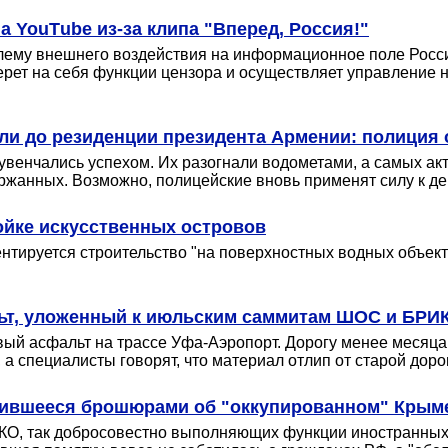
а YouТube из-за клипа "Вперед, Россия!"
лему внешнего воздействия на информационное поле Росси
ерет на себя функции цензора и осуществляет управление
ли до резиденции президента Армении: полиция 
увенчались успехом. Их разогнали водометами, а самых ак
ержанных. Возможно, полицейские вновь применят силу к д
ойке искусственных островов
тируется строительство "на поверхностных водных объекта
льт, уложенный к июльским саммитам ШОС и БРИ
вый асфальт на трассе Уфа-Аэропорт. Дорогу менее месяца
а специалисты говорят, что материал отлип от старой доро
вившееся брошюрами об "оккупированном" Крыме,
КО, так добросовестно выполняющих функции иностранных 