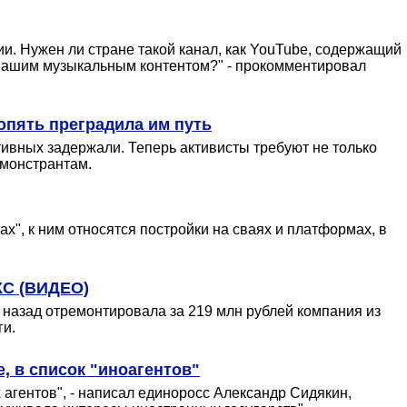
и. Нужен ли стране такой канал, как YouTube, содержащий
 нашим музыкальным контентом?" - прокомментировал
опять преградила им путь
тивных задержали. Теперь активисты требуют не только
емонстрантам.
х", к ним относятся постройки на сваях и платформах, в
КС (ВИДЕО)
 назад отремонтировала за 219 млн рублей компания из
ги.
 в список "иноагентов"
агентов", - написал единоросс Александр Сидякин,