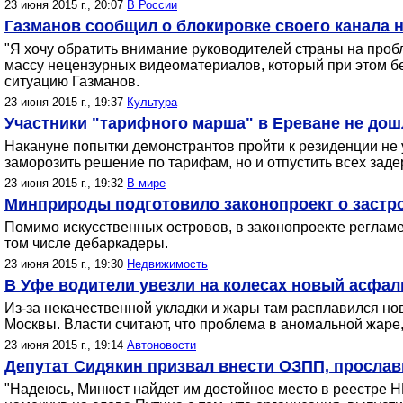
23 июня 2015 г., 20:07
В России
Газманов сообщил о блокировке своего канала н
"Я хочу обратить внимание руководителей страны на проб
массу нецензурных видеоматериалов, который при этом б
ситуацию Газманов.
23 июня 2015 г., 19:37
Культура
Участники "тарифного марша" в Ереване не дош
Накануне попытки демонстрантов пройти к резиденции не 
заморозить решение по тарифам, но и отпустить всех зад
23 июня 2015 г., 19:32
В мире
Минприроды подготовило законопроект о застр
Помимо искусственных островов, в законопроекте регламен
том числе дебаркадеры.
23 июня 2015 г., 19:30
Недвижимость
В Уфе водители увезли на колесах новый асфа
Из-за некачественной укладки и жары там расплавился но
Москвы. Власти считают, что проблема в аномальной жаре, 
23 июня 2015 г., 19:14
Автоновости
Депутат Сидякин призвал внести ОЗПП, просла
"Надеюсь, Минюст найдет им достойное место в реестре Н