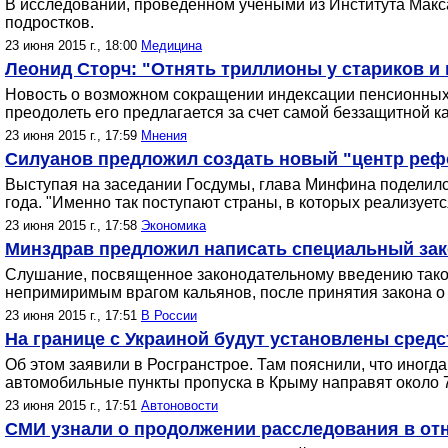
В исследовании, проведенном учеными из Института Макса 
подростков.
23 июня 2015 г., 18:00
Медицина
Леонид Сторч: "Отнять триллионы у стариков и
Новость о возможном сокращении индексации пенсионных в
преодолеть его предлагается за счет самой беззащитной к
23 июня 2015 г., 17:59
Мнения
Силуанов предложил создать новый "центр реф
Выступая на заседании Госдумы, глава Минфина поделил
года. "Именно так поступают страны, в которых реализуе
23 июня 2015 г., 17:58
Экономика
Минздрав предложил написать специальный зак
Слушание, посвященное законодательному введению таког
непримиримым врагом кальянов, после принятия закона о 
23 июня 2015 г., 17:51
В России
На границе с Украиной будут установлены сред
Об этом заявили в Росгранстрое. Там пояснили, что иног
автомобильные пункты пропуска в Крыму направят около 7
23 июня 2015 г., 17:51
Автоновости
СМИ узнали о продолжении расследования в от