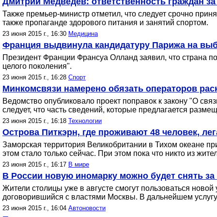
Дмитрий Медведев: ответственность граждан з
Также премьер-министр отметил, что следует срочно прин
также пропаганде здорового питания и занятий спортом.
23 июня 2015 г., 16:30
Медицина
Франция выдвинула кандидатуру Парижа на вы
Президент Франции Франсуа Олланд заявил, что страна пок
целого поколения".
23 июня 2015 г., 16:28
Спорт
Минкомсвязи намерено обязать операторов рас
Ведомство опубликовало проект поправок к закону "О свя
следует, что часть сведений, которые предлагается разме
23 июня 2015 г., 16:18
Технологии
Острова Питкэрн, где проживают 48 человек, ле
Заморская территория Великобритании в Тихом океане прин
этом стало только сейчас. При этом пока что никто из жит
23 июня 2015 г., 16:17
В мире
В России новую иномарку можно будет снять за
Жители столицы уже в августе смогут пользоваться новой
договорившийся с властями Москвы. В дальнейшем услугу 
23 июня 2015 г., 16:04
Автоновости