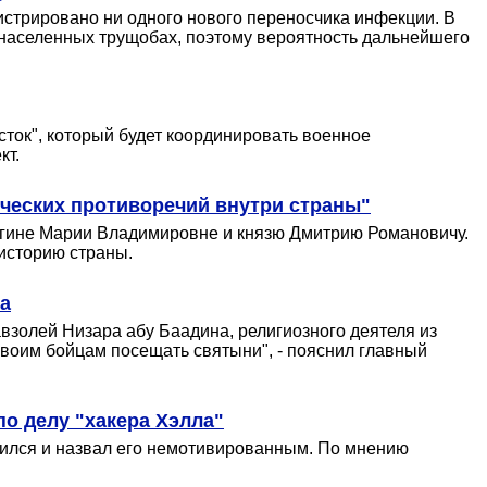
гистрировано ни одного нового переносчика инфекции. В
тонаселенных трущобах, поэтому вероятность дальнейшего
сток", который будет координировать военное
кт.
ческих противоречий внутри страны"
ягине Марии Владимировне и князю Дмитрию Романовичу.
 историю страны.
а
золей Низара абу Баадина, религиозного деятеля из
своим бойцам посещать святыни", - пояснил главный
по делу "хакера Хэлла"
сился и назвал его немотивированным. По мнению