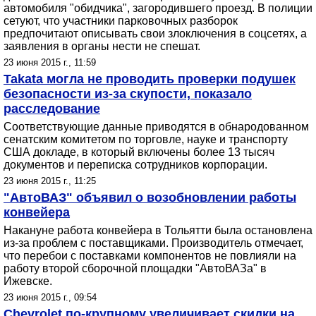
автомобиля "обидчика", загородившего проезд. В полиции
сетуют, что участники парковочных разборок
предпочитают описывать свои злоключения в соцсетях, а
заявления в органы нести не спешат.
23 июня 2015 г., 11:59
Takata могла не проводить проверки подушек
безопасности из-за скупости, показало
расследование
Соответствующие данные приводятся в обнародованном
сенатским комитетом по торговле, науке и транспорту
США докладе, в который включены более 13 тысяч
документов и переписка сотрудников корпорации.
23 июня 2015 г., 11:25
"АвтоВАЗ" объявил о возобновлении работы
конвейера
Накануне работа конвейера в Тольятти была остановлена
из-за проблем с поставщиками. Производитель отмечает,
что перебои с поставками компонентов не повлияли на
работу второй сборочной площадки "АвтоВАЗа" в
Ижевске.
23 июня 2015 г., 09:54
Chevrolet по-крупному увеличивает скидки на