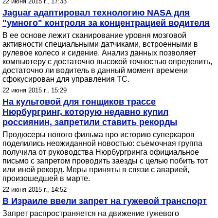
22 июня 2015 г., 17:33
Jaguar адаптировал технологию NASA для
"умного" контроля за концентрацией водителя
В ее основе лежит сканирование уровня мозговой
активности специальными датчиками, встроенными в
рулевое колесо и сидение. Анализ данных позволяет
компьютеру с достаточно высокой точностью определить,
достаточно ли водитель в данный момент времени
сфокусирован для управления ТС.
22 июня 2015 г., 15:29
На культовой для гонщиков трассе
Нюрбургринг, которую недавно купил
россиянин, запретили ставить рекорды
Продюсеры нового фильма про историю суперкаров
поделились неожиданной новостью: съемочная группа
получила от руководства Нюрбургринга официальное
письмо с запретом проводить заезды с целью побить тот
или иной рекорд. Меры приняты в связи с аварией,
произошедшей в марте.
22 июня 2015 г., 14:52
В Израиле ввели запрет на гужевой транспорт
Запрет распространяется на движение гужевого