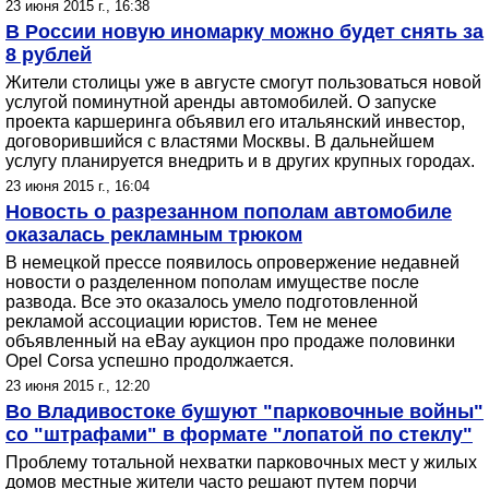
23 июня 2015 г., 16:38
В России новую иномарку можно будет снять за
8 рублей
Жители столицы уже в августе смогут пользоваться новой
услугой поминутной аренды автомобилей. О запуске
проекта каршеринга объявил его итальянский инвестор,
договорившийся с властями Москвы. В дальнейшем
услугу планируется внедрить и в других крупных городах.
23 июня 2015 г., 16:04
Новость о разрезанном пополам автомобиле
оказалась рекламным трюком
В немецкой прессе появилось опровержение недавней
новости о разделенном пополам имуществе после
развода. Все это оказалось умело подготовленной
рекламой ассоциации юристов. Тем не менее
объявленный на eBay аукцион про продаже половинки
Opel Corsa успешно продолжается.
23 июня 2015 г., 12:20
Во Владивостоке бушуют "парковочные войны"
со "штрафами" в формате "лопатой по стеклу"
Проблему тотальной нехватки парковочных мест у жилых
домов местные жители часто решают путем порчи