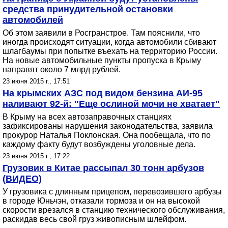
средства принудительной остановки
автомобилей
Об этом заявили в Росгранстрое. Там пояснили, что
иногда происходят ситуации, когда автомобили сбивают
шлагбаумы при попытке въехать на территорию России.
На новые автомобильные пункты пропуска в Крыму
направят около 7 млрд рублей.
23 июня 2015 г., 17:51
На крымских АЗС под видом бензина АИ-95
наливают 92-й: "Еще ослиной мочи не хватает"
В Крыму на всех автозаправочных станциях
зафиксированы нарушения законодательства, заявила
прокурор Наталья Поклонская. Она пообещала, что по
каждому факту будут возбуждены уголовные дела.
23 июня 2015 г., 17:22
Грузовик в Китае рассыпал 30 тонн арбузов
(ВИДЕО)
У грузовика с длинным прицепом, перевозившего арбузы
в городе Юньчэн, отказали тормоза и он на высокой
скорости врезался в станцию технического обслуживания,
раскидав весь свой груз живописным шлейфом.