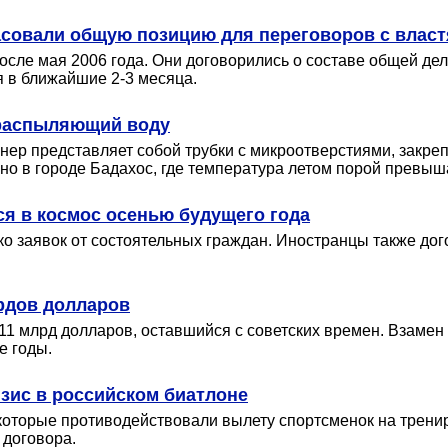
совали общую позицию для переговоров с влас
осле мая 2006 года. Они договорились о составе общей дел
я в ближайшие 2-3 месяца.
 распыляющий воду
онер представляет собой трубки с микроотверстиями, закр
но в городе Бадахос, где температура летом порой превыша
ся в космос осенью будущего года
о заявок от состоятельных граждан. Иностранцы также дого
рдов долларов
 11 млрд долларов, оставшийся с советских времен. Взамен
е годы.
зис в российском биатлоне
 которые противодействовали вылету спортсменок на трени
 договора.