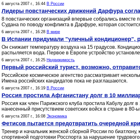
6 августа 2007 г., 16:44
В России
Лидеры повстанческих движений Дарфура согла
8 повстанческих организаций впервые собрались вместе п
Судана по поводу конфликта в Дарфуре, которая состоитс
6 августа 2007 г., 16:28
В мире
В Испании придумали "уличный кондиционер",
Он снижает температуру воздуха на 15 градусов. Кондици
распыляется вода. Первое в Европе устройство установле
6 августа 2007 г., 16:25
Недвижимость
Первый российский турист, возможно, отправит
Российское космическое агентство рассматривает нескольк
Имена российских кандидатов пока не разглашаются.
6 августа 2007 г., 16:19
В России
Россия простила Афганистану долг в 10 миллиа
Россия как член Парижского клуба простила Кабулу долг в
нанесенный присутствием советских войск в стране в 80-ы
6 августа 2007 г., 16:08
Экономика
Фетисов пытается предотвратить очередной кри
Тренер и начальник женской сборной России по биатлону,
спортивной подготовки Росспорта за нарушение трудового