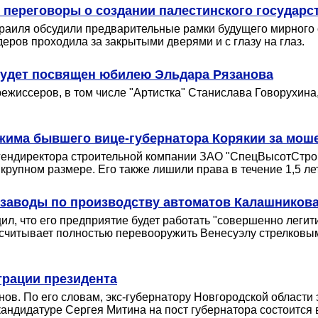
переговоры о создании палестинского государс
раиля обсудили предварительные рамки будущего мирного с
деров проходила за закрытыми дверями и с глазу на глаз.
будет посвящен юбилею Эльдара Рязанова
ежиссеров, в том числе "Артистка" Станислава Говорухина
режима бывшего вице-губернатора Корякии за мош
гендиректора строительной компании ЗАО "СпецВысотСтрой"
рупном размере. Его также лишили права в течение 1,5 ле
 заводы по производству автоматов Калашников
, что его предприятие будет работать "совершенно легити
ассчитывает полностью перевооружить Венесуэлу стрелков
трации президента
в. По его словам, экс-губернатору Новгородской области
кандидатуре Сергея Митина на пост губернатора состоится 