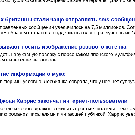
оторых публиковались экстремистские материалы. Для их в
ах британцы стали чаще отправлять sms-сообще
отправленных сообщений увеличилось на 7,5 миллионов. Со
ким образом стараются поддержать связь с разлученными "
ывают носить изображение розового котенка
деть нарукавную повязку с персонажем японского мультфиль
ем вынесение выговоров.
ытие информации о муже
 тюрьмы условно. Лесбиянка соврала, что у нее нет супруга
.
Джоан Харрис закончат интернет-пользователи
ение которого должны сочинить простые читатели. Тем са
ию романов писателями и читающей публикой. Харрис увере