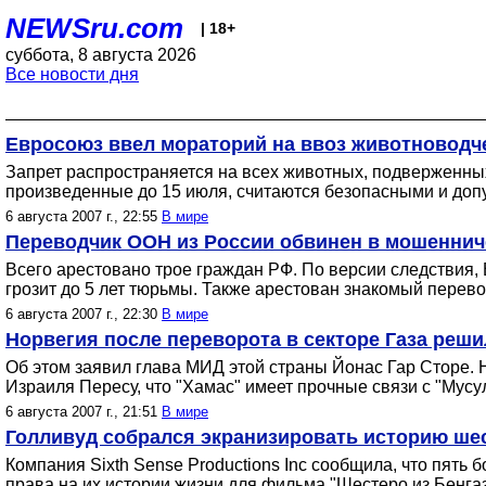
NEWSru.com
| 18+
суббота, 8 августа 2026
Все новости дня
Евросоюз ввел мораторий на ввоз животноводч
Запрет распространяется на всех животных, подверженных 
произведенные до 15 июля, считаются безопасными и допу
6 августа 2007 г., 22:55
В мире
Переводчик ООН из России обвинен в мошеннич
Всего арестовано трое граждан РФ. По версии следствия,
грозит до 5 лет тюрьмы. Также арестован знакомый перев
6 августа 2007 г., 22:30
В мире
Норвегия после переворота в секторе Газа реш
Об этом заявил глава МИД этой страны Йонас Гар Сторе. Н
Израиля Пересу, что "Хамас" имеет прочные связи с "Мусу
6 августа 2007 г., 21:51
В мире
Голливуд собрался экранизировать историю шес
Компания Sixth Sense Productions Inc сообщила, что пят
права на их истории жизни для фильма "Шестеро из Бенга