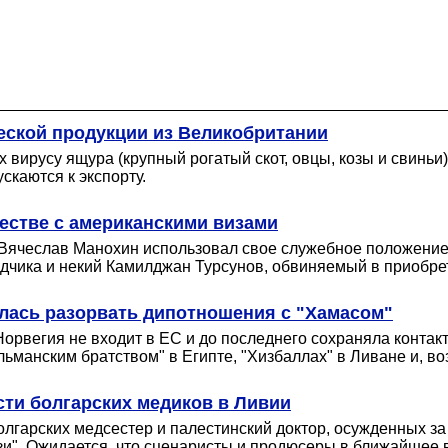
еской продукции из Великобритании
вирусу ящура (крупный рогатый скот, овцы, козы и свиньи)
скаются к экспорту.
естве с американскими визами
 Вячеслав Манохин использовал свое служебное положение
одчика и некий Камилджан Турсунов, обвиняемый в приобре
илась разорвать дипотношения с "Хамасом"
орвегия не входит в ЕС и до последнего сохраняла контак
льманским братством" в Египте, "Хизбаллах" в Ливане и, во
ти болгарских медиков в Ливии
ь болгарских медсестер и палестинский доктор, осужденных
зи". Ожидается, что сценаристы и продюсеры в ближайшее