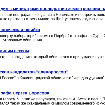
судил с министрами последствия землетрясения н
 а снести пострадавшие здания в Невельске и построить но
акже призвал к ответу министра Шойгу: почему люди спали 
ловеческая ошибка
роверку лабораторий фирмы в Пирбрайте, графство Суррей
ны уголовные обвинения.
льным сексом
тор по вождению, который обвиняется в принуждении учен
исков кандидатов-"единороссов"
 России" в Калининградской области его "изрядно удивила"
графа Сергея Борисова
а героем был так же популярен, как фильм "Асса" и песня
итался таким же скандальным символом современного искусс