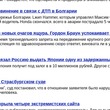
винение в связи с ДТП в Болгарии
ежье Болгарии. Lжип Hammer, которым управлял Максим С
й водитель Honda скончался. всего в аварии пострадало 5 
 новых очагов ящура. Гордон Браун успокаивае
мя трехнедельного запрета на передвижение крупного рога
нспекция по здравоохранению скоро ответит, виновата ли в
язал Россию выдать Японии одну из задержанны
ония получит под залог в в 10 миллионов рублей. Другое с
 Страсбургском суде
ии", суд постановил, что в отношении заявителя было нар
человека.
акрыла четыре экстремистских сайта