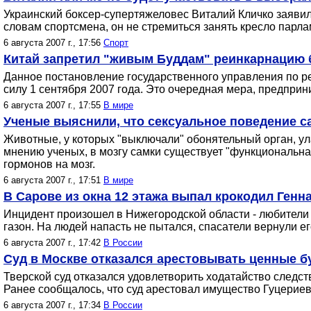
Украинский боксер-супертяжеловес Виталий Кличко заявил,
словам спортсмена, он не стремиться занять кресло парл
6 августа 2007 г., 17:56
Спорт
Китай запретил "живым Буддам" реинкарнацию б
Данное постановление государственного управления по ре
силу 1 сентября 2007 года. Это очередная мера, предпри
6 августа 2007 г., 17:55
В мире
Ученые выяснили, что сексуальное поведение с
Животные, у которых "выключали" обонятельный орган, ул
мнению ученых, в мозгу самки существует "функциональна
гормонов на мозг.
6 августа 2007 г., 17:51
В мире
В Сарове из окна 12 этажа выпал крокодил Генн
Инцидент произошел в Нижегородской области - любители 
газон. На людей напасть не пытался, спасатели вернули ег
6 августа 2007 г., 17:42
В России
Суд в Москве отказался арестовывать ценные б
Тверской суд отказался удовлетворить ходатайство следс
Ранее сообщалось, что суд арестовал имущество Гуцериев
6 августа 2007 г., 17:34
В России