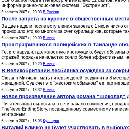
Всего за полгода в Петербурге выявлено 12 сайтов, на к
информационно-поисковая система "Экстремист".
6 августа 2007 г., 20:03
В России
После запрета на курение в общественных мест
За две недели после вступления запрета с 1 июля число 
произошло это во многом за счет курильщиков, которые та
6 августа 2007 г., 20:00
В мире
Проштрафившихся полицейских в Таиланде обяз
Те, кто нарушил должностную инструкцию, будут обязаны о
стражей порядка начальство сочло более эффективным, ч
6 августа 2007 г., 19:20
В мире
В Великобритании лесбиянка осуждена за сокр
Сюзанн Митчелл, мать пятерых детей, осудили на 8 месяцев
женщиной. Суд счет это "жестоким обманом" ее партнерши
6 августа 2007 г., 18:32
В мире
Новое произведение автора романа "Шоколад" 
Писательница выложила в сети начало сочинения, продолж
TheNeverEndingStory, посвященному совместному написан
элитарным.
6 августа 2007 г., 18:03
Культура
Виталий Кличко не будет участвовать в выборах