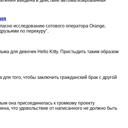
ыявления введена в действие автоматизированная
ния
гласно исследованию сотового оператора Orange,
друзьями по перекуру".
ма для девочек Hello Kitty. Пристыдить таким образом
 для того, чтобы заключить гражданский брак с другой
мым она присоединилась к громкому проекту
на, что удовольствие от написанного не должно быть