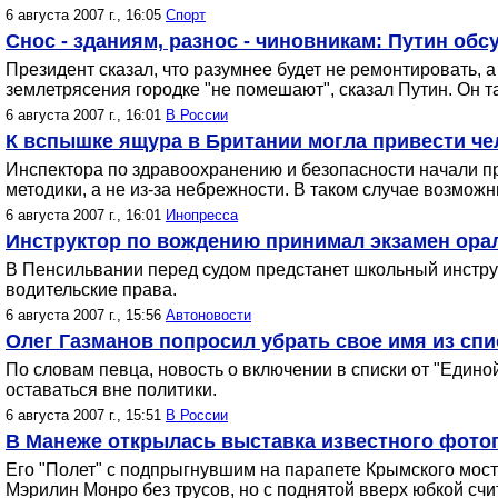
6 августа 2007 г., 16:05
Спорт
Снос - зданиям, разнос - чиновникам: Путин об
Президент сказал, что разумнее будет не ремонтировать,
землетрясения городке "не помешают", сказал Путин. Он т
6 августа 2007 г., 16:01
В России
К вспышке ящура в Британии могла привести че
Инспектора по здравоохранению и безопасности начали п
методики, а не из-за небрежности. В таком случае возмож
6 августа 2007 г., 16:01
Инопресса
Инструктор по вождению принимал экзамен ора
В Пенсильвании перед судом предстанет школьный инструк
водительские права.
6 августа 2007 г., 15:56
Автоновости
Олег Газманов попросил убрать свое имя из сп
По словам певца, новость о включении в списки от "Единой
оставаться вне политики.
6 августа 2007 г., 15:51
В России
В Манеже открылась выставка известного фото
Его "Полет" с подпрыгнувшим на парапете Крымского мост
Мэрилин Монро без трусов, но с поднятой вверх юбкой сч