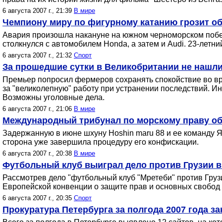
6 августа 2007 г., 21:39
В мире
Чемпиону миру по фигурному катанию грозит об
Авария произошла накануне на южном черноморском побер
столкнулся с автомобилем Honda, а затем и Audi. 23-летни
6 августа 2007 г., 21:32
Спорт
За прошедшие сутки в Великобритании не нашли
Премьер попросил фермеров сохранять спокойствие во вре
за "великолепную" работу при устранении последствий. И
Возможны уголовные дела.
6 августа 2007 г., 21:06
В мире
Международный трибунал по морскому праву об
Задержанную в июне шхуну Hoshin maru 88 и ее команду Яп
сторона уже завершила процедуру его конфискации.
6 августа 2007 г., 20:38
В мире
Футбольный клуб выиграл дело против Грузии в
Рассмотрев дело "футбольный клуб "Мретеби" против Груз
Европейской конвенции о защите прав и основных свобод 
6 августа 2007 г., 20:35
Спорт
Прокуратура Петербурга за полгода 2007 года з