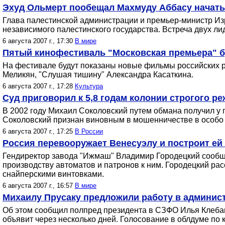
Эхуд Ольмерт пообещал Махмуду Аббасу начать 
Глава палестинской администрации и премьер-министр Из
независимого палестинского государства. Встреча двух ли
6 августа 2007 г., 17:30
В мире
Пятый кинофестиваль "Московская премьера" 
На фестивале будут показаны новые фильмы российских р
Меликян, "Слушая тишину" Александра Касаткина.
6 августа 2007 г., 17:28
Культура
Суд приговорил к 5,8 годам колонии строгого 
В 2002 году Михаил Соколовский путем обмана получил у 
Соколовский признан виновным в мошенничестве в особо к
6 августа 2007 г., 17:25
В России
Россия перевооружает Венесуэлу и построит ей
Гендиректор завода "Ижмаш" Владимир Городецкий сообщил
производству автоматов и патронов к ним. Городецкий р
снайперскими винтовками.
6 августа 2007 г., 16:57
В мире
Михаилу Прусаку предложили работу в админис
Об этом сообщил полпред президента в СЗФО Илья Клебано
объявит через несколько дней. Голосование в облдуме по 