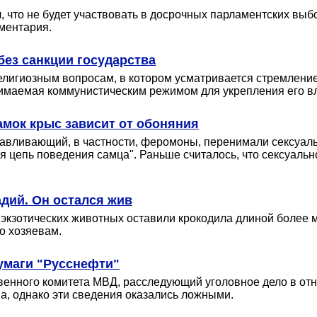
 что не будет участвовать в досрочных парламентских выбо
аментария.
ез санкции государства
лигиозным вопросам, в котором усматривается стремление 
нимаемая коммунистическим режимом для укрепления его вл
амок крыс зависит от обоняния
авливающий, в частности, феромоны, перенимали сексуаль
я цепь поведения самца". Раньше считалось, что сексуал
адий. Он остался жив
экзотических животных оставили крокодила длиной более м
о хозяевам.
умаги "Русснефти"
твенного комитета МВД, расследующий уголовное дело в о
а, однако эти сведения оказались ложными.