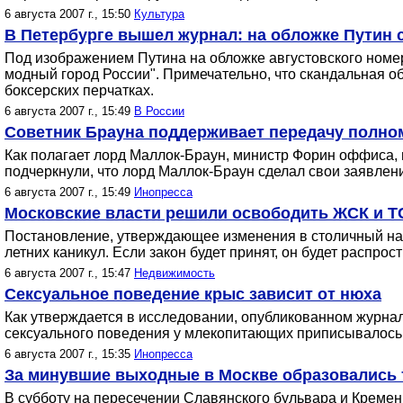
6 августа 2007 г., 15:50
Культура
В Петербурге вышел журнал: на обложке Путин
Под изображением Путина на обложке августовского номер
модный город России". Примечательно, что скандальная об
боксерских перчатках.
6 августа 2007 г., 15:49
В России
Советник Брауна поддерживает передачу полн
Как полагает лорд Маллок-Браун, министр Форин оффиса,
подчеркнули, что лорд Маллок-Браун сделал свои заявлени
6 августа 2007 г., 15:49
Инопресса
Московские власти решили освободить ЖСК и Т
Постановление, утверждающее изменения в столичный нал
летних каникул. Если закон будет принят, он будет распро
6 августа 2007 г., 15:47
Недвижимость
Сексуальное поведение крыс зависит от нюха
Как утверждается в исследовании, опубликованном журнало
сексуального поведения у млекопитающих приписывалось 
6 августа 2007 г., 15:35
Инопресса
За минувшие выходные в Москве образовались т
В субботу на пересечении Славянского бульвара и Кременч