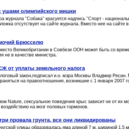
 с ушами олимпийского мишки
а журнала "Собака" красуется надпись "Спорт - национал
ложка отсутствует на сайте журнала. Вместо нее на сайте
омочий Брюсселю
 место Великобритании в Совбезе ООН может быть со врем
я не в качестве министра.
СЖ от уплаты земельного налога
оговый закон,подписал и.о. мэра Москвы Владмир Ресин. 
страняться на правоотношения, возникшие с 1 января 2007 г
м Nature, сексуальное поведение крыс зависит не от их моз
воздействию на мозг половых гормонов.
ри провала грунта, все они ликвидированы
угской улицы образовалась яма длиной 7 м, шириной 1,5 м 