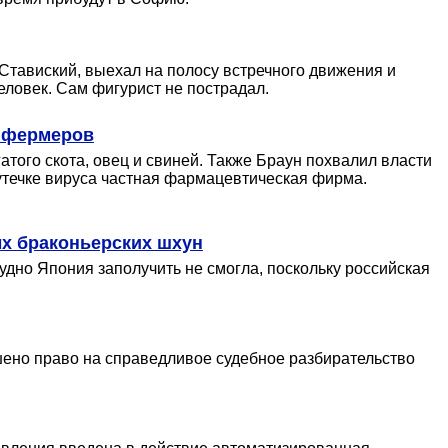
тавиский, выехал на полосу встречного движения и
человек. Сам фигурист не пострадал.
т фермеров
того скота, овец и свиней. Также Браун похвалил власти
 утечке вируса частная фармацевтическая фирма.
х браконьерских шхун
удно Япония заполучить не смогла, поскольку российская
ушено право на справедливое судебное разбирательство