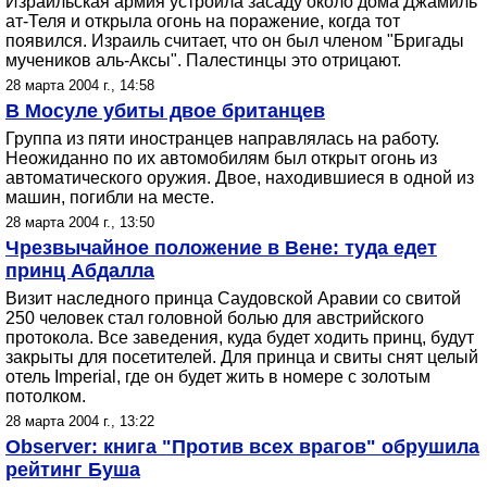
Израильская армия устроила засаду около дома Джамиль
ат-Теля и открыла огонь на поражение, когда тот
появился. Израиль считает, что он был членом "Бригады
мучеников аль-Аксы". Палестинцы это отрицают.
28 марта 2004 г., 14:58
В Мосуле убиты двое британцев
Группа из пяти иностранцев направлялась на работу.
Неожиданно по их автомобилям был открыт огонь из
автоматического оружия. Двое, находившиеся в одной из
машин, погибли на месте.
28 марта 2004 г., 13:50
Чрезвычайное положение в Вене: туда едет
принц Абдалла
Визит наследного принца Саудовской Аравии со свитой
250 человек стал головной болью для австрийского
протокола. Все заведения, куда будет ходить принц, будут
закрыты для посетителей. Для принца и свиты снят целый
отель Imperial, где он будет жить в номере с золотым
потолком.
28 марта 2004 г., 13:22
Observer: книга "Против всех врагов" обрушила
рейтинг Буша