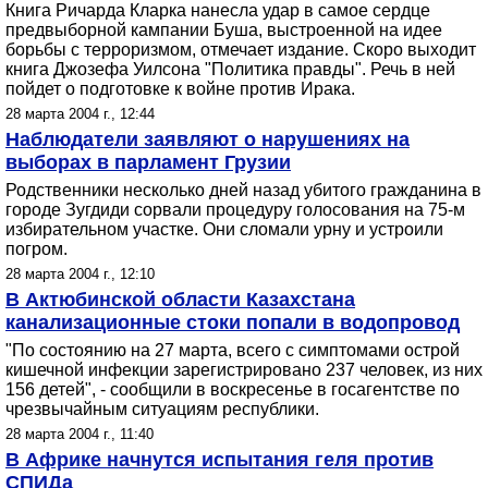
Книга Ричарда Кларка нанесла удар в самое сердце
предвыборной кампании Буша, выстроенной на идее
борьбы с терроризмом, отмечает издание. Скоро выходит
книга Джозефа Уилсона "Политика правды". Речь в ней
пойдет о подготовке к войне против Ирака.
28 марта 2004 г., 12:44
Наблюдатели заявляют о нарушениях на
выборах в парламент Грузии
Родственники несколько дней назад убитого гражданина в
городе Зугдиди сорвали процедуру голосования на 75-м
избирательном участке. Они сломали урну и устроили
погром.
28 марта 2004 г., 12:10
В Актюбинской области Казахстана
канализационные стоки попали в водопровод
"По состоянию на 27 марта, всего с симптомами острой
кишечной инфекции зарегистрировано 237 человек, из них
156 детей", - сообщили в воскресенье в госагентстве по
чрезвычайным ситуациям республики.
28 марта 2004 г., 11:40
В Африке начнутся испытания геля против
СПИДа