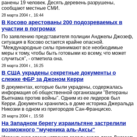
ранены 19 человек. Десять деревень разрушены,
сообщают местные СМИ.
28 марта 2004 г., 16:44
В Косово арестованы 200 подозреваемых в
участии в погромах
По заявлению представителя полиции Анджелы Джозеф,
ситуация в Косово остается крайне опасной.
"Международные силы принимают все необходимые
меры к тому, чтобы быть готовыми ко всему, что может
случиться", - отметила она.
28 марта 2004 г., 16:25
В США украдены секретные документы о
слежке ФБР за Джоном Керри
В документах, которые были украдены, содержалась
информация об общественной организации "Ветераны
Вьетнама против войны". Одним из ее лидеров был
Керри. Документы хранились в доме историка Джеральда
Никозии в одном из пригородов Сан-Франциско.
28 марта 2004 г., 15:58
На Западном берегу израильтяне застрелили
возможного "мученика аль-Аксы"