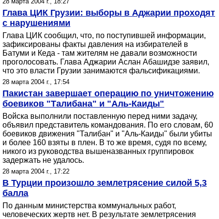
28 марта 2004 г., 18:27
Глава ЦИК Грузии: выборы в Аджарии проходят
с нарушениями
Глава ЦИК сообщил, что, по поступившей информации,
зафиксированы факты давления на избирателей в
Батуми и Кеда - там жителям не давали возможности
проголосовать. Глава Аджарии Аслан Абашидзе заявил,
что это власти Грузии занимаются фальсификациями.
28 марта 2004 г., 17:54
Пакистан завершает операцию по уничтожению
боевиков "Талибана" и "Аль-Каиды"
Войска выполнили поставленную перед ними задачу,
объявил представитель командования. По его словам, 60
боевиков движения "Талибан" и "Аль-Каиды" были убиты
и более 160 взяты в плен. В то же время, судя по всему,
никого из руководства вышеназванных группировок
задержать не удалось.
28 марта 2004 г., 17:22
В Турции произошло землетрясение силой 5,3
балла
По данным министерства коммунальных работ,
человеческих жертв нет. В результате землетрясения