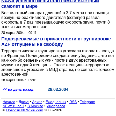
NASA успешно испытало самый быстрый
самолет в мире
Беспилотный аппарат длинной в 3,7 метра при помощи
воздушно-реактивного двигателя (scramjet) развил
скорость, в 7 раз превышающую скорость звука, почти 8
тысяч километров в час.
28 марта 2004 г., 09:11
Подозреваемые в причастности к группировке
AZF отпущены на свободу
Террористическая группировка угрожала взорвать поезда
во Франции. Полицейские следователи убедились, что нет
каких-либо серьезных улик против двух арестованных
мужчин и одной женщины. Голос женщины-террористки,
звонившей с угрозами в МВД страны, не совпал с голосом
арестованной.
28 марта 2004 г., 09:01
<< на день назад
28.03.2004
Начало
•
Досье
•
Архив
•
Ежедневник
•
RSS
•
Telegram
NEWSru.co.il
•
В Москве
•
Инопресса
©
Новости NEWSru.com
2000-2026