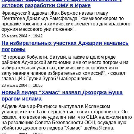
истоков разработки ОМУ в Ираке
Французский адвокат Жак Вержес назвал главу
Пентагона Дональда Рамсфельда "коммивояжером по
продаже токсинов и химических элементов для иракского
оружия массового уничтожения".
28 марта 2004 г., 19:42
На избирательных участках Аджарии начались
погромы
"В городах Кобулети, Батуми, а также в целом ряде
районов Аджарской автономии имеют место погромы на
избирательных участках, физические оскорбления и
запугивания членов избирательных комиссий", - сказал
глава ЦИК Грузии Зураб Чиаберашвили.
28 марта 2004 г., 18:55
Новый лидер "Хамас" назвал Джорджа Буша
врагом ислама
Абдель Азиз ар-Рантисси выступал в Исламском
университете в Газе перед 5 тыс. своих сторонников. Он
сказал, что вовсе не удивлен тем, что США наложили вето
на резолюцию Совета Безопасности ООН, осуждавшую
убийство духовного лидера "Хамас" шейха Ясина.