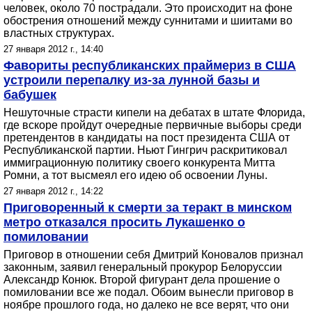
человек, около 70 пострадали. Это происходит на фоне
обострения отношений между суннитами и шиитами во
властных структурах.
27 января 2012 г., 14:40
Фавориты республиканских праймериз в США
устроили перепалку из-за лунной базы и
бабушек
Нешуточные страсти кипели на дебатах в штате Флорида,
где вскоре пройдут очередные первичные выборы среди
претендентов в кандидаты на пост президента США от
Республиканской партии. Ньют Гингрич раскритиковал
иммиграционную политику своего конкурента Митта
Ромни, а тот высмеял его идею об освоении Луны.
27 января 2012 г., 14:22
Приговоренный к смерти за теракт в минском
метро отказался просить Лукашенко о
помиловании
Приговор в отношении себя Дмитрий Коновалов признал
законным, заявил генеральный прокурор Белоруссии
Александр Конюк. Второй фигурант дела прошение о
помиловании все же подал. Обоим вынесли приговор в
ноябре прошлого года, но далеко не все верят, что они