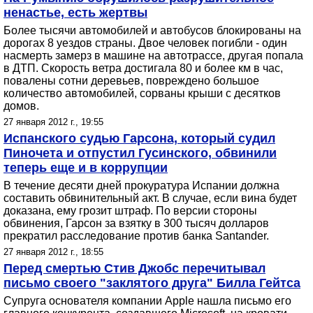
ненастье, есть жертвы
Более тысячи автомобилей и автобусов блокированы на
дорогах 8 уездов страны. Двое человек погибли - один
насмерть замерз в машине на автотрассе, другая попала
в ДТП. Скорость ветра достигала 80 и более км в час,
повалены сотни деревьев, повреждено большое
количество автомобилей, сорваны крыши с десятков
домов.
27 января 2012 г., 19:55
Испанского судью Гарсона, который судил
Пиночета и отпустил Гусинского, обвинили
теперь еще и в коррупции
В течение десяти дней прокуратура Испании должна
составить обвинительный акт. В случае, если вина будет
доказана, ему грозит штраф. По версии стороны
обвинения, Гарсон за взятку в 300 тысяч долларов
прекратил расследование против банка Santander.
27 января 2012 г., 18:55
Перед смертью Стив Джобс перечитывал
письмо своего "заклятого друга" Билла Гейтса
Супруга основателя компании Apple нашла письмо его