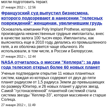
могли подготовить теракт.
27 января 2012 г., 12:56
Французский суд выпустил бизнесмена,
которого подозревают в нанесении "телесных
повреждений" женщинам, увеличившим грудь
Основатель компании Poly Implant Prothese, которая
производила некачественные грудные имплантаты, внес
в качестве залога 100 тысяч евро. Имплантаты, как
выяснилось еще в 2010 году, делались из промышленного
геля, а их оболочка рвется чаще обычного. Их
использовали, в том числе, в России и Белоруссии.
27 января 2012 г., 12:44
NASA отчиталось о миссии "Кеплера": за два
года телескоп открыл более 60 новых планет
Ученые подтвердили открытие 11 новых планетных
систем, каждая из которых содержит от двух до пяти
планет радиусом от 1,5 радиуса Земли до превышающих
по размеру Юпитер, и 26 новых планет у других звезд.
Самой "густонаселенной" планетной системой стала
система звезды "Кеплер-33", которая массивнее и старше
Солнца.
27 января 2012 г., 11:49