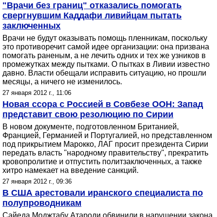
"Врачи без границ" отказались помогать
свергнувшим Каддафи ливийцам пытать
заключенных
Врачи не будут оказывать помощь пленникам, поскольку
это противоречит самой идее организации: она призвана
помогать раненым, а не лечить одних и тех же узников в
промежутках между пытками. О пытках в Ливии известно
давно. Власти обещали исправить ситуацию, но прошли
месяцы, а ничего не изменилось.
27 января 2012 г., 11:06
Новая ссора с Россией в Совбезе ООН: Запад
представит свою резолюцию по Сирии
В новом документе, подготовленном Британией,
Францией, Германией и Португалией, но представленном
под прикрытием Марокко, ЛАГ просит президента Сирии
передать власть "народному правительству", прекратить
кровопролитие и отпустить политзаключенных, а также
хитро намекает на введение санкций.
27 января 2012 г., 09:36
В США арестовали иранского специалиста по
полупроводникам
Сайеда Моджтабу Атароди обвинили в нарушении закона