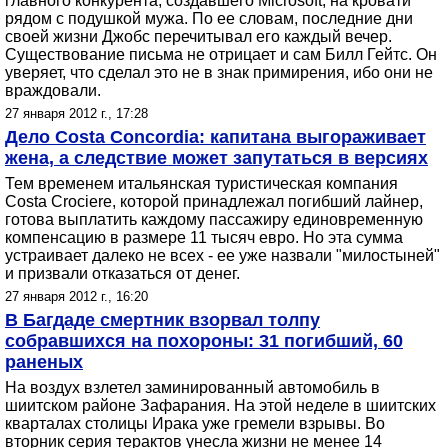
главного конкурента, создавшего Microsoft, на кровати
рядом с подушкой мужа. По ее словам, последние дни
своей жизни Джобс перечитывал его каждый вечер.
Существование письма не отрицает и сам Билл Гейтс. Он
уверяет, что сделал это не в знак примирения, ибо они не
враждовали.
27 января 2012 г., 17:28
Дело Costa Concordia: капитана выгораживает
жена, а следствие может запутаться в версиях
Тем временем итальянская туристическая компания
Costa Crociere, которой принадлежал погибший лайнер,
готова выплатить каждому пассажиру единовременную
компенсацию в размере 11 тысяч евро. Но эта сумма
устраивает далеко не всех - ее уже назвали "милостыней"
и призвали отказаться от денег.
27 января 2012 г., 16:20
В Багдаде смертник взорвал толпу
собравшихся на похороны: 31 погибший, 60
раненых
На воздух взлетел заминированный автомобиль в
шиитском районе Зафарания. На этой неделе в шиитских
кварталах столицы Ирака уже гремели взрывы. Во
вторник серия терактов унесла жизни не менее 14