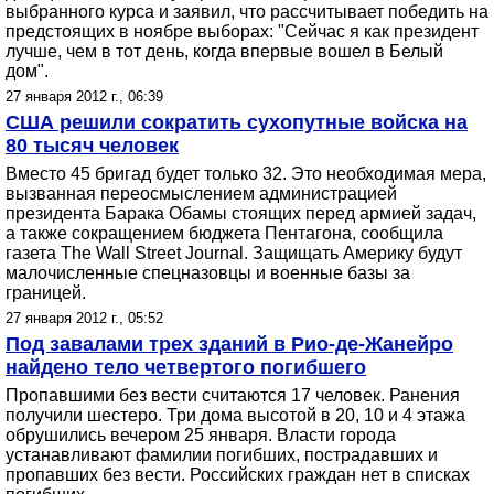
выбранного курса и заявил, что рассчитывает победить на
предстоящих в ноябре выборах: "Сейчас я как президент
лучше, чем в тот день, когда впервые вошел в Белый
дом".
27 января 2012 г., 06:39
США решили сократить сухопутные войска на
80 тысяч человек
Вместо 45 бригад будет только 32. Это необходимая мера,
вызванная переосмыслением администрацией
президента Барака Обамы стоящих перед армией задач,
а также сокращением бюджета Пентагона, сообщила
газета The Wall Street Journal. Защищать Америку будут
малочисленные спецназовцы и военные базы за
границей.
27 января 2012 г., 05:52
Под завалами трех зданий в Рио-де-Жанейро
найдено тело четвертого погибшего
Пропавшими без вести считаются 17 человек. Ранения
получили шестеро. Три дома высотой в 20, 10 и 4 этажа
обрушились вечером 25 января. Власти города
устанавливают фамилии погибших, пострадавших и
пропавших без вести. Российских граждан нет в списках