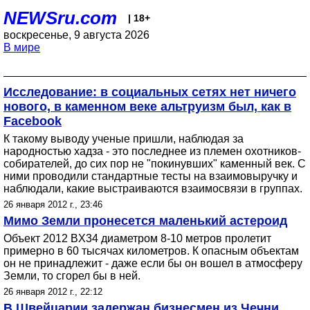
NEWSru.com
| 18+
воскресенье, 9 августа 2026
В мире
Исследование: в социальных сетях нет ничего
нового, в каменном веке альтруизм был, как в
Facebook
К такому выводу ученые пришли, наблюдая за
народностью хадза - это последнее из племен охотников-
собирателей, до сих пор не "покинувших" каменный век. С
ними проводили стандартные тесты на взаимовыручку и
наблюдали, какие выстраиваются взаимосвязи в группах.
26 января 2012 г., 23:46
Мимо Земли пронесется маленький астероид
Объект 2012 BX34 диаметром 8-10 метров пролетит
примерно в 60 тысячах километров. К опасным объектам
он не принадлежит - даже если бы он вошел в атмосферу
Земли, то сгорел бы в ней.
26 января 2012 г., 22:12
В Швейцарии задержан бизнесмен из Чечни