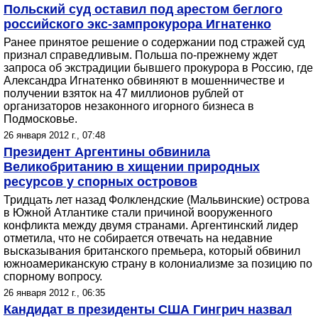
Польский суд оставил под арестом беглого
российского экс-зампрокурора Игнатенко
Ранее принятое решение о содержании под стражей суд
признал справедливым. Польша по-прежнему ждет
запроса об экстрадиции бывшего прокурора в Россию, где
Александра Игнатенко обвиняют в мошенничестве и
получении взяток на 47 миллионов рублей от
организаторов незаконного игорного бизнеса в
Подмосковье.
26 января 2012 г., 07:48
Президент Аргентины обвинила
Великобританию в хищении природных
ресурсов у спорных островов
Тридцать лет назад Фолклендские (Мальвинские) острова
в Южной Атлантике стали причиной вооруженного
конфликта между двумя странами. Аргентинский лидер
отметила, что не собирается отвечать на недавние
высказывания британского премьера, который обвинил
южноамериканскую страну в колониализме за позицию по
спорному вопросу.
26 января 2012 г., 06:35
Кандидат в президенты США Гингрич назвал