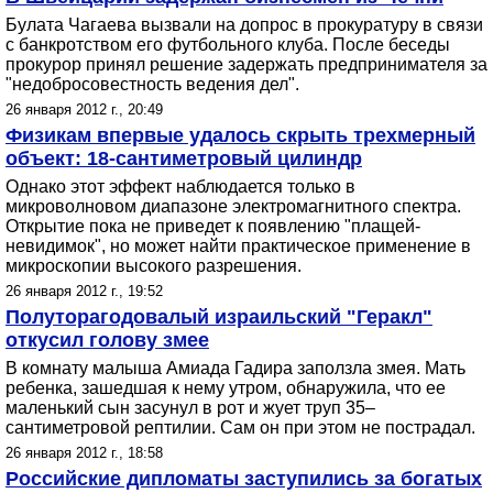
Булата Чагаева вызвали на допрос в прокуратуру в связи
с банкротством его футбольного клуба. После беседы
прокурор принял решение задержать предпринимателя за
"недобросовестность ведения дел".
26 января 2012 г., 20:49
Физикам впервые удалось скрыть трехмерный
объект: 18-сантиметровый цилиндр
Однако этот эффект наблюдается только в
микроволновом диапазоне электромагнитного спектра.
Открытие пока не приведет к появлению "плащей-
невидимок", но может найти практическое применение в
микроскопии высокого разрешения.
26 января 2012 г., 19:52
Полуторагодовалый израильский "Геракл"
откусил голову змее
В комнату малыша Амиада Гадира заползла змея. Мать
ребенка, зашедшая к нему утром, обнаружила, что ее
маленький сын засунул в рот и жует труп 35–
сантиметровой рептилии. Сам он при этом не пострадал.
26 января 2012 г., 18:58
Российские дипломаты заступились за богатых