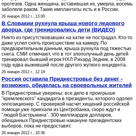
протезов. Одна женщина, вставившая их, умерла, восемь
заболели раком. Такие имплантаты есть и в России.
26 января 2012 г., 13:00
В Словакии рухнула крыша нового ледового
дворца, где тренировались дети (ВИДЕО)
Никто из присутствовавших на катке не пострадал. Кто-то
даже успел снять происшествие на камеру. По
предварительным данным, крыша рухнула под тяжестью
снега. СМИ отмечают, что в тот злополучный день детей
тренировал бывший игрок НХЛ Рихард Зедник, в 2008
году едва выживший после другого жуткого инцидента.
26 января 2012 г., 12:18
Россия оставила Приднестровье без денег -
возможно, обиделась на своевольных жителей
В Приднестровье уверены: все дело в проигрыше
"кремлевского" кандидата в президенты, которого одолел
оппозиционер. С проверкой насчет хищений российской
помощи уже приехали из Центробанка, скоро ждут и
"людей Бастрыкина". 300 миллиардов долларов,
обещанных Приднестровью накануне президентских
выборов, пока не предоставят.
26 января 2012 г., 10:36