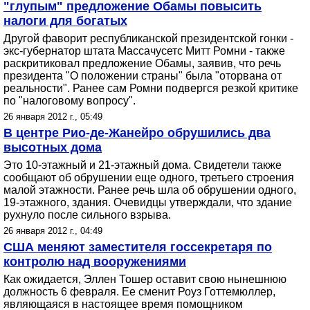
"глупым" предложение Обамы повысить
налоги для богатых
Другой фаворит республиканской президентской гонки -
экс-губернатор штата Массачусетс Митт Ромни - также
раскритиковал предложение Обамы, заявив, что речь
президента "О положении страны" была "оторвана от
реальности". Ранее сам Ромни подвергся резкой критике
по "налоговому вопросу".
26 января 2012 г., 05:49
В центре Рио-де-Жанейро обрушились два
высотных дома
Это 10-этажный и 21-этажный дома. Свидетели также
сообщают об обрушении еще одного, третьего строения
малой этажности. Ранее речь шла об обрушении одного,
19-этажного, здания. Очевидцы утверждали, что здание
рухнуло после сильного взрыва.
26 января 2012 г., 04:49
США меняют заместителя госсекретаря по
контролю над вооружениями
Как ожидается, Эллен Тошер оставит свою нынешнюю
должность 6 февраля. Ее сменит Роуз Готтемюллер,
являющаяся в настоящее время помощником