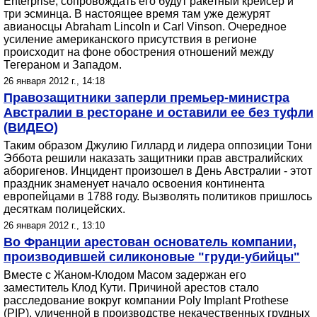
Enterprise, сопровождать его будут ракетный крейсер и
три эсминца. В настоящее время там уже дежурят
авианосцы Abraham Lincoln и Carl Vinson. Очередное
усиление американского присутствия в регионе
происходит на фоне обострения отношений между
Тегераном и Западом.
26 января 2012 г., 14:18
Правозащитники заперли премьер-министра
Австралии в ресторане и оставили ее без туфли
(ВИДЕО)
Таким образом Джулию Гиллард и лидера оппозиции Тони
Эббота решили наказать защитники прав австралийских
аборигенов. Инцидент произошел в День Австралии - этот
праздник знаменует начало освоения континента
европейцами в 1788 году. Вызволять политиков пришлось
десяткам полицейских.
26 января 2012 г., 13:10
Во Франции арестован основатель компании,
производившей силиконовые "груди-убийцы"
Вместе с Жаном-Клодом Масом задержан его
заместитель Клод Кути. Причиной арестов стало
расследование вокруг компании Poly Implant Prothese
(PIP), уличенной в производстве некачественных грудных