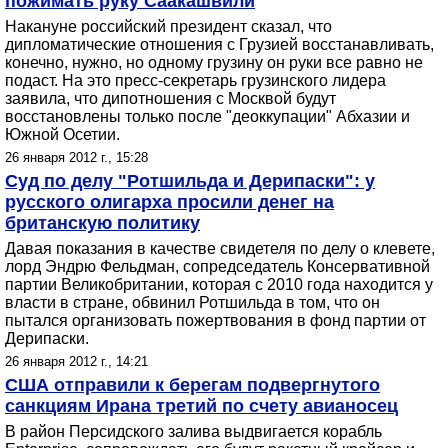
пожимать руку Саакашвили
Накануне российский президент сказал, что
дипломатические отношения с Грузией восстанавливать,
конечно, нужно, но одному грузину он руки все равно не
подаст. На это пресс-секретарь грузинского лидера
заявила, что дипотношения с Москвой будут
восстановлены только после "деоккупации" Абхазии и
Южной Осетии.
26 января 2012 г., 15:28
Суд по делу "Ротшильда и Дерипаски": у
русского олигарха просили денег на
британскую политику
Давая показания в качестве свидетеля по делу о клевете,
лорд Эндрю Фельдман, сопредседатель Консервативной
партии Великобритании, которая с 2010 года находится у
власти в стране, обвинил Ротшильда в том, что он
пытался организовать пожертвования в фонд партии от
Дерипаски.
26 января 2012 г., 14:21
США отправили к берегам подвергнутого
санкциям Ирана третий по счету авианосец
В район Персидского залива выдвигается корабль