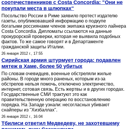
соотечественников с Costa Concordia: "Они не
покупали места в шлюпках"
Посольство России в Риме заявило протест издателю
газеты, опубликовавшей информацию о подкупе
богатыми россиянами членов экипажа круизного лайнера
Costa Concordia. Дипломаты ссылаются на данные
прокурорской проверки, которая не выявила подобных
фактов. То же самое говорят и в Департаменте
гражданской защиты Италии.
26 января 2012 г., 17:55
Сирийская армия штурмует города: подавлен
мятеж в Хаме, более 50 убитых
По словам очевидцев, военные обстреляли жилые
районы. В городе много раненых, которым из-за
обстрелов нельзя помочь, отключено электричество,
интернет, сотовая связь. Есть жертвы и в других городах.
Государственные СМИ трактуют это как
правительственную операцию по восстановлению
порядка. На Западе узнали: несогласных убивают
снайперы из "Хизбаллах".
26 января 2012 г., 16:04
Тбилиси ответил Медведеву, не захотевшему