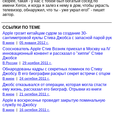
скорее, такая - у нас с тобой был богатый сосед по
имени Xerox, и когда я залез к нему в дом, чтобы украсть
телевизор, обнаружил, что ты - уже украл его!" - пишет
автор.
ССЫЛКИ ПО ТЕМЕ
Apple грозит китайцам судом за создание 30-
сантиметровой куклы Стива Джобса с запасной парой рук
В мире
|
05 января 2012 г.,
Сооснователь Apple Стив Возняк приехал в Москву на IV
инновационный конвент и рассказал о "хиппи" Стиве
Джобсе
В России
|
29 ноября 2011 г.,
Обнародованы кадры с секретных поминок по Стиву
Джобсу. В его биографии раскрыт секрет встречи с отцом
В мире
|
24 октября 2011 г.,
Джобс отказывался от операции, которая могла спасти
ему жизнь, рассказал его биограф. Отрывки из книги
В мире
|
21 октября 2011 г.,
Apple в воскресенье проведет закрытую поминальную
службу по Джобсу
В мире
|
16 октября 2011 г.,