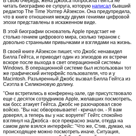
В свою очередь, жена Джобса попросила Гейтса не
читать биографию ее супруга, которую
написал
бывший
редактор The Time Уолтер Айзексон. Она предупредила,
что в книге отношения между двумя гениями цифровой
эпохи представлены в искаженном виде.
В этой биографии основатель Apple предстает не
столько гением цифрового мира, сколько тираном с
довольно странными привычками и взглядами на жизнь.
В своей книге Айзексон пишет, что Джобс ненавидел
Билла Гейтса, и приводит один из эпизодов их встречи
вскоре после выхода в свет операционной системы
Windows. В операционной системе был использован тот
же графический интерфейс пользователя, что и у
Macintosh. Разъяренный Джобс вызвал Билла Гейтса из
Сиэтла в Силиконовую долину.
"Они встретились в конференц-зале, где присутствовало
еще с десяток сотрудников Apple, желавших посмотреть,
как босс атакует Гейтса. Джобс не разочаровал свое
войско. "Вы нас обворовываете! - кричал он. - Я вам
доверял, а теперь вы у нас воруете!" Гейтс спокойно
взглянул на Джобса - все прекрасно знали, откуда на
самом деле взялся интерфейс: "Что же, Стив, думаю, на
происходящее можно посмотреть иначе. Ситуация,