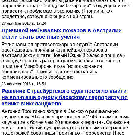
сексом. Возможно, японцы даже не догадываются, что
царящий в стране "синдром безбрачия" в будущем может
привести к проблемам в экономике Японии и, как
следствие, сотрудничающих с ней стран.
23 октября 2013 г., 17:24
Причиной небывалых пожаров в Австралии
могли стать военные учения
Региональная противопожарная служба Австралии
расследовала причины крупнейших пожаров в
австралийском штате Новый Южный Уэльс и пришла к
выводу, что огонь распространился вблизи военного
полигона Минобороны из-за "использования
боеприпасов". В министерстве отказались
комментировать это сообщение.
23 октября 2013 г., 16:51
Решение Страсбургского суда помогло выйти
на волю еще одному баскскому террористу по
кличке Микеланджело
Антонио Троитиньо входил в баскскую радикальную
группировку ЭТА и был приговорен к 2746 годам тюрьмы
за участие в более чем 20 кровавых терактах. Однако на
днях Европейский суд признал незаконным содержание
под стражей соратницы Троитиньо - террористки Инес