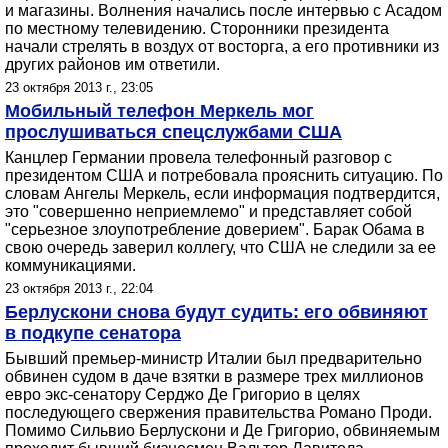
и магазины. Волнения начались после интервью с Асадом
по местному телевидению. Сторонники президента
начали стрелять в воздух от восторга, а его противники из
других районов им ответили.
23 октября 2013 г., 23:05
Мобильный телефон Меркель мог
прослушиваться спецслужбами США
Канцлер Германии провела телефонный разговор с
президентом США и потребовала прояснить ситуацию. По
словам Ангелы Меркель, если информация подтвердится,
это "совершенно неприемлемо" и представляет собой
"серьезное злоупотребление доверием". Барак Обама в
свою очередь заверил коллегу, что США не следили за ее
коммуникациями.
23 октября 2013 г., 22:04
Берлускони снова будут судить: его обвиняют
в подкупе сенатора
Бывший премьер-министр Италии был предварительно
обвинен судом в даче взятки в размере трех миллионов
евро экс-сенатору Серджо Де Григорио в целях
последующего свержения правительства Романо Проди.
Помимо Сильвио Берлускони и Де Григорио, обвиняемым