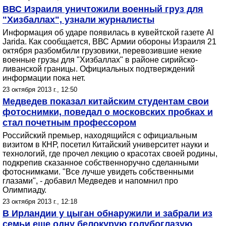
ВВС Израиля уничтожили военный груз для
"Хизбаллах", узнали журналисты
Информация об ударе появилась в кувейтской газете Al
Jarida. Как сообщается, ВВС Армии обороны Израиля 21
октября разбомбили грузовики, перевозившие некие
военные грузы для "Хизбаллах" в районе сирийско-
ливанской границы. Официальных подтверждений
информации пока нет.
23 октября 2013 г., 12:50
Медведев показал китайским студентам свои
фотоснимки, поведал о московских пробках и
стал почетным профессором
Российский премьер, находящийся с официальным
визитом в КНР, посетил Китайский университет науки и
технологий, где прочел лекцию о красотах своей родины,
подкрепив сказанное собственноручно сделанными
фотоснимками. "Все лучше увидеть собственными
глазами", - добавил Медведев и напомнил про
Олимпиаду.
23 октября 2013 г., 12:18
В Ирландии у цыган обнаружили и забрали из
семьи еще одну белокурую голубоглазую