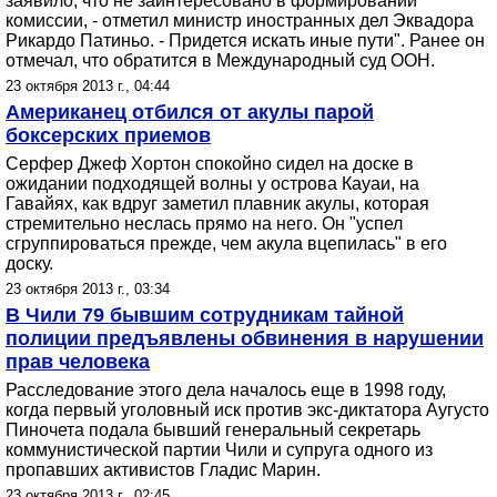
заявило, что не заинтересовано в формировании
комиссии, - отметил министр иностранных дел Эквадора
Рикардо Патиньо. - Придется искать иные пути". Ранее он
отмечал, что обратится в Международный суд ООН.
23 октября 2013 г., 04:44
Американец отбился от акулы парой
боксерских приемов
Серфер Джеф Хортон спокойно сидел на доске в
ожидании подходящей волны у острова Кауаи, на
Гавайях, как вдруг заметил плавник акулы, которая
стремительно неслась прямо на него. Он "успел
сгруппироваться прежде, чем акула вцепилась" в его
доску.
23 октября 2013 г., 03:34
В Чили 79 бывшим сотрудникам тайной
полиции предъявлены обвинения в нарушении
прав человека
Расследование этого дела началось еще в 1998 году,
когда первый уголовный иск против экс-диктатора Аугусто
Пиночета подала бывший генеральный секретарь
коммунистической партии Чили и супруга одного из
пропавших активистов Гладис Марин.
23 октября 2013 г., 02:45