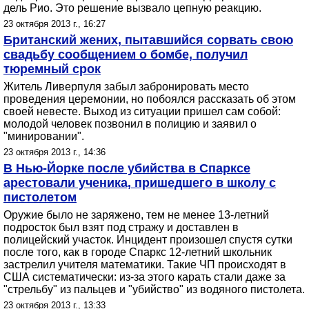
дель Рио. Это решение вызвало цепную реакцию.
23 октября 2013 г., 16:27
Британский жених, пытавшийся сорвать свою
свадьбу сообщением о бомбе, получил
тюремный срок
Житель Ливерпуля забыл забронировать место
проведения церемонии, но побоялся рассказать об этом
своей невесте. Выход из ситуации пришел сам собой:
молодой человек позвонил в полицию и заявил о
"минировании".
23 октября 2013 г., 14:36
В Нью-Йорке после убийства в Спарксе
арестовали ученика, пришедшего в школу с
пистолетом
Оружие было не заряжено, тем не менее 13-летний
подросток был взят под стражу и доставлен в
полицейский участок. Инцидент произошел спустя сутки
после того, как в городе Спаркс 12-летний школьник
застрелил учителя математики. Такие ЧП происходят в
США систематически: из-за этого карать стали даже за
"стрельбу" из пальцев и "убийство" из водяного пистолета.
23 октября 2013 г., 13:33