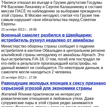
Тбилиси отказал во въезде в Грузию депутатам Госдумы
РФ Василию Лихачеву и Сергею Калашникову в составе
миссии ПАСЕ по наблюдению за выборами президента
этой страны. В Москве негодуют, считая что Грузия тем
самым нарушает свои обязательства перед Советом
Европы.
23 октября 2013 г., 18:06
Военный самолет разбился в Швейцарии:
истребитель рухнул недалеко от авиабазы
Министерство обороны страны сообщает о падении
истребителя в кантоне Обвальден в центральном регионе
альпийской страны неподалеку от авиабазы Alpnach. Это
был истребитель F/A-18. О том, погиб или пострадал ли
кто-либо в результате произошедшей катастрофы, на
данный момент не сообщается. По некоторым данным, в
самолете могли находиться 2 человека.
23 октября 2013 г., 17:58
Равнодушие молодых японцев к сексу признано
серьезной угрозой для экономики страны
Жителей Японии практически не интересуют
романтические отношения и любовные утехи. Даже
супружеские пары в этой стране редко занимаются