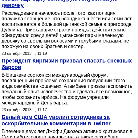
девочку
Расследование началось после того, как полиция
получила сообщение, что блондинка шести или семи лет
воспитывается в большой цыганской семье в пригороде
Дублина. Приехавшие стражи порядка действительно
обнаружили среди детей цыганской пары маленькую
девочку со светлыми волосами и голубыми глазами, не
похожую на своих братьев и сестер.
23 октября 2013 г., 11:19
Президент Киргизии призвал спасать снежных
барсов
В Бишкеке состоялся международный форум,
посвященный проблеме сохранения популяции этого
вида семейства кошачьих. Атамбаев призвал вспомнить
печальный опыт человечества и сделать все возможное,
чтобы сохранить ирбиса. На форуме учредили
международный День барса.
23 октября 2013 г., 11:17
Белый дом США уволил сотрудника за
оскорбительные комментарии в Twitter
В течение двух лет Джофи Джозеф активно критиковал в
Сети работу своего начальства, а также оскорблял