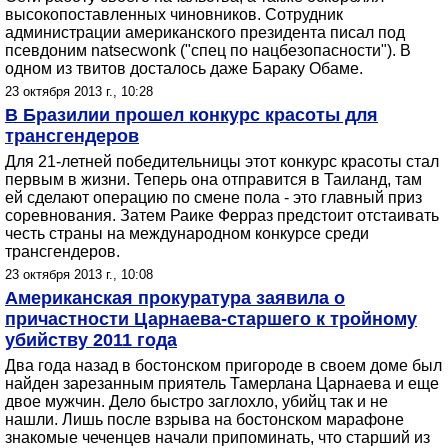
высокопоставленных чиновников. Сотрудник
администрации американского президента писал под
псевдоним natsecwonk ("спец по нацбезопасности"). В
одном из твитов досталось даже Бараку Обаме.
23 октября 2013 г., 10:28
В Бразилии прошел конкурс красоты для
трансгендеров
Для 21-летней победительницы этот конкурс красоты стал
первым в жизни. Теперь она отправится в Таиланд, там
ей сделают операцию по смене пола - это главный приз
соревнования. Затем Раике Ферраз предстоит отстаивать
честь страны на международном конкурсе среди
трансгендеров.
23 октября 2013 г., 10:08
Американская прокуратура заявила о
причастности Царнаева-старшего к тройному
убийству 2011 года
Два года назад в бостонском пригороде в своем доме был
найден зарезанным приятель Тамерлана Царнаева и еще
двое мужчин. Дело быстро заглохло, убийц так и не
нашли. Лишь после взрыва на бостонском марафоне
знакомые чеченцев начали припоминать, что старший из