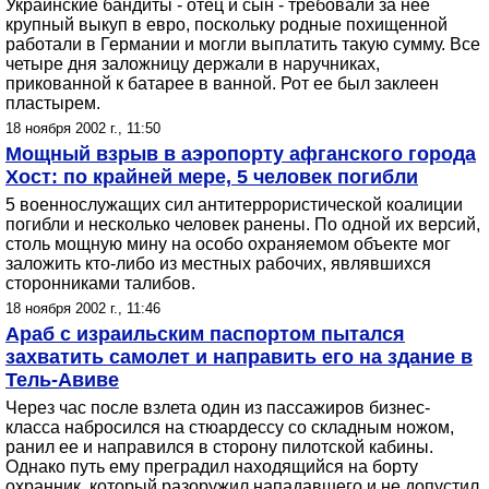
Украинские бандиты - отец и сын - требовали за нее
крупный выкуп в евро, поскольку родные похищенной
работали в Германии и могли выплатить такую сумму. Все
четыре дня заложницу держали в наручниках,
прикованной к батарее в ванной. Рот ее был заклеен
пластырем.
18 ноября 2002 г., 11:50
Мощный взрыв в аэропорту афганского города
Хост: по крайней мере, 5 человек погибли
5 военнослужащих сил антитеррористической коалиции
погибли и несколько человек ранены. По одной их версий,
столь мощную мину на особо охраняемом объекте мог
заложить кто-либо из местных рабочих, являвшихся
сторонниками талибов.
18 ноября 2002 г., 11:46
Араб с израильским паспортом пытался
захватить самолет и направить его на здание в
Тель-Авиве
Через час после взлета один из пассажиров бизнес-
класса набросился на стюардессу со складным ножом,
ранил ее и направился в сторону пилотской кабины.
Однако путь ему преградил находящийся на борту
охранник, который разоружил нападавшего и не допустил