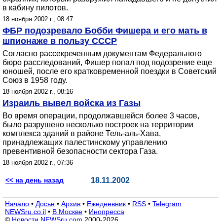
в кабину пилотов.
18 ноября 2002 г., 08:47
ФБР подозревало Бобби Фишера и его мать в
шпионаже в пользу СССР
Cогласно рассекреченным документам Федерального
бюро расследований, Фишер попал под подозрение еще
юношей, после его кратковременной поездки в Советский
Союз в 1958 году.
18 ноября 2002 г., 08:16
Израиль вывел войска из Газы
Во время операции, продолжавшейся более 3 часов,
было разрушено несколько построек на территории
комплекса зданий в районе Тель-аль-Хава,
принадлежащих палестинскому управлению
превентивной безопасности сектора Газа.
18 ноября 2002 г., 07:36
<< на день назад
18.11.2002
Начало
•
Досье
•
Архив
•
Ежедневник
•
RSS
•
Telegram
NEWSru.co.il
•
В Москве
•
Инопресса
©
Новости NEWSru.com
2000-2026