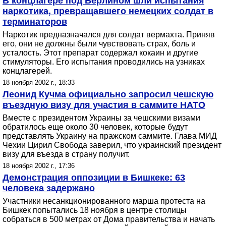
В концлагере под Берлином шли испытания
наркотика, превращавшего немецких солдат в
терминаторов
Наркотик предназначался для солдат вермахта. Приняв
его, они не должны были чувствовать страх, боль и
усталость. Этот препарат содержал кокаин и другие
стимуляторы. Его испытания проводились на узниках
концлагерей.
18 ноября 2002 г., 18:33
Леонид Кучма официально запросил чешскую
въездную визу для участия в саммите НАТО
Вместе с президентом Украины за чешскими визами
обратилось еще около 30 человек, которые будут
представлять Украину на пражском саммите. Глава МИД
Чехии Цирил Свобода заверил, что украинский президент
визу для въезда в страну получит.
18 ноября 2002 г., 17:36
Демонстрация оппозиции в Бишкеке: 63
человека задержано
Участники несанкционированного марша протеста на
Бишкек попытались 18 ноября в центре столицы
собраться в 500 метрах от Дома правительства и начать