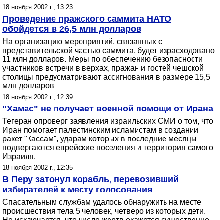
18 ноября 2002 г., 13:23
Проведение пражского саммита НАТО
обойдется в 26,5 млн долларов
На организацию мероприятий, связанных с
представительской частью саммита, будет израсходовано
11 млн долларов. Меры по обеспечению безопасности
участников встречи в верхах, пражан и гостей чешской
столицы предусматривают ассигнования в размере 15,5
млн долларов.
18 ноября 2002 г., 12:39
"Хамас" не получает военной помощи от Ирана
Тегеран опроверг заявления израильских СМИ о том, что
Иран помогает палестинским исламистам в создании
ракет "Кассам", ударам которых в последние месяцы
подвергаются еврейские поселения и территория самого
Израиля.
18 ноября 2002 г., 12:35
В Перу затонул корабль, перевозивший
избирателей к месту голосования
Спасательным службам удалось обнаружить на месте
происшествия тела 5 человек, четверо из которых дети.
Не исключается, что число жертв окажется существенно