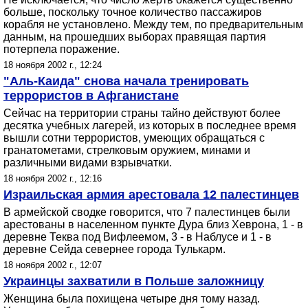
больше, поскольку точное количество пассажиров
корабля не установлено. Между тем, по предварительным
данным, на прошедших выборах правящая партия
потерпела поражение.
18 ноября 2002 г., 12:24
"Аль-Каида" снова начала тренировать
террористов в Афганистане
Сейчас на территории страны тайно действуют более
десятка учебных лагерей, из которых в последнее время
вышли сотни террористов, умеющих обращаться с
гранатометами, стрелковым оружием, минами и
различными видами взрывчатки.
18 ноября 2002 г., 12:16
Израильская армия арестовала 12 палестинцев
В армейской сводке говорится, что 7 палестинцев были
арестованы в населенном пункте Дура близ Хеврона, 1 - в
деревне Теква под Вифлеемом, 3 - в Наблусе и 1 - в
деревне Сейда севернее города Тулькарм.
18 ноября 2002 г., 12:07
Украинцы захватили в Польше заложницу
Женщина была похищена четыре дня тому назад.