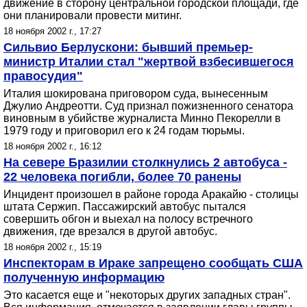
движение в сторону центральной городской площади, где
они планировали провести митинг.
18 ноября 2002 г., 17:27
Сильвио Берлускони: бывший премьер-
министр Италии стал "жертвой взбесившегося
правосудия"
Италия шокирована приговором суда, вынесенным
Джулио Андреотти. Суд признал пожизненного сенатора
виновным в убийстве журналиста Минно Пекорелли в
1979 году и приговорил его к 24 годам тюрьмы.
18 ноября 2002 г., 16:12
На севере Бразилии столкнулись 2 автобуса -
22 человека погибли, более 70 ранены
Инцидент произошел в районе города Аракайю - столицы
штата Сержип. Пассажирский автобус пытался
совершить обгон и выехал на полосу встречного
движения, где врезался в другой автобус.
18 ноября 2002 г., 15:19
Инспекторам в Ираке запрещено сообщать США
полученную информацию
Это касается еще и "некоторых других западных стран".