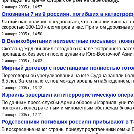
припадки, во время которых он рвет на себе одежду.
2 января 2005 г., 14:57
Опознаны 7 из 9 россиян, погибших в катастроф
Латвийская полиция предполагает, что в аварии виноват 
скоростью 100-110 километров в час. При этом дорожные
2 января 2005 г., 14:50
В Великобритании неизвестные посылают ложны
Скотланд-Ярд объявил сегодня о начале экстренного расс
пропавших без вести после цунами в Юго-Восточной Азии.
2 января 2005 г., 14:03
Мирный договор с повстанцами полностью готов
Переговоры об урегулировании на юге Судана заняли бол
6,5 лет. Затем на юге, под международным наблюдением, 
2 января 2005 г., 13:12
Израиль завершил антитеррористическую опера
По данным пресс-службы Армии обороны Израиля, уничтож
положить конец ракетным и минометным обстрелам блока е
2 января 2005 г., 12:11
Родственники погибших россиян прибывают в Т
В воскресенье на юг страны приедут родственники семьи 