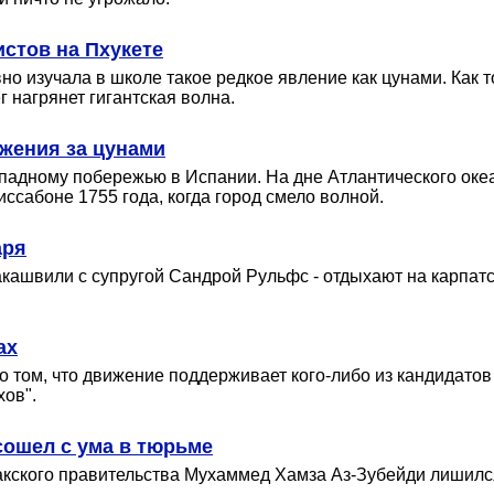
истов на Пхукете
о изучала в школе такое редкое явление как цунами. Как т
 нагрянет гигантская волна.
ежения за цунами
 западному побережью в Испании. На дне Атлантического ок
сабоне 1755 года, когда город смело волной.
аря
акашвили с супругой Сандрой Рульфс - отдыхают на карпа
ах
о том, что движение поддерживает кого-либо из кандидатов
хов".
сошел с ума в тюрьме
акского правительства Мухаммед Хамза Аз-Зубейди лишился