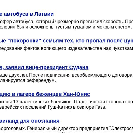
е автобуса в Латвии
шофер автобуса, который чрезмерно превысил скорость. Пр
 условия были осложнены густым туманом и мокрым снегом.
е "похоронки" семьям тех, кто пропал после цу
ледования фактов вопиющего издевательства над чувствами
, заявил вице-президент Судана
ьше двух лет. После подписания всеобъемлющего договора
планируется референдум.
цию в лагере беженцев Хан-Юнис
ены 13 палестинских боевиков. Палестинская сторона сооб
врейских поселений Гуш-Катиф в секторе Газа.
аиланд для опознания
Борголовых. Генеральный директор предприятия "Электросв