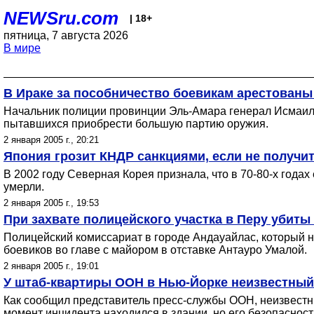
NEWSru.com
| 18+
пятница, 7 августа 2026
В мире
В Ираке за пособничество боевикам арестованы
Начальник полиции провинции Эль-Амара генерал Исмаил 
пытавшихся приобрести большую партию оружия.
2 января 2005 г., 20:21
Япония грозит КНДР санкциями, если не получи
В 2002 году Северная Корея признала, что в 70-80-х года
умерли.
2 января 2005 г., 19:53
При захвате полицейского участка в Перу убиты
Полицейский комиссариат в городе Андауайлас, который на
боевиков во главе с майором в отставке Антауро Умалой.
2 января 2005 г., 19:01
У штаб-квартиры ООН в Нью-Йорке неизвестный
Как сообщил представитель пресс-службы ООН, неизвестны
момент инцидента находился в здании, но его безопасност