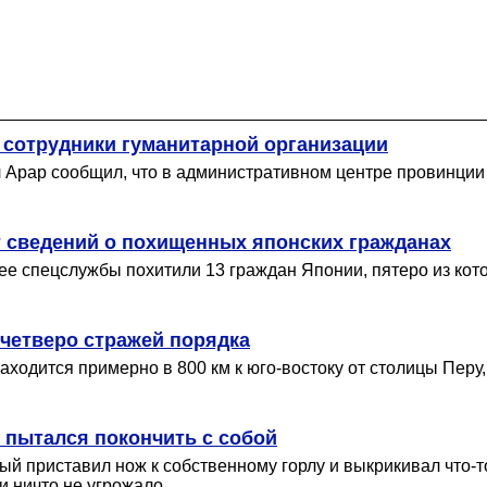
 сотрудники гуманитарной организации
Арар сообщил, что в административном центре провинции 
т сведений о похищенных японских гражданах
х ее спецслужбы похитили 13 граждан Японии, пятеро из к
 четверо стражей порядка
ходится примерно в 800 км к юго-востоку от столицы Перу,
 пытался покончить с собой
й приставил нож к собственному горлу и выкрикивал что-т
и ничто не угрожало.