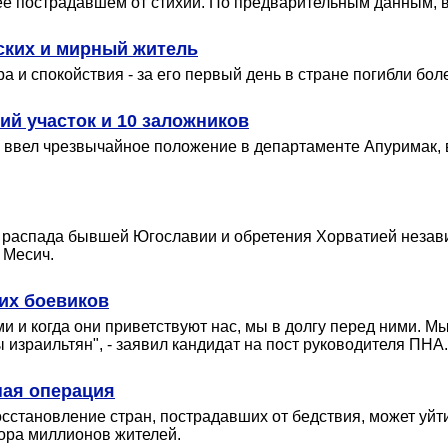
ее пострадавшем от стихии. По предварительным данным, в
йских и мирный житель
а и спокойствия - за его первый день в стране погибли бо
ий участок и 10 заложников
ввел чрезвычайное положение в департаменте Апуримак, в
 распада бывшей Югославии и обретения Хорватией незав
 Месич.
их боевиков
ими и когда они приветствуют нас, мы в долгу перед ними. 
ы израильтян", - заявил кандидат на пост руководителя ПНА.
ная операция
сстановление стран, пострадавших от бедствия, может уйти
ора миллионов жителей.