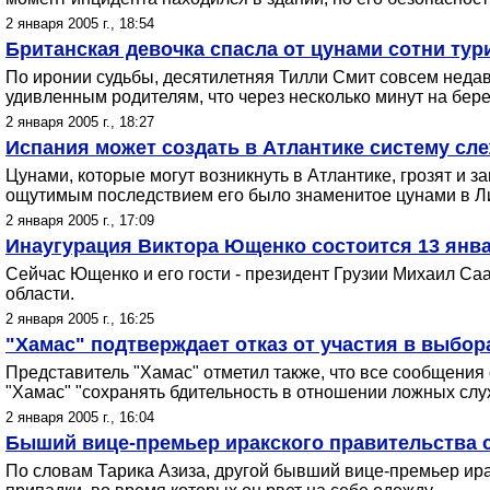
2 января 2005 г., 18:54
Британская девочка спасла от цунами сотни тур
По иронии судьбы, десятилетняя Тилли Смит совсем недавн
удивленным родителям, что через несколько минут на берег
2 января 2005 г., 18:27
Испания может создать в Атлантике систему сл
Цунами, которые могут возникнуть в Атлантике, грозят и
ощутимым последствием его было знаменитое цунами в Лис
2 января 2005 г., 17:09
Инаугурация Виктора Ющенко состоится 13 янв
Сейчас Ющенко и его гости - президент Грузии Михаил Са
области.
2 января 2005 г., 16:25
"Хамас" подтверждает отказ от участия в выбор
Представитель "Хамас" отметил также, что все сообщения 
"Хамас" "сохранять бдительность в отношении ложных слу
2 января 2005 г., 16:04
Быший вице-премьер иракского правительства 
По словам Тарика Азиза, другой бывший вице-премьер ир