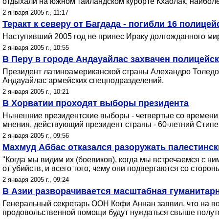
отдыхали на южном таиландском курорте Кхаолак, наибол
2 января 2005 г., 11:17
Теракт к северу от Багдада - погибли 16 полице
Наступивший 2005 год не принес Ираку долгожданного мир
2 января 2005 г., 10:55
В Перу в городе Андауайлас захвачен полицейск
Президент латиноамериканской страны Алехандро Толедо 
Андауайлас армейских спецподразделений.
2 января 2005 г., 10:21
В Хорватии проходят выборы президента
Нынешние президентские выборы - четвертые со времени
мнения, действующий президент страны - 60-летний Стипе
2 января 2005 г., 09:56
Махмуд Аббас отказался разоружать палестинск
"Когда мы видим их (боевиков), когда мы встречаемся с н
от убийств, и всего того, чему они подвергаются со сторон
2 января 2005 г., 09:24
В Азии разворачивается масштабная гуманитар
Генеральный секретарь ООН Кофи Аннан заявил, что на во
продовольственной помощи будут нуждаться свыше полут