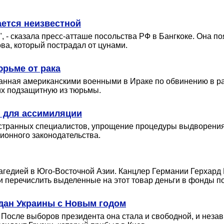
ается неизвестной
, - сказала пресс-атташе посольства РФ в Бангкоке. Она по
ова, который пострадал от цунами.
юрьме от рака
анная американскими военными в Ираке по обвинению в р
их подзащитную из тюрьмы.
 для ассимиляции
ранных специалистов, упрощение процедуры выдворения и
ионного законодательства.
трагедией в Юго-Восточной Азии. Канцлер Германии Герхар
, и перечислить выделенные на этот товар деньги в фонды 
дан Украины с Новым годом
 После выборов президента она стала и свободной, и незави