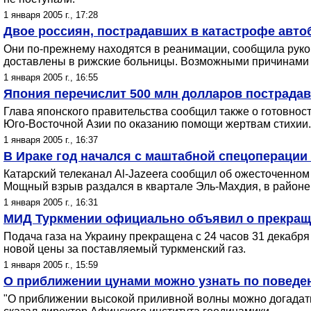
1 января 2005 г., 17:28
Двое россиян, пострадавших в катастрофе авто
Они по-прежнему находятся в реанимации, сообщила руко
доставлены в рижские больницы. Возможными причинами а
1 января 2005 г., 16:55
Япония перечислит 500 млн долларов пострада
Глава японского правительства сообщил также о готовно
Юго-Восточной Азии по оказанию помощи жертвам стихии.
1 января 2005 г., 16:37
В Ираке год начался с маштабной спецоперации 
Катарский телеканал Al-Jazeera сообщил об ожесточенно
Мощный взрыв раздался в квартале Эль-Махдия, в районе 
1 января 2005 г., 16:31
МИД Туркмении официально объявил о прекращен
Подача газа на Украину прекращена с 24 часов 31 декабря
новой цены за поставляемый туркменский газ.
1 января 2005 г., 15:59
О приближении цунами можно узнать по поведен
"О приближении высокой приливной волны можно догадатьс