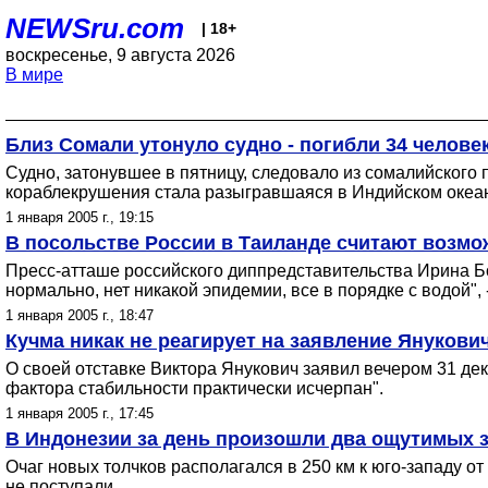
NEWSru.com
| 18+
воскресенье, 9 августа 2026
В мире
Близ Сомали утонуло судно - погибли 34 челове
Судно, затонувшее в пятницу, следовало из сомалийского п
кораблекрушения стала разыгравшаяся в Индийском океан
1 января 2005 г., 19:15
В посольстве России в Таиланде считают возм
Пресс-атташе российского диппредставительства Ирина Бо
нормально, нет никакой эпидемии, все в порядке с водой", 
1 января 2005 г., 18:47
Кучма никак не реагирует на заявление Янукович
О своей отставке Виктора Янукович заявил вечером 31 дек
фактора стабильности практически исчерпан".
1 января 2005 г., 17:45
В Индонезии за день произошли два ощутимых 
Очаг новых толчков располагался в 250 км к юго-западу 
не поступали.