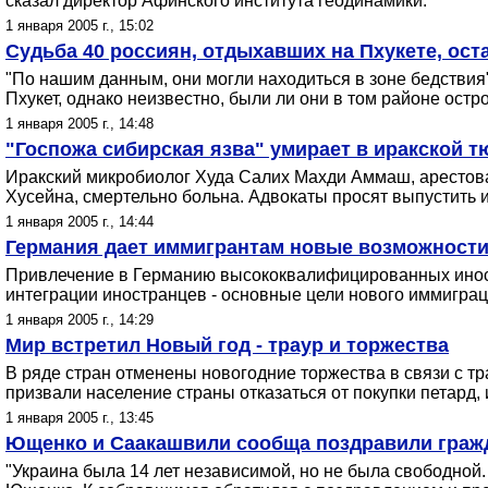
сказал директор Афинского института геодинамики.
1 января 2005 г., 15:02
Судьба 40 россиян, отдыхавших на Пхукете, ост
"По нашим данным, они могли находиться в зоне бедствия"
Пхукет, однако неизвестно, были ли они в том районе остр
1 января 2005 г., 14:48
"Госпожа сибирская язва" умирает в иракской т
Иракский микробиолог Худа Салих Махди Аммаш, арестов
Хусейна, смертельно больна. Адвокаты просят выпустить 
1 января 2005 г., 14:44
Германия дает иммигрантам новые возможности
Привлечение в Германию высококвалифицированных иност
интеграции иностранцев - основные цели нового иммиграц
1 января 2005 г., 14:29
Мир встретил Новый год - траур и торжества
В ряде стран отменены новогодние торжества в связи с 
призвали население страны отказаться от покупки петард
1 января 2005 г., 13:45
Ющенко и Саакашвили сообща поздравили граж
"Украина была 14 лет независимой, но не была свободной.