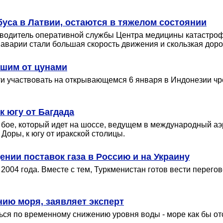
буса в Латвии, остаются в тяжелом состоянии
водитель оперативной службы Центра медицины катастроф 
варии стали большая скорость движения и скользкая доро
вшим от цунами
сти участвовать на открывающемся 6 января в Индонезии ч
к югу от Багдада
м бое, который идет на шоссе, ведущем в международный а
Доры, к югу от иракской столицы.
ии поставок газа в Россию и на Украину
 2004 года. Вместе с тем, Туркменистан готов вести пере
ию моря, заявляет эксперт
я по временному снижению уровня воды - море как бы отсту