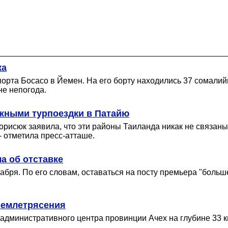
ка
орта Босасо в Йемен. На его борту находились 37 сомалийце
е непогода.
ожными турпоездки в Патайю
рисюк заявила, что эти районы Таиланда никак не связаны
- отметила пресс-атташе.
а об отставке
абря. По его словам, оставаться на посту премьера "больше
землетрясения
от административного центра провинции Ачех на глубине 3