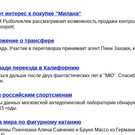
 интерес к покупке "Милана"
й Рыболовлев рассматривает возможность продажи контрол
osport.
ожение о трансфере
да. Участие в переговорах принимает агент Пини Захави, 
 ради переезда в Калифорнию
ься дальше после двух фантастических лет в "МЮ". Спасибо 
н.
и российским спортсменам
зы данных московской антидопинговой лаборатории обнару
15 годы.
а мира по фигурному катанию
ионы Пхенчхана Алена Савченко и Бруно Массо из Германи