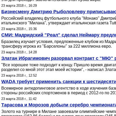
23 марта 2018 г., 16:29
Бизнесмену Дмитрию Рыболовлеву приписывают
Российский владелец футбольного клуба "Монако" Дмитри
итальянского "Милана", утверждает итальянская газета Tutt
23 марта 2018 г., 15:36
СМИ: Мадридский "Реал" сделал Неймару предл
Бразилец изучает условия, предложенные клубом из Мадри
трансферу игрока из "Барселоны" за 222 миллиона евро.
23 марта 2018 г., 14:28
Златан Ибрагимович разорвал контракт с "МЮ"
"Все хорошее тоже подходит к концу. Пришло время двигат
разделил со мной этот этап моей истории", - написал Злата
23 марта 2018 г., 12:52
WADA требует применить санкции к шестидесят
Всемирное антидопинговое агентство в ходе изучения ба
стороны российских спортсменов в период с 2012-го по 20
23 марта 2018 г., 11:42
Тарасова и Морозов добыли серебро чемпионат
Золото на турнире в Милане завоевали олимпийские чемп