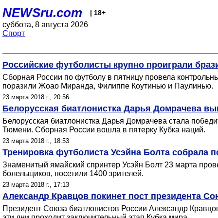
NEWSru.com
| 18+
суббота, 8 августа 2026
Спорт
Российские футболисты крупно проиграли браз
Сборная России по футболу в пятницу провела контрольны
поразили Жоао Миранда, Филиппе Коутинью и Паулинью.
23 марта 2018 г., 20:56
Белорусская биатлонистка Дарья Домрачева вы
Белорусская биатлонистка Дарья Домрачева стала победите
Тюмени. Сборная России вошла в пятерку Кубка наций.
23 марта 2018 г., 18:53
Тренировка футболиста Усэйна Болта собрала п
Знаменитый ямайский спринтер Усэйн Болт 23 марта прове
болельщиков, посетили 1400 зрителей.
23 марта 2018 г., 17:13
Александр Кравцов покинет пост президента Со
Президент Союза биатлонистов России Александр Кравцов 
эти дни проходит заключительный этап Кубка мира.