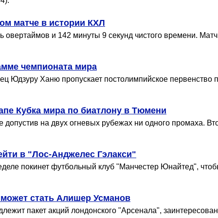
4).
ом матче в истории КХЛ
овертаймов и 142 минуты 9 секунд чистого времени. Матч 
амме чемпионата мира
ец Юдзуру Ханю пропускает постолимпийское первенство п
апе Кубка мира по биатлону в Тюмени
не допустив на двух огневых рубежах ни одного промаха. В
ейти в "Лос-Анджелес Гэлакси"
еле покинет футбольный клуб "Манчестер Юнайтед", чтобы
 может стать Алишер Усманов
ежит пакет акций лондонского "Арсенала", заинтересован 