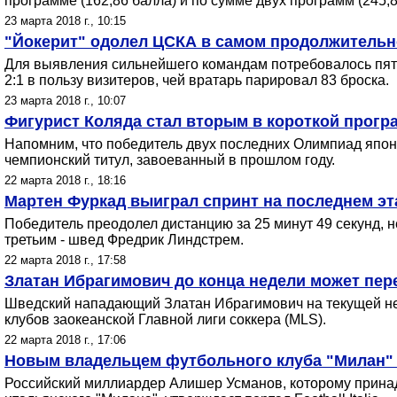
программе (162,86 балла) и по сумме двух программ (245,8
23 марта 2018 г., 10:15
"Йокерит" одолел ЦСКА в самом продолжительн
Для выявления сильнейшего командам потребовалось пять 
2:1 в пользу визитеров, чей вратарь парировал 83 броска.
23 марта 2018 г., 10:07
Фигурист Коляда стал вторым в короткой прогр
Напомним, что победитель двух последних Олимпиад япон
чемпионский титул, завоеванный в прошлом году.
22 марта 2018 г., 18:16
Мартен Фуркад выиграл спринт на последнем эт
Победитель преодолел дистанцию за 25 минут 49 секунд, 
третьим - швед Фредрик Линдстрем.
22 марта 2018 г., 17:58
Златан Ибрагимович до конца недели может пер
Шведский нападающий Златан Ибрагимович на текущей нед
клубов заокеанской Главной лиги соккера (MLS).
22 марта 2018 г., 17:06
Новым владельцем футбольного клуба "Милан"
Российский миллиардер Алишер Усманов, которому принадл