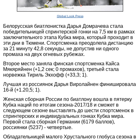
Global Look Press
Белорусская биатлонистка Дарья Домрачева стала
победительницей спринтерской гонки на 7,5 км в рамках
заключительного этапа Кубка мира, который проходит в
эти дни в Тюмени. Спортсменка преодолела дистанцию
за 21 минуту 42,8 секунды, не допустив ни одного
промаха на двух огневых рубежах.
Второе место заняла финская спортсменка Кайса
Мякяряйнен (+1,2 сек; 0 промахов), третьей стала
норвежка Тириль Экхофф (+33,3; 1).
Лучшая из россиянок Дарья Виролайнен финишировала
16-й (+1.20,5; 1).
Женская сборная России по биатлону вошла в пятерку
Кубка наций по итогам сезона-2017/18 и сможет в
следующем сезоне выставлять до шести спортсменок в
спринтерских и индивидуальных гонках Кубка мира.
Первой стала сборная Германии (6179 баллов),
россиянки (5237) - четвертые.
Обладательницей малого Хрустального глобуса сезона в