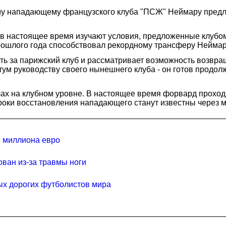
ому нападающему французского клуба "ПСЖ" Неймару пред
 в настоящее время изучают условия, предложенные клубо
рошлого года способствовал рекордному трансферу Неймар
ать за парижский клуб и рассматривает возможность возвр
м руководству своего нынешнего клуба - он готов продолжи
тчах на клубном уровне. В настоящее время форвард прохо
роки восстановления нападающего станут известны через м
е миллиона евро
ван из-за травмы ноги
мых дорогих футболистов мира