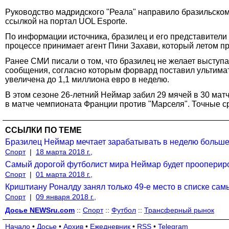
Руководство мадридского "Реала" направило бразильск
ссылкой на портал UOL Esporte.
По информации источника, бразилец и его представители
процессе принимает агент Пини Захави, который летом п
Ранее СМИ писали о том, что бразилец не желает выступ
сообщения, согласно которым форвард поставил ультимату
увеличена до 1,1 миллиона евро в неделю.
В этом сезоне 26-летний Неймар забил 29 мячей в 30 ма
в матче чемпионата Франции против "Марселя". Точные с
ССЫЛКИ ПО ТЕМЕ
Бразилец Неймар мечтает зарабатывать в неделю больш
Спорт
|
18 марта 2018 г.,
Самый дорогой футболист мира Неймар будет проопериро
Спорт
|
01 марта 2018 г.,
Криштиану Роналду занял только 49-е место в списке са
Спорт
|
09 января 2018 г.,
Досье NEWSru.com
::
Спорт
::
Футбол
::
Трансферный рынок
Начало
•
Досье
•
Архив
•
Ежедневник
•
RSS
•
Telegram