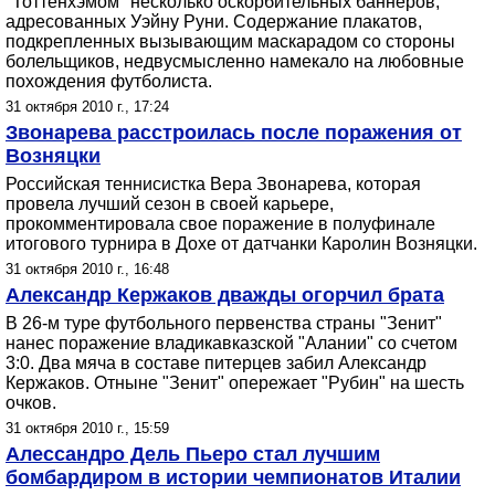
"Тоттенхэмом" несколько оскорбительных баннеров,
адресованных Уэйну Руни. Содержание плакатов,
подкрепленных вызывающим маскарадом со стороны
болельщиков, недвусмысленно намекало на любовные
похождения футболиста.
31 октября 2010 г., 17:24
Звонарева расстроилась после поражения от
Возняцки
Российская теннисистка Вера Звонарева, которая
провела лучший сезон в своей карьере,
прокомментировала свое поражение в полуфинале
итогового турнира в Дохе от датчанки Каролин Возняцки.
31 октября 2010 г., 16:48
Александр Кержаков дважды огорчил брата
В 26-м туре футбольного первенства страны "Зенит"
нанес поражение владикавказской "Алании" со счетом
3:0. Два мяча в составе питерцев забил Александр
Кержаков. Отныне "Зенит" опережает "Рубин" на шесть
очков.
31 октября 2010 г., 15:59
Алессандро Дель Пьеро стал лучшим
бомбардиром в истории чемпионатов Италии