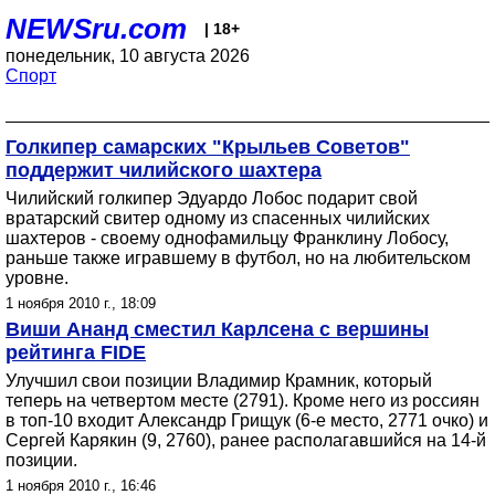
NEWSru.com
| 18+
понедельник, 10 августа 2026
Спорт
Голкипер самарских "Крыльев Советов"
поддержит чилийского шахтера
Чилийский голкипер Эдуардо Лобос подарит свой
вратарский свитер одному из спасенных чилийских
шахтеров - своему однофамильцу Франклину Лобосу,
раньше также игравшему в футбол, но на любительском
уровне.
1 ноября 2010 г., 18:09
Виши Ананд сместил Карлсена с вершины
рейтинга FIDE
Улучшил свои позиции Владимир Крамник, который
теперь на четвертом месте (2791). Кроме него из россиян
в топ-10 входит Александр Грищук (6-е место, 2771 очко) и
Сергей Карякин (9, 2760), ранее располагавшийся на 14-й
позиции.
1 ноября 2010 г., 16:46