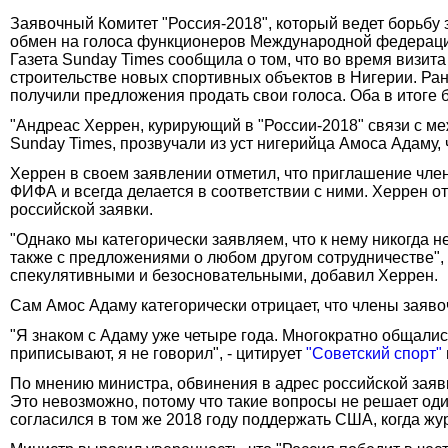
Заявочный Комитет "Россия-2018", который ведет борьбу 
обмен на голоса функционеров Международной федераци
Газета Sunday Times сообщила о том, что во время визит
строительстве новых спортивных объектов в Нигерии. Ра
получили предложения продать свои голоса. Оба в итоге 
"Андреас Херрен, курирующий в "России-2018" связи с м
Sunday Times, прозвучали из уст нигерийца Амоса Адаму,
Херрен в своем заявлении отметил, что приглашение чле
ФИФА и всегда делается в соответствии с ними. Херрен от
российской заявки.
"Однако мы категорически заявляем, что к нему никогда 
также с предложениями о любом другом сотрудничестве", -
спекулятивными и безосновательными, добавил Херрен.
Сам Амос Адаму категорически отрицает, что члены заяво
"Я знаком с Адаму уже четыре года. Многократно общались
приписывают, я не говорил", - цитирует
"Советский спорт"
По мнению министра, обвинения в адрес российской заявки
Это невозможно, потому что такие вопросы не решает один
согласился в том же 2018 году поддержать США, когда жур