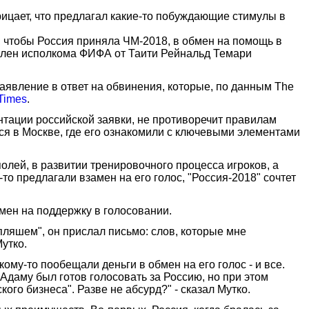
рицает, что предлагал какие-то побуждающие стимулы в
, чтобы Россия приняла ЧМ-2018, в обмен на помощь в
 член исполкома ФИФА от Таити Рейнальд Темари
аявление в ответ на обвинения, которые, по данным The
Times
.
тации российской заявки, не противоречит правилам
лся в Москве, где его ознакомили с ключевыми элементами
олей, в развитии тренировочного процесса игроков, а
то предлагали взамен на его голос, "Россия-2018" сочтет
мен на поддержку в голосовании.
"пляшем", он прислал письмо: слов, которые мне
утко.
ому-то пообещали деньги в обмен на его голос - и все.
 Адаму был готов голосовать за Россию, но при этом
го бизнеса". Разве не абсурд?" - сказал Мутко.