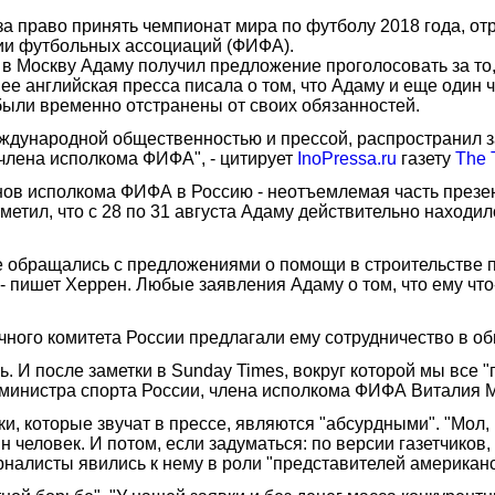
за право принять чемпионат мира по футболу 2018 года, от
и футбольных ассоциаций (ФИФА).
а в Москву Адаму получил предложение проголосовать за то
нее английская пресса писала о том, что Адаму и еще один
были временно отстранены от своих обязанностей.
еждународной общественностью и прессой, распространил з
 члена исполкома ФИФА", - цитирует
InoPressa.ru
газету
The 
нов исполкома ФИФА в Россию - неотъемлемая часть презен
метил, что с 28 по 31 августа Адаму действительно находи
не обращались с предложениями о помощи в строительстве п
 пишет Херрен. Любые заявления Адаму о том, что ему что-
чного комитета России предлагали ему сотрудничество в об
. И после заметки в Sunday Times, вокруг которой мы все 
министра спорта России, члена исполкома ФИФА Виталия М
, которые звучат в прессе, являются "абсурдными". "Мол, к
 человек. И потом, если задуматься: по версии газетчиков,
налисты явились к нему в роли "представителей американско