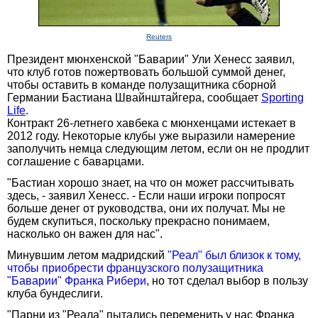
Reuters
Президент мюнхенской "Баварии" Ули Хенесс заявил,
что клуб готов пожертвовать большой суммой денег,
чтобы оставить в команде полузащитника сборной
Германии Бастиана Швайнштайгера, сообщает
Sporting
Life
.
Контракт 26-летнего хавбека с мюнхенцами истекает в
2012 году. Некоторые клубы уже выразили намерение
заполучить немца следующим летом, если он не продлит
соглашение с баварцами.
"Бастиан хорошо знает, на что он может рассчитывать
здесь, - заявил Хенесс. - Если наши игроки попросят
больше денег от руководства, они их получат. Мы не
будем скупиться, поскольку прекрасно понимаем,
насколько он важен для нас".
Минувшим летом мадридский
"Реал" был близок к тому,
чтобы приобрести французского полузащитника
"Баварии" Франка Рибери
, но тот сделал выбор в пользу
клуба бундеслиги.
"Парни из "Реала" пытались переменить у нас Франка