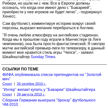
Рибери, но ушли ни с чем. Все в Европе должны
осознать, что когда они имеют дело с "Баварией",
приобрести у нее игроков не будет легко", - подчеркнул
Хенесс.
Сам футболист, комментируя историю вокруг своей
персоны, выразил желание перебраться в Англию.
"Я очень люблю атмосферу на английских стадионах.
Когда мы в прошлом году играли в Манчестере (в Лиге
чемпионов), она была просто фантастической. Я смотрю
матчи английской премьер-лиги по телевизору, в данный
момент мне нравится стиль игры "Челси", - заявил
Швайнштайгер
Sunday Times
.
ССЫЛКИ ПО ТЕМЕ
ФИФА опубликовала список претендентов на "Золотой
мяч"
Спорт
|
26 октября 2010 г.,
"Интер" желает купить у "Баварии" Швайнштайгера
Спорт
|
28 августа 2010 г.,
Сборная Германии выиграла "бронзу" футбольного
ЧМ-2010