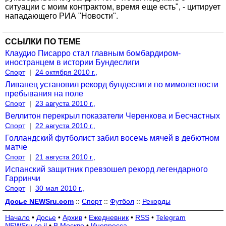
ситуации с моим контрактом, время еще есть", - цитирует
нападающего РИА "Новости".
ССЫЛКИ ПО ТЕМЕ
Клаудио Писарро стал главным бомбардиром-
иностранцем в истории Бундеслиги
Спорт
|
24 октября 2010 г.,
Ливанец установил рекорд бундеслиги по мимолетности
пребывания на поле
Спорт
|
23 августа 2010 г.,
Веллитон перекрыл показатели Черенкова и Бесчастных
Спорт
|
22 августа 2010 г.,
Голландский футболист забил восемь мячей в дебютном
матче
Спорт
|
21 августа 2010 г.,
Испанский защитник превзошел рекорд легендарного
Гарринчи
Спорт
|
30 мая 2010 г.,
Досье NEWSru.com
::
Спорт
::
Футбол
::
Рекорды
Начало
•
Досье
•
Архив
•
Ежедневник
•
RSS
•
Telegram
NEWSru.co.il
•
В Москве
•
Инопресса