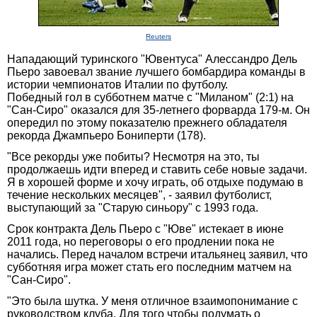
Reuters
Нападающий туринского "Ювентуса" Алессандро Дель
Пьеро завоевал звание лучшего бомбардира команды в
истории чемпионатов Италии по футболу.
Победный гол в субботнем матче с "Миланом" (2:1) на
"Сан-Сиро" оказался для 35-летнего форварда 179-м. Он
опередил по этому показателю прежнего обладателя
рекорда Джампьеро Бониперти (178).
"Все рекорды уже побиты? Несмотря на это, ты
продолжаешь идти вперед и ставить себе новые задачи.
Я в хорошей форме и хочу играть, об отдыхе подумаю в
течение нескольких месяцев", - заявил футболист,
выступающий за "Старую синьору" с 1993 года.
Срок контракта Дель Пьеро с "Юве" истекает в июне
2011 года, но переговоры о его продлении пока не
начались. Перед началом встречи итальянец заявил, что
субботняя игра может стать его последним матчем на
"Сан-Сиро".
"Это была шутка. У меня отличное взаимопонимание с
руководством клуба. Для того чтобы подумать о