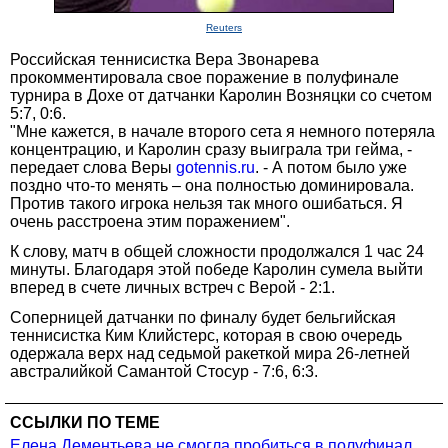
Reuters
Российская теннисистка Вера Звонарева
прокомментировала свое поражение в полуфинале
турнира в Дохе от датчанки Каролин Возняцки со счетом
5:7, 0:6.
"Мне кажется, в начале второго сета я немного потеряла
концентрацию, и Каролин сразу выиграла три гейма, -
передает слова Веры
gotennis.ru
. - А потом было уже
поздно что-то менять – она полностью доминировала.
Против такого игрока нельзя так много ошибаться. Я
очень расстроена этим поражением".
К слову, матч в общей сложности продолжался 1 час 24
минуты. Благодаря этой победе Каролин сумела выйти
вперед в счете личных встреч с Верой - 2:1.
Соперницей датчанки по финалу будет бельгийская
теннисистка Ким Клийстерс, которая в свою очередь
одержала верх над седьмой ракеткой мира 26-летней
австралийкой Самантой Стосур - 7:6, 6:3.
ССЫЛКИ ПО ТЕМЕ
Елена Дементьева не смогла пробиться в полуфинал