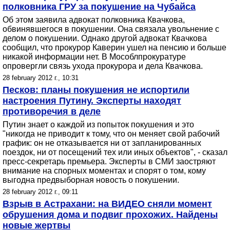
полковника ГРУ за покушение на Чубайса
Об этом заявила адвокат полковника Квачкова,
обвинявшегося в покушении. Она связала увольнение с
делом о покушении. Однако другой адвокат Квачкова
сообщил, что прокурор Каверин ушел на пенсию и больше
никакой информации нет. В Мособлпрокуратуре
опровергли связь ухода прокурора и дела Квачкова.
28 february 2012 г., 10:31
Песков: планы покушения не испортили
настроения Путину. Эксперты находят
противоречия в деле
Путин знает о каждой из попыток покушения и это
"никогда не приводит к тому, что он меняет свой рабочий
график: он не отказывается ни от запланированных
поездок, ни от посещений тех или иных объектов", - сказал
пресс-секретарь премьера. Эксперты в СМИ заостряют
внимание на спорных моментах и спорят о том, кому
выгодна предвыборная новость о покушении.
28 february 2012 г., 09:11
Взрыв в Астрахани: на ВИДЕО сняли момент
обрушения дома и подвиг прохожих. Найдены
новые жертвы