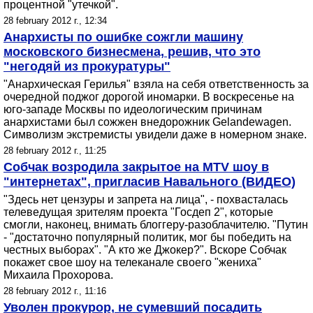
процентной "утечкой".
28 february 2012 г., 12:34
Анархисты по ошибке сожгли машину
московского бизнесмена, решив, что это
"негодяй из прокуратуры"
"Анархическая Герилья" взяла на себя ответственность за
очередной поджог дорогой иномарки. В воскресенье на
юго-западе Москвы по идеологическим причинам
анархистами был сожжен внедорожник Gelandewagen.
Символизм экстремисты увидели даже в номерном знаке.
28 february 2012 г., 11:25
Собчак возродила закрытое на MTV шоу в
"интернетах", пригласив Навального (ВИДЕО)
"Здесь нет цензуры и запрета на лица", - похвасталась
телеведущая зрителям проекта "Госдеп 2", которые
смогли, наконец, внимать блоггеру-разоблачителю. "Путин
- "достаточно популярный политик, мог бы победить на
честных выборах". "А кто же Джокер?". Вскоре Собчак
покажет свое шоу на телеканале своего "жениха"
Михаила Прохорова.
28 february 2012 г., 11:16
Уволен прокурор, не сумевший посадить