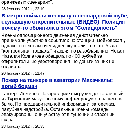
оранжевых сценариях".
28 february 2012 г., 22:10
В метро поймали женщину в леопардовой шубе,
скупавшую открепительные (ВИДЕО). Полиция
почему-то обвинила в этом "Солидарность"
Члены оппозиционного движения действительно
принимали участие в событиях на станции "Войковская",
однако, по словам очевидцев-журналистов, это была
"контрольная продажа" и акция по разоблачению. Некая
Наталия Колпакова обещала по 400 рублей за
открепительные удостоверения, но деньги за них не
отдавала.
28 february 2012 г., 21:47
Пожар на танкере в акватории Махачкалы:
погиб боцман
Танкер "Инженер Назаров" уже выгрузил доставленный
из Туркмении мазут, поэтому нефтепродуктов на нем не
было. По предварительной информации, загорелась
палубная надстройка. Остальные члены команды
эвакуированы, они участвуют в тушении и спасении
судна.
28 february 2012 г., 20:39