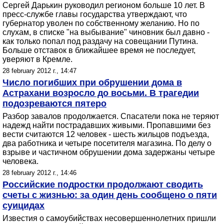
Сергей Дарькин руководил регионом больше 10 лет. В
пресс-службе главы государства утверждают, что
губернатор уволен по собственному желанию. Но по
слухам, в списке "на выбывание" чиновник был давно -
как только попал под раздачу на совещании Путина.
Больше отставок в ближайшее время не последует,
уверяют в Кремле.
28 february 2012 г., 14:47
Число погибших при обрушении дома в
Астрахани возросло до восьми. В трагедии
подозреваются пятеро
Разбор завалов продолжается. Спасатели пока не теряют
надежд найти пострадавших живыми. Пропавшими без
вести считаются 12 человек - шесть жильцов подъезда,
два работника и четыре посетителя магазина. По делу о
взрыве и частичном обрушении дома задержаны четыре
человека.
28 february 2012 г., 14:46
Российские подростки продолжают сводить
счеты с жизнью: за один день сообщено о пяти
суицидах
Известия о самоубийствах несовершеннолетних пришли