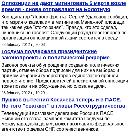
Оппозиции не дают митинговать 5 марта возле
Кремля - снова отправляют на Болотную
Координатор "Левого фронта" Сергей Удальцов сообщил,
что мэрия отказала им в митинге на Манежной площади,
так как ее уже "кто-то занял". Правда, кто это сделал,
чиновники не говорят. Следующий раунд переговоров по
организации оппозиционной акции состоится в среду.
28 february 2012 г., 20:03
Госдума поддержала президентские
законопроекты о политической реформе
Законопроекты об упрощении создания политических
партий, отмене сбора подписей для них на выборах и
прямом избрании губернаторов единогласно прошли
первое чтение. Представителей внесистемной оппозиции
тоже позвали на обсуждение, но слова не дали.
28 february 2012 г., 19:29
Пушков вытеснил Косачева теперь и в ПАСЕ.
Но того "сватают" в главы Россотрудничества
Телеведущий возглавит делегацию России в ПАСЕ.
Бывший его глава, зампред комитета Госдумы по
международным делам, может возглавить федеральное
агентство по делам СНГ, соотечественников,