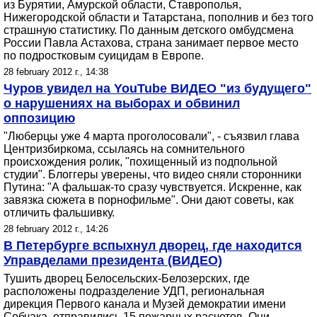
из Бурятии, Амурской области, Ставрополья,
Нижегородской области и Татарстана, пополнив и без того
страшную статистику. По данным детского омбудсмена
России Павла Астахова, страна занимает первое место
по подростковым суицидам в Европе.
28 february 2012 г., 14:38
Чуров увидел на YouTube ВИДЕО "из будущего"
о нарушениях на выборах и обвинил
оппозицию
"Люберцы уже 4 марта проголосовали", - съязвил глава
Центризбиркома, ссылаясь на сомнительного
происхождения ролик, "похищенный из подпольной
студии". Блоггеры уверены, что видео сняли сторонники
Путина: "А фальшак-то сразу чувствуется. Искренне, как
завязка сюжета в порнофильме". Они дают советы, как
отличить фальшивку.
28 february 2012 г., 14:26
В Петербурге вспыхнул дворец, где находится
Управделами президента (ВИДЕО)
Тушить дворец Белосельских-Белозерских, где
расположены подразделение УДП, региональная
дирекция Первого канала и Музей демократии имени
Собчака, отправились 15 пожарных расчетов. Они