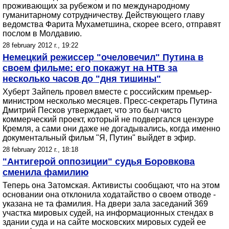
проживающих за рубежом и по международному
гуманитарному сотрудничеству. Действующего главу
ведомства Фарита Мухаметшина, скорее всего, отправят
послом в Молдавию.
28 february 2012 г., 19:22
Немецкий режиссер "очеловечил" Путина в
своем фильме: его покажут на НТВ за
несколько часов до "дня тишины"
Хуберт Зайпель провел вместе с российским премьер-
министром несколько месяцев. Пресс-секретарь Путина
Дмитрий Песков утверждает, что это был чисто
коммерческий проект, который не подвергался цензуре
Кремля, а сами они даже не догадывались, когда именно
документальный фильм "Я, Путин" выйдет в эфир.
28 february 2012 г., 18:18
"Антигерой оппозиции" судья Боровкова
сменила фамилию
Теперь она Затомская. Активисты сообщают, что на этом
основании она отклонила ходатайство о своем отводе -
указана не та фамилия. На двери зала заседаний 369
участка мировых судей, на информационных стендах в
здании суда и на сайте московских мировых судей ее