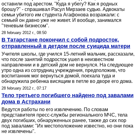
оставили под арестом. "Куда я убегу? Как я родных
брошу?" - спрашивал Расул Мирзаев судью. Адвокаты
семьи убитого им студента Агафонова возражали: с
семьей он давно уже не живет. И вообще, занимался
"теневым бизнесом".
28 february 2012 г., 08:50
В Татарстане покончил с собой подросток,
отправленный в детдом после суицида матери
Учителя школы, где учился 15-летний мальчик, рассказали,
что после занятий подросток ушел в неизвестном
направлении и в детский дом не вернулся. На следующее
утро одна из сотрудниц учреждения, предположив, что
воспитанник мог вернуться домой, поехала туда и
обнаружила ребенка висящим в петле во дворе его дома.
28 february 2012 г., 07:17
Тело третьего погибшего найдено под завалами
дома в Астрахани
Ведутся работы по его извлечению. По словам
представителя пресс-службы регионального МЧС, тела
двух погибших, обнаруженных ранее, также до сих пор
под завалами: "Их местоположение известно, но они пока
не извлечены".