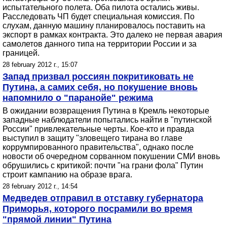
испытательного полета. Оба пилота остались живы.
Расследовать ЧП будет специальная комиссия. По
слухам, данную машину планировалось поставить на
экспорт в рамках контракта. Это далеко не первая авария
самолетов данного типа на территории России и за
границей.
28 february 2012 г., 15:07
Запад призвал россиян покритиковать не
Путина, а самих себя, но покушение вновь
напомнило о "паранойе" режима
В ожидании возвращения Путина в Кремль некоторые
западные наблюдатели попытались найти в "путинской
России" привлекательные черты. Кое-кто и правда
выступил в защиту "зловещего тирана во главе
коррумпированного правительства", однако после
новости об очередном сорванном покушении СМИ вновь
обрушились с критикой: почти "на грани фола" Путин
строит кампанию на образе врага.
28 february 2012 г., 14:54
Медведев отправил в отставку губернатора
Приморья, которого посрамили во время
"прямой линии" Путина