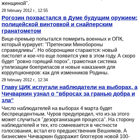
женщиной".
28 february 2012 г., 12:55
Рогозин похвастался в Думе будущим оружием:
полицейской винтовкой и снайперским
гранатометом
Вице-премьер попытался помирить военных и ОПК,
который курирует: "Претензии Минобороны
справедливы". Но оборонщики стараются: новый
пистолет и кое-что еще появится уже в этом году. А скоро
будет "ровно горящий порох", грамотная система
утилизации боеприпасов и новые наказания для
коррупционеров: как для изменников Родины.
28 february 2012 г., 12:34
Главу ЦИК испугали наблюдатели на выборах, а
Чичваркин узнал о "вбросах за гранью добра и
зла"
Число наблюдателей на выборах 4 марта будет
беспрецедентным. Чуров предупредил, что из-за этого
может случиться "дезорганизация процесса". На сторону
наблюдателей и тех, кто сомневается в честности
голосования, встал его предшественник Вешняков. А
бизнесмен Чичваркин будоражит блоггеров новой 100-