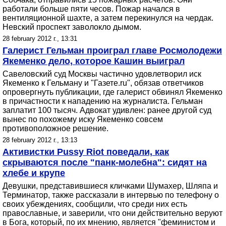
работали больше пяти чесов. Пожар начался в
вентиляционной шахте, а затем перекинулся на чердак.
Невский проспект заволокло дымом.
28 february 2012 г., 13:31
Галерист Гельман проиграл главе Росмолодежи
Якеменко дело, которое Кашин выиграл
Савеловский суд Москвы частично удовлетворил иск
Якеменко к Гельману и "Газете.ru", обязав ответчиков
опровергнуть публикации, где галерист обвинял Якеменко
в причастности к нападению на журналиста. Гельман
заплатит 100 тысяч. Адвокат удивлен: ранее другой суд
вынес по похожему иску Якеменко совсем
противоположное решение.
28 february 2012 г., 13:13
Активистки Pussy Riot поведали, как
скрываются после "панк-молебна": сидят на
хлебе и крупе
Девушки, представившиеся кличками Шумахер, Шляпа и
Терминатор, также рассказали в интервью по телефону о
своих убеждениях, сообщили, что среди них есть
православные, и заверили, что они действительно веруют
в Бога, который, по их мнению, является "феминистом и