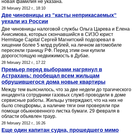
новая фамилия не указана.
28 february 2012 г., 18:10
Две чиновницы из "касты неприкасаемых"
уехали из России
Две чиновницы налоговой службы Ольга Царева и Елена
Анисимова, которых скончавшийся в СИЗО юрист
Hermitage Capital Сергей Магнитский подозревал в
хищении более 5 млрд рублей, на личном автомобиле
пересекли границу РФ. Перед этим они купили
дорогостоящую недвижимость в Дубае.
28 february 2012 г., 17:22
Премьер перед выборами нагрянул в
Астрахань: пообещал всем жильцам
обрушившегося дома новые квартиры
Между тем выяснилось, что за две недели до трагического
инцидента сотрудники газовых служб проводили в доме
сервисные работы. Жильцы утверждают, что на них не
было спецформы, а наличие тяги они проверяли при
помощи обыкновенного листка бумаги. 29 февраля в
области объявлен траур.
28 february 2012 г., 16:26
Еще один капитан судна, прошедшего мимо