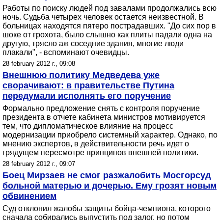
Работы по поиску людей под завалами продолжались всю
ночь. Судьба четырех человек остается неизвестной. В
больницах находятся пятеро пострадавших. "До сих пор в
шоке от грохота, было слышно как плиты падали одна на
другую, трясло аж соседние здания, многие люди
плакали", - вспоминают очевидцы.
28 february 2012 г., 09:08
Внешнюю политику Медведева уже
сворачивают: в правительстве Путина
передумали исполнять его поручение
Формально предложение снять с контроля поручение
президента в отчете кабинета министров мотивируется
тем, что дипломатическое влияние на процесс
модернизации приобрело системный характер. Однако, по
мнению экспертов, в действительности речь идет о
грядущем пересмотре принципов внешней политики.
28 february 2012 г., 09:07
Боец Мирзаев не смог разжалобить Мосгорсуд
больной матерью и дочерью. Ему грозят новым
обвинением
Суд отклонил жалобы защиты бойца-чемпиона, которого
сначала собирались выпустить под залог, но потом