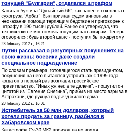
тонущей "Булгарии", отделался штрафом
Капитан буксира "Дунайский-66", как ранее его коллега с
сухогруза "Арбат", был признан судом виновным в
неоказании помощи терпящим бедствие и приговорен к
штрафу в 190 тысяч рублей. Ранее он утверждал, что
технически не мог помочь тонущим пассажирам. Теперь
оговорился: будь второй шанс - поступил бы по-другому.
28 february 2012 г., 16:21
Путин рассказал о регулярных покушениях на
свою жизнь: боевики даже создали
специальное подразделение
По словам премьера, готовящегося стать президентом,
покушения на него пытаются устроить аж с 1999 года,
когда он в первый раз возглавил российское
правительство. "Иных уж нет, а те далече", - пошутил он
цитатой из "Евгения Онегина", прибыв на место взрыва в
Астрахани, где рухнул подъезд жилого дома.
28 february 2012 г., 16:01
Истребитель за 50 млн долларов, который
хотели продать за границу, разбился в
Хабаровском крае
Катастрофа Су-30 МК2 произошла во время