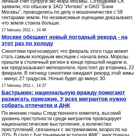
личный счет супруги экс-мэра Москвы. Сотрудники СК
заявили, что обыски в ЗАО "Интеко" и ОАО "Банк
Москвы", проводились по делу о мошенничестве с 58
гектарами земли. Но независимые оценщики доказывают,
что земля стоила больше.
17 february 2011 г., 14:48
Москве обещают новый погодный рекорд - на
этот раз по холоду
Синоптики прогнозируют, что февраль этого года может
стать самым холодным месяцем с начала века. Морозы
пришли в столичный регион в конце прошлой недели и,
как предсказывают метеорологи, простоят до вторника, 22
февраля. В пятницу синоптики ожидают рекорд этой зимы
- минус 27 градусов. Ночью будет до минус 30.
17 february 2011 г., 14:37
Бастрыкин: национальную вражду помогают
разжигать приезжие. У всех мигрантов нужно
собрать отпечатки и ДНК
По мнению главы Следственного комитета, высокий
уровень преступности среди мигрантов провоцирует
националистические выступления, а количество
преступлений, связанных с экстремизмом, возросло на
20%. В спор с Бастрыкиным вступила ФМС: иностранцы