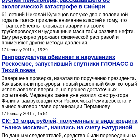
рублей пенсионера, рассказавшего об
экологической катастрофе в Сибири
61-летний Николай Кузнецов вот уже два с половиной
года пытается привлечь внимание властей к тому, что
"Транссибнефть" скрывает аварии на своих
трубопроводах и чудовищные масштабы разлива нефти.
Ему регулярно угрожают физической расправой и
применяют другие методы давления.
17 february 2011 г., 16:39
Генпрокуратура обвиняет в нарушениях
Роскосмос, запустивший спутники ГЛОНАСС в
Тихий океан
Завершена проверка, начатая по поручению президента.
Как выяснили прокуроры, новый разгонный блок, который
использовался впервые, не прошел достаточных
испытаний. Медведев ранее уже уволил конструктора
Филина, замруководителя Роскосмоса Ремишевского, и
вынес выговор главе организации Перминову.
17 february 2011 г., 15:54
СК: 13 млрд рублей, полученные в виде кредита
"Банка Москвы", нашлись на счету Батуриной
По данным следователей, средства были переведены на