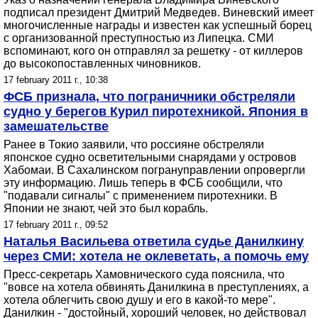
подписал президент Дмитрий Медведев. Виневский имеет
многочисленные награды и известен как успешный борец
с организованной преступностью из Липецка. СМИ
вспоминают, кого он отправлял за решетку - от киллеров
до высокопоставленных чиновников.
17 february 2011 г., 10:38
ФСБ признала, что пограничники обстреляли
судно у берегов Курил пиротехникой. Япония в
замешательстве
Ранее в Токио заявили, что россияне обстреляли
японское судно осветительными снарядами у островов
Хабомаи. В Сахалинском погрануправлении опровергли
эту информацию. Лишь теперь в ФСБ сообщили, что
"подавали сигналы" с применением пиротехники. В
Японии не знают, чей это был корабль.
17 february 2011 г., 09:52
Наталья Васильева ответила судье Данилкину
через СМИ: хотела не оклеветать, а помочь ему
Пресс-секретарь Хамовнического суда пояснила, что
"вовсе на хотела обвинять Данилкина в преступлениях, а
хотела облегчить свою душу и его в какой-то мере".
Данилкин - "достойный, хороший человек, но действовал