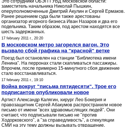
Это сотрудники ОБЭП ГУВД Московской области:
заместитель начальника Николай Пышкин,
оперуполномоченные Дмитрий Акулин и Сергей Ермаков.
Ранее решением суда были также арестованы
организатор игорного бизнеса Иван Назаров и два его
подельника. Таким образом, под арестом находятся все
шесть задержанных.
17 february 2011 г., 20:20
В московском метро загорелся вагон. Это
вызвало сбой графика на "красной" ветке
Поезд был остановлен на станции "Библиотека имени
Ленина". На перронах стали скапливаться пассажиры.
Впрочем, после примерно 15-минутного сбоя движение
стало восстанавливаться.
17 february 2011 г., 19:10
Война вокруг "письма пятидесяти". Трое его
подписантов опубликовали новое
Артист Александр Калягин, хирург Лео Бокерия и
правозащитник Сергей Абакумов распространили новое
письмо от имени "всех здравомыслящих людей". Они
считают, что подписывали письмо не "против
Ходорковского", а "за справедливость", а спекуляции
СМИ на эту тему должны вызывать отвращение.