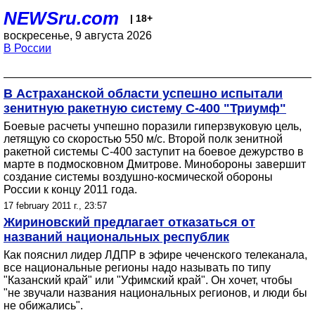
NEWSru.com
| 18+
воскресенье, 9 августа 2026
В России
В Астраханской области успешно испытали
зенитную ракетную систему С-400 "Триумф"
Боевые расчеты учпешно поразили гиперзвуковую цель,
летящую со скоростью 550 м/с. Второй полк зенитной
ракетной системы С-400 заступит на боевое дежурство в
марте в подмосковном Дмитрове. Минобороны завершит
создание системы воздушно-космической обороны
России к концу 2011 года.
17 february 2011 г., 23:57
Жириновский предлагает отказаться от
названий национальных республик
Как пояснил лидер ЛДПР в эфире чеченского телеканала,
все национальные регионы надо называть по типу
"Казанский край" или "Уфимский край". Он хочет, чтобы
"не звучали названия национальных регионов, и люди бы
не обижались".