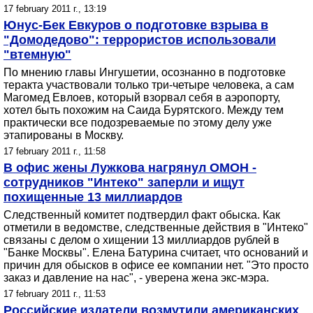
17 february 2011 г., 13:19
Юнус-Бек Евкуров о подготовке взрыва в
"Домодедово": террористов использовали
"втемную"
По мнению главы Ингушетии, осознанно в подготовке
теракта участвовали только три-четыре человека, а сам
Магомед Евлоев, который взорвал себя в аэропорту,
хотел быть похожим на Саида Бурятского. Между тем
практически все подозреваемые по этому делу уже
этапированы в Москву.
17 february 2011 г., 11:58
В офис жены Лужкова нагрянул ОМОН -
сотрудников "Интеко" заперли и ищут
похищенные 13 миллиардов
Следственный комитет подтвердил факт обыска. Как
отметили в ведомстве, следственные действия в "Интеко"
связаны с делом о хищении 13 миллиардов рублей в
"Банке Москвы". Елена Батурина считает, что оснований и
причин для обысков в офисе ее компании нет. "Это просто
заказ и давление на нас", - уверена жена экс-мэра.
17 february 2011 г., 11:53
Российские издатели возмутили американских