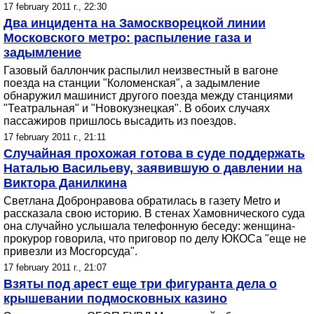
17 february 2011 г., 22:30
Два инцидента на Замоскворецкой линии
Московского метро: распыление газа и
задымление
Газовый баллончик распылил неизвестный в вагоне
поезда на станции "Коломенская", а задымление
обнаружил машинист другого поезда между станциями
"Театральная" и "Новокузнецкая". В обоих случаях
пассажиров пришлось высадить из поездов.
17 february 2011 г., 21:11
Случайная прохожая готова в суде поддержать
Наталью Васильеву, заявившую о давлении на
Виктора Данилкина
Светлана Добронравова обратилась в газету Metro и
рассказала свою историю. В стенах Хамовнического суда
она случайно услышала телефонную беседу: женщина-
прокурор говорила, что приговор по делу ЮКОСа "еще не
привезли из Мосгорсуда".
17 february 2011 г., 21:07
Взяты под арест еще три фигуранта дела о
крышевании подмосковных казино