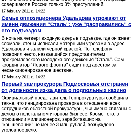
совершают в России только 3% преступлений.
17 february 2011 г., 14:22
Семье оппозиционера Удальцова угрожают от
имени движения "Сталь": уже "расправились" с
его подъездом
В ночь на четверг входную дверь в подъезде, где он живет,
сломали, стены исписали матерными угрозами в адрес
Удальцова и залили черной краской. По телефону
позвонил некто, назвавшийся представителем
прокремлевского молодежного движения "Сталь". Сам
координатор "Левого фронта" сидит под арестом за
несанкционированное шествие.
17 february 2011 г., 14:22
Первый зампрокурора Подмосковья отстранен
от должности из-за дела о подпольных казино
Официальный представитель Генпрокуратуры сообщила
также, что инициирована проверка в отношении всех
сотрудников областной прокуратуры, чьи имена связаны с
делом о нелегальном игорном бизнесе. Кроме того, в
отношении милиционеров, заработавших на
"крышевании" не менее 3 млн рублей, возбуждено
уголовное дело.