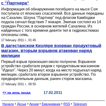
с "Партнера"
Информация об обнаружении погибшего на мысе Соя
поступила от японских спасателей. Все данные переданы
на Сахалин. Шхуна "Партнер" под флагом Камбоджи
подала сигнал бедствия 7 января. Экипаж состоял из 14
граждан России, в основном жителей Сахалина. Из
найденных с того времени девяти тел в гидрокостюмах
опознаны семь.
17 february 2011 г., 01:45
В дагестанском Кизляре взорван продуктовый
магазин, вторым взрывом атакован наряд
милиции
Первый взрыв произошел около полуночи. Взрывное
устройство сработало рядом с продуктовым магазином
"Идеал". Через 20 минут, когда на место подъехал наряд
милиции, сработало второе взрывное устройство. По
предварительным данным, ранен сторож магазина.
17 february 2011 г., 00:55
<< на день назад
17.02.2011
Начало
•
Досье
•
Архив
•
Ежедневник
•
RSS
•
Telegram