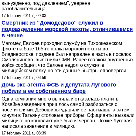
вынужденно, под давлением", уверена
разоблачительница.
17 february 2011 г., 09:03
Смертник из "Домодедово" служил в
подразделении морской пехоты, отличившемся
в Чечне
Магомед Евлоев проходил службу на Тихоокеанском
флоте на базе 165-го полка морской пехоты во
Владивостоке, позднее был направлен в часть в поселок
Смоляниново, выяснили СМИ. Ранее главком внутренних
войск сообщил, что Евлоев недолго служил в
милицейском полку, но эти данные быстры опровергли.
17 february 2011 г., 08:59
Дочь экс-агента ФСБ и депутата Лугового
побили в ее собственном баре
Одна компания много выпила и отказалась платить.
Хозяйке заведения пришлось самой разбираться с
посетителями. Дебоширы ударили ее наотмашь, а затем
кинули в Татьяну столовые приборы. Официанты вызвали
милицию, но конфликт уже был исчерпан. Позже Луговая
написала заявление в милицию.
17 february 2011 г., 08:39