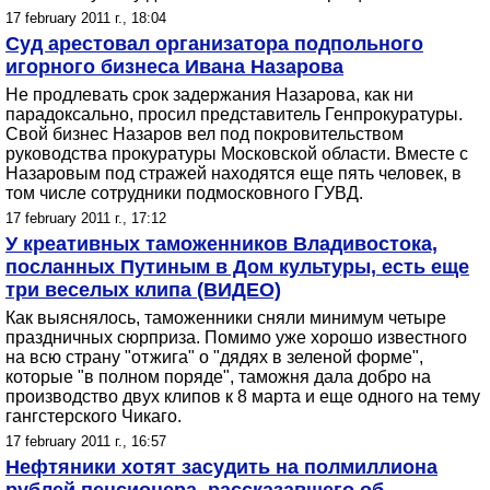
17 february 2011 г., 18:04
Суд арестовал организатора подпольного
игорного бизнеса Ивана Назарова
Не продлевать срок задержания Назарова, как ни
парадоксально, просил представитель Генпрокуратуры.
Свой бизнес Назаров вел под покровительством
руководства прокуратуры Московской области. Вместе с
Назаровым под стражей находятся еще пять человек, в
том числе сотрудники подмосковного ГУВД.
17 february 2011 г., 17:12
У креативных таможенников Владивостока,
посланных Путиным в Дом культуры, есть еще
три веселых клипа (ВИДЕО)
Как выяснялось, таможенники сняли минимум четыре
праздничных сюрприза. Помимо уже хорошо известного
на всю страну "отжига" о "дядях в зеленой форме",
которые "в полном поряде", таможня дала добро на
производство двух клипов к 8 марта и еще одного на тему
гангстерского Чикаго.
17 february 2011 г., 16:57
Нефтяники хотят засудить на полмиллиона