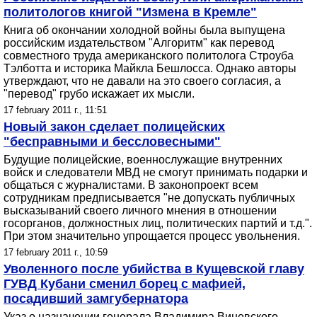
политологов книгой "Измена в Кремле"
Книга об окончании холодной войны была выпущена
российским издательством "Алгоритм" как перевод
совместного труда американского политолога Строуба
Тэлботта и историка Майкла Бешлосса. Однако авторы
утверждают, что не давали на это своего согласия, а
"перевод" грубо искажает их мысли.
17 february 2011 г., 11:51
Новый закон сделает полицейских
"бесправными и бессловесными"
Будущие полицейские, военнослужащие внутренних
войск и следователи МВД не смогут принимать подарки и
общаться с журналистами. В законопроект всем
сотрудникам предписывается "не допускать публичных
высказываний своего личного мнения в отношении
госорганов, должностных лиц, политических партий и т.д.".
При этом значительно упрощается процесс увольнения.
17 february 2011 г., 10:59
Уволенного после убийства в Кущевской главу
ГУВД Кубани сменил борец с мафией,
посадивший замгубернатора
Указ о назначении генерала Владимира Виневского