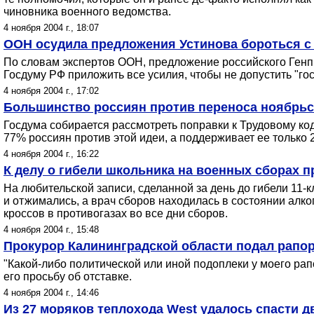
чиновника военного ведомства.
4 ноября 2004 г., 18:07
ООН осудила предложения Устинова бороться с
По словам экспертов ООН, предложение российского Генпр
Госдуму РФ приложить все усилия, чтобы не допустить "го
4 ноября 2004 г., 17:02
Большинство россиян против переноса ноябрьс
Госдума собирается рассмотреть поправки к Трудовому коде
77% россиян против этой идеи, а поддерживает ее только 
4 ноября 2004 г., 16:22
К делу о гибели школьника на военных сборах 
На любительской записи, сделанной за день до гибели 11-
и отжимались, а врач сборов находилась в состоянии алко
кроссов в противогазах во все дни сборов.
4 ноября 2004 г., 15:48
Прокурор Калининградской области подал рапор
"Какой-либо политической или иной подоплеки у моего рап
его просьбу об отставке.
4 ноября 2004 г., 14:46
Из 27 моряков теплохода West удалось спасти д