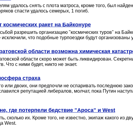
лям удалось снять с плота матроса, кроме того, был найде
ряков спасти удалось семерых, 1 погиб.
 космических ракет на Байконуре
осьбой разрешить организацию "космических туров" на Бай
е исключили, что подобные турпоездки будут организованы
ратовской области возможна химическая катаст
товской области скоро может быть ликвидирован. Секретны
 Что с ними будет, никто не знает.
мосфера страха
ого или двоих, они предпочли не оспаривать последнюю за
 славился репутацией либералов, молчат, пока Путин насту
е, где потерпели бедствие "Ароса" и West
ь, сколько их. Кроме того, не известно, экипаж какого из д
а West.