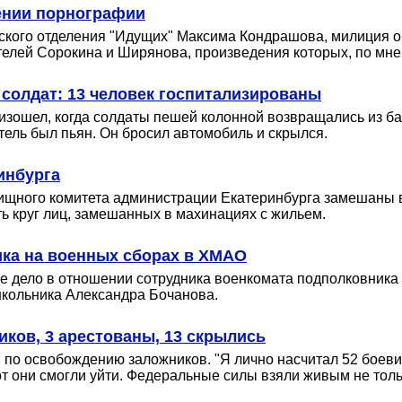
ении порнографии
гского отделения "Идущих" Максима Кондрашова, милиция 
телей Сорокина и Ширянова, произведения которых, по мн
 солдат: 13 человек госпитализированы
оизошел, когда солдаты пешей колонной возвращались из б
ель был пьян. Он бросил автомобиль и скрылся.
инбурга
лищного комитета администрации Екатеринбурга замешаны 
ь круг лиц, замешанных в махинациях с жильем.
ика на военных сборах в ХМАО
ое дело в отношении сотрудника военкомата подполковник
школьника Александра Бочанова.
иков, 3 арестованы, 13 скрылись
 по освобождению заложников. "Я лично насчитал 52 боевик
вот они смогли уйти. Федеральные силы взяли живым не то