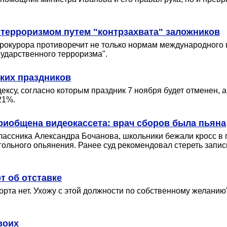
 терроризмом путем "контрзахвата" заложников
окурора противоречит не только нормам международного п
сударственного терроризма".
ких праздников
ксу, согласно которым праздник 7 ноября будет отменен, а
21%.
приобщена видеокассета: врач сборов была пьяна
классника Александра Бочанова, школьники бежали кросс в 
гольного опьянения. Ранее суд рекомендовал стереть запи
т об отставке
орта нет. Ухожу с этой должности по собственному желанию
воих