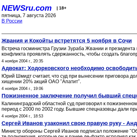
NEWSru.com
| 18+
пятница, 7 августа 2026
В России
Жвания и Кокойты встретятся 5 ноября в Сочи
Встреча госминистра Грузии Зураба Жвании и президента
конфликта проявлять сдержанность, чтобы создать благоп
4 ноября 2004 г., 20:35
Адвокат: Ходорковского необходимо освободить
Юрий Шмидт считает, что суд при вынесении приговора до
хищении 20% акций ОАО "Апатит".
4 ноября 2004 г., 19:06
Пожизненное заключение получил бывший спец
Калининградский областной суд приговорил к пожизненно
период с 2000 по 2002 году. Бывшие спецназовцы дали п
4 ноября 2004 г., 18:53
Сергей Иванов узаконил свою правую руку - Ан
Министр обороны Сергей Иванов подписал положение "Об 
те полномочия, которые он и ранее де-факто исполнял ка