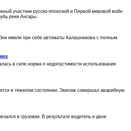
ивный участник русско-японской и Первой мировой войн
убь реки Ангары.
 Они имели при себе автоматы Калашникова с полным
иях
талась в силе норма о недопустимости использования
одятся в тяжелом состоянии. Экипаж совершал аварийную
зался в грузовик. В результате водитель и двое