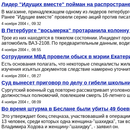
Лидер "Идущих вместе" пойман на распростран
В магазине, принадлежащем одному из лидеров петербур
Ранее "Идущие вместе" провели серию акций против писа
4 ноября 2004 г., 09:32
В Петербурге "восьмерка" протаранила колонну
Трое из них находятся в тяжелом состоянии. Инцидент пр
автомобиль ВАЗ-2108. По предварительным данным, водит
4 ноября 2004 г., 08:55
Сотрудники МВД провели обыск в мэрии Екатер
Есть основания полагать, что некоторые специалисты жи
изучения изъятых документов следствие намерено уточнит
4 ноября 2004 г., 08:27
Суд вынесет приговор по делу о гибели школьн
Сургутский военный суд повторно рассматривает уголовн
должностных полномочий, повлекшем смерть 16-летнего 
4 ноября 2004 г., 08:09
Во время штурма в Беслане были убиты 49 боев
Это утверждает боец спецназа, участвовавший в операции
13 человек, среди которых одна женщина-"шахидка", так 
Владимира Ходова и женщину-"шахидку", - заявил он.