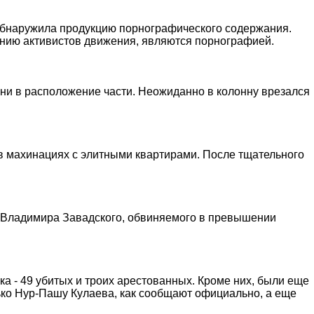
обнаружила продукцию порнографического содержания.
ению активистов движения, являются порнографией.
ани в расположение части. Неожиданно в колонну врезался
в махинациях с элитными квартирами. После тщательного
а Владимира Завадского, обвиняемого в превышении
а - 49 убитых и троих арестованных. Кроме них, были еще
лько Нур-Пашу Кулаева, как сообщают официально, а еще