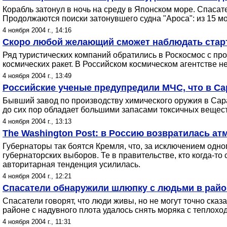
Корабль затонул в ночь на среду в Японском море. Спасате
Продолжаются поиски затонувшего судна "Ароса": из 15 мо
4 ноября 2004 г., 14:16
Скоро любой желающий сможет наблюдать старт
Ряд туристических компаний обратились в Роскосмос с пр
космических ракет. В Российском космическом агентстве н
4 ноября 2004 г., 13:49
Российские ученые предупредили МЧС, что в Са
Бывший завод по производству химического оружия в Сара
до сих пор обладает большими запасами токсичных веществ.
4 ноября 2004 г., 13:13
The Washington Post: в Россию возвратилась ат
Губернаторы так боятся Кремля, что, за исключением одн
губернаторских выборов. Те в правительстве, кто когда-то
авторитарная тенденция усилилась.
4 ноября 2004 г., 12:21
Спасатели обнаружили шлюпку с людьми в район
Спасатели говорят, что люди живы, но не могут точно сказат
районе с надувного плота удалось снять моряка с теплоход
4 ноября 2004 г., 11:31