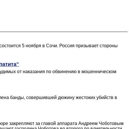
остоится 5 ноября в Сочи. Россия призывает стороны
патита"
дсудимых от наказания по обвинению в мошенническом
лена банды, совершившей дюжину жестоких убийств в
-юре закрепляют за главой аппарата Андреем Чоботовым
ращают господина Чоботова во второго по влиятельности