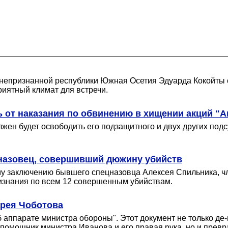
 непризнанной республики Южная Осетия Эдуарда Кокойты с
риятный климат для встречи.
 от наказания по обвинению в хищении акций "А
лжен будет освободить его подзащитного и двух других по
назовец, совершивший дюжину убийств
му заключению бывшего спецназовца Алексея Спильника, ч
ризнания по всем 12 совершенным убийствам.
дрея Чоботова
аппарате министра обороны". Этот документ не только де
к помощник министра Иванова и его правая рука, но и прев