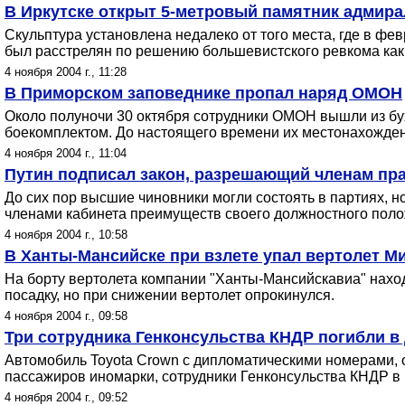
В Иркутске открыт 5-метровый памятник адмира
Скульптура установлена недалеко от того места, где в ф
был расстрелян по решению большевистского ревкома как 
4 ноября 2004 г., 11:28
В Приморском заповеднике пропал наряд ОМОН
Около полуночи 30 октября сотрудники ОМОН вышли из бу
боекомплектом. До настоящего времени их местонахожден
4 ноября 2004 г., 11:04
Путин подписал закон, разрешающий членам пр
До сих пор высшие чиновники могли состоять в партиях, н
членами кабинета преимуществ своего должностного поло
4 ноября 2004 г., 10:58
В Ханты-Мансийске при взлете упал вертолет Ми-
На борту вертолета компании "Ханты-Мансийскавиа" наход
посадку, но при снижении вертолет опрокинулся.
4 ноября 2004 г., 09:58
Три сотрудника Генконсульства КНДР погибли в
Автомобиль Toyota Crown с дипломатическими номерами, об
пассажиров иномарки, сотрудники Генконсульства КНДР в 
4 ноября 2004 г., 09:52