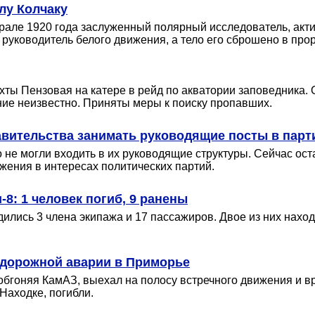
лу Колчаку
еврале 1920 года заслуженный полярный исследователь, акт
руководитель белого движения, а тело его сброшено в прор
хты Пензовая на катере в рейд по акватории заповедника.
ие неизвестно. Приняты меры к поиску пропавших.
авительства занимать руководящие посты в парт
о не могли входить в их руководящие структуры. Сейчас ос
жения в интересах политических партий.
8: 1 человек погиб, 9 ранены
ились 3 члена экипажа и 17 пассажиров. Двое из них нах
 дорожной аварии в Приморье
гоняя КамАЗ, выехал на полосу встречного движения и вре
Находке, погибли.