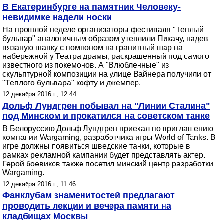
В Екатеринбурге на памятник Человеку-
невидимке надели носки
На прошлой неделе организаторы фестиваля "Теплый
бульвар" аналогичным образом утеплили Пикачу, надев
вязаную шапку с помпоном на гранитный шар на
набережной у Театра драмы, раскрашенный под самого
известного из покемонов. А "Влюбленные" из
скульптурной композиции на улице Вайнера получили от
"Теплого бульвара" кофту и джемпер.
12 декабря 2016 г., 12:44
Дольф Лундгрен побывал на "Линии Сталина"
под Минском и прокатился на советском танке
В Белоруссию Дольф Лундгрен приехал по приглашению
компании Wargaming, разработчика игры World of Tanks. В
игре должны появиться шведские танки, которые в
рамках рекламной кампании будет представлять актер.
Герой боевиков также посетил минский центр разработки
Wargaming.
12 декабря 2016 г., 11:46
Фанклубам знаменитостей предлагают
проводить лекции и вечера памяти на
кладбищах Москвы