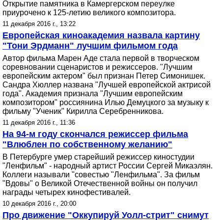
Открытие памятника в Камергерском переулке
приурочено к 125-летию великого композитора.
11 декабря 2016 г., 13:22
Европейская киноакадемия назвала картину
"Тони Эрдманн" лучшим фильмом года
Автор фильма Марен Аде стала первой в творческом
соревновании сценаристов и режиссеров. "Лучшим
европейским актером" был признан Петер Симонишек.
Сандра Хюллер названа "Лучшей европейской актрисой
года". Академия признала "Лучшим европейским
композитором" россиянина Илью Демуцкого за музыку к
фильму "Ученик" Кирилла Серебренникова.
11 декабря 2016 г., 11:36
На 94-м году скончался режиссер фильма
"Влюблен по собственному желанию"
В Петербурге умер старейший режиссер киностудии
"Ленфильм" - народный артист России Сергей Микаэлян.
Коллеги называли "совестью "Ленфильма". За фильм
"Вдовы" о Великой Отечественной войны он получил
награды четырех кинофестивалей.
10 декабря 2016 г., 20:00
Про движение "Оккупируй Уолл-стрит" снимут