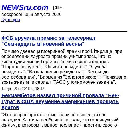
NEWSru.com
| 18+
воскресенье, 9 августа 2026
Культура
ФСБ вручила премию за телесериал
"Семнадцать мгновений весны"
Помимо двенадцатисерийной драмы про Штирлица, при
определении лауреата премии учитывалось, что на
киностудии имени Горького были созданы фильмы
"Пароль не нужен", "Ошибка резидента", "Судьба
резидента", "Возвращение резидента", "Земля, до
востребования", "Бармен из "Золотого якоря", "Приказано
взять живым" и сериал "ТАСС уполномочен заявить".
12 декабря 2016 г., 18:12
Бекмамбетов назвал причиной провала "Бен-
Гура" в США неумение американцев прощать
врагов
"Это вопрос проката, к месту ли он вышел, как он
выходил. Картина необычна, по сути, это голливудский
фильм, в котором главное послание - простить своего