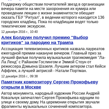
Поддержку обществам почитателей звезд в организации
вечера памяти на месте захоронения их кумира или
проведении лекции о жизни знаменитости обещает
оказать ГБУ "Ритуал", в ведении которого находится 136
городских кладбищ. Пока по кладбищам водят только
тематические экскурсии.
12 декабря 2016 г., 10:40
Алек Болдуин получил премию "Выбор
критиков" за пародию на Трампа
Ассоциация телевизионных критиков назвала лауреатов
ежегодной премии накануне вечером. Главный приз за
лучший фильм получила музыкальная трагикомедия "Ла-
Ла Ленд" с Райаном Гослингом и Эммой Стоун от
режиссера Дэмьена Шазеля. Лучшим актером стал Кейси
Аффлек, а лучшей актрисой - Натали Портман.
12 декабря 2016 г., 09:38
Памятник композитору Сергею Прокофьеву
открыли в Москве
Автор монумента, народный художник России Андрей
Ковальчук запечатлел Сергея Прокофьева идущим по
улице к своему дому. На церемонии открытия звучали
фрагменты музыкальных сочинений композитора.