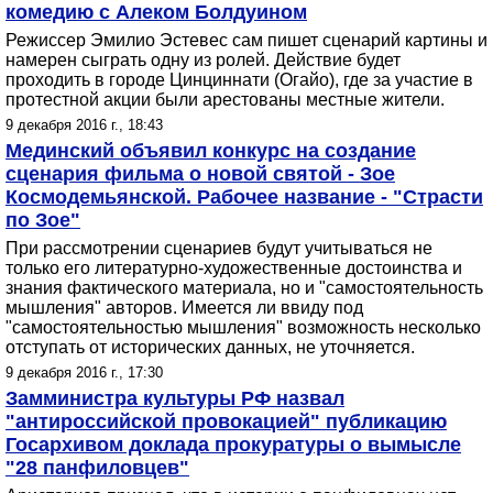
комедию с Алеком Болдуином
Режиссер Эмилио Эстевес сам пишет сценарий картины и
намерен сыграть одну из ролей. Действие будет
проходить в городе Цинциннати (Огайо), где за участие в
протестной акции были арестованы местные жители.
9 декабря 2016 г., 18:43
Мединский объявил конкурс на создание
сценария фильма о новой святой - Зое
Космодемьянской. Рабочее название - "Страсти
по Зое"
При рассмотрении сценариев будут учитываться не
только его литературно-художественные достоинства и
знания фактического материала, но и "самостоятельность
мышления" авторов. Имеется ли ввиду под
"самостоятельностью мышления" возможность несколько
отступать от исторических данных, не уточняется.
9 декабря 2016 г., 17:30
Замминистра культуры РФ назвал
"антироссийской провокацией" публикацию
Госархивом доклада прокуратуры о вымысле
"28 панфиловцев"