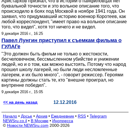
Аристархов признал, что в истории о панфиловцах нет
буквальной точности и это вольное описание того, что
происходило в боях под Москвой в ноябре 1941 года. Он
заявил, что придумавший историю военкор Коротеев, как
любой корреспондент, "имеет право на вольное описание
того, что видел", хотя тот ничего и не видел.
9 декабря 2016 г., 16:25
Павел Лунгин приступил к съемкам фильма о
ГУЛАГе
"Это должен быть фильм не только о жестокости,
бесчеловечном, бессмысленном убийстве и унижении
людей, но и о том, как можно выстоять. Потому что народ
прошел школу лагерей, но были люди несломленные
лагерем, и их было много", - говорит режиссер. Героями
картины должны стать те, кто "внешне проиграл, но
внутренне победил".
9 декабря 2016 г., 15:05
<< на день назад
12.12.2016
Начало
•
Досье
•
Архив
•
Ежедневник
•
RSS
•
Telegram
NEWSru.co.il
•
В Москве
•
Инопресса
©
Новости NEWSru.com
2000-2026