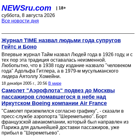
NEWSru.com
| 18+
суббота, 8 августа 2026
Все новости дня
Журнал TIME назвал людьми года супругов
Гейтс и Боно
Впервые журнал Тайм назвал Людей года в 1926 году, и с
тех пор эта традиция оставалась неизменной.
Любопытно, что в 1938 году издание назвало "человеком
года" Адольфа Гитлера, а в 1979-м мусульманского
лидера Аятоллу Хомейни.
18 декабря 2005 г., 20:56
В мире
Самолет "Аэрофлота" подвез до Москвы
пассажиров сломавшегося в небе над
Иркутском Boeing компании Air France
"Самолет приземлился согласно графику", - сказали в
пресс-службе аэропорта "Шереметьево". Борт
французской авиакомпании, который был направлен из
Парижа для дальнейшей доставки пассажиров, уже
прибыл в "Шереметьево".