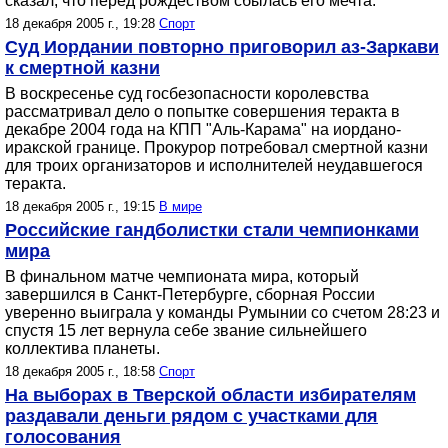
сказал, что перед рождеством сбылась его мечта.
18 декабря 2005 г., 19:28
Спорт
Суд Иордании повторно приговорил аз-Заркави
к смертной казни
В воскресенье суд госбезопасности королевства
рассматривал дело о попытке совершения теракта в
декабре 2004 года на КПП "Аль-Карама" на иордано-
иракской границе. Прокурор потребовал смертной казни
для троих организаторов и исполнителей неудавшегося
теракта.
18 декабря 2005 г., 19:15
В мире
Российские гандболистки стали чемпионками
мира
В финальном матче чемпионата мира, который
завершился в Санкт-Петербурге, сборная России
уверенно выиграла у команды Румынии со счетом 28:23 и
спустя 15 лет вернула себе звание сильнейшего
коллектива планеты.
18 декабря 2005 г., 18:58
Спорт
На выборах в Тверской области избирателям
раздавали деньги рядом с участками для
голосования