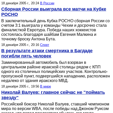
18 декабря 2005 г., 20:24
В России
Сборная России выиграла все матчи на Кубке
РОСНО
В заключительный день Кубка РОСНО сборная России со
счетом 3:1 выиграла у команды Чехии и досрочно стала
финалисткой Евротура. Победа наших хоккеистов
состоялась благодаря шайбам Евгения Малкина и
точному броску Антона Бута.
18 декабря 2005 г., 20:16
Спорт
В результате атаки смертника в Багдаде
погибли пять человек
Заминированный автомобиль был взорван в
центральном районе иракской столицы рядом с КПП
одного из столичных полицейских участков. Контрольно-
пропускной пункт, подвергшийся нападению, расположен
недалеко от здания иракского МВД.
18 декабря 2005 г., 19:56
В мире
Николай Валуев: главное сейчас не "поймать
звезду"
Российский боксер Николай Валуев, ставший чемпионом
мира по версии WBA, после победы над Джоном Руисом