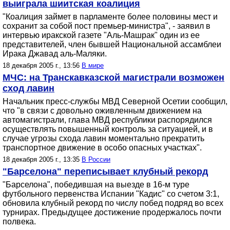
выиграла шиитская коалиция
"Коалиция займет в парламенте более половины мест и
сохранит за собой пост премьер-министра", - заявил в
интервью иракской газете "Аль-Машрак" один из ее
представителей, член бывшей Национальной ассамблеи
Ирака Джавад аль-Маляки.
18 декабря 2005 г., 13:56
В мире
МЧС: на Транскавказской магистрали возможен
сход лавин
Начальник пресс-службы МВД Северной Осетии сообщил,
что "в связи с довольно оживленным движением на
автомагистрали, глава МВД республики распорядился
осуществлять повышенный контроль за ситуацией, и в
случае угрозы схода лавин моментально прекратить
транспортное движение в особо опасных участках".
18 декабря 2005 г., 13:35
В России
"Барселона" переписывает клубный рекорд
"Барселона", победившая на выезде в 16-м туре
футбольного первенства Испании "Кадис" со счетом 3:1,
обновила клубный рекорд по числу побед подряд во всех
турнирах. Предыдущее достижение продержалось почти
полвека.