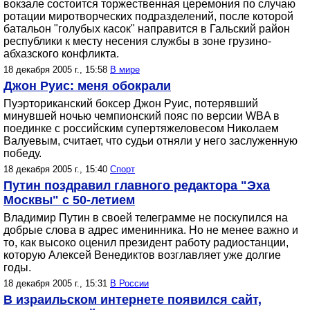
вокзале состоится торжественная церемония по случаю
ротации миротворческих подразделений, после которой
батальон "голубых касок" направится в Гальский район
республики к месту несения службы в зоне грузино-
абхазского конфликта.
18 декабря 2005 г., 15:58
В мире
Джон Руис: меня обокрали
Пуэрториканский боксер Джон Руис, потерявший
минувшей ночью чемпионский пояс по версии WВA в
поединке с российским супертяжеловесом Николаем
Валуевым, считает, что судьи отняли у него заслуженную
победу.
18 декабря 2005 г., 15:40
Спорт
Путин поздравил главного редактора "Эха
Москвы" с 50-летием
Владимир Путин в своей телеграмме не поскупился на
добрые слова в адрес именинника. Но не менее важно и
то, как высоко оценил президент работу радиостанции,
которую Алексей Венедиктов возглавляет уже долгие
годы.
18 декабря 2005 г., 15:31
В России
В израильском интернете появился сайт,