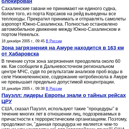
блокирован
Сахалинские гавани не принимают ни единого судна,
более того, из порта Корсаков на рейд выведены все
теплоходы. Прекратил принимать и отправлять самолеты
аэропорт Южно-Сахалинска. Полностью остановлено
автомобильное движение между Южно-Сахалинском и
портом Невельск.
18 декабря 2005 г., 09:45
В России
Зона загрязнения на Амуре находится в 163 км
от Хабаровска
В течение суток зона загрязнения преодолела около 60
км. Как сообщили в Дальневосточном региональном
центре МЧС, судя по результатам анализов проб воды в
селе Нижнеленинское, содержание нитробензола в Амуре
не превышает предельно допустимой концентрации.
18 декабря 2005 г., 09:38
В России
Пауэлл: лидеры Европы знали о тайных рейсах
ЦРУ
США, сказал Пауэлл, используют такие "процедуры" в
течение многих лет в отношении лиц, подозреваемых в
причастности к террористическим организациям. Поэтому,
продолжил он, "данная процедура не является чем-то