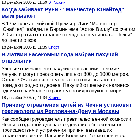
18 декабря 2005 г., 11:59
В России
Когда забивает Руни - "Манчестер Юнайтед"
выигрывает
В 17-м туре английской Премьер-Лиги "Манчестер
Юнайтед" победил в Бирмингеме "Астон Виллу" со счетом
2:0 и сократил отставание от лидера чемпионата "Челси"
до шести очков.
18 декабря 2005 г., 11:35
Спорт
В Латвии насекомым года избран пахучий
отшельник
Ученые отмечают, что пахучие отшельники - плохие
летуны и могут преодолеть лишь от 300 до 1000 метров.
Около 70% этих насекомых за свою жизнь так и не
покидают родного дерева. Пахучий отшельник является
одним из наиболее охраняемых видов жуков в мире.
18 декабря 2005 г., 11:34
В мире
Причину отравления детей из Чечни установят
токсикологи из Ростова-на-Дону и Москвы
Как сообщил руководитель правительственной комиссии
Чечни, созданной для расследования обстоятельств
происшествия и устранения причин, вызвавших
отравление детей, Василий Борискин, "осмотрев всех