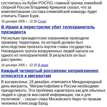
состоялась на Кубке РОСНО, главный тренер хоккейной
сборной России Владимир Крикунов сказал, что за
комплектование состава олимпийской команды будет
отвечать Павел Буре.
18 декабря 2005 г., 12:26
Спорт
В Иране в перестрелке убит телохранитель
президента
Несколько президентских охранников проводили
проверку территории, по которой должен был
впоследствии проехать кортеж главы государства.
Неожиданно группа вооруженных людей напала на
одного из телохранителей. В результате он был
расстрелян.
18 декабря 2005 г., 12:25
В мире
Каждый четвертый россиянин неприязненно
относится к мигрантам
В воскресенье, 18 декабря, отмечается Международный
день мигранта. "Мигрантофобию в России необходимо
преодолевать. Эта проблема характерна как для обычных
людей и средств массовой информации, так и для
политиков", - сказал глава Московского бюро по правам
человека Александр Брод.