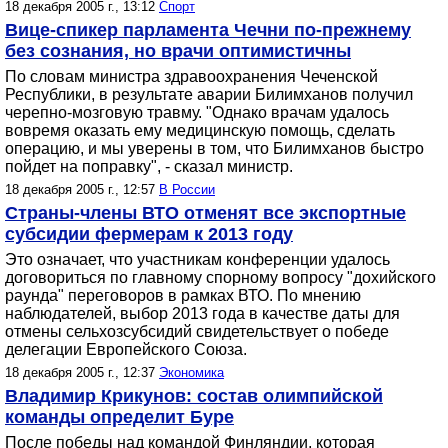
18 декабря 2005 г., 13:12
Спорт
Вице-спикер парламента Чечни по-прежнему
без сознания, но врачи оптимистичны
По словам министра здравоохранения Чеченской
Республики, в результате аварии Билимханов получил
черепно-мозговую травму. "Однако врачам удалось
вовремя оказать ему медицинскую помощь, сделать
операцию, и мы уверены в том, что Билимханов быстро
пойдет на поправку", - сказал министр.
18 декабря 2005 г., 12:57
В России
Страны-члены ВТО отменят все экспортные
субсидии фермерам к 2013 году
Это означает, что участникам конференции удалось
договориться по главному спорному вопросу "дохийского
раунда" переговоров в рамках ВТО. По мнению
наблюдателей, выбор 2013 года в качестве даты для
отмены сельхозсубсидий свидетельствует о победе
делегации Европейского Союза.
18 декабря 2005 г., 12:37
Экономика
Владимир Крикунов: состав олимпийской
команды определит Буре
После победы над командой Финляндии, которая