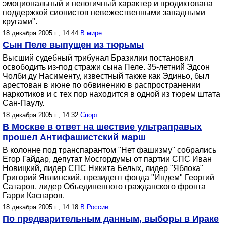
эмоциональный и нелогичный характер и продиктована
поддержкой сионистов невежественными западными
кругами".
18 декабря 2005 г., 14:44
В мире
Сын Пеле выпущен из тюрьмы
Высший судебный трибунал Бразилии постановил
освободить из-под стражи сына Пеле. 35-летний Эдсон
Чолби ду Насименту, известный также как Эдиньо, был
арестован в июне по обвинению в распространении
наркотиков и с тех пор находится в одной из тюрем штата
Сан-Паулу.
18 декабря 2005 г., 14:32
Спорт
В Москве в ответ на шествие ультраправых
прошел Антифашистский марш
В колонне под транспарантом "Нет фашизму" собрались
Егор Гайдар, депутат Мосгордумы от партии СПС Иван
Новицкий, лидер СПС Никита Белых, лидер "Яблока"
Григорий Явлинский, президент фонда "Индем" Георгий
Сатаров, лидер Объединенного гражданского фронта
Гарри Каспаров.
18 декабря 2005 г., 14:18
В России
По предварительным данным, выборы в Ираке