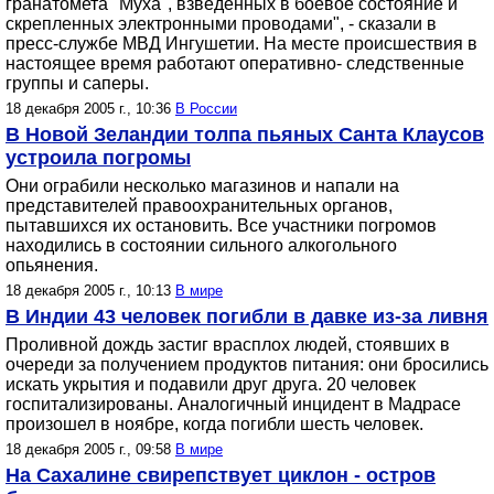
гранатомета "Муха", взведенных в боевое состояние и
скрепленных электронными проводами", - сказали в
пресс-службе МВД Ингушетии. На месте происшествия в
настоящее время работают оперативно- следственные
группы и саперы.
18 декабря 2005 г., 10:36
В России
В Новой Зеландии толпа пьяных Санта Клаусов
устроила погромы
Они ограбили несколько магазинов и напали на
представителей правоохранительных органов,
пытавшихся их остановить. Все участники погромов
находились в состоянии сильного алкогольного
опьянения.
18 декабря 2005 г., 10:13
В мире
В Индии 43 человек погибли в давке из-за ливня
Проливной дождь застиг врасплох людей, стоявших в
очереди за получением продуктов питания: они бросились
искать укрытия и подавили друг друга. 20 человек
госпитализированы. Аналогичный инцидент в Мадрасе
произошел в ноябре, когда погибли шесть человек.
18 декабря 2005 г., 09:58
В мире
На Сахалине свирепствует циклон - остров