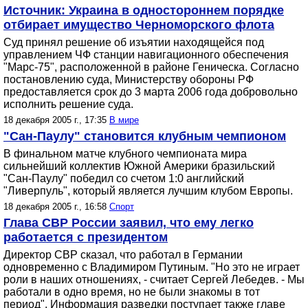
Источник: Украина в одностороннем порядке
отбирает имущество Черноморского флота
Суд принял решение об изъятии находящейся под
управлением ЧФ станции навигационного обеспечения
"Марс-75", расположенной в районе Геническа. Согласно
постановлению суда, Министерству обороны РФ
предоставляется срок до 3 марта 2006 года добровольно
исполнить решение суда.
18 декабря 2005 г., 17:35
В мире
"Сан-Паулу" становится клубным чемпионом
В финальном матче клубного чемпионата мира
сильнейший коллектив Южной Америки бразильский
"Сан-Паулу" победил со счетом 1:0 английский
"Ливерпуль", который является лучшим клубом Европы.
18 декабря 2005 г., 16:58
Спорт
Глава СВР России заявил, что ему легко
работается с президентом
Директор СВР сказал, что работал в Германии
одновременно с Владимиром Путиным. "Но это не играет
роли в наших отношениях, - считает Сергей Лебедев. - Мы
работали в одно время, но не были знакомы в тот
период". Информация разведки поступает также главе