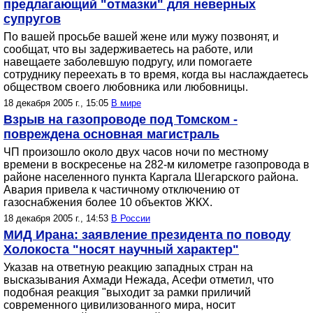
предлагающий "отмазки" для неверных
супругов
По вашей просьбе вашей жене или мужу позвонят, и
сообщат, что вы задерживаетесь на работе, или
навещаете заболевшую подругу, или помогаете
сотруднику переехать в то время, когда вы наслаждаетесь
обществом своего любовника или любовницы.
18 декабря 2005 г., 15:05
В мире
Взрыв на газопроводе под Томском -
повреждена основная магистраль
ЧП произошло около двух часов ночи по местному
времени в воскресенье на 282-м километре газопровода в
районе населенного пункта Каргала Шегарского района.
Авария привела к частичному отключению от
газоснабжения более 10 объектов ЖКХ.
18 декабря 2005 г., 14:53
В России
МИД Ирана: заявление президента по поводу
Холокоста "носят научный характер"
Указав на ответную реакцию западных стран на
высказывания Ахмади Нежада, Асефи отметил, что
подобная реакция "выходит за рамки приличий
современного цивилизованного мира, носит