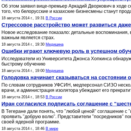
Об этом заявил вице-премьер Аркадий Дворкович в ходе
того, что белорусские и казахские бизнесмены станут про
18 августа 2014 г., 19:31
В России
Стрессовое расстройство может развиться даже
Новое исследование показало: детальные воспоминания, 
важным является страх.
18 августа 2014 г., 19:30
Медицина
Ошибки играют ключевую роль в успешном обу
Исследователи из Университета Джонса Хопкинса обнаруж
быстрому обучению
18 августа 2014 г., 19:00
Медицина
Голодовка начинает сказываться на состоянии 
По словам сотрудников УФСИН, медперсонал СИЗО нескольк
врачи, и администрация изолятора убеждают его прекратит
18 августа 2014 г., 18:53
В России
Иран согласился подписать соглашение с "шесте
В Тегеране дали понять, что "любой ценой" соглашение с
проявить "добрую волю". Представители "посредников" по
своей ядерной программе.
18 августа 2014 г., 18:46
В мире