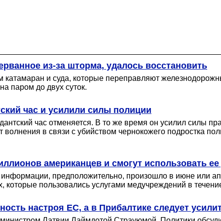
ерванное из-за шторма, удалось восстановить
ам катамаран и суда, которые переправляют железнодорожн
а паром до двух суток.
ский час и усилили силы полиции
дантский час отменяется. В то же время он усилил силы пр
ют волнения в связи с убийством чернокожего подростка п
лионов американцев и смогут использовать ее 
е информации, предположительно, произошло в июне или ап
 которые пользовались услугами медучреждений в течение
ность настроя ЕС, а в Прибалтике следует усили
-министром Латвии Лаймдотой Страуюмой. Политики обсуди