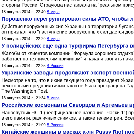
стороны России. Страуюма настаивала на "реальном прис
18 августа 2014 г., 22:40
В мире
Порошенко перегруппировал силы АТО, чтобы л
Действия вооруженных сил Украины на территории Луганс
он признал, что "наступление вооруженных сил дается дор
18 августа 2014 г., 22:29
В мире
У полицейских еще одна турфирма Петербурга вы
Жалобы от клиентов компании "Формула хорошего отдыха" 
работает по техническим причинам" и начали звонить нача
18 августа 2014 г., 22:25
В России
Украинские заводы продолжают экспорт военно
Несмотря на то, что в июне текущего года президент Укр
некоторыми предприятиями так и не была прекращена: "ад
The Washington Post.
18 августа 2014 г., 21:34
В мире
Российские космонавты Скворцов и Артемьев в
Наноспутник НС-1 (неофициальное название "Часки-1") 
в его памяти, различных снимков, а также телеметрии. Вс
18 августа 2014 г., 21:09
В России
Китайские женщины в масках а-ля Pussy Riot п