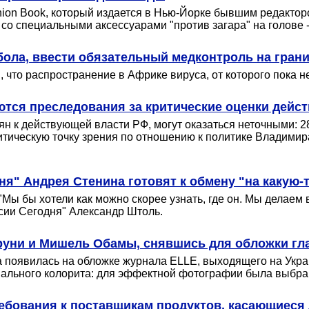
ion Book, который издается в Нью-Йорке бывшим редактор
о специальными аксессуарами "против загара" на голове - 
бола, ввести обязательный медконтроль на гран
 что распространение в Африке вируса, от которого пока не
ются преследования за критические оценки дейс
к действующей власти РФ, могут оказаться неточными: 28
итическую точку зрения по отношению к политике Владимир
я" Андрея Стенина готовят к обмену "на какую-т
Мы бы хотели как можно скорее узнать, где он. Мы делаем в
сии Сегодня" Александр Штоль.
руни и Мишель Обамы, снявшись для обложки гл
 появилась на обложке журнала ELLE, выходящего на Укра
нального колорита: для эффектной фотографии была выбра
ебования к поставщикам продуктов, касающиеся 