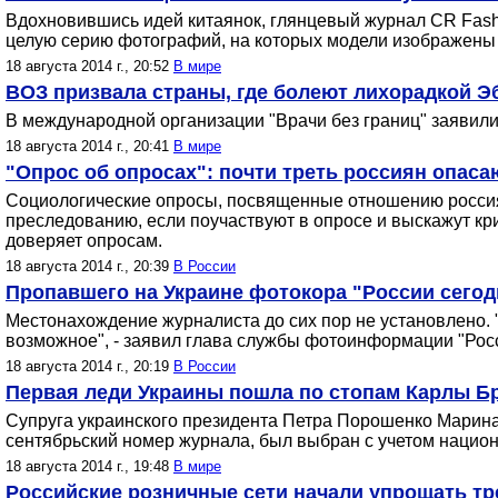
Вдохновившись идей китаянок, глянцевый журнал CR Fash
целую серию фотографий, на которых модели изображены с
18 августа 2014 г., 20:52
В мире
ВОЗ призвала страны, где болеют лихорадкой Э
В международной организации "Врачи без границ" заявили,
18 августа 2014 г., 20:41
В мире
"Опрос об опросах": почти треть россиян опаса
Социологические опросы, посвященные отношению россиян 
преследованию, если поучаствуют в опросе и выскажут кр
доверяет опросам.
18 августа 2014 г., 20:39
В России
Пропавшего на Украине фотокора "России сегодн
Местонахождение журналиста до сих пор не установлено. "
возможное", - заявил глава службы фотоинформации "Рос
18 августа 2014 г., 20:19
В России
Первая леди Украины пошла по стопам Карлы Б
Супруга украинского президента Петра Порошенко Марина
сентябрьский номер журнала, был выбран с учетом нацио
18 августа 2014 г., 19:48
В мире
Российские розничные сети начали упрощать тр