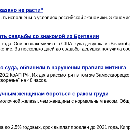
казано не расти"
ыть исполнены в условиях российской экономики. Экономист
ть свадьбы со знакомой из Британии
года. Они познакомились в США, куда девушка из Великобр
жение. За несколько дней до свадьбы девушка получила со
о суда, обвинили в нарушении правила митинга
20.2 КоАП РФ. Их дела рассмотрят в том же Замоскворецк
воречье" на 48 часов.
учным женщинам бороться с раком груди
 молочной железы, чем женщины с нормальным весом. Об
ена до 2,5% годовых, срок выплат продлен до 2021 года. Ки