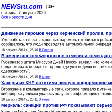
NEWSru.com
| 18+
пятница, 7 августа 2026
Все новости дня
Движение паромов через Керченский пролив, пр
Уже работают шесть основных паромов, готовится к рейс
сообщалось, что люди проводят в автомобильной очереди н
18 августа 2014 г., 23:46
В России
В американском Фергюсоне отменили комендант
Губернатор штата Миссури Джей Никсон заявил, что комен
поддерживать порядок в городе, где уже неделю не стиха
сдержанность".
18 августа 2014 г., 23:45
В мире
Хакеры из КНР похитили личную информацию мил
Вторжение в компьютерные сети, которое привело к утечк
киберпреступникам удалось получить информацию о людях,
18 августа 2014 г., 23:11
В мире
Меркель: санкции против РФ показывают серьез
Канцлер Германии Ангела Меркель встретилась с премьер