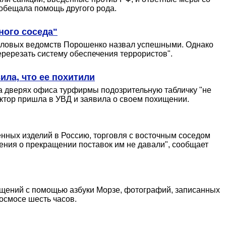
обещала помощь другого рода.
ного соседа"
силовых ведомств Порошенко назвал успешными. Однако
еререзать систему обеспечения террористов".
ила, что ее похитили
на дверях офиса турфирмы подозрительную табличку "не
ектор пришла в УВД и заявила о своем похищении.
енных изделий в Россию, торговля с восточным соседом
ения о прекращении поставок им не давали", сообщает
щений с помощью азбуки Морзе, фотографий, записанных
космосе шесть часов.