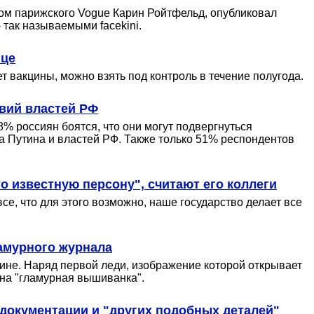
ом парижского Vogue Карин Ройтфельд, опубликовал
так называемыми facekini.
ице
т вакцины, можно взять под контроль в течение полугода.
твий властей РФ
% россиян боятся, что они могут подвергнуться
а Путина и властей РФ. Также только 51% респондентов
о известную персону", считают его коллеги
се, что для этого возможно, наше государство делает все
амурного журнала
ине. Наряд первой леди, изображение которой открывает
на "гламурная вышиванка".
документации и "других подобных деталей"