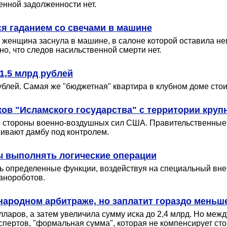
енной задолженности нет.
я гаданием со свечами в машине
я женщина заснула в машине, в салоне которой оставила н
о, что следов насильственной смерти нет.
1,5 млрд рублей
блей. Самая же "бюджетная" квартира в клубном доме стоит 
ков "Исламского государства" с территории круп
со стороны военно-воздушных сил США. Правительственные 
живают дамбу под контролем.
ы выполнять логические операции
ть определенные функции, воздействуя на специальный в
анороботов.
народном арбитраже, но заплатит гораздо меньш
ларов, а затем увеличила сумму иска до 2,4 млрд. Но меж
кспертов, "формальная сумма", которая не компенсирует с