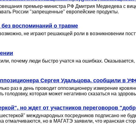
 совещания премьер-министра РФ Дмитрия Медведева с виц
давать России "запрещенные" европейские продукты.
 без воспоминаний о травме
возможно, не играют решающей роли в возникновении постт
чении
или, почему люди быстро учатся на ошибках. Оказывается
оппозиционера Сергея Удальцова, сообщили в У
о раз в день проводит оппозиционеру измерение кровяного
ь голодовку, которая может негативно сказаться на здоровь
ркой", но ждет от участников переговоров "доб
 "шестеркой" международных посредников подписано не буд
ка отмалчиваются, но в МАГАТЭ заявили, что иранская стор