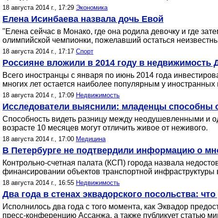
18 августа 2014 г., 17:29
Экономика
Елена Исинбаева назвала дочь Евой
"Елена сейчас в Монако, где она родила девочку и где зат
олимпийской чемпионки, пожелавший остаться неизвестн
18 августа 2014 г., 17:17
Спорт
Россияне вложили в 2014 году в недвижимость 
Всего иностранцы с января по июнь 2014 года инвестиро
многих лет остается наиболее популярным у иностранных
18 августа 2014 г., 17:09
Недвижимость
Исследователи выяснили: младенцы способны о
Способность видеть разницу между неодушевленными и о
возрасте 10 месяцев могут отличить живое от неживого.
18 августа 2014 г., 17:00
Медицина
В Петербурге не подтвердили информацию о мн
Контрольно-счетная палата (КСП) города назвала недос
финансировании объектов транспортной инфраструктуры в 2
18 августа 2014 г., 16:55
Недвижимость
Два года в стенах эквадорского посольства: чт
Исполнилось два года с того момента, как Эквадор предо
пресс-конференцию Ассанжа, а также публикует статью ми