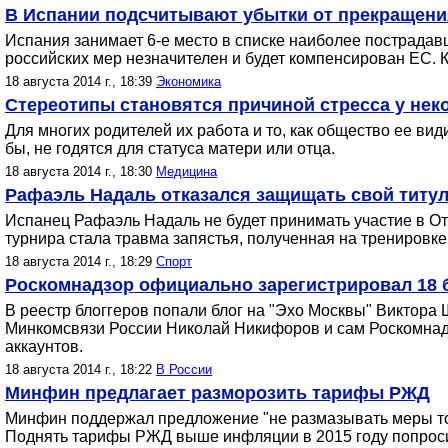
В Испании подсчитывают убытки от прекращени
Испания занимает 6-е место в списке наиболее пострадавш
российских мер незначителен и будет компенсирован ЕС. 
18 августа 2014 г., 18:39
Экономика
Стереотипы становятся причиной стресса у нек
Для многих родителей их работа и то, как общество ее вид
бы, не годятся для статуса матери или отца.
18 августа 2014 г., 18:30
Медицина
Рафаэль Надаль отказался защищать свой титул
Испанец Рафаэль Надаль не будет принимать участие в О
турнира стала травма запястья, полученная на тренировке
18 августа 2014 г., 18:29
Спорт
Роскомнадзор официально зарегистрировал 18 б
В реестр блоггеров попали блог на "Эхо Москвы" Виктора
Минкомсвязи России Николай Никифоров и сам Роскомнадзор 
аккаунтов.
18 августа 2014 г., 18:22
В России
Минфин предлагает разморозить тарифы РЖД
Минфин поддержал предложение "не размазывать меры тон
Поднять тарифы РЖД выше инфляции в 2015 году попроси