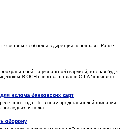
ые составы, сообщили в дирекции переправы. Ранее
авоохранителей Национальной гвардией, которая будет
олицейским. В ООН призывают власти США "проявлять
для взлома банковских карт
реле этого года. По словам представителей компании,
 последних пяти лет.
ть оборону
ли санкции, введенные против РФ, и ответные меры со