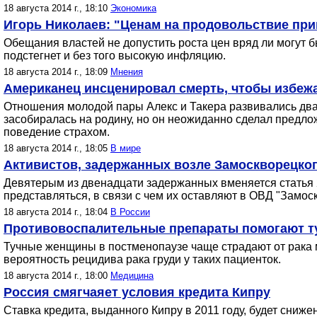
18 августа 2014 г., 18:10
Экономика
Игорь Николаев: "Ценам на продовольствие при
Обещания властей не допустить роста цен вряд ли могут б
подстегнет и без того высокую инфляцию.
18 августа 2014 г., 18:09
Мнения
Американец инсценировал смерть, чтобы избежа
Отношения молодой пары Алекс и Такера развивались два 
засобиралась на родину, но он неожиданно сделал предло
поведение страхом.
18 августа 2014 г., 18:05
В мире
Активистов, задержанных возле Замоскворецког
Девятерым из двенадцати задержанных вменяется статья 
представляться, в связи с чем их оставляют в ОВД "Замоск
18 августа 2014 г., 18:04
В России
Противовоспалительные препараты помогают т
Тучные женщины в постменопаузе чаще страдают от рака
вероятность рецидива рака груди у таких пациенток.
18 августа 2014 г., 18:00
Медицина
Россия смягчаяет условия кредита Кипру
Ставка кредита, выданного Кипру в 2011 году, будет сниж