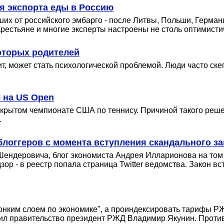
я экспорта еды в Россию
их от российского эмбарго - после Литвы, Польши, Германи
Крестьяне и многие эксперты настроены не столь оптимисти
оторых родителей
ит, может стать психологической проблемой. Люди часто ске
 на US Open
ткрытом чемпионате США по теннису. Причиной такого реше
.
логгеров с момента вступления скандального за
 Шендеровича, блог экономиста Андрея Илларионова на том
- в реестр попала страница Twitter ведомства. Закон вступ
ким слоем по экономике", а проиндексировать тарифы РЖД
л правительство президент РЖД Владимир Якунин. Против