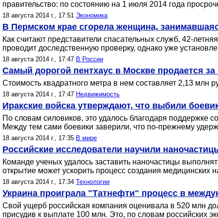
правительство: по состоянию на 1 июля 2014 года просроч
18 августа 2014 г., 17:51
Экономика
В Пермском крае сгорела женщина, занимавшаяс
Как считают представители спасательных служб, 42-летня
проводит доследственную проверку, однако уже установлен
18 августа 2014 г., 17:47
В России
Самый дорогой пентхаус в Москве продается за 
Стоимость квадратного метра в нем составляет 2,13 млн ру
18 августа 2014 г., 17:47
Недвижимость
Иракские войска утверждают, что выбили боеви
По словам силовиков, это удалось благодаря поддержке 
Между тем сами боевики заверили, что по-прежнему удер
18 августа 2014 г., 17:35
В мире
Российские исследователи научили наночастиц
Команде ученых удалось заставить наночастицы выполня
открытие может ускорить процесс создания медицинских н
18 августа 2014 г., 17:34
Технологии
Украина проиграла "Татнефти" процесс в между
Свой ущерб российская компания оценивала в 520 млн дол
присудив к выплате 100 млн. Это, по словам российских э