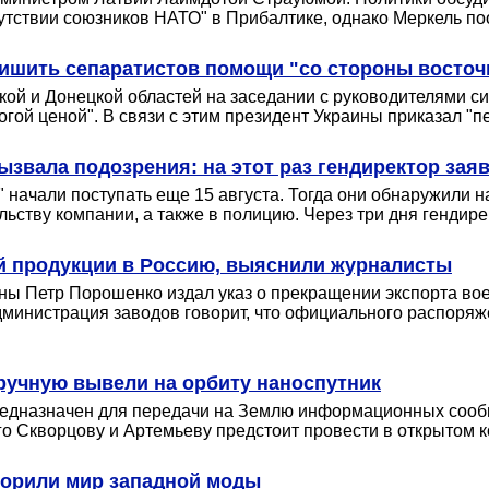
утствии союзников НАТО" в Прибалтике, однако Меркель по
ишить сепаратистов помощи "со стороны восточ
кой и Донецкой областей на заседании с руководителями 
огой ценой". В связи с этим президент Украины приказал "п
звала подозрения: на этот раз гендиректор заяв
начали поступать еще 15 августа. Тогда они обнаружили 
льству компании, а также в полицию. Через три дня гендир
й продукции в Россию, выяснили журналисты
аины Петр Порошенко издал указ о прекращении экспорта во
министрация заводов говорит, что официального распоряж
ручную вывели на орбиту наноспутник
предназначен для передачи на Землю информационных сооб
его Скворцову и Артемьеву предстоит провести в открытом 
окорили мир западной моды