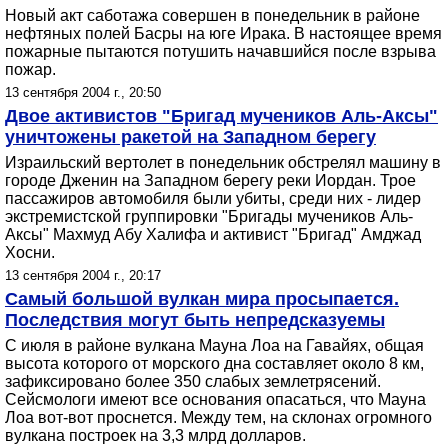
Новый акт саботажа совершен в понедельник в районе
нефтяных полей Басры на юге Ирака. В настоящее время
пожарные пытаются потушить начавшийся после взрыва
пожар.
13 сентября 2004 г., 20:50
Двое активистов "Бригад мучеников Аль-Аксы"
уничтожены ракетой на Западном берегу
Израильский вертолет в понедельник обстрелял машину в
городе Дженин на Западном берегу реки Иордан. Трое
пассажиров автомобиля были убиты, среди них - лидер
экстремистской группировки "Бригады мучеников Аль-
Аксы" Махмуд Абу Халифа и активист "Бригад" Амджад
Хосни.
13 сентября 2004 г., 20:17
Самый большой вулкан мира просыпается.
Последствия могут быть непредсказуемы
С июля в районе вулкана Мауна Лоа на Гавайях, общая
высота которого от морского дна составляет около 8 км,
зафиксировано более 350 слабых землетрясений.
Сейсмологи имеют все основания опасаться, что Мауна
Лоа вот-вот проснется. Между тем, на склонах огромного
вулкана построек на 3,3 млрд долларов.