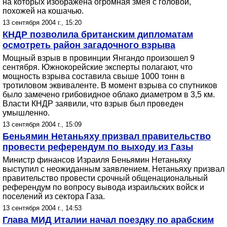
на которых изображена огромная змея с головой,
похожей на кошачью.
13 сентября 2004 г., 15:20
КНДР позволила британским дипломатам
осмотреть район загадочного взрыва
Мощный взрыв в провинции Янгандо произошел 9
сентября. Южнокорейские эксперты полагают, что
мощность взрыва составила свыше 1000 тонн в
тротиловом эквиваленте. В момент взрыва со спутников
было замечено грибовидное облако диаметром в 3,5 км.
Власти КНДР заявили, что взрыв был проведен
умышленно.
13 сентября 2004 г., 15:09
Беньямин Нетаньяху призвал правительство
провести референдум по выходу из Газы
Министр финансов Израиля Беньямин Нетаньяху
выступил с неожиданным заявлением. Нетаньяху призвал
правительство провести срочный общенациональный
референдум по вопросу вывода израильских войск и
поселений из сектора Газа.
13 сентября 2004 г., 14:53
Глава МИД Италии начал поездку по арабским