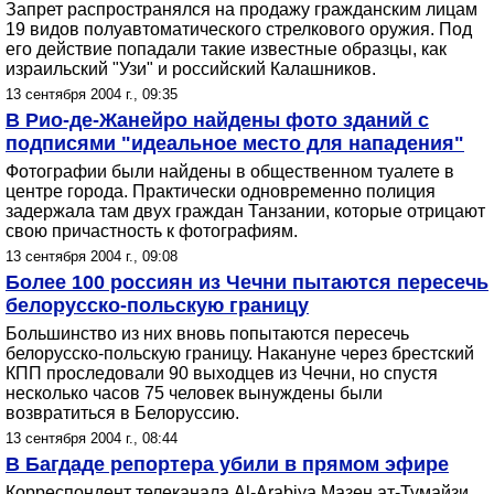
Запрет распространялся на продажу гражданским лицам
19 видов полуавтоматического стрелкового оружия. Под
его действие попадали такие известные образцы, как
израильский "Узи" и российский Калашников.
13 сентября 2004 г., 09:35
В Рио-де-Жанейро найдены фото зданий с
подписями "идеальное место для нападения"
Фотографии были найдены в общественном туалете в
центре города. Практически одновременно полиция
задержала там двух граждан Танзании, которые отрицают
свою причастность к фотографиям.
13 сентября 2004 г., 09:08
Более 100 россиян из Чечни пытаются пересечь
белорусско-польскую границу
Большинство из них вновь попытаются пересечь
белорусско-польскую границу. Накануне через брестский
КПП проследовали 90 выходцев из Чечни, но спустя
несколько часов 75 человек вынуждены были
возвратиться в Белоруссию.
13 сентября 2004 г., 08:44
В Багдаде репортера убили в прямом эфире
Корреспондент телеканала Al-Arabiya Мазен ат-Тумайзи