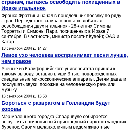
странам, пытаясь освободить похищенных в
Ираке итальянок
Франко Фраттини начал в понедельник поездку по ряду
стран Персидского залива в попытке добиться
освобождения двух итальянок - 28-летних Симоны
Торретты и Симоны Пари, похищенных в Ираке 7
сентября. В частности, министр посетит Кувейт, ОАЭ и
Катар.
13 сентября 2004 г., 14:27
Левое ухо человека воспринимает песни лучше,
чем правое
Ученые из Калифорнийского университета пришли к
такому выводу, вставив в уши 3 тыс. новорожденных
специальные микроскопические аппараты. Детям давали
послушать звуки, похожие на человеческую речь или
музыку.
13 сентября 2004 г., 13:58
Бороться с развратом в Голландии будут
коровы
Мэр маленького городка Спаарнвуде собирается
выпустить в живописный пригородный парк шотландских
буренок. Своим меланхоличным видом животные