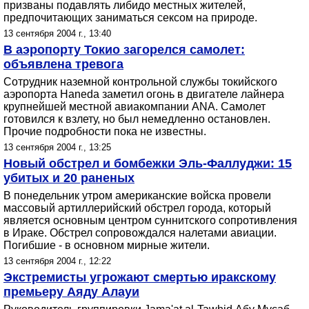
призваны подавлять либидо местных жителей,
предпочитающих заниматься сексом на природе.
13 сентября 2004 г., 13:40
В аэропорту Токио загорелся самолет:
объявлена тревога
Сотрудник наземной контрольной службы токийского
аэропорта Haneda заметил огонь в двигателе лайнера
крупнейшей местной авиакомпании ANA. Самолет
готовился к взлету, но был немедленно остановлен.
Прочие подробности пока не известны.
13 сентября 2004 г., 13:25
Новый обстрел и бомбежки Эль-Фаллуджи: 15
убитых и 20 раненых
В понедельник утром американские войска провели
массовый артиллерийский обстрел города, который
является основным центром суннитского сопротивления
в Ираке. Обстрел сопровождался налетами авиации.
Погибшие - в основном мирные жители.
13 сентября 2004 г., 12:22
Экстремисты угрожают смертью иракскому
премьеру Аяду Алауи