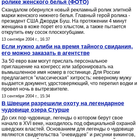
ролике женского белья (ФОТО)
Скандалом обернулся новый рекламный ролик элитной
марки женского нижнего белья. Главный герой ролика -
президент США Джордж Буш. На протяжении 4 минут
женщина в коже порет его хлыстом, а также пытается
открутить ему сосок плоскогубцами.
13 сентября 2004 г., 16:37
Если нужно алиби на время тайного свидания,
его можно заказать в агентстве
За 50 евро вам могут прислать персональное
приглашение на конгресс или забронировать на
вымышленное имя номер в гостинице. Для России
предлагается "классическая" хитрость: неверному мужу
выдается документ, удостоверяющий, что перепил водки и
провел ночь в вытрезвителе.
13 сентября 2004 г., 15:34
В Швеции разрешили охоту на легендарное
чудовище озера Стурше
До сих пор чудовище, легенды о котором берут свое
начало в XVI веке, находилось под официальной охраной
шведских властей. Основанием для легенды о чудовище
являются свидетельства "очевидцев" и рисунки викингов,