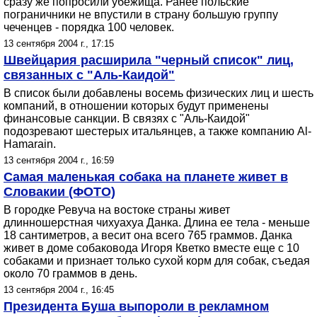
сразу же попросили убежища. Ранее польские
пограничники не впустили в страну большую группу
чеченцев - порядка 100 человек.
13 сентября 2004 г., 17:15
Швейцария расширила "черный список" лиц,
связанных с "Аль-Каидой"
В список были добавлены восемь физических лиц и шесть
компаний, в отношении которых будут применены
финансовые санкции. В связях с "Аль-Каидой"
подозревают шестерых итальянцев, а также компанию Al-
Нamarain.
13 сентября 2004 г., 16:59
Самая маленькая собака на планете живет в
Словакии (ФОТО)
В городке Ревуча на востоке страны живет
длинношерстная чихуахуа Данка. Длина ее тела - меньше
18 сантиметров, а весит она всего 765 граммов. Данка
живет в доме собаковода Игоря Кветко вместе еще с 10
собаками и признает только сухой корм для собак, съедая
около 70 граммов в день.
13 сентября 2004 г., 16:45
Президента Буша выпороли в рекламном