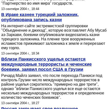
"Партнерство во имя мира" государств.
13 сентября 2004 г., 18:44
В Ираке казнен турецкий заложник,
опубликована запись казни
На интернет-сайте экстремистской группировки
"Объединение и джихад", которую возглавляет Абу Мусаб
аз-Заркави, боевики опубликовали видеозапись казни
турецкого заложника. На пленке трое вооруженных
исламистов прижимают заложника к земле и перерезают
ему горло.
13 сентября 2004 г., 18:34
Вблизи Панкисского ущелья остаются
международные террористы и чеченские
боевики, заявил посол США в Грузии
Ричард Майлз заявил, что после перехода Панкиси под
контроль Грузии число международных террористов в
районе ущелья сократилось "примерно на две трети",
однако "вблизи Панкисского ущелья все еще остаются
несколько международных террористов и определенное
количество чеченских боевиков".
13 сентября 2004 г., 18:27
Россия закрывает свое воздушное