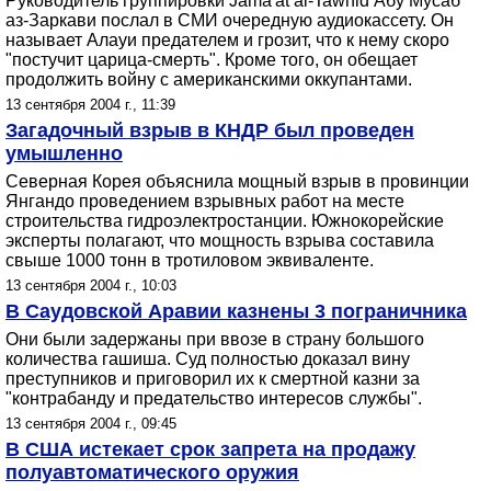
Руководитель группировки Jama'at al-Tawhid Абу Мусаб
аз-Заркави послал в СМИ очередную аудиокассету. Он
называет Алауи предателем и грозит, что к нему скоро
"постучит царица-смерть". Кроме того, он обещает
продолжить войну с американскими оккупантами.
13 сентября 2004 г., 11:39
Загадочный взрыв в КНДР был проведен
умышленно
Северная Корея объяснила мощный взрыв в провинции
Янгандо проведением взрывных работ на месте
строительства гидроэлектростанции. Южнокорейские
эксперты полагают, что мощность взрыва составила
свыше 1000 тонн в тротиловом эквиваленте.
13 сентября 2004 г., 10:03
В Саудовской Аравии казнены 3 пограничника
Они были задержаны при ввозе в страну большого
количества гашиша. Суд полностью доказал вину
преступников и приговорил их к смертной казни за
"контрабанду и предательство интересов службы".
13 сентября 2004 г., 09:45
В США истекает срок запрета на продажу
полуавтоматического оружия