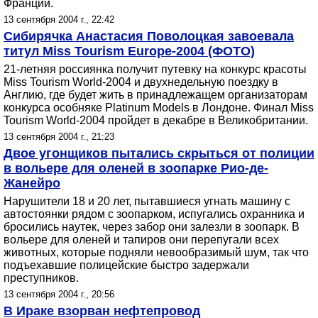
Франции.
13 сентября 2004 г., 22:42
Сибирячка Анастасия Поволоцкая завоевала
титул Miss Tourism Europe-2004 (ФОТО)
21-летняя россиянка получит путевку на конкурс красоты
Miss Tourism World-2004 и двухнедельную поездку в
Англию, где будет жить в принадлежащем организаторам
конкурса особняке Platinum Models в Лондоне. Финал Miss
Tourism World-2004 пройдет в декабре в Великобритании.
13 сентября 2004 г., 21:23
Двое угонщиков пытались скрыться от полиции
в вольере для оленей в зоопарке Рио-де-
Жанейро
Нарушители 18 и 20 лет, пытавшиеся угнать машину с
автостоянки рядом с зоопарком, испугались охранника и
бросились наутек, через забор они залезли в зоопарк. В
вольере для оленей и тапиров они перепугали всех
животных, которые подняли невообразимый шум, так что
подъехавшие полицейские быстро задержали
преступников.
13 сентября 2004 г., 20:56
В Ираке взорван нефтепровод